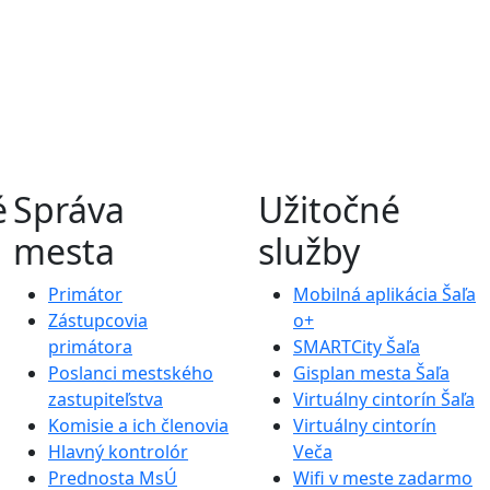
é
Správa
Užitočné
mesta
služby
Primátor
Mobilná aplikácia Šaľa
Zástupcovia
o+
primátora
SMARTCity Šaľa
Poslanci mestského
Gisplan mesta Šaľa
zastupiteľstva
Virtuálny cintorín Šaľa
Komisie a ich členovia
Virtuálny cintorín
Hlavný kontrolór
Veča
Prednosta MsÚ
Wifi v meste zadarmo