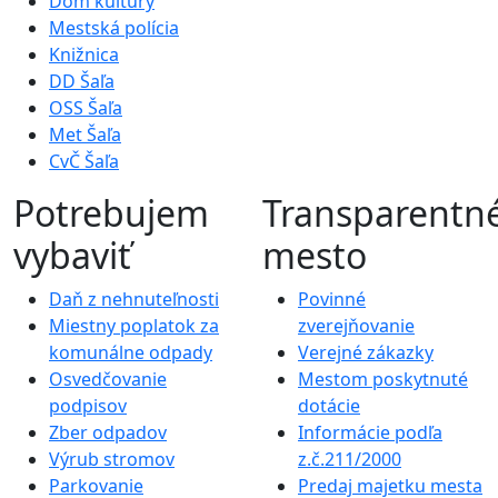
Dom kultúry
Mestská polícia
Knižnica
DD Šaľa
OSS Šaľa
Met Šaľa
CvČ Šaľa
Potrebujem
Transparentn
vybaviť
mesto
Daň z nehnuteľnosti
Povinné
Miestny poplatok za
zverejňovanie
komunálne odpady
Verejné zákazky
Osvedčovanie
Mestom poskytnuté
podpisov
dotácie
Zber odpadov
Informácie podľa
Výrub stromov
z.č.211/2000
Parkovanie
Predaj majetku mesta