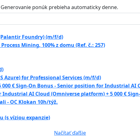
Generovanie ponúk prebieha automaticky denne.
Palantir Foundry) (m/f/d)
 Process Mining, 100% z domu (Ref. č.: 257)
d)
 Azure) for Professional Services (m/f/d)
000 € Sign-On Bonus - Senior position for Industrial AI C
 Industrial AI Cloud (Omniverse platform) + 5 000 € Sign
li - OC Klokan 10h/týž.
(s víziou expanzie)
Načítať ďaľšie