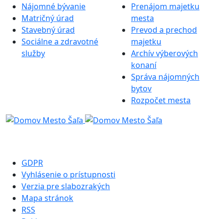
Nájomné bývanie
Prenájom majetku
Matričný úrad
mesta
Stavebný úrad
Prevod a prechod
Sociálne a zdravotné
majetku
služby
Archív výberových
konaní
Správa nájomných
bytov
Rozpočet mesta
GDPR
Vyhlásenie o prístupnosti
Verzia pre slabozrakých
Mapa stránok
RSS