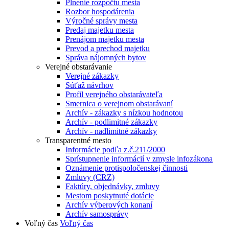
Plnenie rozpočtu mesta
Rozbor hospodárenia
Výročné správy mesta
Predaj majetku mesta
Prenájom majetku mesta
Prevod a prechod majetku
Správa nájomných bytov
Verejné obstarávanie
Verejné zákazky
Súťaž návrhov
Profil verejného obstarávateľa
Smernica o verejnom obstarávaní
Archív - zákazky s nízkou hodnotou
Archív - podlimitné zákazky
Archív - nadlimitné zákazky
Transparentné mesto
Informácie podľa z.č.211/2000
Sprístupnenie informácií v zmysle infozákona
Oznámenie protispoločenskej činnosti
Zmluvy (CRZ)
Faktúry, objednávky, zmluvy
Mestom poskytnuté dotácie
Archív výberových konaní
Archív samosprávy
Voľný čas
Voľný čas