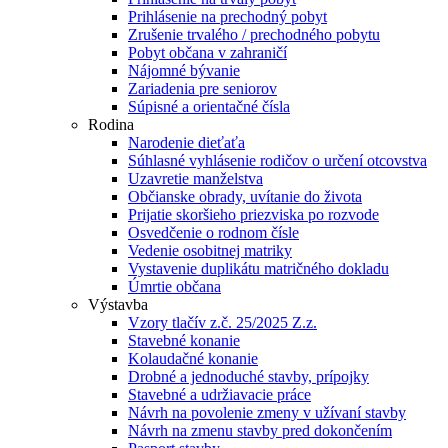
Prihlásenie na prechodný pobyt
Zrušenie trvalého / prechodného pobytu
Pobyt občana v zahraničí
Nájomné bývanie
Zariadenia pre seniorov
Súpisné a orientačné čísla
Rodina
Narodenie dieťaťa
Súhlasné vyhlásenie rodičov o určení otcovstva
Uzavretie manželstva
Občianske obrady, uvítanie do života
Prijatie skoršieho priezviska po rozvode
Osvedčenie o rodnom čísle
Vedenie osobitnej matriky
Vystavenie duplikátu matričného dokladu
Úmrtie občana
Výstavba
Vzory tlačív z.č. 25/2025 Z.z.
Stavebné konanie
Kolaudačné konanie
Drobné a jednoduché stavby, prípojky
Stavebné a udržiavacie práce
Návrh na povolenie zmeny v užívaní stavby
Návrh na zmenu stavby pred dokončením