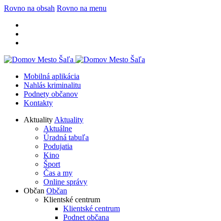
Rovno na obsah
Rovno na menu
Mobilná aplikácia
Nahlás kriminalitu
Podnety občanov
Kontakty
Aktuality
Aktuality
Aktuálne
Úradná tabuľa
Podujatia
Kino
Šport
Čas a my
Online správy
Občan
Občan
Klientské centrum
Klientské centrum
Podnet občana