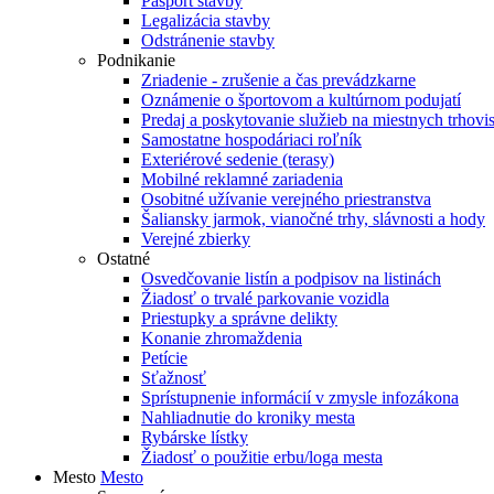
Pasport stavby
Legalizácia stavby
Odstránenie stavby
Podnikanie
Zriadenie - zrušenie a čas prevádzkarne
Oznámenie o športovom a kultúrnom podujatí
Predaj a poskytovanie služieb na miestnych trhovi
Samostatne hospodáriaci roľník
Exteriérové sedenie (terasy)
Mobilné reklamné zariadenia
Osobitné užívanie verejného priestranstva
Šaliansky jarmok, vianočné trhy, slávnosti a hody
Verejné zbierky
Ostatné
Osvedčovanie listín a podpisov na listinách
Žiadosť o trvalé parkovanie vozidla
Priestupky a správne delikty
Konanie zhromaždenia
Petície
Sťažnosť
Sprístupnenie informácií v zmysle infozákona
Nahliadnutie do kroniky mesta
Rybárske lístky
Žiadosť o použitie erbu/loga mesta
Mesto
Mesto