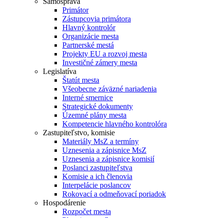
Samospráva
Primátor
Zástupcovia primátora
Hlavný kontrolór
Organizácie mesta
Partnerské mestá
Projekty EU a rozvoj mesta
Investičné zámery mesta
Legislatíva
Štatút mesta
Všeobecne záväzné nariadenia
Interné smernice
Strategické dokumenty
Územné plány mesta
Kompetencie hlavného kontrolóra
Zastupiteľstvo, komisie
Materiály MsZ a termíny
Uznesenia a zápisnice MsZ
Uznesenia a zápisnice komisií
Poslanci zastupiteľstva
Komisie a ich členovia
Interpelácie poslancov
Rokovací a odmeňovací poriadok
Hospodárenie
Rozpočet mesta