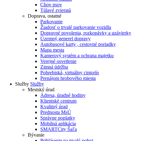
Chov psov
Túlavé zvieratá
Doprava, ostatné
Parkovanie
Žiadosť o trvalé parkovanie vozidla
Dopravné povolenia, rozkopávky a uzávierky
Územný generel dopravy
Autobusové karty , cestovné poriadky
Mapa mesta
Kamerový systém a ochrana majetku
Verejné osvetlenie
Zimná údržba
Pohrebiská, virtuálny cintorín
Prenájom hrobového miesta
Služby
Služby
Mestský úrad
Adresa, úradné hodiny
Klientské centrum
Kvalitný úrad
Prednosta MsÚ
Správne poplatky
Mobilná aplikácia
SMARTCity Šaľa
Bývanie
Prihlásenie na trvalý pobyt