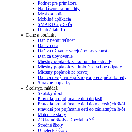
Podnet pre primátora
Nahlásenie kriminality
Mestská polícia
Mobilná aplikácia
SMARTCity Šaľa
Úradná tabuľa
Dane a poplatky
Daň z nehnuteľnosti
Daň za psa
Daň za užívanie verejného priestranstva
Daň za ubytovanie
Miestny poplatok za komunálne odpady
Miestny poplatok za drobné stavebné odpady
Miestny poplatok za rozvoj
Daň za nevýherné prístroje a predajné automaty
Správne poplatky
Školstvo, mládež
Školský úrad
Pravidlá pre prijímanie detí do jaslí
Pravidlá pre prijímanie detí do materských škôl
Pravidlá pre prijímanie detí do základných škôl
Materské školy
Základné školy a špeciálna ZŠ
Stredné školy
Umelecké školy