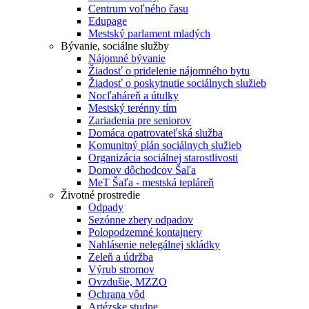
Centrum voľného času
Edupage
Mestský parlament mladých
Bývanie, sociálne služby
Nájomné bývanie
Žiadosť o pridelenie nájomného bytu
Žiadosť o poskytnutie sociálnych služieb
Nocľaháreň a útulky
Mestský terénny tím
Zariadenia pre seniorov
Domáca opatrovateľská služba
Komunitný plán sociálnych služieb
Organizácia sociálnej starostlivosti
Domov dôchodcov Šaľa
MeT Šaľa - mestská tepláreň
Životné prostredie
Odpady
Sezónne zbery odpadov
Polopodzemné kontajnery
Nahlásenie nelegálnej skládky
Zeleň a údržba
Výrub stromov
Ovzdušie, MZZO
Ochrana vôd
Artézske studne