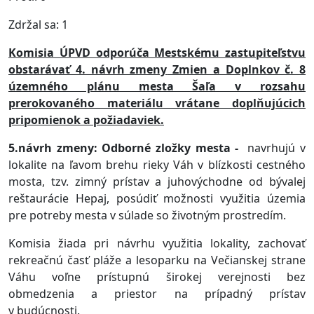
Zdržal sa: 1
Komisia ÚPVD odporúča Mestskému zastupiteľstvu
obstarávať 4. návrh zmeny
Z
mien a Doplnkov č. 8
územného plánu mesta Šaľa v rozsahu
prerokovaného materiálu vrátane doplňujúcich
pripomienok a požiadaviek.
5.návrh zmeny: Odborné zložky mesta -
navrhujú
v
lokalite na ľavom brehu rieky Váh v blízkosti cestného
mosta, tzv. zimný prístav a juhovýchodne od bývalej
reštaurácie Hepaj, posúdiť možnosti využitia územia
pre potreby mesta v súlade so životným prostredím.
Komisia žiada pri návrhu využitia lokality, zachovať
rekreačnú časť pláže a lesoparku na Večianskej strane
Váhu voľne prístupnú širokej verejnosti bez
obmedzenia a priestor na prípadný prístav
v budúcnosti.