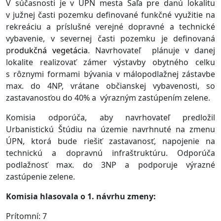
V súčasnosti je v ÚPN mesta Šaľa pre danú lokalitu
v južnej časti pozemku definované funkčné využitie na
rekreáciu a príslušné verejné dopravné a technické
vybavenie, v
severnej časti pozemku je definovaná
p
rodukčná vegetácia
. Navrhovateľ
plánuje v danej
lokalite realizovať zámer výstavby obytného celku
s rôznymi formami bývania v málopodlažnej zástavbe
max. do 4NP, vrátane občianskej vybavenosti, so
zastavanosťou do 40% a výrazným zastúpením zelene.
Komisia odporúča, aby navrhovateľ predložil
Urbanistickú Štúdiu na územie navrhnuté na zmenu
ÚPN, ktorá bude riešiť zastavanosť, napojenie na
technickú a dopravnú infraštruktúru. Odporúča
podlažnosť max. do 3NP a podporuje výrazné
zastúpenie zelene.
Komisia hlasovala o 1. návrhu zmeny:
Prítomní: 7