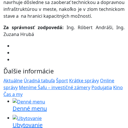
navrhuje dôsledne sa zaoberať technickou a dopravnou
infraštruktúrou v meste, nakoľko je v zlom technickom
stave a na hranici kapacitných možností.
Za správnosť zodpovedá:
Ing. Róbert Andráši, Ing.
Zuzana Hrubá
Ďalšie informácie
Aktuálne
Úradná tabuľa
Šport
Krátke správy
Online
správy
Meníme Šaľu – investičné zámery
Podujatia
Kino
Čas a my
Denné menu
Ubytovanie