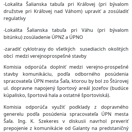
-Lokalita Šalianska tabuľa pri Kráľovej (pri bývalom
družstve pri Kráľovej nad Váhom) upraviť a zosúladiť
regulatívy
-Lokalita Šalianska tabuľa pri Váhu (pri bývalom
bitúnku) zosúladenie ÚPNZ a ÚPNO
-zaradiť cyklotrasy do všetkých susediacich okolitých
obcí medzi verejnoprospešné stavby
Komisia odporúča doplniť medzi verejno-prospešné
stavby komunikáciu, podľa odborného posúdenia
spracovateľa ÚPN mesta Šaľa, ktorou by bol zo Štúrovej
ul. dopravne napojený športový areál Jozefov (budúce
kúpalisko, športová hala a ostatné športoviská).
Komisia odporúča využiť podklady z dopravného
generelu podľa posúdenia spracovateľa ÚPN mesta
Šaľa. Ing. K. Szekeres v diskusii navrhol preveriť
prepojenie z komunikácie od Galanty na predstaničný