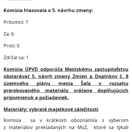
Komisia hlasovala o 5. návrhu zmeny:
Prítomní: 7
Za: 6
Proti: 0
Zdržal sa: 1
Komisia ÚPVD odporúča Mestskému zastupiteľstvu
obstarávať 5. návrh zmeny
Z
mien a Doplnkov č. 8
územného plánu mesta Šaľa v rozsahu
prerokovaného materiálu vrátane doplňujúcich
pripomienok a požiadaviek.
Materiály: vybraté majetkové záležitosti
Komisia
sa v krátkosti oboznámila s výberom
z materiálov prekladaných na MsZ, ktoré sa týkali