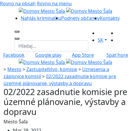
Rovno na obsah
Rovno na menu
Nahlás kriminalitu
Podnety občanov
Kontakty
SK
Facebook
Google play
App Store
Späť hore
>
Mesto
>
Zastupiteľstvo, komisie
>
Uznesenia a
zápisnice komisií
>
02/2022 zasadnutie komisie pre
územné plánovanie, výstavby a dopravu
02/2022 zasadnutie komisie pre
územné plánovanie, výstavby a
dopravu
Mesto Šaľa
Mar 29, 2022