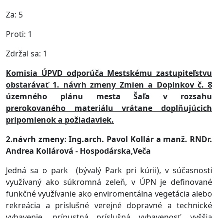
Za: 5
Proti: 1
Zdržal sa: 1
Komisia ÚPVD odporúča Mestskému zastupiteľstvu
obstarávať 1. návrh zmeny
Z
mien a Doplnkov č. 8
územného plánu mesta Šaľa v rozsahu
prerokovaného materiálu vrátane doplňujúcich
pripomienok a požiadaviek.
2.návrh zmeny:
Ing.arch. Pavol Kollár a manž. RNDr.
Andrea Kollárová - Hospodárska,Veča
Jedná sa o park (bývalý Park pri kúrii), v súčasnosti
využívaný ako súkromná zeleň, v ÚPN je definované
funkčné využívanie ako enviromentálna vegetácia alebo
rekreácia a príslušné verejné dopravné a technické
vybavenie, prípustná príslušná vybavenosť, vyššia