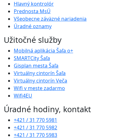
Hlavný kontrolór
Prednosta MsÚ
Všeobecne záväzné nariadenia
Úradné oznamy
Užitočné služby
Mobilná aplikácia Šaľa o+
SMARTCity Šaľa
Gisplan mesta Šaľa
Virtuálny cintorín Šaľa
Virtuálny cintorín Veča
Wifi v meste zadarmo
Wifi4EU
Úradné hodiny, kontakt
+421 / 31 770 5981
+421 / 31 770 5982
+421 / 31 770 5983