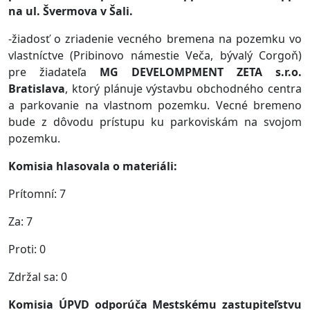
na ul. Švermova v Šali
.
-žiadosť o zriadenie vecného bremena na pozemku vo
vlastníctve (Pribinovo námestie Veča, bývalý Corgoň)
pre žiadateľa
MG DEVELOMPMENT ZETA s.r.o.
Bratislava
, ktorý plánuje výstavbu obchodného centra
a parkovanie na vlastnom pozemku. Vecné bremeno
bude z dôvodu prístupu ku parkoviskám na svojom
pozemku.
Komisia hlasovala o materiáli:
Prítomní: 7
Za: 7
Proti: 0
Zdržal sa: 0
Komisia ÚPVD odporúča Mestskému zastupiteľstvu