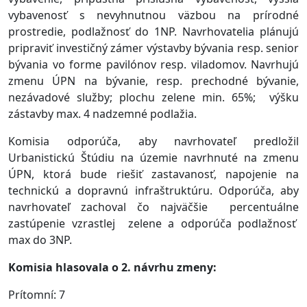
vybavenosť s nevyhnutnou väzbou na prírodné
prostredie, podlažnosť do 1NP. Navrhovatelia plánujú
pripraviť investičný zámer výstavby bývania resp. senior
bývania vo forme pavilónov resp. viladomov. Navrhujú
zmenu ÚPN na bývanie, resp. prechodné bývanie,
nezávadové služby; plochu zelene min. 65%; výšku
zástavby max. 4 nadzemné podlažia.
Komisia odporúča, aby navrhovateľ predložil
Urbanistickú Štúdiu na územie navrhnuté na zmenu
ÚPN, ktorá bude riešiť zastavanosť, napojenie na
technickú a dopravnú infraštruktúru. Odporúča, aby
navrhovateľ zachoval čo najväčšie percentuálne
zastúpenie vzrastlej zelene a odporúča podlažnosť
max do 3NP.
Komisia hlasovala o 2. návrhu zmeny:
Prítomní: 7