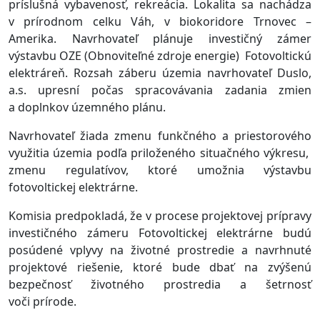
príslušná vybavenosť, rekreácia. Lokalita sa nachádza
v prírodnom celku Váh, v biokoridore Trnovec –
Amerika. Navrhovateľ plánuje investičný zámer
výstavbu OZE (Obnoviteľné zdroje energie) Fotovoltickú
elektráreň. Rozsah záberu územia navrhovateľ Duslo,
a.s. upresní počas spracovávania zadania zmien
a doplnkov územného plánu.
Navrhovateľ žiada zmenu funkčného a priestorového
využitia územia podľa priloženého situačného výkresu,
zmenu regulatívov, ktoré umožnia výstavbu
fotovoltickej elektrárne.
Komisia predpokladá, že v procese projektovej prípravy
investičného zámeru
Fotovoltickej elektrárne
budú
posúdené vplyvy
na životné prostredie a navrhnuté
projektové riešenie, ktoré bude dbať na z
výšenú
bezpečnosť životného prostredia a šetrnosť
voči prírode.