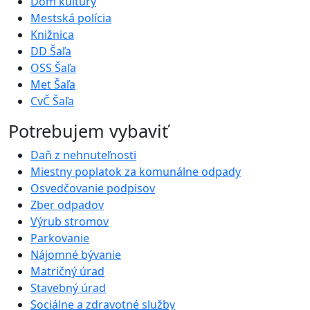
Dom kultúry
Mestská polícia
Knižnica
DD Šaľa
OSS Šaľa
Met Šaľa
CvČ Šaľa
Potrebujem vybaviť
Daň z nehnuteľnosti
Miestny poplatok za komunálne odpady
Osvedčovanie podpisov
Zber odpadov
Výrub stromov
Parkovanie
Nájomné bývanie
Matričný úrad
Stavebný úrad
Sociálne a zdravotné služby