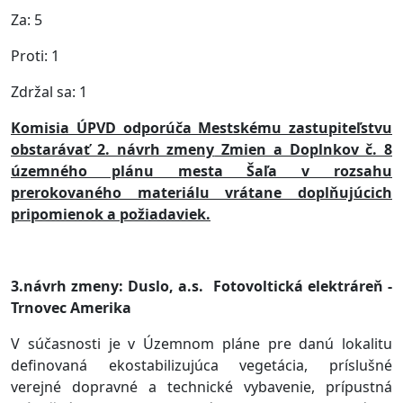
Za: 5
Proti: 1
Zdržal sa: 1
Komisia ÚPVD odporúča Mestskému zastupiteľstvu
obstarávať 2. návrh zmeny
Z
mien a Doplnkov č. 8
územného plánu mesta Šaľa v rozsahu
prerokovaného materiálu vrátane doplňujúcich
pripomienok a požiadaviek.
3.návrh zmeny: Duslo, a.s.
Fotovoltická elektráreň -
Trnovec Amerika
V súčasnosti je v Územnom pláne pre danú lokalitu
definovaná ekostabilizujúca vegetácia, príslušné
verejné dopravné a technické vybavenie, prípustná