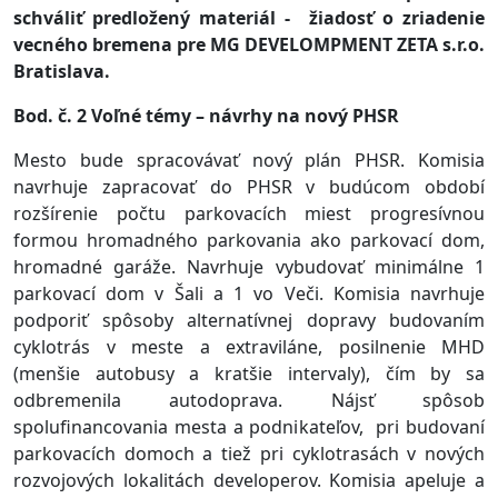
schváliť predložený materiál - žiadosť o zriadenie
vecného bremena pre
MG DEVELOMPMENT ZETA s.r.o.
Bratislava.
Bod. č. 2 Voľné témy – návrhy na nový PHSR
Mesto bude spracovávať nový plán PHSR. Komisia
navrhuje zapracovať do PHSR v budúcom období
rozšírenie počtu parkovacích miest progresívnou
formou hromadného parkovania ako parkovací dom,
hromadné garáže. Navrhuje vybudovať minimálne 1
parkovací dom v Šali a 1 vo Veči. Komisia navrhuje
podporiť spôsoby alternatívnej dopravy budovaním
cyklotrás v meste a extraviláne, posilnenie MHD
(menšie autobusy a kratšie intervaly), čím by sa
odbremenila autodoprava. Nájsť spôsob
spolufinancovania mesta a podnikateľov, pri budovaní
parkovacích domoch a tiež pri cyklotrasách v nových
rozvojových lokalitách developerov.
Komisia apeluje a