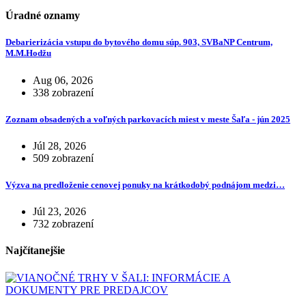
Úradné oznamy
Debarierizácia vstupu do bytového domu súp. 903, SVBaNP Centrum,
M.M.Hodžu
Aug 06, 2026
338 zobrazení
Zoznam obsadených a voľných parkovacích miest v meste Šaľa - jún 2025
Júl 28, 2026
509 zobrazení
Výzva na predloženie cenovej ponuky na krátkodobý podnájom medzi…
Júl 23, 2026
732 zobrazení
Najčítanejšie