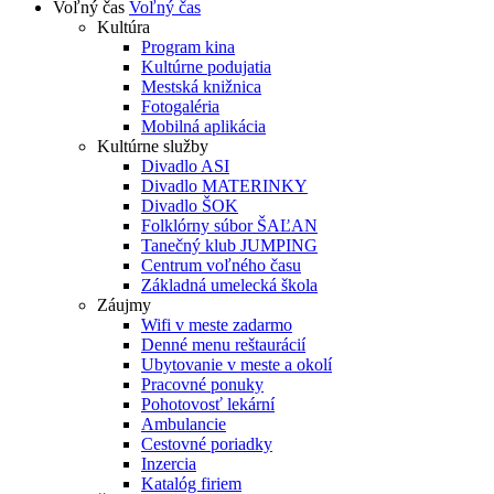
Voľný čas
Voľný čas
Kultúra
Program kina
Kultúrne podujatia
Mestská knižnica
Fotogaléria
Mobilná aplikácia
Kultúrne služby
Divadlo ASI
Divadlo MATERINKY
Divadlo ŠOK
Folklórny súbor ŠAĽAN
Tanečný klub JUMPING
Centrum voľného času
Základná umelecká škola
Záujmy
Wifi v meste zadarmo
Denné menu reštaurácií
Ubytovanie v meste a okolí
Pracovné ponuky
Pohotovosť lekární
Ambulancie
Cestovné poriadky
Inzercia
Katalóg firiem