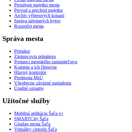
Prenájom majetku mesta
Prevod a prechod majetku
Archív výberových konaní
Správa nájomných bytov
Rozpočet mesta
Správa mesta
Primátor
Zástupcovia primátora
Poslanci mestského zastupiteľstva
Komisie a ich členovia
Hlavný kontrolór
Prednosta MsÚ
Všeobecne záväzné nariadenia
Úradné oznamy
Užitočné služby
Mobilná aplikácia Šaľa o+
SMARTCity Šaľa
Gisplan mesta Šaľa
Virtuálny cintorín Šaľa