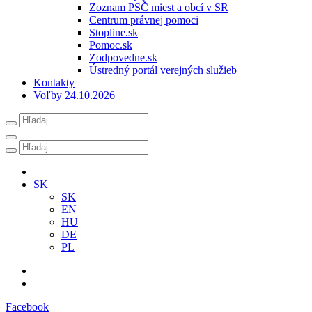
Zoznam PSČ miest a obcí v SR
Centrum právnej pomoci
Stopline.sk
Pomoc.sk
Zodpovedne.sk
Ústredný portál verejných služieb
Kontakty
Voľby 24.10.2026
SK
SK
EN
HU
DE
PL
Facebook