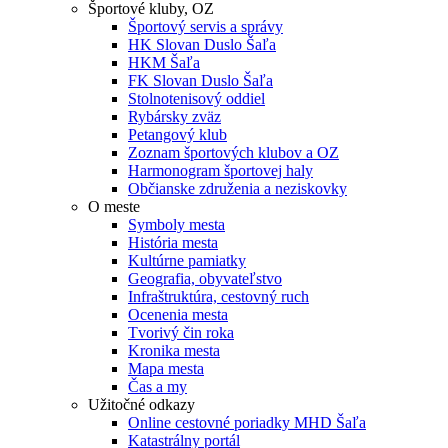
Športové kluby, OZ
Športový servis a správy
HK Slovan Duslo Šaľa
HKM Šaľa
FK Slovan Duslo Šaľa
Stolnotenisový oddiel
Rybársky zväz
Petangový klub
Zoznam športových klubov a OZ
Harmonogram športovej haly
Občianske združenia a neziskovky
O meste
Symboly mesta
História mesta
Kultúrne pamiatky
Geografia, obyvateľstvo
Infraštruktúra, cestovný ruch
Ocenenia mesta
Tvorivý čin roka
Kronika mesta
Mapa mesta
Čas a my
Užitočné odkazy
Online cestovné poriadky MHD Šaľa
Katastrálny portál