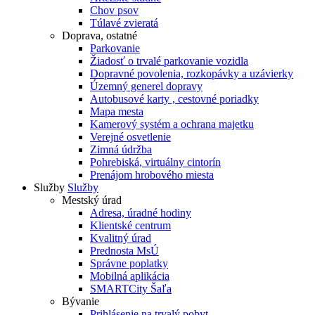
Chov psov
Túlavé zvieratá
Doprava, ostatné
Parkovanie
Žiadosť o trvalé parkovanie vozidla
Dopravné povolenia, rozkopávky a uzávierky
Územný generel dopravy
Autobusové karty , cestovné poriadky
Mapa mesta
Kamerový systém a ochrana majetku
Verejné osvetlenie
Zimná údržba
Pohrebiská, virtuálny cintorín
Prenájom hrobového miesta
Služby
Služby
Mestský úrad
Adresa, úradné hodiny
Klientské centrum
Kvalitný úrad
Prednosta MsÚ
Správne poplatky
Mobilná aplikácia
SMARTCity Šaľa
Bývanie
Prihlásenie na trvalý pobyt