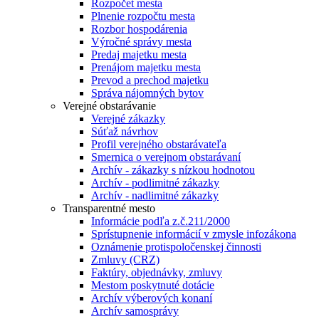
Rozpočet mesta
Plnenie rozpočtu mesta
Rozbor hospodárenia
Výročné správy mesta
Predaj majetku mesta
Prenájom majetku mesta
Prevod a prechod majetku
Správa nájomných bytov
Verejné obstarávanie
Verejné zákazky
Súťaž návrhov
Profil verejného obstarávateľa
Smernica o verejnom obstarávaní
Archív - zákazky s nízkou hodnotou
Archív - podlimitné zákazky
Archív - nadlimitné zákazky
Transparentné mesto
Informácie podľa z.č.211/2000
Sprístupnenie informácií v zmysle infozákona
Oznámenie protispoločenskej činnosti
Zmluvy (CRZ)
Faktúry, objednávky, zmluvy
Mestom poskytnuté dotácie
Archív výberových konaní
Archív samosprávy