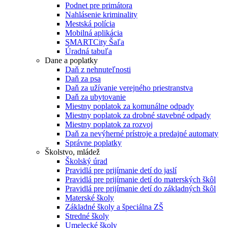
Podnet pre primátora
Nahlásenie kriminality
Mestská polícia
Mobilná aplikácia
SMARTCity Šaľa
Úradná tabuľa
Dane a poplatky
Daň z nehnuteľnosti
Daň za psa
Daň za užívanie verejného priestranstva
Daň za ubytovanie
Miestny poplatok za komunálne odpady
Miestny poplatok za drobné stavebné odpady
Miestny poplatok za rozvoj
Daň za nevýherné prístroje a predajné automaty
Správne poplatky
Školstvo, mládež
Školský úrad
Pravidlá pre prijímanie detí do jaslí
Pravidlá pre prijímanie detí do materských škôl
Pravidlá pre prijímanie detí do základných škôl
Materské školy
Základné školy a špeciálna ZŠ
Stredné školy
Umelecké školy