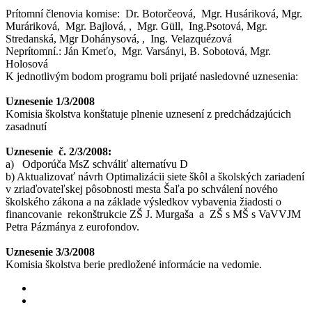
Prítomní členovia komise: Dr. Botorčeová, Mgr. Husáriková, Mgr.
Muráriková, Mgr. Bajlová, , Mgr. Güll, Ing.Psotová, Mgr.
Stredanská, Mgr Dohánysová, , Ing. Velazquézová
Neprítomní.: Ján Kmeťo, Mgr. Varsányi, B. Sobotová, Mgr.
Holosová
K jednotlivým bodom programu boli prijaté nasledovné uznesenia:
Uznesenie 1/3/2008
Komisia školstva konštatuje plnenie uznesení z predchádzajúcich
zasadnutí
Uznesenie č. 2/3/2008:
a) Odporúča MsZ schváliť alternatívu D
b) Aktualizovať návrh Optimalizácii siete škôl a školských zariadení
v zriaďovateľskej pôsobnosti mesta Šaľa po schválení nového
školského zákona a na základe výsledkov vybavenia žiadosti o
financovanie rekonštrukcie ZŠ J. Murgaša a ZŠ s MŠ s VaVVJM
Petra Pázmánya z eurofondov.
Uznesenie 3/3/2008
Komisia školstva berie predložené informácie na vedomie.