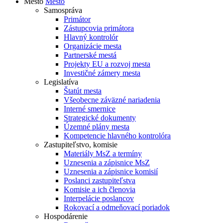
Mesto
Mesto
Samospráva
Primátor
Zástupcovia primátora
Hlavný kontrolór
Organizácie mesta
Partnerské mestá
Projekty EU a rozvoj mesta
Investičné zámery mesta
Legislatíva
Štatút mesta
Všeobecne záväzné nariadenia
Interné smernice
Strategické dokumenty
Územné plány mesta
Kompetencie hlavného kontrolóra
Zastupiteľstvo, komisie
Materiály MsZ a termíny
Uznesenia a zápisnice MsZ
Uznesenia a zápisnice komisií
Poslanci zastupiteľstva
Komisie a ich členovia
Interpelácie poslancov
Rokovací a odmeňovací poriadok
Hospodárenie