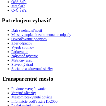
OSS Šaľa
Met Šaľa
CvČ Šaľa
Potrebujem vybaviť
Daň z nehnuteľnosti
Miestny poplatok za komunálne odpady
Osvedčovanie podpisov
Zber odpadov
Výrub stromov
Parkovanie
Nájomné bývanie
Matričný úrad
Stavebný úrad
Sociálne a zdravotné služby
Transparentné mesto
Povinné zverejňovanie
Verejné zákazky
Mestom poskytnuté dotácie
Informácie podľa z.č.211/2000
Predaj majetku mesta