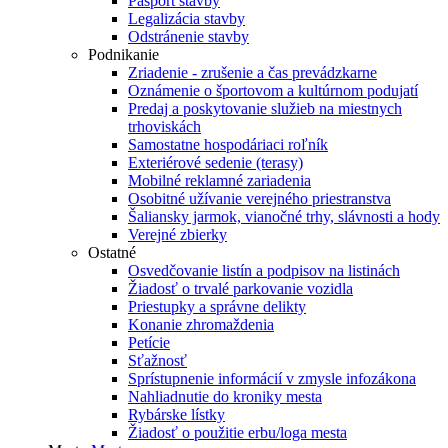
Pasport stavby
Legalizácia stavby
Odstránenie stavby
Podnikanie
Zriadenie - zrušenie a čas prevádzkarne
Oznámenie o športovom a kultúrnom podujatí
Predaj a poskytovanie služieb na miestnych
trhoviskách
Samostatne hospodáriaci roľník
Exteriérové sedenie (terasy)
Mobilné reklamné zariadenia
Osobitné užívanie verejného priestranstva
Šaliansky jarmok, vianočné trhy, slávnosti a hody
Verejné zbierky
Ostatné
Osvedčovanie listín a podpisov na listinách
Žiadosť o trvalé parkovanie vozidla
Priestupky a správne delikty
Konanie zhromaždenia
Petície
Sťažnosť
Sprístupnenie informácií v zmysle infozákona
Nahliadnutie do kroniky mesta
Rybárske lístky
Žiadosť o použitie erbu/loga mesta