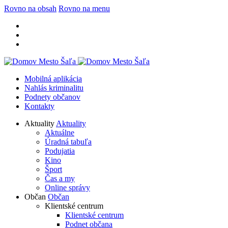
Rovno na obsah
Rovno na menu
Mobilná aplikácia
Nahlás kriminalitu
Podnety občanov
Kontakty
Aktuality
Aktuality
Aktuálne
Úradná tabuľa
Podujatia
Kino
Šport
Čas a my
Online správy
Občan
Občan
Klientské centrum
Klientské centrum
Podnet občana