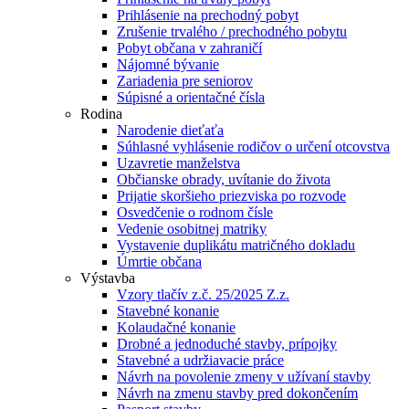
Prihlásenie na prechodný pobyt
Zrušenie trvalého / prechodného pobytu
Pobyt občana v zahraničí
Nájomné bývanie
Zariadenia pre seniorov
Súpisné a orientačné čísla
Rodina
Narodenie dieťaťa
Súhlasné vyhlásenie rodičov o určení otcovstva
Uzavretie manželstva
Občianske obrady, uvítanie do života
Prijatie skoršieho priezviska po rozvode
Osvedčenie o rodnom čísle
Vedenie osobitnej matriky
Vystavenie duplikátu matričného dokladu
Úmrtie občana
Výstavba
Vzory tlačív z.č. 25/2025 Z.z.
Stavebné konanie
Kolaudačné konanie
Drobné a jednoduché stavby, prípojky
Stavebné a udržiavacie práce
Návrh na povolenie zmeny v užívaní stavby
Návrh na zmenu stavby pred dokončením