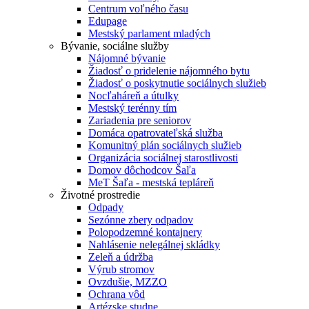
Centrum voľného času
Edupage
Mestský parlament mladých
Bývanie, sociálne služby
Nájomné bývanie
Žiadosť o pridelenie nájomného bytu
Žiadosť o poskytnutie sociálnych služieb
Nocľaháreň a útulky
Mestský terénny tím
Zariadenia pre seniorov
Domáca opatrovateľská služba
Komunitný plán sociálnych služieb
Organizácia sociálnej starostlivosti
Domov dôchodcov Šaľa
MeT Šaľa - mestská tepláreň
Životné prostredie
Odpady
Sezónne zbery odpadov
Polopodzemné kontajnery
Nahlásenie nelegálnej skládky
Zeleň a údržba
Výrub stromov
Ovzdušie, MZZO
Ochrana vôd
Artézske studne