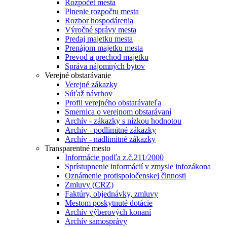
Rozpočet mesta
Plnenie rozpočtu mesta
Rozbor hospodárenia
Výročné správy mesta
Predaj majetku mesta
Prenájom majetku mesta
Prevod a prechod majetku
Správa nájomných bytov
Verejné obstarávanie
Verejné zákazky
Súťaž návrhov
Profil verejného obstarávateľa
Smernica o verejnom obstarávaní
Archív - zákazky s nízkou hodnotou
Archív - podlimitné zákazky
Archív - nadlimitné zákazky
Transparentné mesto
Informácie podľa z.č.211/2000
Sprístupnenie informácií v zmysle infozákona
Oznámenie protispoločenskej činnosti
Zmluvy (CRZ)
Faktúry, objednávky, zmluvy
Mestom poskytnuté dotácie
Archív výberových konaní
Archív samosprávy