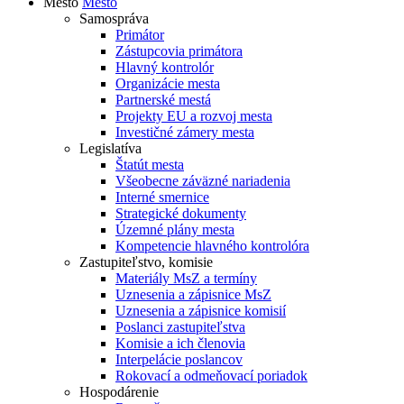
Mesto
Mesto
Samospráva
Primátor
Zástupcovia primátora
Hlavný kontrolór
Organizácie mesta
Partnerské mestá
Projekty EU a rozvoj mesta
Investičné zámery mesta
Legislatíva
Štatút mesta
Všeobecne záväzné nariadenia
Interné smernice
Strategické dokumenty
Územné plány mesta
Kompetencie hlavného kontrolóra
Zastupiteľstvo, komisie
Materiály MsZ a termíny
Uznesenia a zápisnice MsZ
Uznesenia a zápisnice komisií
Poslanci zastupiteľstva
Komisie a ich členovia
Interpelácie poslancov
Rokovací a odmeňovací poriadok
Hospodárenie