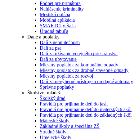
Podnet pre primátora
Nahlásenie kriminality
Mestská polícia
Mobilná aplikácia
SMARTCity Šaľa
Úradná tabuľa
Dane a poplatky
Daň z nehnuteľnosti
Daň za psa
Daň za užívanie verejného priestranstva
Daň za ubytovanie
Miestny poplatok za komunálne odpady
Miestny poplatok za drobné stavebné odpady
Miestny poplatok za rozvoj
Daň za nevýherné prístroje a predajné automaty
Správne poplatky
Školstvo, mládež
Školský úrad
Pravidlá pre prijímanie detí do jaslí
Pravidlá pre prijímanie detí do materských škôl
Pravidlá pre prijímanie detí do základných škôl
Materské školy
Základné školy a špeciálna ZŠ
Stredné školy
Umelecké školy