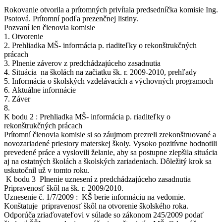
Rokovanie otvorila a prítomných privítala predsedníčka komisie Ing.
Psotová. Prítomní podľa prezenčnej listiny.
Pozvaní len členovia komisie
1. Otvorenie
2. Prehliadka MŠ- informácia p. riaditeľky o rekonštrukčných
prácach
3. Plnenie záverov z predchádzajúceho zasadnutia
4. Situácia na školách na začiatku šk. r. 2009-2010, prehľady
5. Informácia o školských vzdelávacích a výchovných programoch
6. Aktuálne informácie
7. Záver
8.
K bodu 2 : Prehliadka MŠ- informácia p. riaditeľky o
rekonštrukčných prácach
Prítomní členovia komisie si so záujmom prezreli zrekonštruované a
novozariadené priestory materskej školy. Vysoko pozitívne hodnotili
prevedené práce a vyslovili želanie, aby sa postupne zlepšila situácia
aj na ostatných školách a školských zariadeniach. Dôležitý krok sa
uskutočnil už v tomto roku.
K bodu 3 Plnenie uznesení z predchádzajúceho zasadnutia
Pripravenosť škôl na šk. r. 2009/2010.
Uznesenie č. 1/7/2009 : KŠ berie informáciu na vedomie.
Konštatuje pripravenosť škôl na otvorenie školského roka.
Odporúča zriaďovateľovi v súlade so zákonom 245/2009 podať