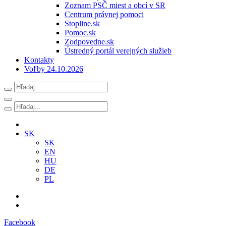
Zoznam PSČ miest a obcí v SR
Centrum právnej pomoci
Stopline.sk
Pomoc.sk
Zodpovedne.sk
Ústredný portál verejných služieb
Kontakty
Voľby 24.10.2026
SK
SK
EN
HU
DE
PL
Facebook