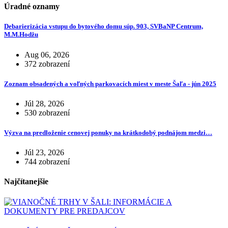
Úradné oznamy
Debarierizácia vstupu do bytového domu súp. 903, SVBaNP Centrum,
M.M.Hodžu
Aug 06, 2026
372 zobrazení
Zoznam obsadených a voľných parkovacích miest v meste Šaľa - jún 2025
Júl 28, 2026
530 zobrazení
Výzva na predloženie cenovej ponuky na krátkodobý podnájom medzi…
Júl 23, 2026
744 zobrazení
Najčítanejšie