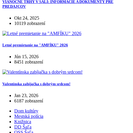
VIANOČNÉ TRHY V ŠALI: INFORMÁCIE A DOKUMENTY PRE
PREDAJCOV
Okt 24, 2025
10119 zobrazení
Letné premietanie na "AMFÍKU" 2026
Jún 15, 2026
8451 zobrazení
Valentínska zabíjačka s dobrým srdcom!
Jan 23, 2026
6187 zobrazení
Dom kultúry
Mestská polícia
Knižnica
DD Šaľa
OSS Šaľa