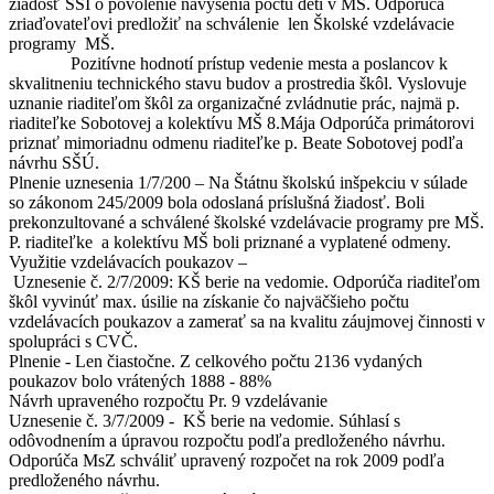
žiadosť ŠŠI o povolenie navýšenia počtu detí v MŠ. Odporúča
zriaďovateľovi predložiť na schválenie len Školské vzdelávacie
programy MŠ.
Pozitívne hodnotí prístup vedenie mesta a poslancov k
skvalitneniu technického stavu budov a prostredia škôl. Vyslovuje
uznanie riaditeľom škôl za organizačné zvládnutie prác, najmä p.
riaditeľke Sobotovej a kolektívu MŠ 8.Mája Odporúča primátorovi
priznať mimoriadnu odmenu riaditeľke p. Beate Sobotovej podľa
návrhu SŠÚ.
Plnenie uznesenia 1/7/200 – Na Štátnu školskú inšpekciu v súlade
so zákonom 245/2009 bola odoslaná príslušná žiadosť. Boli
prekonzultované a schválené školské vzdelávacie programy pre MŠ.
P. riaditeľke a kolektívu MŠ boli priznané a vyplatené odmeny.
Využitie vzdelávacích poukazov –
Uznesenie č. 2/7/2009: KŠ berie na vedomie. Odporúča riaditeľom
škôl vyvinúť max. úsilie na získanie čo najväčšieho počtu
vzdelávacích poukazov a zamerať sa na kvalitu záujmovej činnosti v
spolupráci s CVČ.
Plnenie - Len čiastočne. Z celkového počtu 2136 vydaných
poukazov bolo vrátených 1888 - 88%
Návrh upraveného rozpočtu Pr. 9 vzdelávanie
Uznesenie č. 3/7/2009 - KŠ berie na vedomie. Súhlasí s
odôvodnením a úpravou rozpočtu podľa predloženého návrhu.
Odporúča MsZ schváliť upravený rozpočet na rok 2009 podľa
predloženého návrhu.