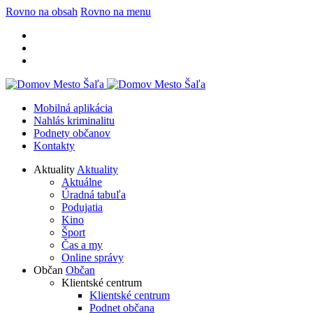
Rovno na obsah
Rovno na menu
Mobilná aplikácia
Nahlás kriminalitu
Podnety občanov
Kontakty
Aktuality
Aktuality
Aktuálne
Úradná tabuľa
Podujatia
Kino
Šport
Čas a my
Online správy
Občan
Občan
Klientské centrum
Klientské centrum
Podnet občana