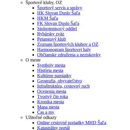
Športové kluby, OZ
Športový servis a správy
HK Slovan Duslo Šaľa
HKM Šaľa
FK Slovan Duslo Šaľa
Stolnotenisový oddiel
Rybársky zväz
Petangový klub
Zoznam športových klubov a OZ
Harmonogram športovej haly
Občianske združenia a neziskovky
O meste
Symboly mesta
História mesta
Kultúrne pamiatky
Geografia, obyvateľstvo
Infraštruktúra, cestovný ruch
Ocenenia mesta
Tvorivý čin roka
Kronika mesta
Mapa mesta
Čas a my
Užitočné odkazy
Online cestovné poriadky MHD Šaľa
Katastrálny portál