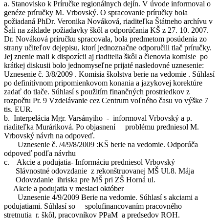
a. Stanovisko k Príručke regionálnych dejín. V úvode informoval o
genéze príručky M. Vrbovský. O spracovanie príručky bola
požiadaná PhDr. Veronika Nováková, riaditeľka Štátneho archívu v
Šali na základe požiadavky škôl a odporúčania KŠ z 27. 10. 2007.
Dr. Nováková príručku spracovala, bola predmetom posúdenia zo
strany učiteľov dejepisu, ktorí jednoznačne odporučili tlač príručky.
Jej znenie mali k dispozícii aj riaditelia škôl a členovia komisie po
krátkej diskusii bolo jednomyseľne prijaté nasledovné uznesenie:
Uznesenie č. 3/8/2009 . Komisia školstva berie na vedomie . Súhlasí
po definitívnom pripomienkovom konania a jazykovej korektúre
zadať do tlače. Súhlasí s použitím finančných prostriedkov z
rozpočtu Pr. 9 Vzdelávanie cez Centrum voľného času vo výške 7
tis. EUR.
b. Interpelácia Mgr. Varsányiho - informoval Vrbovský a p.
riaditeľka Muráriková. Po objasnení problému predniesol M.
Vrbovský návrh na odpoveď.
Uznesenie č. /4/9/8/2009 :KŠ berie na vedomie. Odporúča
odpoveď podľa návrhu
c. Akcie a podujatia- Informáciu predniesol Vrbovský
Slávnostné odovzdanie z rekonštruovanej MŠ Ul.8. Mája
Odovzdanie ihriska pre MŠ pri ZŠ Horná ul.
Akcie a podujatia v mesiaci október
Uznesenie 4/9/2009 Berie na vedomie. Súhlasí s akciami a
podujatiami. Súhlasí so spolufinancovaním pracovného
stretnutia r. škôl, pracovníkov PPaM a predsedov ROH.