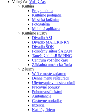
Voľný čas
Voľný čas
Kultúra
Program kina
Kultúrne podujatia
Mestská knižnica
Fotogaléria
Mobilná aplikácia
Kultúrne služby
Divadlo ASI
Divadlo MATERINKY
Divadlo ŠOK
Folklórny súbor ŠAĽAN
Tanečný klub JUMPING
Centrum voľného času
Základná umelecká škola
Záujmy
Wifi v meste zadarmo
Denné menu reštaurácií
Ubytovanie v meste a okolí
Pracovné ponuky
Pohotovosť lekární
Ambulancie
Cestovné poriadky
Inzercia
Katalóg firiem