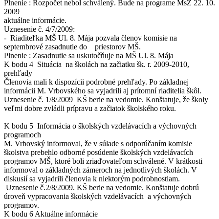
Plnenie : Rozpočet nebol schválený. Bude na programe MsZ 22. 10.
2009
aktuálne informácie.
Uznesenie č. 4/7/2009:
- Riaditeľka MŠ Ul. 8. Mája pozvala členov komisie na
septembrové zasadnutie do priestorov MŠ.
Plnenie : Zasadnutie sa uskutočňuje na MŠ Ul. 8. Mája
K bodu 4 Situácia na školách na začiatku šk. r. 2009-2010,
prehľady
Členovia mali k dispozícii podrobné prehľady. Po základnej
informácii M. Vrbovského sa vyjadrili aj prítomní riaditelia škôl.
Uznesenie č. 1/8/2009 KŠ berie na vedomie. Konštatuje, že školy
veľmi dobre zvládli prípravu a začiatok školského roku.
K bodu 5 Informácia o školských vzdelávacích a výchovných
programoch
M. Vrbovský informoval, že v súlade s odporúčaním komisie
školstva prebehlo odborné posúdenie školských vzdelávacích
programov MŠ, ktoré boli zriaďovateľom schválené. V krátkosti
informoval o základných zámeroch na jednotlivých školách. V
diskusií sa vyjadrili členovia k niektorým podrobnostiam.
Uznesenie č.2/8/2009. KŠ berie na vedomie. Konštatuje dobrú
úroveň vypracovania školských vzdelávacích a výchovných
programov.
K bodu 6 Aktuálne informácie