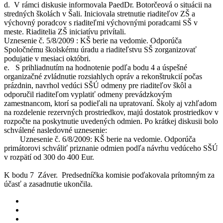
d. V rámci diskusie informovala PaedDr. Botorčeová o situácii na
stredných školách v Šali. Iniciovala stretnutie riaditeľov ZŠ a
výchovný poradcov s riaditeľmi výchovnými poradcami SŠ v
meste. Riaditelia ZŠ iniciatívu privítali.
Uznesenie č. 5/8/2009 : KŠ berie na vedomie. Odporúča
Spoločnému školskému úradu a riaditeľstvu SŠ zorganizovať
podujatie v mesiaci októbri.
e. S prihliadnutím na hodnotenie podľa bodu 4 a úspešné
organizačné zvládnutie rozsiahlych opráv a rekonštrukcií počas
prázdnin, navrhol vedúci SŠÚ odmeny pre riaditeľov škôl a
odporučil riaditeľom vyplatiť odmeny prevádzkovým
zamestnancom, ktorí sa podieľali na upratovaní. Školy aj vzhľadom
na rozdelenie rezervných prostriedkov, majú dostatok prostriedkov v
rozpočte na poskytnutie uvedených odmien. Po krátkej diskusii bolo
schválené nasledovné uznesenie:
Uznesenie č. 6/8/2009: KŠ berie na vedomie. Odporúča
primátorovi schváliť priznanie odmien podľa návrhu vedúceho SŠÚ
v rozpätí od 300 do 400 Eur.
K bodu 7 Záver. Predsedníčka komisie poďakovala prítomným za
účasť a zasadnutie ukončila.