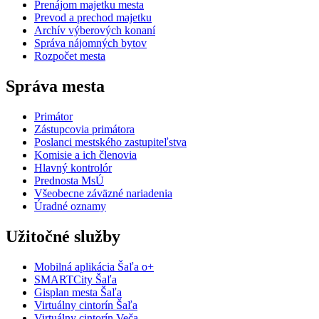
Prenájom majetku mesta
Prevod a prechod majetku
Archív výberových konaní
Správa nájomných bytov
Rozpočet mesta
Správa mesta
Primátor
Zástupcovia primátora
Poslanci mestského zastupiteľstva
Komisie a ich členovia
Hlavný kontrolór
Prednosta MsÚ
Všeobecne záväzné nariadenia
Úradné oznamy
Užitočné služby
Mobilná aplikácia Šaľa o+
SMARTCity Šaľa
Gisplan mesta Šaľa
Virtuálny cintorín Šaľa
Virtuálny cintorín Veča