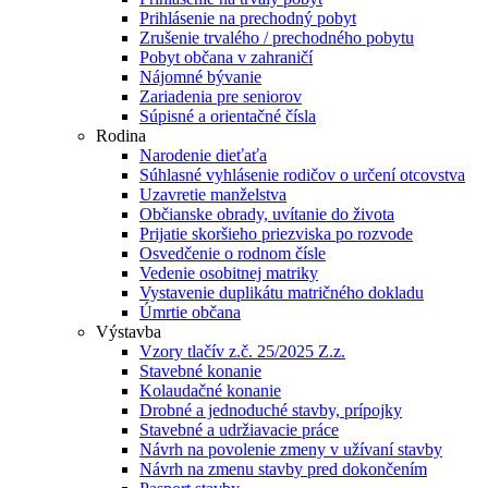
Prihlásenie na prechodný pobyt
Zrušenie trvalého / prechodného pobytu
Pobyt občana v zahraničí
Nájomné bývanie
Zariadenia pre seniorov
Súpisné a orientačné čísla
Rodina
Narodenie dieťaťa
Súhlasné vyhlásenie rodičov o určení otcovstva
Uzavretie manželstva
Občianske obrady, uvítanie do života
Prijatie skoršieho priezviska po rozvode
Osvedčenie o rodnom čísle
Vedenie osobitnej matriky
Vystavenie duplikátu matričného dokladu
Úmrtie občana
Výstavba
Vzory tlačív z.č. 25/2025 Z.z.
Stavebné konanie
Kolaudačné konanie
Drobné a jednoduché stavby, prípojky
Stavebné a udržiavacie práce
Návrh na povolenie zmeny v užívaní stavby
Návrh na zmenu stavby pred dokončením