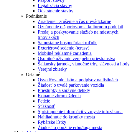
Pasport stavby
Legalizácia stavby
Odstránenie stavby
Podnikanie
Zriadenie - zrušenie a čas prevádzkarne
Oznámenie o športovom a kultúrnom podujatí
Predaj a poskytovanie služieb na miestnych
trhoviskách
Samostatne hospodáriaci roľník
Exteriérové sedenie (terasy)
Mobilné reklamné zariadenia
Osobitné užívanie verejného priestranstva
Šaliansky jarmok, vianočné trhy, slávnosti a hody
Verejné zbierky
Ostatné
Osvedčovanie listín a podpisov na listinách
Žiadosť o trvalé parkovanie vozidla
Priestupky a správne delikty
Konanie zhromaždenia
Petície
Sťažnosť
Sprístupnenie informácií v zmysle infozákona
Nahliadnutie do kroniky mesta
Rybárske lístky
Žiadosť o použitie erbu/loga mesta