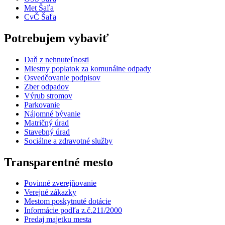
Met Šaľa
CvČ Šaľa
Potrebujem vybaviť
Daň z nehnuteľnosti
Miestny poplatok za komunálne odpady
Osvedčovanie podpisov
Zber odpadov
Výrub stromov
Parkovanie
Nájomné bývanie
Matričný úrad
Stavebný úrad
Sociálne a zdravotné služby
Transparentné mesto
Povinné zverejňovanie
Verejné zákazky
Mestom poskytnuté dotácie
Informácie podľa z.č.211/2000
Predaj majetku mesta