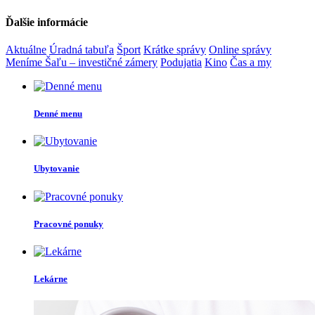
Ďalšie informácie
Aktuálne
Úradná tabuľa
Šport
Krátke správy
Online správy
Meníme Šaľu – investičné zámery
Podujatia
Kino
Čas a my
Denné menu
Ubytovanie
Pracovné ponuky
Lekárne