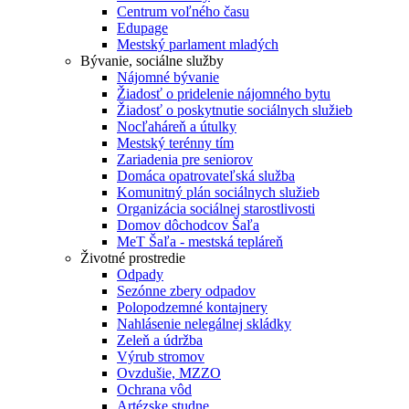
Centrum voľného času
Edupage
Mestský parlament mladých
Bývanie, sociálne služby
Nájomné bývanie
Žiadosť o pridelenie nájomného bytu
Žiadosť o poskytnutie sociálnych služieb
Nocľaháreň a útulky
Mestský terénny tím
Zariadenia pre seniorov
Domáca opatrovateľská služba
Komunitný plán sociálnych služieb
Organizácia sociálnej starostlivosti
Domov dôchodcov Šaľa
MeT Šaľa - mestská tepláreň
Životné prostredie
Odpady
Sezónne zbery odpadov
Polopodzemné kontajnery
Nahlásenie nelegálnej skládky
Zeleň a údržba
Výrub stromov
Ovzdušie, MZZO
Ochrana vôd
Artézske studne