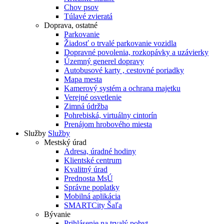
Chov psov
Túlavé zvieratá
Doprava, ostatné
Parkovanie
Žiadosť o trvalé parkovanie vozidla
Dopravné povolenia, rozkopávky a uzávierky
Územný generel dopravy
Autobusové karty , cestovné poriadky
Mapa mesta
Kamerový systém a ochrana majetku
Verejné osvetlenie
Zimná údržba
Pohrebiská, virtuálny cintorín
Prenájom hrobového miesta
Služby
Služby
Mestský úrad
Adresa, úradné hodiny
Klientské centrum
Kvalitný úrad
Prednosta MsÚ
Správne poplatky
Mobilná aplikácia
SMARTCity Šaľa
Bývanie
Prihlásenie na trvalý pobyt