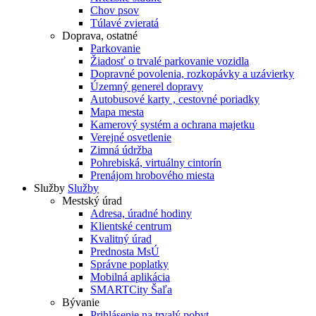
Chov psov
Túlavé zvieratá
Doprava, ostatné
Parkovanie
Žiadosť o trvalé parkovanie vozidla
Dopravné povolenia, rozkopávky a uzávierky
Územný generel dopravy
Autobusové karty , cestovné poriadky
Mapa mesta
Kamerový systém a ochrana majetku
Verejné osvetlenie
Zimná údržba
Pohrebiská, virtuálny cintorín
Prenájom hrobového miesta
Služby
Služby
Mestský úrad
Adresa, úradné hodiny
Klientské centrum
Kvalitný úrad
Prednosta MsÚ
Správne poplatky
Mobilná aplikácia
SMARTCity Šaľa
Bývanie
Prihlásenie na trvalý pobyt