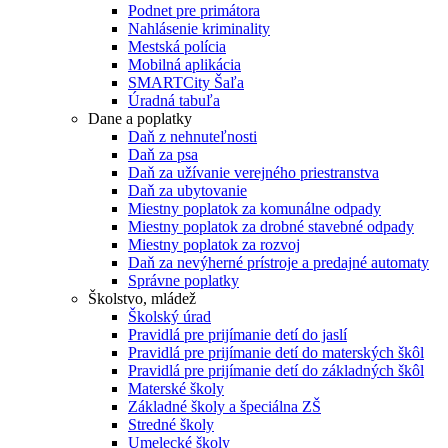
Podnet pre primátora
Nahlásenie kriminality
Mestská polícia
Mobilná aplikácia
SMARTCity Šaľa
Úradná tabuľa
Dane a poplatky
Daň z nehnuteľnosti
Daň za psa
Daň za užívanie verejného priestranstva
Daň za ubytovanie
Miestny poplatok za komunálne odpady
Miestny poplatok za drobné stavebné odpady
Miestny poplatok za rozvoj
Daň za nevýherné prístroje a predajné automaty
Správne poplatky
Školstvo, mládež
Školský úrad
Pravidlá pre prijímanie detí do jaslí
Pravidlá pre prijímanie detí do materských škôl
Pravidlá pre prijímanie detí do základných škôl
Materské školy
Základné školy a špeciálna ZŠ
Stredné školy
Umelecké školy