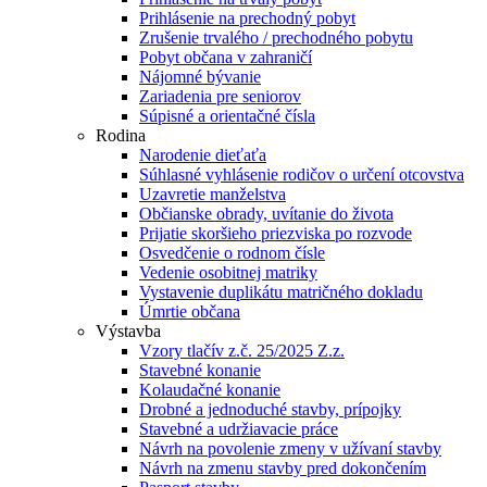
Prihlásenie na prechodný pobyt
Zrušenie trvalého / prechodného pobytu
Pobyt občana v zahraničí
Nájomné bývanie
Zariadenia pre seniorov
Súpisné a orientačné čísla
Rodina
Narodenie dieťaťa
Súhlasné vyhlásenie rodičov o určení otcovstva
Uzavretie manželstva
Občianske obrady, uvítanie do života
Prijatie skoršieho priezviska po rozvode
Osvedčenie o rodnom čísle
Vedenie osobitnej matriky
Vystavenie duplikátu matričného dokladu
Úmrtie občana
Výstavba
Vzory tlačív z.č. 25/2025 Z.z.
Stavebné konanie
Kolaudačné konanie
Drobné a jednoduché stavby, prípojky
Stavebné a udržiavacie práce
Návrh na povolenie zmeny v užívaní stavby
Návrh na zmenu stavby pred dokončením