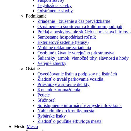
Pasport stavby
Legalizácia stavby
Odstránenie stavby
Podnikanie
Zriadenie - zrušenie a čas prevádzkarne
Oznámenie o športovom a kultúrnom podujatí
Predaj a poskytovanie služieb na miestnych trhovi
Samostatne hospodáriaci roľník
Exteriérové sedenie (terasy)
Mobilné reklamné zariadenia
Osobitné užívanie verejného priestranstva
Šaliansky jarmok, vianočné trhy, slávnosti a hody
Verejné zbierky
Ostatné
Osvedčovanie listín a podpisov na listinách
Žiadosť o trvalé parkovanie vozidla
Priestupky a správne delikty
Konanie zhromaždenia
Petície
Sťažnosť
Sprístupnenie informácií v zmysle infozákona
Nahliadnutie do kroniky mesta
Rybárske lístky
Žiadosť o použitie erbu/loga mesta
Mesto
Mesto