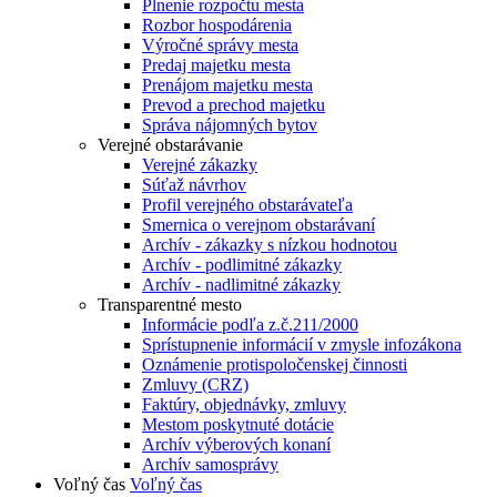
Plnenie rozpočtu mesta
Rozbor hospodárenia
Výročné správy mesta
Predaj majetku mesta
Prenájom majetku mesta
Prevod a prechod majetku
Správa nájomných bytov
Verejné obstarávanie
Verejné zákazky
Súťaž návrhov
Profil verejného obstarávateľa
Smernica o verejnom obstarávaní
Archív - zákazky s nízkou hodnotou
Archív - podlimitné zákazky
Archív - nadlimitné zákazky
Transparentné mesto
Informácie podľa z.č.211/2000
Sprístupnenie informácií v zmysle infozákona
Oznámenie protispoločenskej činnosti
Zmluvy (CRZ)
Faktúry, objednávky, zmluvy
Mestom poskytnuté dotácie
Archív výberových konaní
Archív samosprávy
Voľný čas
Voľný čas