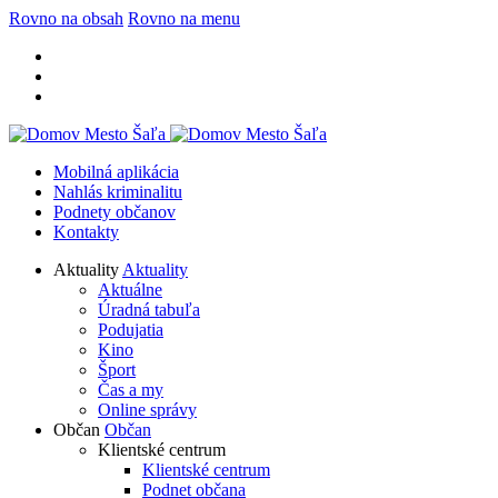
Rovno na obsah
Rovno na menu
Mobilná aplikácia
Nahlás kriminalitu
Podnety občanov
Kontakty
Aktuality
Aktuality
Aktuálne
Úradná tabuľa
Podujatia
Kino
Šport
Čas a my
Online správy
Občan
Občan
Klientské centrum
Klientské centrum
Podnet občana