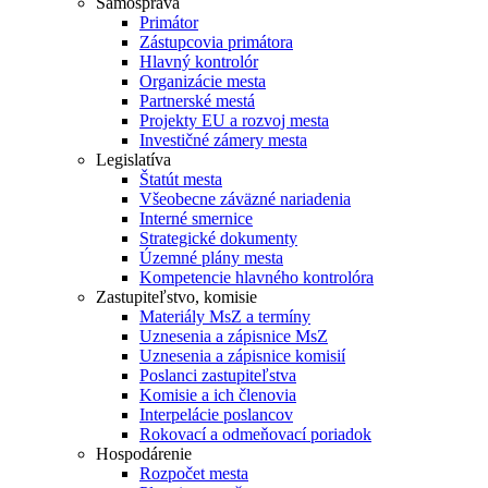
Samospráva
Primátor
Zástupcovia primátora
Hlavný kontrolór
Organizácie mesta
Partnerské mestá
Projekty EU a rozvoj mesta
Investičné zámery mesta
Legislatíva
Štatút mesta
Všeobecne záväzné nariadenia
Interné smernice
Strategické dokumenty
Územné plány mesta
Kompetencie hlavného kontrolóra
Zastupiteľstvo, komisie
Materiály MsZ a termíny
Uznesenia a zápisnice MsZ
Uznesenia a zápisnice komisií
Poslanci zastupiteľstva
Komisie a ich členovia
Interpelácie poslancov
Rokovací a odmeňovací poriadok
Hospodárenie
Rozpočet mesta