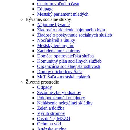
Centrum voľného času
Edupage
Mestský parlament mladých
Bývanie, sociálne služby
Nájomné bývanie
Žiadosť o pridelenie nájomného bytu
Žiadosť o poskytnutie sociálnych služieb
Nocľaháreň a útulky
Mestský terénny tím
Zariadenia pre seniorov
Domáca opatrovateľská služba
Komunitný plán sociálnych služieb
Organizácia sociálnej starostlivosti
Domov dôchodcov Šaľa
MeT Šaľa - mestská tepláreň
Životné prostredie
Odpady
Sezónne zbery odpadov
Polopodzemné kontajnery
Nahlásenie nelegálnej skládky
Zeleň a údržba
Výrub stromov
Ovzdušie, MZZO
Ochrana vôd
Artézske studne