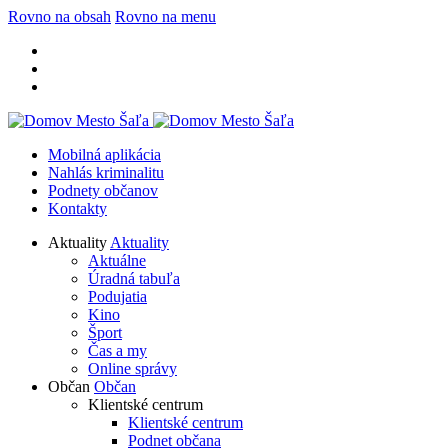
Rovno na obsah
Rovno na menu
Mobilná aplikácia
Nahlás kriminalitu
Podnety občanov
Kontakty
Aktuality
Aktuality
Aktuálne
Úradná tabuľa
Podujatia
Kino
Šport
Čas a my
Online správy
Občan
Občan
Klientské centrum
Klientské centrum
Podnet občana