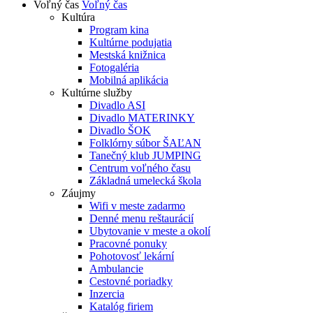
Voľný čas
Voľný čas
Kultúra
Program kina
Kultúrne podujatia
Mestská knižnica
Fotogaléria
Mobilná aplikácia
Kultúrne služby
Divadlo ASI
Divadlo MATERINKY
Divadlo ŠOK
Folklórny súbor ŠAĽAN
Tanečný klub JUMPING
Centrum voľného času
Základná umelecká škola
Záujmy
Wifi v meste zadarmo
Denné menu reštaurácií
Ubytovanie v meste a okolí
Pracovné ponuky
Pohotovosť lekární
Ambulancie
Cestovné poriadky
Inzercia
Katalóg firiem