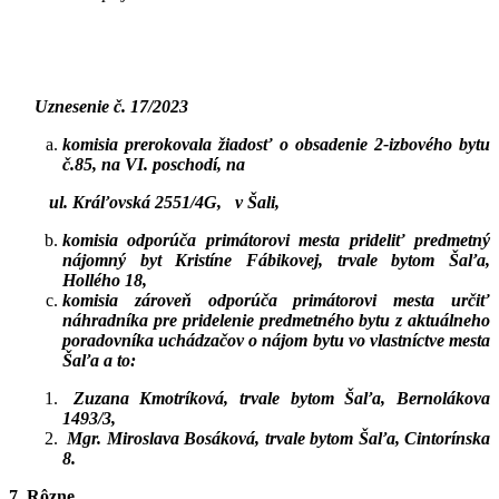
Uznesenie č. 17/2023
komisia prerokovala žiadosť o obsadenie 2-izbového bytu
č.85, na VI. poschodí, na
ul. Kráľovská 2551/4G, v Šali,
komisia odporúča primátorovi mesta prideliť predmetný
nájomný byt Kristíne Fábikovej, trvale bytom Šaľa,
Hollého 18,
komisia zároveň odporúča primátorovi mesta určiť
náhradníka
pre pridelenie predmetného bytu z aktuálneho
poradovníka uchádzačov o nájom bytu vo vlastníctve mesta
Šaľa a to:
Zuzana Kmotríková, trvale bytom Šaľa, Bernolákova
1493/3,
Mgr. Miroslava Bosáková, trvale bytom Šaľa, Cintorínska
8.
7. Rôzne.