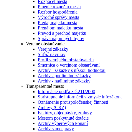
Rozpočet mesta
Plnenie rozpočtu mesta
Rozbor hospodárenia
Výročné správy mesta
Predaj majetku mesta
Prenájom majetku mesta
Prevod a prechod majetku
Správa nájomných bytov
Verejné obstarávanie
Verejné zákazky
Súťaž návrhov
Profil verejného obstarávateľa
Smernica o verejnom obstarávaní
Archív - zákazky s nízkou hodnotou
Archív - podlimitné zákazky
Archív - nadlimitné zákazky
Transparentné mesto
Informácie podľa z.č.211/2000
Sprístupnenie informácií v zmysle infozákona
Oznámenie protispoločenskej činnosti
Zmluvy (CRZ)
Faktúry, objednávky, zmluvy
Mestom poskytnuté dotácie
Archív výberových konaní
Archív samosprávy