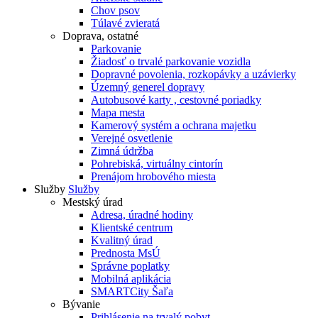
Chov psov
Túlavé zvieratá
Doprava, ostatné
Parkovanie
Žiadosť o trvalé parkovanie vozidla
Dopravné povolenia, rozkopávky a uzávierky
Územný generel dopravy
Autobusové karty , cestovné poriadky
Mapa mesta
Kamerový systém a ochrana majetku
Verejné osvetlenie
Zimná údržba
Pohrebiská, virtuálny cintorín
Prenájom hrobového miesta
Služby
Služby
Mestský úrad
Adresa, úradné hodiny
Klientské centrum
Kvalitný úrad
Prednosta MsÚ
Správne poplatky
Mobilná aplikácia
SMARTCity Šaľa
Bývanie
Prihlásenie na trvalý pobyt