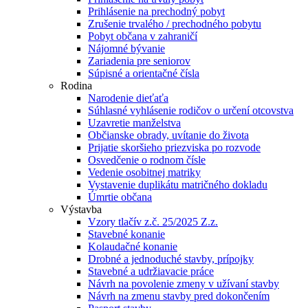
Prihlásenie na prechodný pobyt
Zrušenie trvalého / prechodného pobytu
Pobyt občana v zahraničí
Nájomné bývanie
Zariadenia pre seniorov
Súpisné a orientačné čísla
Rodina
Narodenie dieťaťa
Súhlasné vyhlásenie rodičov o určení otcovstva
Uzavretie manželstva
Občianske obrady, uvítanie do života
Prijatie skoršieho priezviska po rozvode
Osvedčenie o rodnom čísle
Vedenie osobitnej matriky
Vystavenie duplikátu matričného dokladu
Úmrtie občana
Výstavba
Vzory tlačív z.č. 25/2025 Z.z.
Stavebné konanie
Kolaudačné konanie
Drobné a jednoduché stavby, prípojky
Stavebné a udržiavacie práce
Návrh na povolenie zmeny v užívaní stavby
Návrh na zmenu stavby pred dokončením