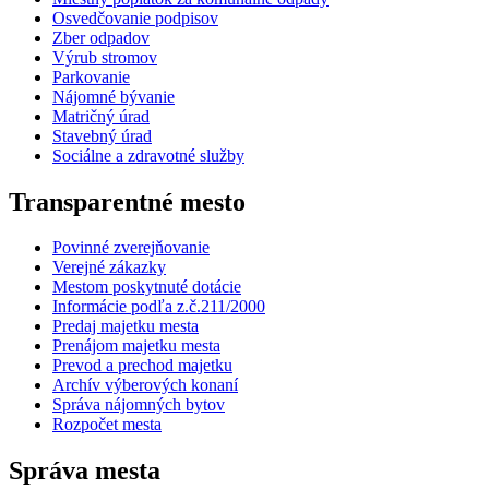
Osvedčovanie podpisov
Zber odpadov
Výrub stromov
Parkovanie
Nájomné bývanie
Matričný úrad
Stavebný úrad
Sociálne a zdravotné služby
Transparentné mesto
Povinné zverejňovanie
Verejné zákazky
Mestom poskytnuté dotácie
Informácie podľa z.č.211/2000
Predaj majetku mesta
Prenájom majetku mesta
Prevod a prechod majetku
Archív výberových konaní
Správa nájomných bytov
Rozpočet mesta
Správa mesta