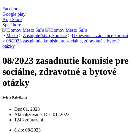
Facebook
Google play
App Store
Späť hore
>
Mesto
>
Zastupiteľstvo, komisie
>
Uznesenia a zápisnice komisií
>
08/2023 zasadnutie komisie pre sociálne, zdravotné a bytové
otázky
08/2023 zasadnutie komisie pre
sociálne, zdravotné a bytové
otázky
Sylvia Paštéková
Dec 01, 2023
Aktualizované: Dec 01, 2023
1243 zobrazení
číslo: 08/2023