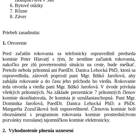
Bytové otázky
Rôzne
Záver
Priebeh zasadnutia:
1.
Otvorenie
Pred začatím rokovania sa telefonicky ospravedlnil predseda
komisie Peter Hlavatý s tým, že nestihne začiatok rokovania,
nakoľko pre zlú poveternostnú situáciu na ceste, bude meškať.
Pretože nebola prítomná ani PaedDr. Danica Lehocká PhD, ktorá sa
ospravedlnila, zároveň poprosil pani Mgr. Ildikó Jarošovú, aby
zahájila rokovanie a do času jeho príchodu ho viedla. Rokovanie
teda otvorila a viedla pani Mgr. Ildikó Jarošová. V úvode privítala
všetkých prítomných. Na základe prezentácie 7 prítomných členov
komisie skonštatovala, že komisia je uznášaniaschopná. Pani Mgr.
Dominika Jarošová, PaedDr. Danica Lehocká PhD. a PhDr.
Margaréta Zozuľáková boli ospravedlnené. Členovia komisie boli
oboznámení s programom rokovania komisie prostredníctvom
pozvánky rozoslanej tajomníčkou komisie elektronicky.
2. Vyhodnotenie plnenia uznesení