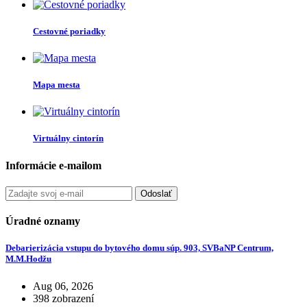
Cestovné poriadky
Mapa mesta
Virtuálny cintorín
Informácie e-mailom
Odoslať
Úradné oznamy
Debarierizácia vstupu do bytového domu súp. 903, SVBaNP Centrum,
M.M.Hodžu
Aug 06, 2026
398 zobrazení