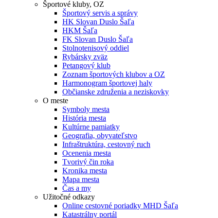
Športové kluby, OZ
Športový servis a správy
HK Slovan Duslo Šaľa
HKM Šaľa
FK Slovan Duslo Šaľa
Stolnotenisový oddiel
Rybársky zväz
Petangový klub
Zoznam športových klubov a OZ
Harmonogram športovej haly
Občianske združenia a neziskovky
O meste
Symboly mesta
História mesta
Kultúrne pamiatky
Geografia, obyvateľstvo
Infraštruktúra, cestovný ruch
Ocenenia mesta
Tvorivý čin roka
Kronika mesta
Mapa mesta
Čas a my
Užitočné odkazy
Online cestovné poriadky MHD Šaľa
Katastrálny portál