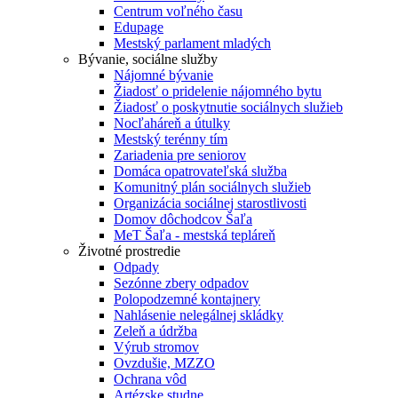
Centrum voľného času
Edupage
Mestský parlament mladých
Bývanie, sociálne služby
Nájomné bývanie
Žiadosť o pridelenie nájomného bytu
Žiadosť o poskytnutie sociálnych služieb
Nocľaháreň a útulky
Mestský terénny tím
Zariadenia pre seniorov
Domáca opatrovateľská služba
Komunitný plán sociálnych služieb
Organizácia sociálnej starostlivosti
Domov dôchodcov Šaľa
MeT Šaľa - mestská tepláreň
Životné prostredie
Odpady
Sezónne zbery odpadov
Polopodzemné kontajnery
Nahlásenie nelegálnej skládky
Zeleň a údržba
Výrub stromov
Ovzdušie, MZZO
Ochrana vôd
Artézske studne