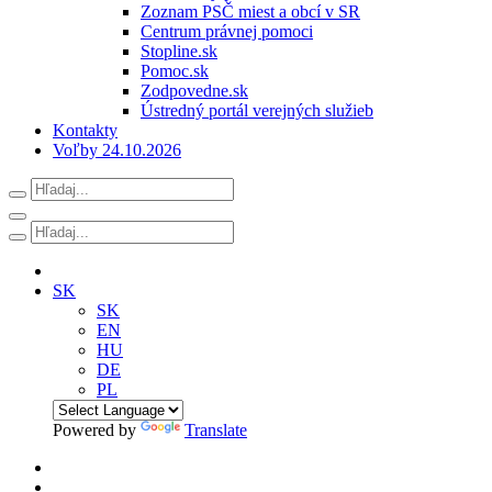
Zoznam PSČ miest a obcí v SR
Centrum právnej pomoci
Stopline.sk
Pomoc.sk
Zodpovedne.sk
Ústredný portál verejných služieb
Kontakty
Voľby 24.10.2026
SK
SK
EN
HU
DE
PL
Powered by
Translate