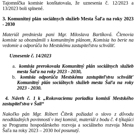
Tajomníčka komisie konštatovala, že uznesenia č. 12/2023 a
13/2023 boli splnené.
3. Komunitný plán sociálnych služieb Mesta Šaľa na roky 2023
- 2030
Materiál predniesla pani Mgr. Miloslava Bartíková. Členovia
komisie sa oboznámili s komunitným plánom, Komisia ho berie na
vedomie a odporúča ho Mestskému zastupiteľstvu schváliť.
Uznesenie č. 14/2023
komisia prerokovala Komunitný plán sociálnych služieb
mesta Šaľa na roky 2023 - 2030,
komisia odporúča Mestskému zastupiteľstvu schváliť
Komunitný plán sociálnych služieb mesta Šaľa na roky
2023 - 2030
.
4. Návrh č. 1 k „Rokovaciemu poriadku komisií Mestského
zastupiteľstva v Šali“
Nakoľko pán Mgr. Róbert Čibrik požiadal o slovo z dôvodu
neodkladných povinností v inej komisii, materiál z bodu č. 4 týkajúci
sa
Programu hospodárskeho rozvoja a sociálneho rozvoja Mesta
Šaľa na roky 2023 – 2030
bol posunutý.