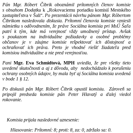
Pán Mgr. Róbert Čibrik oboznámil prítomných členov komisie
s obsahom Dodatku
k „Rokovaciemu poriadku komisií Mestského
zastupiteľstva v Šali“.
Po prezentácii návrhu pánom Mgr. Róbertom
Čibrikom nasledovala diskusia. Prítomní členovia komisie vzniesli
námietku s odôvodnením, že práve Sociálna komisia pri MsÚ Šaľa
patrí k tým, kde má verejnosť vždy umožnený prístup. Avšak
s poukazom na individuálne požiadavky a osobné problémy
občanov je v záujme komisie rešpektovať ich dôstojnosť a
ochraňovať ich práva. Preto je vhodné riešiť žiadateľa pred
komisiou individuálne a nie pred verejnosťou.
Pani
Mgr. Eva Schmidtová, MPH
uviedla, že pre všetky tieto
uvedené skutočnosti a aj z dôvodu, aby nedochádzalo k porušeniu
ochrany osobných údajov, by mala byť aj Sociálna komisia uvedená
v bode 1 § 12.
Po diskusii pán Mgr. Róbert Čibrik opustil komisiu. Zároveň sa
pripojil predseda komisie pán Peter Hlavatý a ďalej viedol
rokovanie.
Komisia prijala nasledovné uznesenie:
Hlasovanie: Prítomní: 8; proti: 8, za: 0, zdržalo sa: 0.