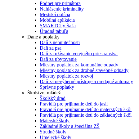
Podnet pre primátora
Nahlásenie kriminality
Mestská polícia
Mobilná aplikácia
SMARTCity Šaľa
Úradná tabuľa
Dane a poplatky
Daň z nehnuteľnosti
Daň za psa
Daň za užívanie verejného priestranstva
Daň za ubytovanie
Miestny poplatok za komunálne odpady
Miestny poplatok za drobné stavebné odpady
Miestny poplatok za rozvoj
Daň za nevýherné prístroje a predajné automaty
Správne poplatky
Školstvo, mládež
Školský úrad
Pravidlá pre prijímanie detí do jaslí
Pravidlá pre prijímanie detí do materských škôl
Pravidlá pre prijímanie detí do základných škôl
Materské školy
Základné školy a špeciálna ZŠ
Stredné školy
Umelecké školy