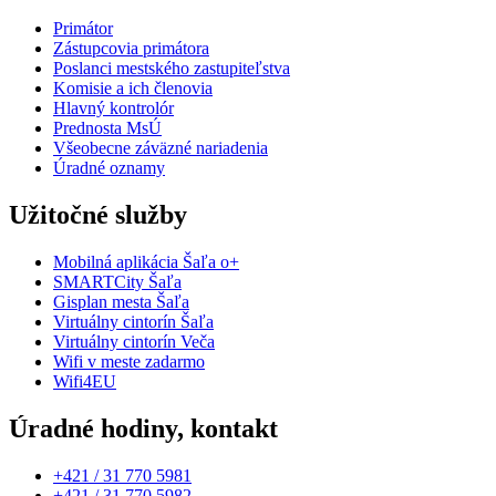
Primátor
Zástupcovia primátora
Poslanci mestského zastupiteľstva
Komisie a ich členovia
Hlavný kontrolór
Prednosta MsÚ
Všeobecne záväzné nariadenia
Úradné oznamy
Užitočné služby
Mobilná aplikácia Šaľa o+
SMARTCity Šaľa
Gisplan mesta Šaľa
Virtuálny cintorín Šaľa
Virtuálny cintorín Veča
Wifi v meste zadarmo
Wifi4EU
Úradné hodiny, kontakt
+421 / 31 770 5981
+421 / 31 770 5982