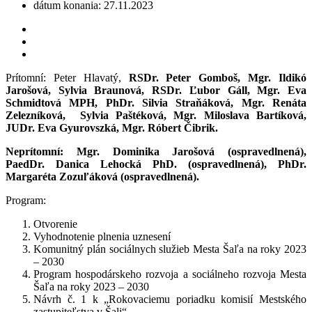
dátum konania: 27.11.2023
Prítomní: Peter Hlavatý,
RSDr. Peter Gomboš, Mgr. Ildikó
Jarošová, Sylvia Braunová, RSDr. Ľubor Gáll, Mgr. Eva
Schmidtová MPH, PhDr. Silvia Straňáková, Mgr. Renáta
Zelezníková, Sylvia Paštéková, Mgr. Miloslava Bartíková,
JUDr. Eva Gyurovszká, Mgr. Róbert Čibrik.
Neprítomní: Mgr. Dominika Jarošová (ospravedlnená),
PaedDr. Danica Lehocká PhD. (ospravedlnená), PhDr.
Margaréta Zozuľáková (ospravedlnená).
Program:
Otvorenie
Vyhodnotenie plnenia uznesení
Komunitný plán sociálnych služieb Mesta Šaľa na roky 2023
– 2030
Program hospodárskeho rozvoja a sociálneho rozvoja Mesta
Šaľa na roky 2023 – 2030
Návrh č. 1 k „Rokovaciemu poriadku komisií Mestského
zastupiteľstva v Šali“