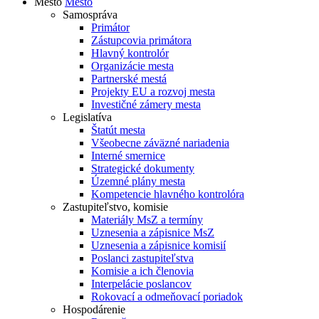
Mesto
Mesto
Samospráva
Primátor
Zástupcovia primátora
Hlavný kontrolór
Organizácie mesta
Partnerské mestá
Projekty EU a rozvoj mesta
Investičné zámery mesta
Legislatíva
Štatút mesta
Všeobecne záväzné nariadenia
Interné smernice
Strategické dokumenty
Územné plány mesta
Kompetencie hlavného kontrolóra
Zastupiteľstvo, komisie
Materiály MsZ a termíny
Uznesenia a zápisnice MsZ
Uznesenia a zápisnice komisií
Poslanci zastupiteľstva
Komisie a ich členovia
Interpelácie poslancov
Rokovací a odmeňovací poriadok
Hospodárenie