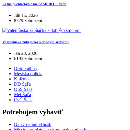
Letné premietanie na "AMFÍKU" 2026
Jún 15, 2026
8729 zobrazení
Valentínska zabíjačka s dobrým srdcom!
Jan 23, 2026
6195 zobrazení
Dom kultúry
Mestská polícia
Knižnica
DD Šaľa
OSS Šaľa
Met Šaľa
CvČ Šaľa
Potrebujem vybaviť
Daň z nehnuteľnosti
Miestny poplatok za komunálne odpady