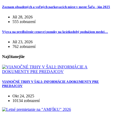
Zoznam obsadených a voľných parkovacích miest v meste Šaľa - jún 2025
Júl 28, 2026
555 zobrazení
Výzva na predloženie cenovej ponuky na krátkodobý podnájom medzi…
Júl 23, 2026
762 zobrazení
Najčítanejšie
VIANOČNÉ TRHY V ŠALI: INFORMÁCIE A DOKUMENTY PRE
PREDAJCOV
Okt 24, 2025
10134 zobrazení