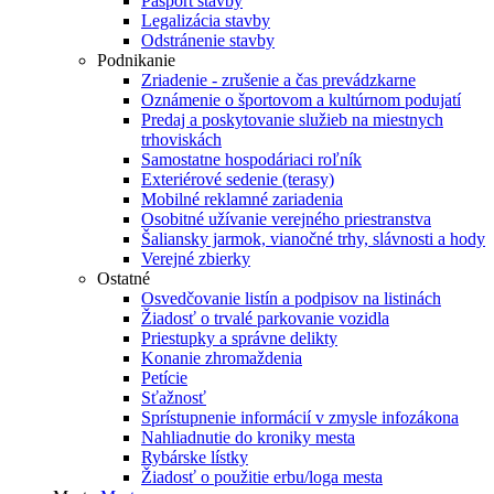
Pasport stavby
Legalizácia stavby
Odstránenie stavby
Podnikanie
Zriadenie - zrušenie a čas prevádzkarne
Oznámenie o športovom a kultúrnom podujatí
Predaj a poskytovanie služieb na miestnych
trhoviskách
Samostatne hospodáriaci roľník
Exteriérové sedenie (terasy)
Mobilné reklamné zariadenia
Osobitné užívanie verejného priestranstva
Šaliansky jarmok, vianočné trhy, slávnosti a hody
Verejné zbierky
Ostatné
Osvedčovanie listín a podpisov na listinách
Žiadosť o trvalé parkovanie vozidla
Priestupky a správne delikty
Konanie zhromaždenia
Petície
Sťažnosť
Sprístupnenie informácií v zmysle infozákona
Nahliadnutie do kroniky mesta
Rybárske lístky
Žiadosť o použitie erbu/loga mesta