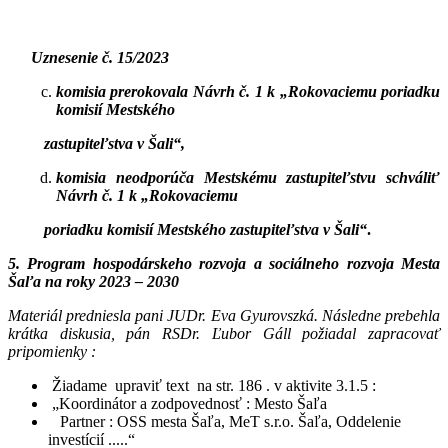
Uznesenie č. 15/2023
komisia prerokovala
Návrh č. 1 k „Rokovaciemu poriadku
komisií Mestského
zastupiteľstva v Šali“,
komisia neodporúča Mestskému zastupiteľstvu schváliť
Návrh č. 1 k „Rokovaciemu
poriadku komisií Mestského zastupiteľstva v Šali“
.
5. Program hospodárskeho rozvoja a sociálneho rozvoja Mesta
Šaľa na roky 2023 – 2030
Materiál predniesla pani JUDr. Eva Gyurovszká. Následne prebehla
krátka diskusia, pán RSDr. Ľubor Gáll požiadal zapracovať
pripomienky :
Žiadame upraviť text na str. 186 . v aktivite 3.1.5 :
„Koordinátor a zodpovednosť : Mesto Šaľa
Partner : OSS mesta Šaľa, MeT s.r.o. Šaľa, Oddelenie
investícií .....“