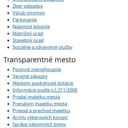
Zber odpadov
Výrub stromov
Parkovanie
Nájomné bývanie
Matričný úrad
Stavebný úrad
Sociálne a zdravotné služby
Transparentné mesto
Povinné zverejňovanie
Verejné zákazky
Mestom poskytnuté dotácie
Informácie podľa z.č.211/2000
Predaj majetku mesta
Prenájom majetku mesta
Prevod a prechod majetku
Archív výberových konaní
Správa nájomných bytov