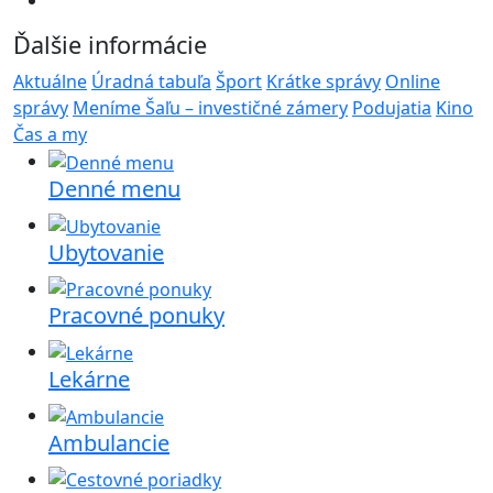
Ďalšie informácie
Aktuálne
Úradná tabuľa
Šport
Krátke správy
Online
správy
Meníme Šaľu – investičné zámery
Podujatia
Kino
Čas a my
Denné menu
Ubytovanie
Pracovné ponuky
Lekárne
Ambulancie