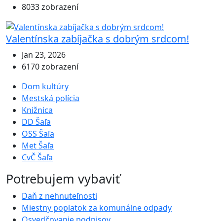
8033 zobrazení
Valentínska zabíjačka s dobrým srdcom!
Jan 23, 2026
6170 zobrazení
Dom kultúry
Mestská polícia
Knižnica
DD Šaľa
OSS Šaľa
Met Šaľa
CvČ Šaľa
Potrebujem vybaviť
Daň z nehnuteľnosti
Miestny poplatok za komunálne odpady
Osvedčovanie podpisov