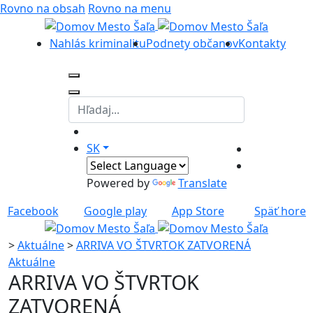
Rovno na obsah
Rovno na menu
Nahlás kriminalitu
Podnety občanov
Kontakty
SK
Powered by
Translate
Facebook
Google play
App Store
Späť hore
>
Aktuálne
>
ARRIVA VO ŠTVRTOK ZATVORENÁ
Aktuálne
ARRIVA VO ŠTVRTOK
ZATVORENÁ