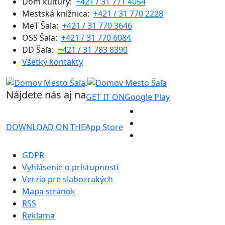
Dom kultúry:
+421 / 31 771 4054
Mestská knižnica:
+421 / 31 770 2228
MeT Šaľa:
+421 / 31 770 3646
OSS Šaľa:
+421 / 31 770 6084
DD Šaľa:
+421 / 31 783 8390
Všetky kontakty
Nájdete nás aj na
GET IT ON
Google Play
DOWNLOAD ON THE
App Store
GDPR
Vyhlásenie o prístupnosti
Verzia pre slabozrakých
Mapa stránok
RSS
Reklama