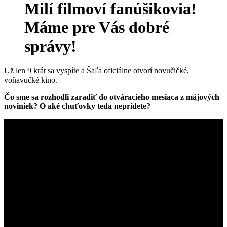
Milí filmoví fanúšikovia!
Máme pre Vás dobré
správy!
Už len 9 krát sa vyspíte a Šaľa oficiálne otvorí novučičké,
voňavučké kino.
Čo sme sa rozhodli zaradiť do otváracieho mesiaca z májových
noviniek? O aké chuťovky teda neprídete?