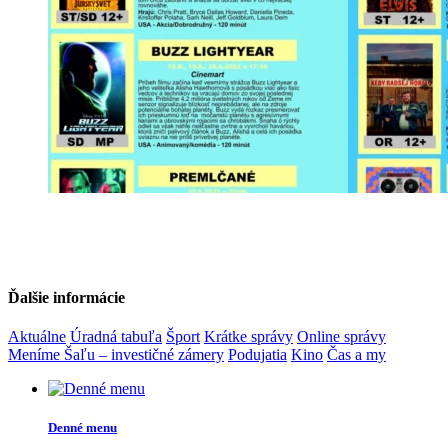
Ďalšie informácie
Aktuálne
Úradná tabuľa
Šport
Krátke správy
Online správy
Meníme Šaľu – investičné zámery
Podujatia
Kino
Čas a my
Denné menu