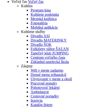
Voľný čas
Voľný čas
Kultúra
Program kina
Kultúrne podujatia
Mestská knižnica
Fotogaléria
Mobilná aplikácia
Kultúrne služby
Divadlo ASI
Divadlo MATERINKY
Divadlo ŠOK
Folklórny súbor ŠAĽAN
Tanečný klub JUMPING
Centrum voľného času
Základná umelecká škola
Záujmy
Wifi v meste zadarmo
Denné menu reštaurácií
Ubytovanie v meste a okolí
Pracovné ponuky
Pohotovosť lekární
Ambulancie
Cestovné poriadky
Inzercia
Katalóg firiem