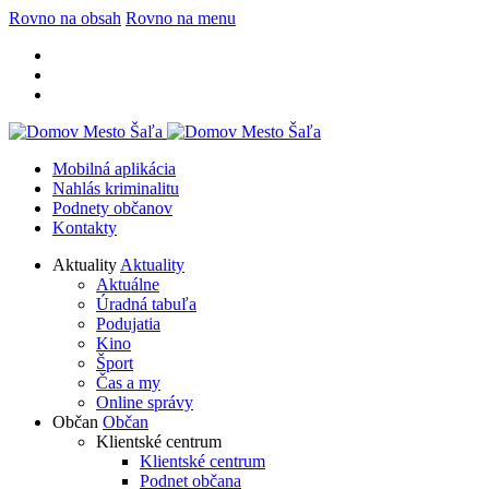
Rovno na obsah
Rovno na menu
Mobilná aplikácia
Nahlás kriminalitu
Podnety občanov
Kontakty
Aktuality
Aktuality
Aktuálne
Úradná tabuľa
Podujatia
Kino
Šport
Čas a my
Online správy
Občan
Občan
Klientské centrum
Klientské centrum
Podnet občana