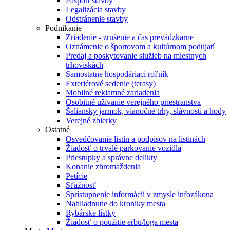
Pasport stavby
Legalizácia stavby
Odstránenie stavby
Podnikanie
Zriadenie - zrušenie a čas prevádzkarne
Oznámenie o športovom a kultúrnom podujatí
Predaj a poskytovanie služieb na miestnych
trhoviskách
Samostatne hospodáriaci roľník
Exteriérové sedenie (terasy)
Mobilné reklamné zariadenia
Osobitné užívanie verejného priestranstva
Šaliansky jarmok, vianočné trhy, slávnosti a hody
Verejné zbierky
Ostatné
Osvedčovanie listín a podpisov na listinách
Žiadosť o trvalé parkovanie vozidla
Priestupky a správne delikty
Konanie zhromaždenia
Petície
Sťažnosť
Sprístupnenie informácií v zmysle infozákona
Nahliadnutie do kroniky mesta
Rybárske lístky
Žiadosť o použitie erbu/loga mesta