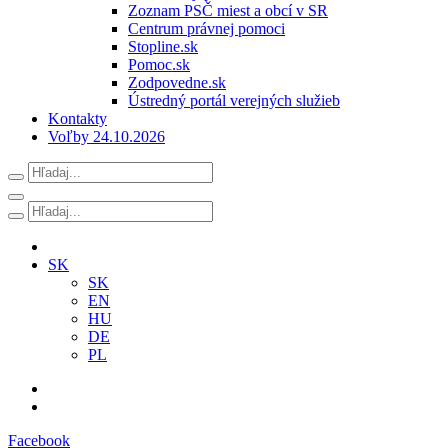
Zoznam PSČ miest a obcí v SR
Centrum právnej pomoci
Stopline.sk
Pomoc.sk
Zodpovedne.sk
Ústredný portál verejných služieb
Kontakty
Voľby 24.10.2026
SK
SK
EN
HU
DE
PL
Facebook