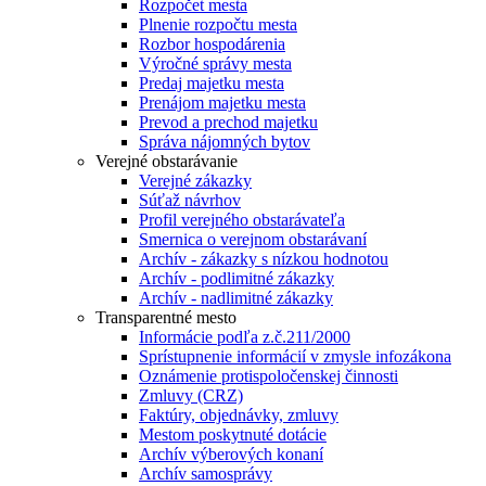
Rozpočet mesta
Plnenie rozpočtu mesta
Rozbor hospodárenia
Výročné správy mesta
Predaj majetku mesta
Prenájom majetku mesta
Prevod a prechod majetku
Správa nájomných bytov
Verejné obstarávanie
Verejné zákazky
Súťaž návrhov
Profil verejného obstarávateľa
Smernica o verejnom obstarávaní
Archív - zákazky s nízkou hodnotou
Archív - podlimitné zákazky
Archív - nadlimitné zákazky
Transparentné mesto
Informácie podľa z.č.211/2000
Sprístupnenie informácií v zmysle infozákona
Oznámenie protispoločenskej činnosti
Zmluvy (CRZ)
Faktúry, objednávky, zmluvy
Mestom poskytnuté dotácie
Archív výberových konaní
Archív samosprávy