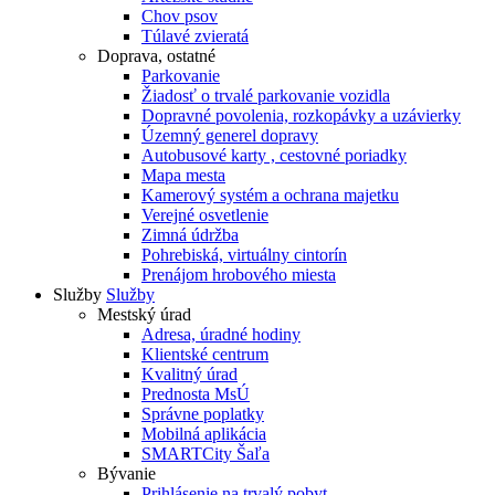
Chov psov
Túlavé zvieratá
Doprava, ostatné
Parkovanie
Žiadosť o trvalé parkovanie vozidla
Dopravné povolenia, rozkopávky a uzávierky
Územný generel dopravy
Autobusové karty , cestovné poriadky
Mapa mesta
Kamerový systém a ochrana majetku
Verejné osvetlenie
Zimná údržba
Pohrebiská, virtuálny cintorín
Prenájom hrobového miesta
Služby
Služby
Mestský úrad
Adresa, úradné hodiny
Klientské centrum
Kvalitný úrad
Prednosta MsÚ
Správne poplatky
Mobilná aplikácia
SMARTCity Šaľa
Bývanie
Prihlásenie na trvalý pobyt