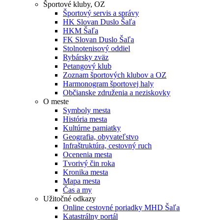
Športové kluby, OZ
Športový servis a správy
HK Slovan Duslo Šaľa
HKM Šaľa
FK Slovan Duslo Šaľa
Stolnotenisový oddiel
Rybársky zväz
Petangový klub
Zoznam športových klubov a OZ
Harmonogram športovej haly
Občianske združenia a neziskovky
O meste
Symboly mesta
História mesta
Kultúrne pamiatky
Geografia, obyvateľstvo
Infraštruktúra, cestovný ruch
Ocenenia mesta
Tvorivý čin roka
Kronika mesta
Mapa mesta
Čas a my
Užitočné odkazy
Online cestovné poriadky MHD Šaľa
Katastrálny portál