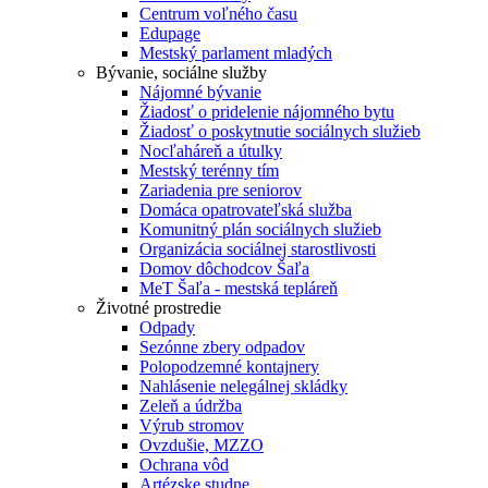
Centrum voľného času
Edupage
Mestský parlament mladých
Bývanie, sociálne služby
Nájomné bývanie
Žiadosť o pridelenie nájomného bytu
Žiadosť o poskytnutie sociálnych služieb
Nocľaháreň a útulky
Mestský terénny tím
Zariadenia pre seniorov
Domáca opatrovateľská služba
Komunitný plán sociálnych služieb
Organizácia sociálnej starostlivosti
Domov dôchodcov Šaľa
MeT Šaľa - mestská tepláreň
Životné prostredie
Odpady
Sezónne zbery odpadov
Polopodzemné kontajnery
Nahlásenie nelegálnej skládky
Zeleň a údržba
Výrub stromov
Ovzdušie, MZZO
Ochrana vôd
Artézske studne