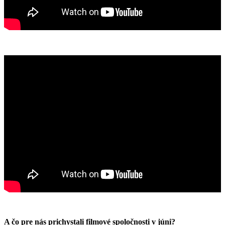
A čo pre nás prichystali filmové spoločnosti v júni?