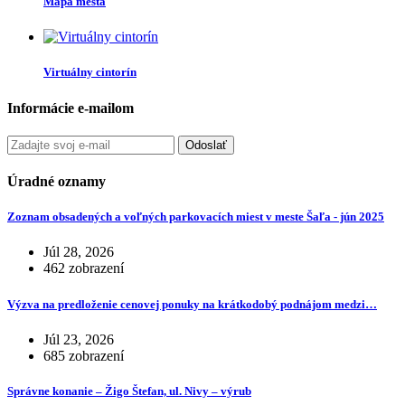
Mapa mesta
Virtuálny cintorín
Informácie e-mailom
Odoslať
Úradné oznamy
Zoznam obsadených a voľných parkovacích miest v meste Šaľa - jún 2025
Júl 28, 2026
462 zobrazení
Výzva na predloženie cenovej ponuky na krátkodobý podnájom medzi…
Júl 23, 2026
685 zobrazení
Správne konanie – Žigo Štefan, ul. Nivy – výrub