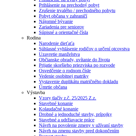
Prihlásenie na prechodný pobyt
Zrušenie trvalého / prechodného pobytu
Pobyt občana v zahraničí
Nájomné bývanie
Zariadenia pre seniorov
Súpisné a orientačné čísla
Rodina
Narodenie dieťaťa
Súhlasné vyhlásenie rodičov o určení otcovstva
Uzavretie manželstva
Občianske obrady, uvítanie do života
Prijatie skoršieho priezviska po rozvode
Osvedčenie o rodnom čísle
Vedenie osobitnej matriky
Vystavenie duplikátu matričného dokladu
Úmrtie občana
Výstavba
Vzory tlačív z.č. 25/2025 Z.z.
Stavebné konanie
Kolaudačné konanie
Drobné a jednoduché stavby, prípojky
Stavebné a udržiavacie práce
Návrh na povolenie zmeny v užívaní stavby
Návrh na zmenu stavby pred dokončením