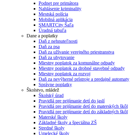
Podnet pre primátora
Nahlásenie kriminality
Mestská polícia
Mobilná aplikácia
SMARTCity Šaľa
Úradná tabuľa
Dane a poplatky
Daň z nehnuteľnosti
Daň za psa
Daň za užívanie verejného priestranstva
Daň za ubytovanie
Miestny poplatok za komunálne odpady
Miestny poplatok za drobné stavebné odpady
Miestny poplatok za rozvoj
Daň za nevýherné prístroje a predajné automaty
Správne poplatky
Školstvo, mládež
Školský úrad
Pravidlá pre prijímanie detí do jaslí
Pravidlá pre prijímanie detí do materských škôl
Pravidlá pre prijímanie detí do základných škôl
Materské školy
Základné školy a špeciálna ZŠ
Stredné školy
Umelecké školy