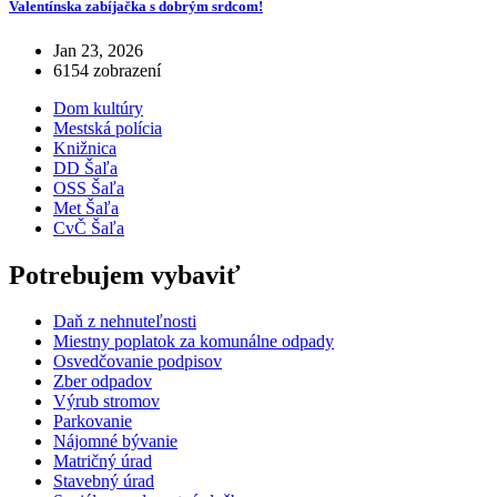
Valentínska zabíjačka s dobrým srdcom!
Jan 23, 2026
6154 zobrazení
Dom kultúry
Mestská polícia
Knižnica
DD Šaľa
OSS Šaľa
Met Šaľa
CvČ Šaľa
Potrebujem vybaviť
Daň z nehnuteľnosti
Miestny poplatok za komunálne odpady
Osvedčovanie podpisov
Zber odpadov
Výrub stromov
Parkovanie
Nájomné bývanie
Matričný úrad
Stavebný úrad