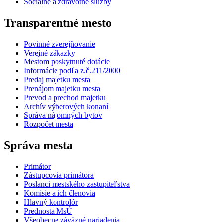
Sociálne a zdravotné služby
Transparentné mesto
Povinné zverejňovanie
Verejné zákazky
Mestom poskytnuté dotácie
Informácie podľa z.č.211/2000
Predaj majetku mesta
Prenájom majetku mesta
Prevod a prechod majetku
Archív výberových konaní
Správa nájomných bytov
Rozpočet mesta
Správa mesta
Primátor
Zástupcovia primátora
Poslanci mestského zastupiteľstva
Komisie a ich členovia
Hlavný kontrolór
Prednosta MsÚ
Všeobecne záväzné nariadenia