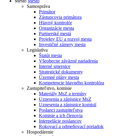
Mesto
Mesto
Samospráva
Primátor
Zástupcovia primátora
Hlavný kontrolór
Organizácie mesta
Partnerské mestá
Projekty EU a rozvoj mesta
Investičné zámery mesta
Legislatíva
Štatút mesta
Všeobecne záväzné nariadenia
Interné smernice
Strategické dokumenty
Územné plány mesta
Kompetencie hlavného kontrolóra
Zastupiteľstvo, komisie
Materiály MsZ a termíny
Uznesenia a zápisnice MsZ
Uznesenia a zápisnice komisií
Poslanci zastupiteľstva
Komisie a ich členovia
Interpelácie poslancov
Rokovací a odmeňovací poriadok
Hospodárenie