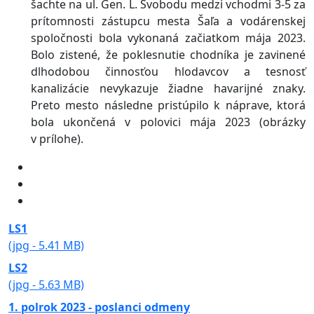
šachte na ul. Gen. L. Svobodu medzi vchodmi 3-5 za
prítomnosti zástupcu mesta Šaľa a vodárenskej
spoločnosti bola vykonaná začiatkom mája 2023.
Bolo zistené, že poklesnutie chodníka je zavinené
dlhodobou činnosťou hlodavcov a tesnosť
kanalizácie nevykazuje žiadne havarijné znaky.
Preto mesto následne pristúpilo k náprave, ktorá
bola ukončená v polovici mája 2023 (obrázky
v prílohe).
LS1
(jpg - 5.41 MB)
LS2
(jpg - 5.63 MB)
1. polrok 2023 - poslanci odmeny