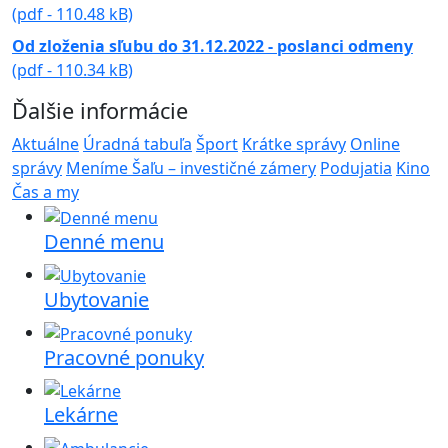
(pdf - 110.48 kB)
Od zloženia sľubu do 31.12.2022 - poslanci odmeny
(pdf - 110.34 kB)
Ďalšie informácie
Aktuálne
Úradná tabuľa
Šport
Krátke správy
Online
správy
Meníme Šaľu – investičné zámery
Podujatia
Kino
Čas a my
Denné menu
Ubytovanie
Pracovné ponuky
Lekárne