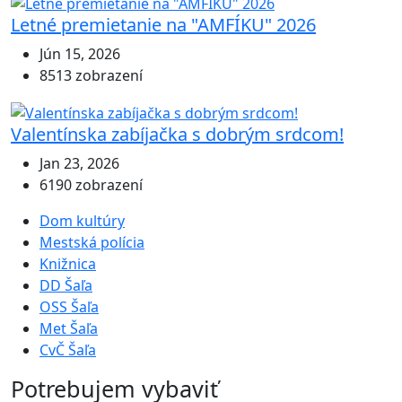
Letné premietanie na "AMFÍKU" 2026
Jún 15, 2026
8513 zobrazení
Valentínska zabíjačka s dobrým srdcom!
Jan 23, 2026
6190 zobrazení
Dom kultúry
Mestská polícia
Knižnica
DD Šaľa
OSS Šaľa
Met Šaľa
CvČ Šaľa
Potrebujem vybaviť