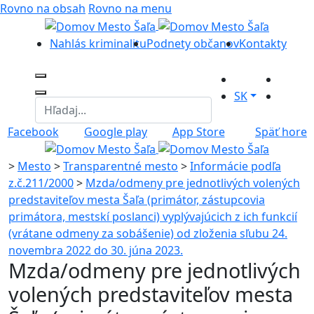
Rovno na obsah
Rovno na menu
Nahlás kriminalitu
Podnety občanov
Kontakty
SK
Facebook
Google play
App Store
Späť hore
>
Mesto
>
Transparentné mesto
>
Informácie podľa
z.č.211/2000
>
Mzda/odmeny pre jednotlivých volených
predstaviteľov mesta Šaľa (primátor, zástupcovia
primátora, mestskí poslanci) vyplývajúcich z ich funkcií
(vrátane odmeny za sobášenie) od zloženia sľubu 24.
novembra 2022 do 30. júna 2023.
Mzda/odmeny pre jednotlivých
volených predstaviteľov mesta