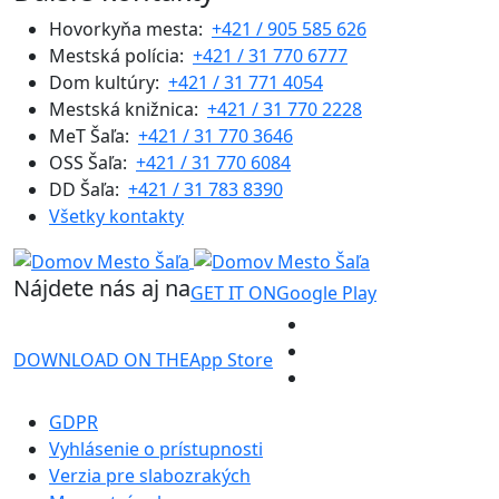
Hovorkyňa mesta:
+421 / 905 585 626
Mestská polícia:
+421 / 31 770 6777
Dom kultúry:
+421 / 31 771 4054
Mestská knižnica:
+421 / 31 770 2228
MeT Šaľa:
+421 / 31 770 3646
OSS Šaľa:
+421 / 31 770 6084
DD Šaľa:
+421 / 31 783 8390
Všetky kontakty
Nájdete nás aj na
GET IT ON
Google Play
DOWNLOAD ON THE
App Store
GDPR
Vyhlásenie o prístupnosti
Verzia pre slabozrakých