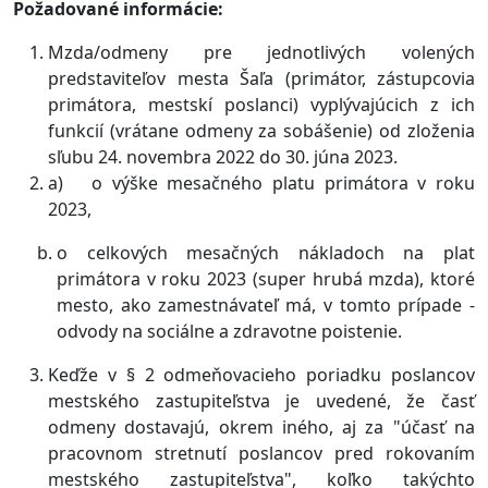
Požadované informácie:
Mzda/odmeny pre jednotlivých volených
predstaviteľov mesta Šaľa (primátor, zástupcovia
primátora, mestskí poslanci) vyplývajúcich z ich
funkcií (vrátane odmeny za sobášenie) od zloženia
sľubu 24. novembra 2022 do 30. júna 2023.
a) o výške mesačného platu primátora v roku
2023,
o celkových mesačných nákladoch na plat
primátora v roku 2023 (super hrubá mzda), ktoré
mesto, ako zamestnávateľ má, v tomto prípade -
odvody na sociálne a zdravotne poistenie.
Keďže v § 2 odmeňovacieho poriadku poslancov
mestského zastupiteľstva je uvedené, že časť
odmeny dostavajú, okrem iného, aj za "účasť na
pracovnom stretnutí poslancov pred rokovaním
mestského zastupiteľstva", koľko takýchto