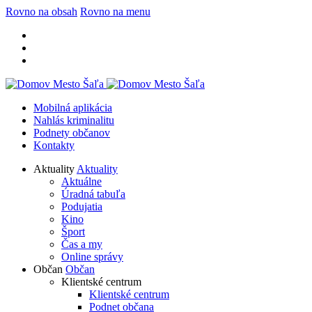
Rovno na obsah
Rovno na menu
Mobilná aplikácia
Nahlás kriminalitu
Podnety občanov
Kontakty
Aktuality
Aktuality
Aktuálne
Úradná tabuľa
Podujatia
Kino
Šport
Čas a my
Online správy
Občan
Občan
Klientské centrum
Klientské centrum
Podnet občana