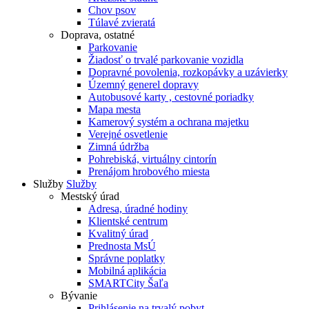
Chov psov
Túlavé zvieratá
Doprava, ostatné
Parkovanie
Žiadosť o trvalé parkovanie vozidla
Dopravné povolenia, rozkopávky a uzávierky
Územný generel dopravy
Autobusové karty , cestovné poriadky
Mapa mesta
Kamerový systém a ochrana majetku
Verejné osvetlenie
Zimná údržba
Pohrebiská, virtuálny cintorín
Prenájom hrobového miesta
Služby
Služby
Mestský úrad
Adresa, úradné hodiny
Klientské centrum
Kvalitný úrad
Prednosta MsÚ
Správne poplatky
Mobilná aplikácia
SMARTCity Šaľa
Bývanie
Prihlásenie na trvalý pobyt