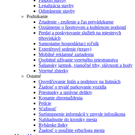
Pasport stavby
Legalizácia stavby
Odstránenie stavby
Podnikanie
Zriadenie - zrušenie a čas prevádzkarne
Oznámenie o športovom a kultúrnom podujatí
Predaj a poskytovanie služieb na miestnych
trhoviskách
Samostatne hospodáriaci roľník
Exteriérové sedenie (terasy)
Mobilné reklamné zariadenia
Osobitné užívanie verejného priestranstva
Šaliansky jarmok, vianočné trhy, slávnosti a hody
Verejné zbierky
Ostatné
Osvedčovanie listín a podpisov na listinách
Žiadosť o trvalé parkovanie vozidla
Priestupky a správne delikty
Konanie zhromaždenia
Petície
Sťažnosť
Sprístupnenie informácií v zmysle infozákona
Nahliadnutie do kroniky mesta
Rybárske lístky
Žiadosť o použitie erbu/loga mesta