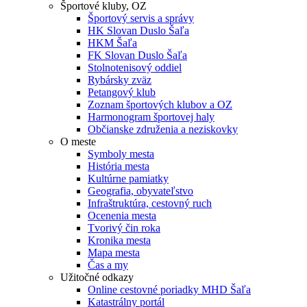
Športové kluby, OZ
Športový servis a správy
HK Slovan Duslo Šaľa
HKM Šaľa
FK Slovan Duslo Šaľa
Stolnotenisový oddiel
Rybársky zväz
Petangový klub
Zoznam športových klubov a OZ
Harmonogram športovej haly
Občianske združenia a neziskovky
O meste
Symboly mesta
História mesta
Kultúrne pamiatky
Geografia, obyvateľstvo
Infraštruktúra, cestovný ruch
Ocenenia mesta
Tvorivý čin roka
Kronika mesta
Mapa mesta
Čas a my
Užitočné odkazy
Online cestovné poriadky MHD Šaľa
Katastrálny portál