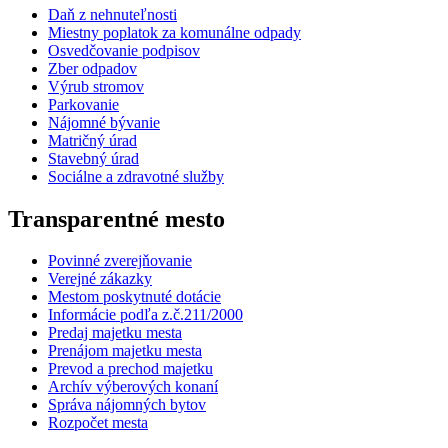
Daň z nehnuteľnosti
Miestny poplatok za komunálne odpady
Osvedčovanie podpisov
Zber odpadov
Výrub stromov
Parkovanie
Nájomné bývanie
Matričný úrad
Stavebný úrad
Sociálne a zdravotné služby
Transparentné mesto
Povinné zverejňovanie
Verejné zákazky
Mestom poskytnuté dotácie
Informácie podľa z.č.211/2000
Predaj majetku mesta
Prenájom majetku mesta
Prevod a prechod majetku
Archív výberových konaní
Správa nájomných bytov
Rozpočet mesta