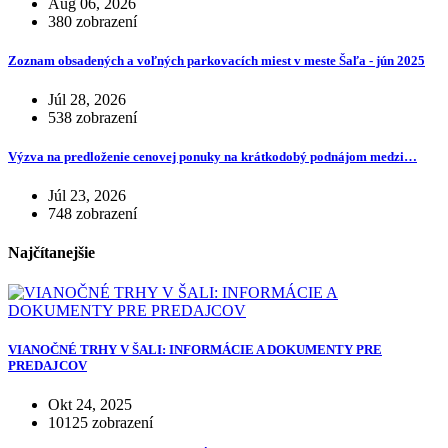
Aug 06, 2026
380 zobrazení
Zoznam obsadených a voľných parkovacích miest v meste Šaľa - jún 2025
Júl 28, 2026
538 zobrazení
Výzva na predloženie cenovej ponuky na krátkodobý podnájom medzi…
Júl 23, 2026
748 zobrazení
Najčítanejšie
VIANOČNÉ TRHY V ŠALI: INFORMÁCIE A DOKUMENTY PRE
PREDAJCOV
Okt 24, 2025
10125 zobrazení