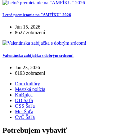
Letné premietanie na "AMFÍKU" 2026
Jún 15, 2026
8627 zobrazení
Valentínska zabíjačka s dobrým srdcom!
Jan 23, 2026
6193 zobrazení
Dom kultúry
Mestská polícia
Knižnica
DD Šaľa
OSS Šaľa
Met Šaľa
CvČ Šaľa
Potrebujem vybaviť