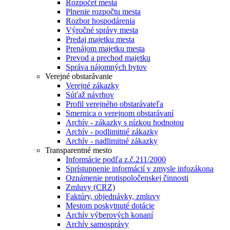
Rozpočet mesta
Plnenie rozpočtu mesta
Rozbor hospodárenia
Výročné správy mesta
Predaj majetku mesta
Prenájom majetku mesta
Prevod a prechod majetku
Správa nájomných bytov
Verejné obstarávanie
Verejné zákazky
Súťaž návrhov
Profil verejného obstarávateľa
Smernica o verejnom obstarávaní
Archív - zákazky s nízkou hodnotou
Archív - podlimitné zákazky
Archív - nadlimitné zákazky
Transparentné mesto
Informácie podľa z.č.211/2000
Sprístupnenie informácií v zmysle infozákona
Oznámenie protispoločenskej činnosti
Zmluvy (CRZ)
Faktúry, objednávky, zmluvy
Mestom poskytnuté dotácie
Archív výberových konaní
Archív samosprávy