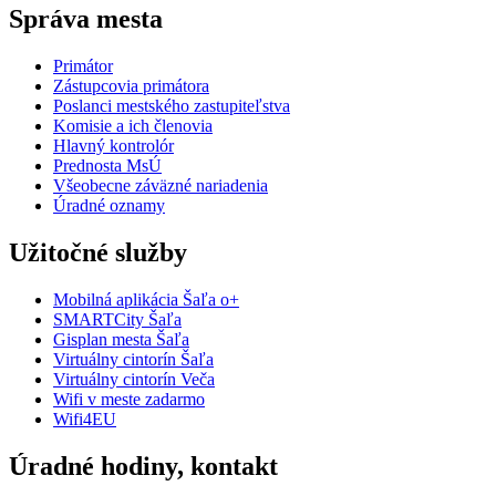
Správa mesta
Primátor
Zástupcovia primátora
Poslanci mestského zastupiteľstva
Komisie a ich členovia
Hlavný kontrolór
Prednosta MsÚ
Všeobecne záväzné nariadenia
Úradné oznamy
Užitočné služby
Mobilná aplikácia Šaľa o+
SMARTCity Šaľa
Gisplan mesta Šaľa
Virtuálny cintorín Šaľa
Virtuálny cintorín Veča
Wifi v meste zadarmo
Wifi4EU
Úradné hodiny, kontakt