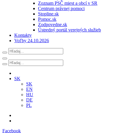
Zoznam PSČ miest a obcí v SR
Centrum právnej pomoci
Stopline.sk
Pomoc.sk
Zodpovedne.sk
Ústredný portál verejných služieb
Kontakty
Voľby 24.10.2026
SK
SK
EN
HU
DE
PL
Facebook