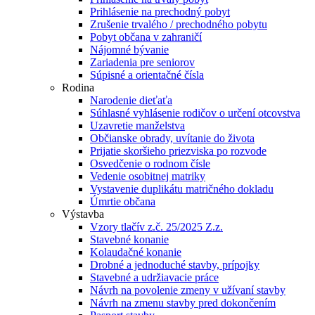
Prihlásenie na prechodný pobyt
Zrušenie trvalého / prechodného pobytu
Pobyt občana v zahraničí
Nájomné bývanie
Zariadenia pre seniorov
Súpisné a orientačné čísla
Rodina
Narodenie dieťaťa
Súhlasné vyhlásenie rodičov o určení otcovstva
Uzavretie manželstva
Občianske obrady, uvítanie do života
Prijatie skoršieho priezviska po rozvode
Osvedčenie o rodnom čísle
Vedenie osobitnej matriky
Vystavenie duplikátu matričného dokladu
Úmrtie občana
Výstavba
Vzory tlačív z.č. 25/2025 Z.z.
Stavebné konanie
Kolaudačné konanie
Drobné a jednoduché stavby, prípojky
Stavebné a udržiavacie práce
Návrh na povolenie zmeny v užívaní stavby
Návrh na zmenu stavby pred dokončením