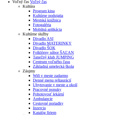
Voľný čas
Voľný čas
Kultúra
Program kina
Kultúrne podujatia
Mestská knižnica
Fotogaléria
Mobilná aplikácia
Kultúrne služby
Divadlo ASI
Divadlo MATERINKY
Divadlo ŠOK
Folklórny súbor ŠAĽAN
Tanečný klub JUMPING
Centrum voľného času
Základná umelecká škola
Záujmy
Wifi v meste zadarmo
Denné menu reštaurácií
Ubytovanie v meste a okolí
Pracovné ponuky
Pohotovosť lekární
Ambulancie
Cestovné poriadky
Inzercia
Katalóg firiem