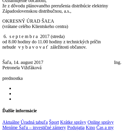
Oznamujeme občanom,
že z dôvodu plánovaného prerušenia distribúcie elektriny
Západoslovenskou distribučnou, a.s.,
OKRESNÝ ÚRAD ŠAĽA
(vrátane celého Klientskeho centra)
6. s e p t e m b r a 2017 (streda)
od 8.00 hodiny do 11.00 hodiny z technických príčin
nebude v y b a v o v a ť záležitosti občanov.
Šaľa, 14. august 2017 Ing.
Petronela Vižďáková
prednostka
Ďalšie informácie
Aktuálne
Úradná tabuľa
Šport
Krátke správy
Online správy
Meníme Šaľu – investičné zámery
Podujatia
Kino
Čas a my