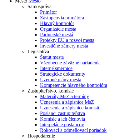
Mesto
Mesto
Samospráva
Primátor
Zástupcovia primátora
Hlavný kontrolór
Organizácie mesta
Partnerské mestá
Projekty EU a rozvoj mesta
Investičné zámery mesta
Legislatíva
Štatút mesta
Všeobecne záväzné nariadenia
Interné smernice
Strategické dokumenty
Územné plány mesta
Kompetencie hlavného kontrolóra
Zastupiteľstvo, komisie
Materiály MsZ a termíny
Uznesenia a zápisnice MsZ
Uznesenia a zápisnice komisií
Poslanci zastupiteľstva
Komisie a ich členovia
Interpelácie poslancov
Rokovací a odmeňovací poriadok
Hospodárenie