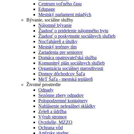
Centrum voľného času
Edupage
Mestský parlament mladých
Bývanie, sociálne služby
Nájomné bývanie
Žiadosť o pridelenie nájomného bytu
Žiadosť o poskytnutie sociálnych služieb
Nocľaháreň a útulky
Mestský terénny tím
Zariadenia pre seniorov
Domáca opatrovateľská služba
Komunitný plán sociálnych služieb
Organizácia sociálnej starostlivosti
Domov dôchodcov Šaľa
MeT Šaľa - mestská tepláreň
Životné prostredie
Odpady
Sezónne zbery odpadov
Polopodzemné kontajnery
Nahlásenie nelegálnej skládky
Zeleň a údržba
Výrub stromov
Ovzdušie, MZZO
Ochrana vôd
Artézske studne