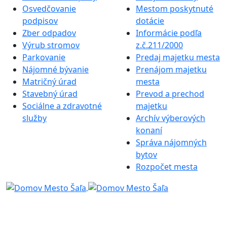
Osvedčovanie
Mestom poskytnuté
podpisov
dotácie
Zber odpadov
Informácie podľa
Výrub stromov
z.č.211/2000
Parkovanie
Predaj majetku mesta
Nájomné bývanie
Prenájom majetku
Matričný úrad
mesta
Stavebný úrad
Prevod a prechod
Sociálne a zdravotné
majetku
služby
Archív výberových
konaní
Správa nájomných
bytov
Rozpočet mesta