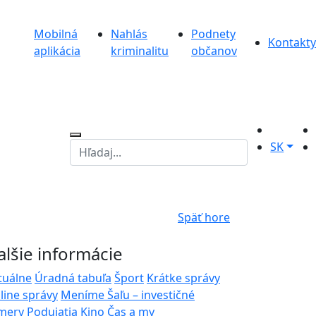
Mobilná
Nahlás
Podnety
Kontakty
aplikácia
kriminalitu
občanov
SK
Späť hore
alšie informácie
tuálne
Úradná tabuľa
Šport
Krátke správy
line správy
Meníme Šaľu – investičné
mery
Podujatia
Kino
Čas a my