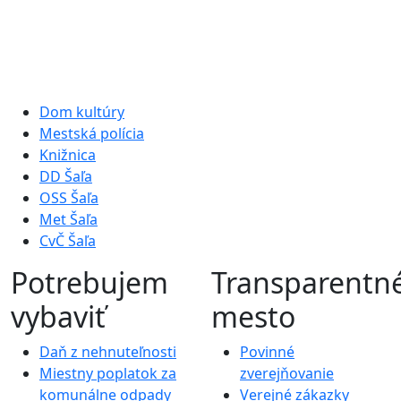
Dom kultúry
Mestská polícia
Knižnica
DD Šaľa
OSS Šaľa
Met Šaľa
CvČ Šaľa
Potrebujem
Transparentn
vybaviť
mesto
Daň z nehnuteľnosti
Povinné
Miestny poplatok za
zverejňovanie
komunálne odpady
Verejné zákazky