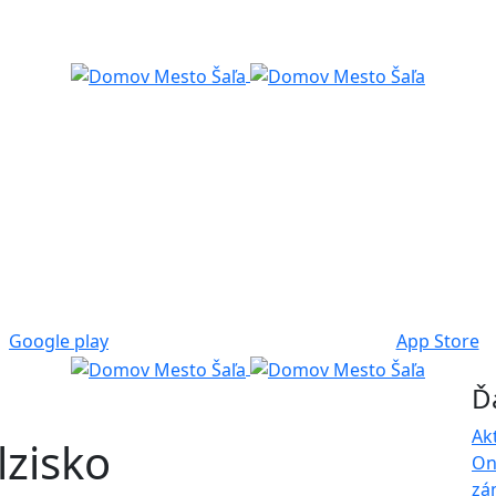
Google play
App Store
Ď
Ak
lzisko
On
zá