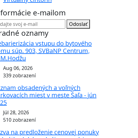
nformácie e-mailom
Odoslať
radné oznamy
barierizácia vstupu do bytového
mu súp. 903, SVBaNP Centrum,
.M.Hodžu
Aug 06, 2026
339 zobrazení
znam obsadených a voľných
rkovacích miest v meste Šaľa - jún
25
Júl 28, 2026
510 zobrazení
zva na predloženie cenovej ponuky