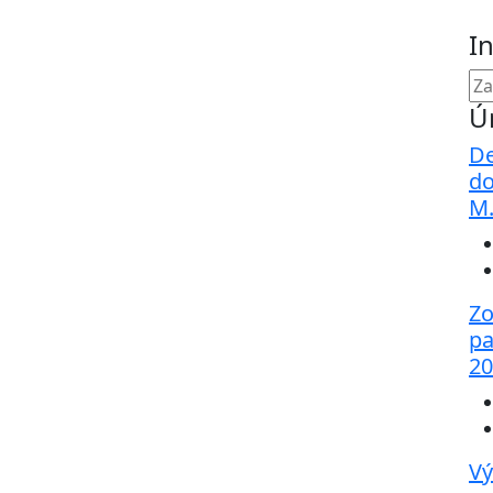
I
Ú
De
do
M
Zo
pa
20
Vý