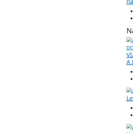
na
N
VI
A
Le