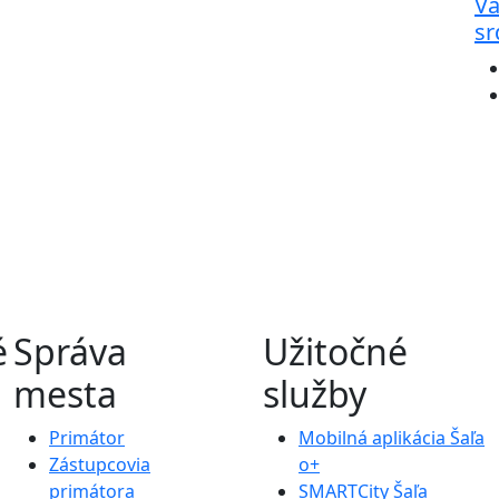
Va
sr
é
Správa
Užitočné
mesta
služby
Primátor
Mobilná aplikácia Šaľa
Zástupcovia
o+
primátora
SMARTCity Šaľa