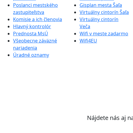
Poslanci mestského
Gisplan mesta Šaľa
zastupiteľstva
Virtuálny cintorín Šaľa
Komisie a ich členovia
Virtuálny cintorín
Hlavný kontrolór
Veča
Prednosta MsÚ
Wifi v meste zadarmo
Všeobecne záväzné
Wifi4EU
nariadenia
Úradné oznamy
Nájdete nás aj n