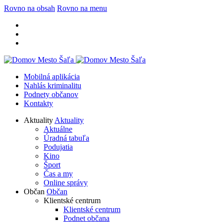
Rovno na obsah
Rovno na menu
Mobilná aplikácia
Nahlás kriminalitu
Podnety občanov
Kontakty
Aktuality
Aktuality
Aktuálne
Úradná tabuľa
Podujatia
Kino
Šport
Čas a my
Online správy
Občan
Občan
Klientské centrum
Klientské centrum
Podnet občana