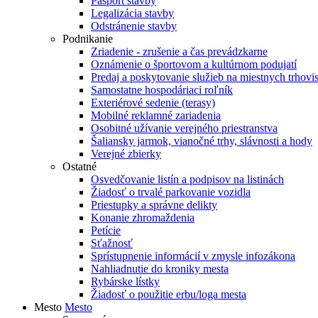
Pasport stavby
Legalizácia stavby
Odstránenie stavby
Podnikanie
Zriadenie - zrušenie a čas prevádzkarne
Oznámenie o športovom a kultúrnom podujatí
Predaj a poskytovanie služieb na miestnych trhovi
Samostatne hospodáriaci roľník
Exteriérové sedenie (terasy)
Mobilné reklamné zariadenia
Osobitné užívanie verejného priestranstva
Šaliansky jarmok, vianočné trhy, slávnosti a hody
Verejné zbierky
Ostatné
Osvedčovanie listín a podpisov na listinách
Žiadosť o trvalé parkovanie vozidla
Priestupky a správne delikty
Konanie zhromaždenia
Petície
Sťažnosť
Sprístupnenie informácií v zmysle infozákona
Nahliadnutie do kroniky mesta
Rybárske lístky
Žiadosť o použitie erbu/loga mesta
Mesto
Mesto