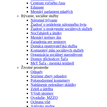
Centrum voľného času
Edupage
Mestský parlament mladých
Bývanie, sociálne služby
Nájomné bývanie
Žiadosť o pridelenie nájomného bytu
Žiadosť o poskytnutie sociálnych služieb
Nocľaháreň a útulky
Mestský terénny tím
Zariadenia pre seniorov
Domáca opatrovateľská služba
Komunitný plán sociálnych služieb
Organizácia sociálnej starostlivosti
Domov dôchodcov Šaľa
MeT Šaľa - mestská tepláreň
Životné prostredie
Odpady
Sezónne zbery odpadov
Polopodzemné kontajnery
Nahlásenie nelegálnej skládky
Zeleň a údržba
Výrub stromov
Ovzdušie, MZZO
Ochrana vôd
Artézske studne