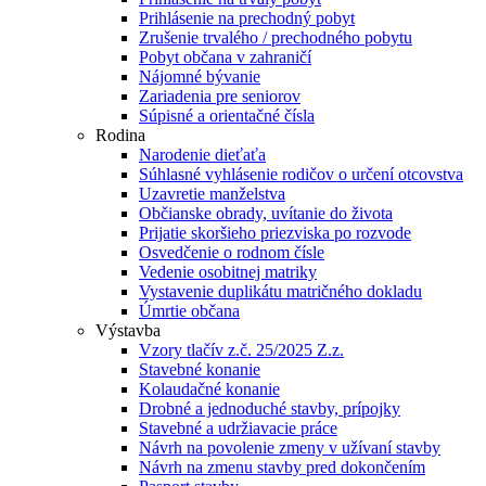
Prihlásenie na prechodný pobyt
Zrušenie trvalého / prechodného pobytu
Pobyt občana v zahraničí
Nájomné bývanie
Zariadenia pre seniorov
Súpisné a orientačné čísla
Rodina
Narodenie dieťaťa
Súhlasné vyhlásenie rodičov o určení otcovstva
Uzavretie manželstva
Občianske obrady, uvítanie do života
Prijatie skoršieho priezviska po rozvode
Osvedčenie o rodnom čísle
Vedenie osobitnej matriky
Vystavenie duplikátu matričného dokladu
Úmrtie občana
Výstavba
Vzory tlačív z.č. 25/2025 Z.z.
Stavebné konanie
Kolaudačné konanie
Drobné a jednoduché stavby, prípojky
Stavebné a udržiavacie práce
Návrh na povolenie zmeny v užívaní stavby
Návrh na zmenu stavby pred dokončením