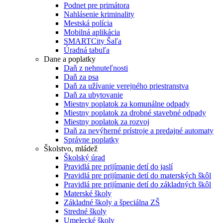
Podnet pre primátora
Nahlásenie kriminality
Mestská polícia
Mobilná aplikácia
SMARTCity Šaľa
Úradná tabuľa
Dane a poplatky
Daň z nehnuteľnosti
Daň za psa
Daň za užívanie verejného priestranstva
Daň za ubytovanie
Miestny poplatok za komunálne odpady
Miestny poplatok za drobné stavebné odpady
Miestny poplatok za rozvoj
Daň za nevýherné prístroje a predajné automaty
Správne poplatky
Školstvo, mládež
Školský úrad
Pravidlá pre prijímanie detí do jaslí
Pravidlá pre prijímanie detí do materských škôl
Pravidlá pre prijímanie detí do základných škôl
Materské školy
Základné školy a špeciálna ZŠ
Stredné školy
Umelecké školy