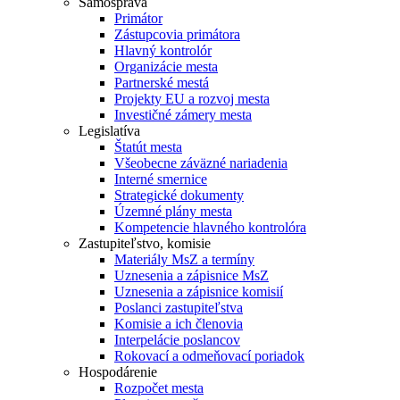
Samospráva
Primátor
Zástupcovia primátora
Hlavný kontrolór
Organizácie mesta
Partnerské mestá
Projekty EU a rozvoj mesta
Investičné zámery mesta
Legislatíva
Štatút mesta
Všeobecne záväzné nariadenia
Interné smernice
Strategické dokumenty
Územné plány mesta
Kompetencie hlavného kontrolóra
Zastupiteľstvo, komisie
Materiály MsZ a termíny
Uznesenia a zápisnice MsZ
Uznesenia a zápisnice komisií
Poslanci zastupiteľstva
Komisie a ich členovia
Interpelácie poslancov
Rokovací a odmeňovací poriadok
Hospodárenie
Rozpočet mesta