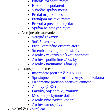
Plnenie rozpočtu mesta
Rozbor hospodárenia
Výročné správy mesta
Predaj majetku mesta
Prenájom majetku mesta
Prevod a prechod majetku
Správa nájomných bytov
Verejné obstarávanie
Verejné zákazky
Súťaž návrhov
Profil verejného obstarávateľa
Smernica o verejnom obstarávaní
Archív - zákazky s nízkou hodnotou
Archív - podlimitné zákazky
Archív - nadlimitné zákazky
Transparentné mesto
Informácie podľa z.č.211/2000
Sprístupnenie informácií v zmysle infozákona
Oznámenie protispoločenskej činnosti
Zmluvy (CRZ)
Faktúry, objednávky, zmluvy
Mestom poskytnuté dotácie
Archív výberových konaní
Archív samosprávy
Voľný čas
Voľný čas