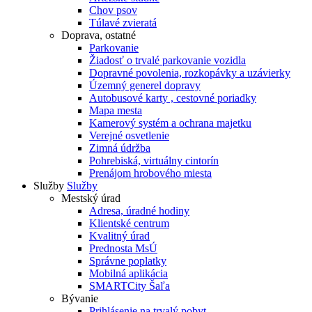
Chov psov
Túlavé zvieratá
Doprava, ostatné
Parkovanie
Žiadosť o trvalé parkovanie vozidla
Dopravné povolenia, rozkopávky a uzávierky
Územný generel dopravy
Autobusové karty , cestovné poriadky
Mapa mesta
Kamerový systém a ochrana majetku
Verejné osvetlenie
Zimná údržba
Pohrebiská, virtuálny cintorín
Prenájom hrobového miesta
Služby
Služby
Mestský úrad
Adresa, úradné hodiny
Klientské centrum
Kvalitný úrad
Prednosta MsÚ
Správne poplatky
Mobilná aplikácia
SMARTCity Šaľa
Bývanie
Prihlásenie na trvalý pobyt