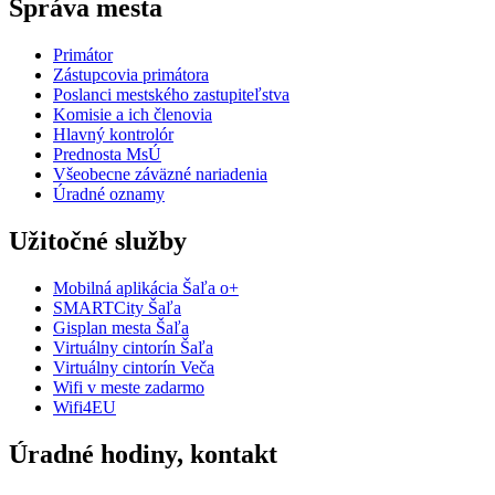
Správa mesta
Primátor
Zástupcovia primátora
Poslanci mestského zastupiteľstva
Komisie a ich členovia
Hlavný kontrolór
Prednosta MsÚ
Všeobecne záväzné nariadenia
Úradné oznamy
Užitočné služby
Mobilná aplikácia Šaľa o+
SMARTCity Šaľa
Gisplan mesta Šaľa
Virtuálny cintorín Šaľa
Virtuálny cintorín Veča
Wifi v meste zadarmo
Wifi4EU
Úradné hodiny, kontakt