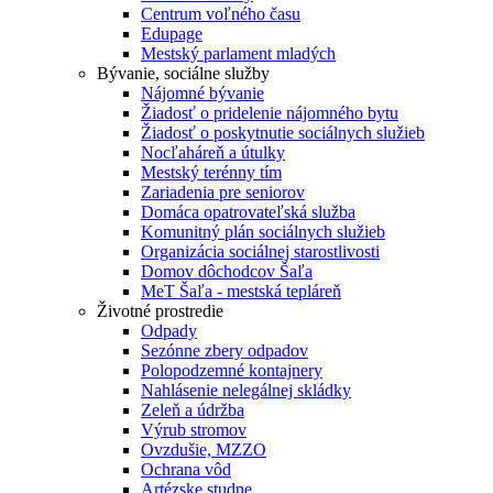
Centrum voľného času
Edupage
Mestský parlament mladých
Bývanie, sociálne služby
Nájomné bývanie
Žiadosť o pridelenie nájomného bytu
Žiadosť o poskytnutie sociálnych služieb
Nocľaháreň a útulky
Mestský terénny tím
Zariadenia pre seniorov
Domáca opatrovateľská služba
Komunitný plán sociálnych služieb
Organizácia sociálnej starostlivosti
Domov dôchodcov Šaľa
MeT Šaľa - mestská tepláreň
Životné prostredie
Odpady
Sezónne zbery odpadov
Polopodzemné kontajnery
Nahlásenie nelegálnej skládky
Zeleň a údržba
Výrub stromov
Ovzdušie, MZZO
Ochrana vôd
Artézske studne