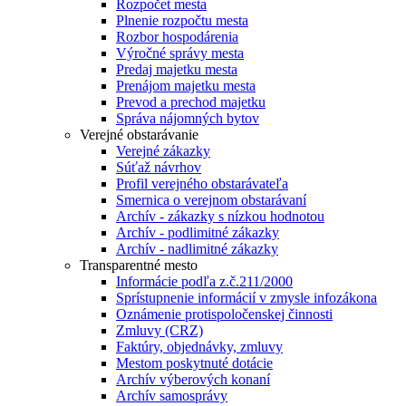
Rozpočet mesta
Plnenie rozpočtu mesta
Rozbor hospodárenia
Výročné správy mesta
Predaj majetku mesta
Prenájom majetku mesta
Prevod a prechod majetku
Správa nájomných bytov
Verejné obstarávanie
Verejné zákazky
Súťaž návrhov
Profil verejného obstarávateľa
Smernica o verejnom obstarávaní
Archív - zákazky s nízkou hodnotou
Archív - podlimitné zákazky
Archív - nadlimitné zákazky
Transparentné mesto
Informácie podľa z.č.211/2000
Sprístupnenie informácií v zmysle infozákona
Oznámenie protispoločenskej činnosti
Zmluvy (CRZ)
Faktúry, objednávky, zmluvy
Mestom poskytnuté dotácie
Archív výberových konaní
Archív samosprávy