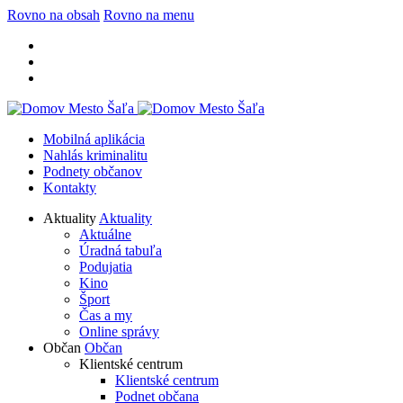
Rovno na obsah
Rovno na menu
Mobilná aplikácia
Nahlás kriminalitu
Podnety občanov
Kontakty
Aktuality
Aktuality
Aktuálne
Úradná tabuľa
Podujatia
Kino
Šport
Čas a my
Online správy
Občan
Občan
Klientské centrum
Klientské centrum
Podnet občana