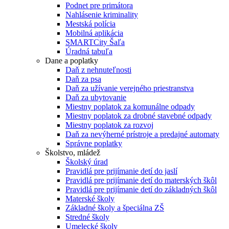
Podnet pre primátora
Nahlásenie kriminality
Mestská polícia
Mobilná aplikácia
SMARTCity Šaľa
Úradná tabuľa
Dane a poplatky
Daň z nehnuteľnosti
Daň za psa
Daň za užívanie verejného priestranstva
Daň za ubytovanie
Miestny poplatok za komunálne odpady
Miestny poplatok za drobné stavebné odpady
Miestny poplatok za rozvoj
Daň za nevýherné prístroje a predajné automaty
Správne poplatky
Školstvo, mládež
Školský úrad
Pravidlá pre prijímanie detí do jaslí
Pravidlá pre prijímanie detí do materských škôl
Pravidlá pre prijímanie detí do základných škôl
Materské školy
Základné školy a špeciálna ZŠ
Stredné školy
Umelecké školy