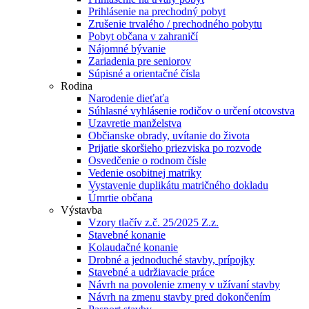
Prihlásenie na prechodný pobyt
Zrušenie trvalého / prechodného pobytu
Pobyt občana v zahraničí
Nájomné bývanie
Zariadenia pre seniorov
Súpisné a orientačné čísla
Rodina
Narodenie dieťaťa
Súhlasné vyhlásenie rodičov o určení otcovstva
Uzavretie manželstva
Občianske obrady, uvítanie do života
Prijatie skoršieho priezviska po rozvode
Osvedčenie o rodnom čísle
Vedenie osobitnej matriky
Vystavenie duplikátu matričného dokladu
Úmrtie občana
Výstavba
Vzory tlačív z.č. 25/2025 Z.z.
Stavebné konanie
Kolaudačné konanie
Drobné a jednoduché stavby, prípojky
Stavebné a udržiavacie práce
Návrh na povolenie zmeny v užívaní stavby
Návrh na zmenu stavby pred dokončením