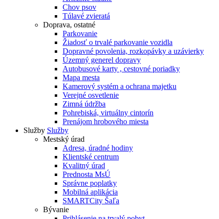
Chov psov
Túlavé zvieratá
Doprava, ostatné
Parkovanie
Žiadosť o trvalé parkovanie vozidla
Dopravné povolenia, rozkopávky a uzávierky
Územný generel dopravy
Autobusové karty , cestovné poriadky
Mapa mesta
Kamerový systém a ochrana majetku
Verejné osvetlenie
Zimná údržba
Pohrebiská, virtuálny cintorín
Prenájom hrobového miesta
Služby
Služby
Mestský úrad
Adresa, úradné hodiny
Klientské centrum
Kvalitný úrad
Prednosta MsÚ
Správne poplatky
Mobilná aplikácia
SMARTCity Šaľa
Bývanie
Prihlásenie na trvalý pobyt