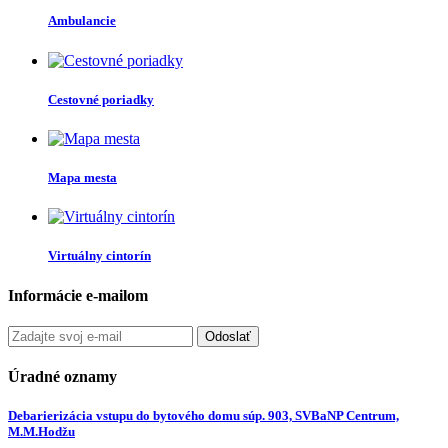
Ambulancie
Cestovné poriadky
Mapa mesta
Virtuálny cintorín
Informácie e-mailom
Odoslať
Úradné oznamy
Debarierizácia vstupu do bytového domu súp. 903, SVBaNP Centrum,
M.M.Hodžu