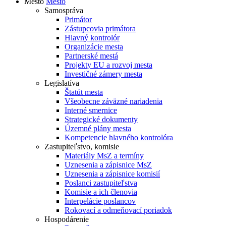
Mesto
Mesto
Samospráva
Primátor
Zástupcovia primátora
Hlavný kontrolór
Organizácie mesta
Partnerské mestá
Projekty EU a rozvoj mesta
Investičné zámery mesta
Legislatíva
Štatút mesta
Všeobecne záväzné nariadenia
Interné smernice
Strategické dokumenty
Územné plány mesta
Kompetencie hlavného kontrolóra
Zastupiteľstvo, komisie
Materiály MsZ a termíny
Uznesenia a zápisnice MsZ
Uznesenia a zápisnice komisií
Poslanci zastupiteľstva
Komisie a ich členovia
Interpelácie poslancov
Rokovací a odmeňovací poriadok
Hospodárenie