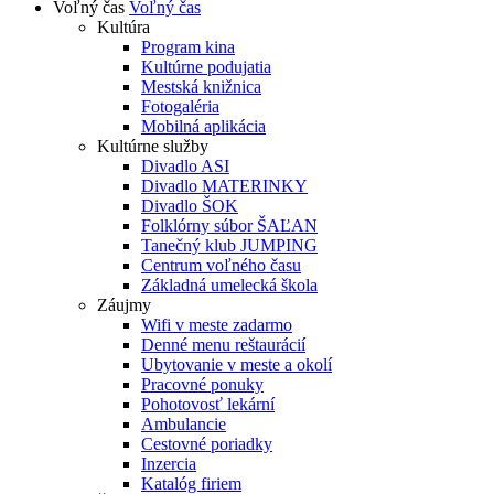
Voľný čas
Voľný čas
Kultúra
Program kina
Kultúrne podujatia
Mestská knižnica
Fotogaléria
Mobilná aplikácia
Kultúrne služby
Divadlo ASI
Divadlo MATERINKY
Divadlo ŠOK
Folklórny súbor ŠAĽAN
Tanečný klub JUMPING
Centrum voľného času
Základná umelecká škola
Záujmy
Wifi v meste zadarmo
Denné menu reštaurácií
Ubytovanie v meste a okolí
Pracovné ponuky
Pohotovosť lekární
Ambulancie
Cestovné poriadky
Inzercia
Katalóg firiem