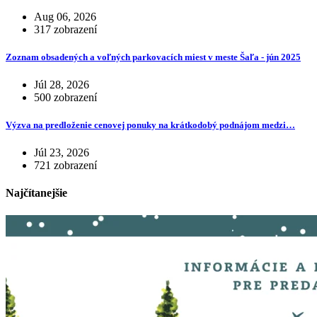
Aug 06, 2026
317 zobrazení
Zoznam obsadených a voľných parkovacích miest v meste Šaľa - jún 2025
Júl 28, 2026
500 zobrazení
Výzva na predloženie cenovej ponuky na krátkodobý podnájom medzi…
Júl 23, 2026
721 zobrazení
Najčítanejšie