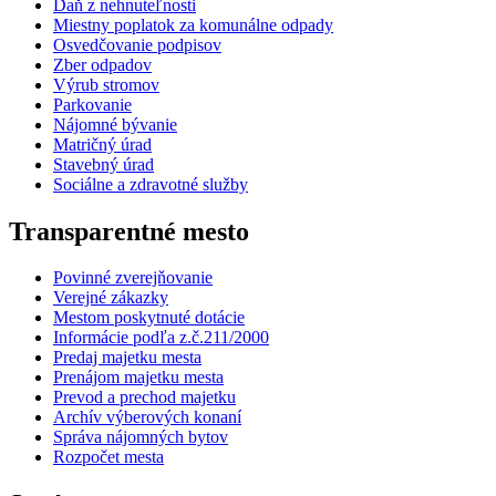
Daň z nehnuteľnosti
Miestny poplatok za komunálne odpady
Osvedčovanie podpisov
Zber odpadov
Výrub stromov
Parkovanie
Nájomné bývanie
Matričný úrad
Stavebný úrad
Sociálne a zdravotné služby
Transparentné mesto
Povinné zverejňovanie
Verejné zákazky
Mestom poskytnuté dotácie
Informácie podľa z.č.211/2000
Predaj majetku mesta
Prenájom majetku mesta
Prevod a prechod majetku
Archív výberových konaní
Správa nájomných bytov
Rozpočet mesta