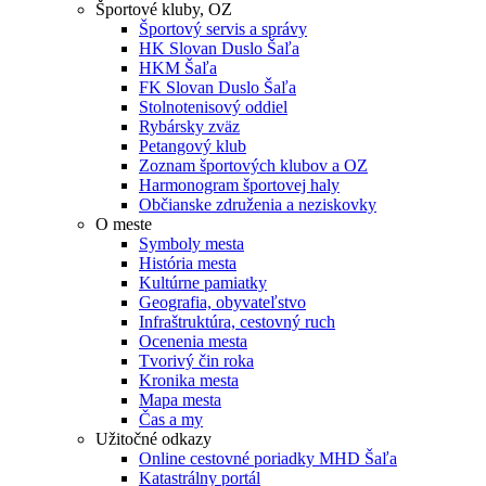
Športové kluby, OZ
Športový servis a správy
HK Slovan Duslo Šaľa
HKM Šaľa
FK Slovan Duslo Šaľa
Stolnotenisový oddiel
Rybársky zväz
Petangový klub
Zoznam športových klubov a OZ
Harmonogram športovej haly
Občianske združenia a neziskovky
O meste
Symboly mesta
História mesta
Kultúrne pamiatky
Geografia, obyvateľstvo
Infraštruktúra, cestovný ruch
Ocenenia mesta
Tvorivý čin roka
Kronika mesta
Mapa mesta
Čas a my
Užitočné odkazy
Online cestovné poriadky MHD Šaľa
Katastrálny portál