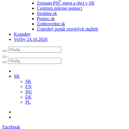
Zoznam PSČ miest a obcí v SR
Centrum právnej pomoci
Stopline.sk
Pomoc.sk
Zodpovedne.sk
Ústredný portál verejných služieb
Kontakty
Voľby 24.10.2026
SK
SK
EN
HU
DE
PL
Facebook