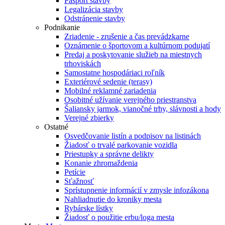
Pasport stavby
Legalizácia stavby
Odstránenie stavby
Podnikanie
Zriadenie - zrušenie a čas prevádzkarne
Oznámenie o športovom a kultúrnom podujatí
Predaj a poskytovanie služieb na miestnych
trhoviskách
Samostatne hospodáriaci roľník
Exteriérové sedenie (terasy)
Mobilné reklamné zariadenia
Osobitné užívanie verejného priestranstva
Šaliansky jarmok, vianočné trhy, slávnosti a hody
Verejné zbierky
Ostatné
Osvedčovanie listín a podpisov na listinách
Žiadosť o trvalé parkovanie vozidla
Priestupky a správne delikty
Konanie zhromaždenia
Petície
Sťažnosť
Sprístupnenie informácií v zmysle infozákona
Nahliadnutie do kroniky mesta
Rybárske lístky
Žiadosť o použitie erbu/loga mesta