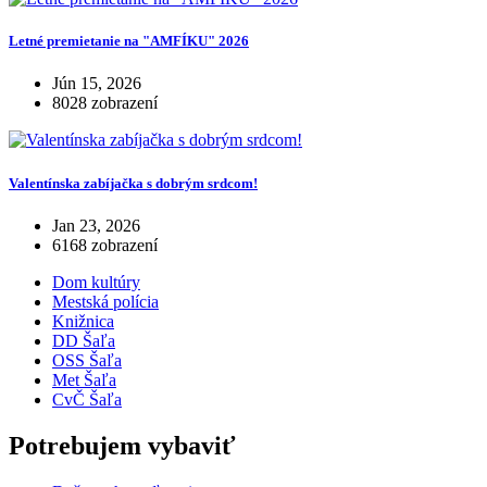
Letné premietanie na "AMFÍKU" 2026
Jún 15, 2026
8028 zobrazení
Valentínska zabíjačka s dobrým srdcom!
Jan 23, 2026
6168 zobrazení
Dom kultúry
Mestská polícia
Knižnica
DD Šaľa
OSS Šaľa
Met Šaľa
CvČ Šaľa
Potrebujem vybaviť