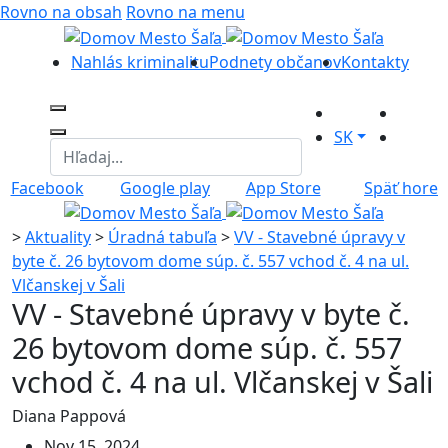
Rovno na obsah
Rovno na menu
Nahlás kriminalitu
Podnety občanov
Kontakty
SK
Facebook
Google play
App Store
Späť hore
>
Aktuality
>
Úradná tabuľa
>
VV - Stavebné úpravy v
byte č. 26 bytovom dome súp. č. 557 vchod č. 4 na ul.
Vlčanskej v Šali
VV - Stavebné úpravy v byte č.
26 bytovom dome súp. č. 557
vchod č. 4 na ul. Vlčanskej v Šali
Diana Pappová
Nov 15, 2024