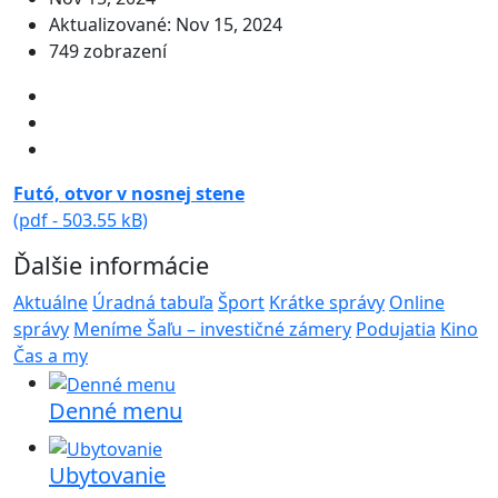
Aktualizované: Nov 15, 2024
749 zobrazení
Futó, otvor v nosnej stene
(pdf - 503.55 kB)
Ďalšie informácie
Aktuálne
Úradná tabuľa
Šport
Krátke správy
Online
správy
Meníme Šaľu – investičné zámery
Podujatia
Kino
Čas a my
Denné menu
Ubytovanie