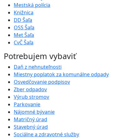
Mestská polícia
Knižnica
DD Šaľa
OSS Šaľa
Met Šaľa
CvČ Šaľa
Potrebujem vybaviť
Daň z nehnuteľnosti
Miestny poplatok za komunálne odpady
Osvedčovanie podpisov
Zber odpadov
Výrub stromov
Parkovanie
Nájomné bývanie
Matričný úrad
Stavebný úrad
Sociálne a zdravotné služby