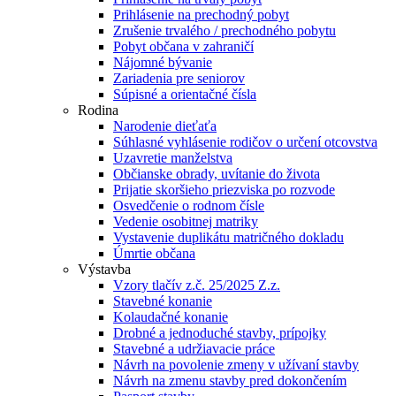
Prihlásenie na prechodný pobyt
Zrušenie trvalého / prechodného pobytu
Pobyt občana v zahraničí
Nájomné bývanie
Zariadenia pre seniorov
Súpisné a orientačné čísla
Rodina
Narodenie dieťaťa
Súhlasné vyhlásenie rodičov o určení otcovstva
Uzavretie manželstva
Občianske obrady, uvítanie do života
Prijatie skoršieho priezviska po rozvode
Osvedčenie o rodnom čísle
Vedenie osobitnej matriky
Vystavenie duplikátu matričného dokladu
Úmrtie občana
Výstavba
Vzory tlačív z.č. 25/2025 Z.z.
Stavebné konanie
Kolaudačné konanie
Drobné a jednoduché stavby, prípojky
Stavebné a udržiavacie práce
Návrh na povolenie zmeny v užívaní stavby
Návrh na zmenu stavby pred dokončením