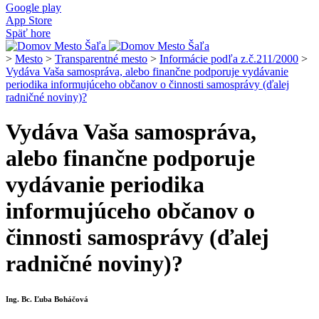
Google play
App Store
Späť hore
>
Mesto
>
Transparentné mesto
>
Informácie podľa z.č.211/2000
>
Vydáva Vaša samospráva, alebo finančne podporuje vydávanie
periodika informujúceho občanov o činnosti samosprávy (ďalej
radničné noviny)?
Vydáva Vaša samospráva,
alebo finančne podporuje
vydávanie periodika
informujúceho občanov o
činnosti samosprávy (ďalej
radničné noviny)?
Ing. Bc. Ľuba Boháčová