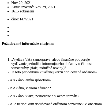
Nov 29, 2021
Aktualizované: Nov 29, 2021
1615 zobrazení
číslo: I47/2021
Požadované informácie citujeme:
„Vydáva Vaša samospráva, alebo finančne podporuje
vydávanie periodika informujúceho občanov o činnosti
samosprávy (ďalej radničné noviny)?
Je toto periodikum v tlačenej verzii doručované občanom?
2.a Ak áno, akým spôsobom?
2.b Ak áno, v akom náklade?
2.c Ak áno, v akej periodicite a v akom formáte?
2.d Je periodikum doručované občanom bezplatne? V opačnom