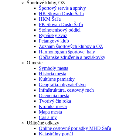
Športové kluby, OZ
Športový servis a správy
HK Slovan Duslo Šaľa
HKM Šaľa
FK Slovan Duslo Šaľa
Stolnotenisový oddiel
Rybársky zväz
Petangový klub
Zoznam športových klubov a OZ
Harmonogram športovej haly
Občianske združenia a neziskovky
O meste
Symboly mesta
História mesta
Kultúrne pamiatky
Geografia, obyvateľstvo
Infraštruktúra, cestovný ruch
Ocenenia mesta
Tvorivý čin roka
Kronika mesta
Mapa mesta
Čas a my
Užitočné odkazy
Online cestovné poriadky MHD Šaľa
Katastrálny portál