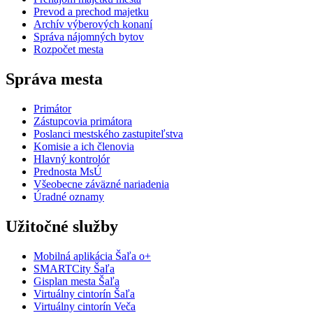
Prevod a prechod majetku
Archív výberových konaní
Správa nájomných bytov
Rozpočet mesta
Správa mesta
Primátor
Zástupcovia primátora
Poslanci mestského zastupiteľstva
Komisie a ich členovia
Hlavný kontrolór
Prednosta MsÚ
Všeobecne záväzné nariadenia
Úradné oznamy
Užitočné služby
Mobilná aplikácia Šaľa o+
SMARTCity Šaľa
Gisplan mesta Šaľa
Virtuálny cintorín Šaľa
Virtuálny cintorín Veča