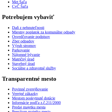
Met Šaľa
CvČ Šaľa
Potrebujem vybaviť
Daň z nehnuteľnosti
Miestny poplatok za komunálne odpady
Osvedčovanie podpisov
Zber odpadov
Výrub stromov
Parkovanie
Nájomné bývanie
Matričný úrad
Stavebný úrad
Sociálne a zdravotné služby
Transparentné mesto
Povinné zverejňovanie
Verejné zákazky
Mestom poskytnuté dotácie
Informácie podľa z.č.211/2000
Predaj majetku mesta
Prenájom majetku mesta