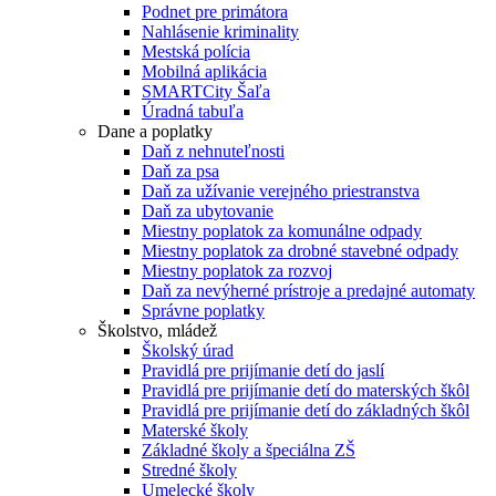
Podnet pre primátora
Nahlásenie kriminality
Mestská polícia
Mobilná aplikácia
SMARTCity Šaľa
Úradná tabuľa
Dane a poplatky
Daň z nehnuteľnosti
Daň za psa
Daň za užívanie verejného priestranstva
Daň za ubytovanie
Miestny poplatok za komunálne odpady
Miestny poplatok za drobné stavebné odpady
Miestny poplatok za rozvoj
Daň za nevýherné prístroje a predajné automaty
Správne poplatky
Školstvo, mládež
Školský úrad
Pravidlá pre prijímanie detí do jaslí
Pravidlá pre prijímanie detí do materských škôl
Pravidlá pre prijímanie detí do základných škôl
Materské školy
Základné školy a špeciálna ZŠ
Stredné školy
Umelecké školy