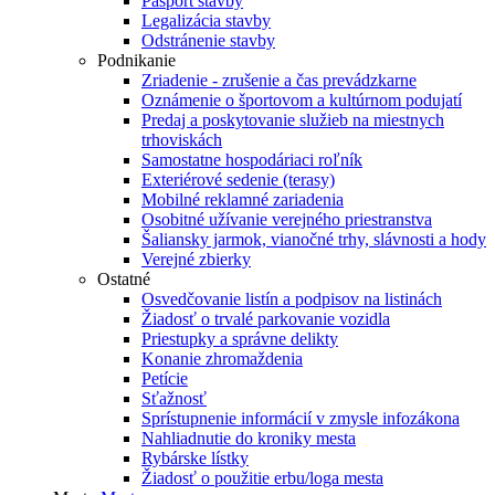
Pasport stavby
Legalizácia stavby
Odstránenie stavby
Podnikanie
Zriadenie - zrušenie a čas prevádzkarne
Oznámenie o športovom a kultúrnom podujatí
Predaj a poskytovanie služieb na miestnych
trhoviskách
Samostatne hospodáriaci roľník
Exteriérové sedenie (terasy)
Mobilné reklamné zariadenia
Osobitné užívanie verejného priestranstva
Šaliansky jarmok, vianočné trhy, slávnosti a hody
Verejné zbierky
Ostatné
Osvedčovanie listín a podpisov na listinách
Žiadosť o trvalé parkovanie vozidla
Priestupky a správne delikty
Konanie zhromaždenia
Petície
Sťažnosť
Sprístupnenie informácií v zmysle infozákona
Nahliadnutie do kroniky mesta
Rybárske lístky
Žiadosť o použitie erbu/loga mesta