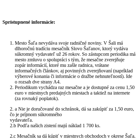
Sprístupnené informácie:
Mesto Šaľa nevydáva svoje radničné noviny. V Šali má
dlhoročnú tradíciu mesačník Slovo Šaľanov, ktorý vydáva
súkromný vydavateľ už 26 rokov. So zástupcom periodika má
mesto zmluvu o spolupráci s tým, že mesačne zverejňuje
zopár informácií, ktoré mu zašle radnica, vrátane
informačných článkov, aj povinných zverejňovaní (napríklad
výberové konania či informácie o dražbe nehnuteľností). Ide
o rozsah dve strany A4.
Periodikum vychádza raz mesačne a je dostupné za cenu 1,50
euro v miestnych predajných miestach a taktiež na internete
(za rovnaký poplatok).
2. a Nie je doručované do schránok, dá sa zakúpiť za 1,50 euro,
čo je príjmom súkromného
vydavateľa.
2.b Podľa našich zistení majú náklad 1 700 ks.
2.c Mesačník sa dá kúpiť v miestnych obchodoch v okrese Šaľa.