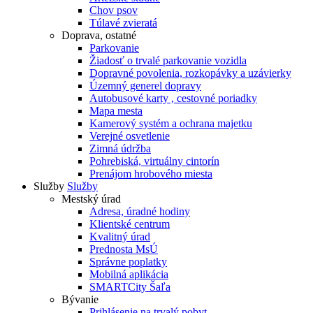
Chov psov
Túlavé zvieratá
Doprava, ostatné
Parkovanie
Žiadosť o trvalé parkovanie vozidla
Dopravné povolenia, rozkopávky a uzávierky
Územný generel dopravy
Autobusové karty , cestovné poriadky
Mapa mesta
Kamerový systém a ochrana majetku
Verejné osvetlenie
Zimná údržba
Pohrebiská, virtuálny cintorín
Prenájom hrobového miesta
Služby
Služby
Mestský úrad
Adresa, úradné hodiny
Klientské centrum
Kvalitný úrad
Prednosta MsÚ
Správne poplatky
Mobilná aplikácia
SMARTCity Šaľa
Bývanie
Prihlásenie na trvalý pobyt