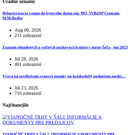
Úradné oznamy
Debarierizácia vstupu do bytového domu súp. 903, SVBaNP Centrum,
M.M.Hodžu
Aug 06, 2026
231 zobrazení
Zoznam obsadených a voľných parkovacích miest v meste Šaľa - jún 2025
Júl 28, 2026
491 zobrazení
Výzva na predloženie cenovej ponuky na krátkodobý podnájom medzi…
Júl 23, 2026
716 zobrazení
Najčítanejšie
VIANOČNÉ TRHY V ŠALI: INFORMÁCIE A DOKUMENTY PRE