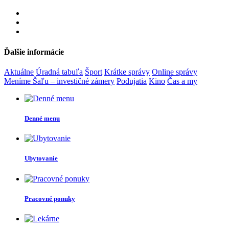
Ďalšie informácie
Aktuálne
Úradná tabuľa
Šport
Krátke správy
Online správy
Meníme Šaľu – investičné zámery
Podujatia
Kino
Čas a my
Denné menu
Ubytovanie
Pracovné ponuky