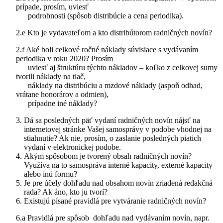
prípade, prosím, uviesť
podrobnosti (spôsob distribúcie a cena periodika).
2.e Kto je vydavateľom a kto distribútorom radničných novín?
2.f Aké boli celkové ročné náklady súvisiace s vydávaním
periodika v roku 2020? Prosím
uviesť aj štruktúru týchto nákladov – koľko z celkovej sumy
tvorili náklady na tlač,
náklady na distribúciu a mzdové náklady (aspoň odhad,
vrátane honorárov a odmien),
prípadne iné náklady?
Dá sa posledných päť vydaní radničných novín nájsť na
internetovej stránke Vašej samosprávy v podobe vhodnej na
stiahnutie? Ak nie, prosím, o zaslanie posledných piatich
vydaní v elektronickej podobe.
Akým spôsobom je tvorený obsah radničných novín?
Využíva na to samospráva interné kapacity, externé kapacity
alebo inú formu?
Je pre účely dohľadu nad obsahom novín zriadená redakčná
rada? Ak áno, kto ju tvorí?
Existujú písané pravidlá pre vytváranie radničných novín?
6.a Pravidlá pre spôsob dohľadu nad vydávaním novín, napr.