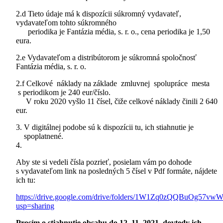
2.d Tieto údaje má k dispozícii súkromný vydavateľ,
vydavateľom tohto súkromného
periodika je Fantázia média, s. r. o., cena periodika je 1,50
eura.
2.e Vydavateľom a distribútorom je súkromná spoločnosť
Fantázia média, s. r. o.
2.f Celkové náklady na základe zmluvnej spolupráce mesta
s periodikom je 240 eur/číslo.
V roku 2020 vyšlo 11 čísel, čiže celkové náklady činili 2 640
eur.
V digitálnej podobe sú k dispozícii tu, ich stiahnutie je
spoplatnené.
Aby ste si vedeli čísla pozrieť, posielam vám po dohode
s vydavateľom link na posledných 5 čísel v Pdf formáte, nájdete
ich tu:
https://drive.google.com/drive/folders/1W1Zq0zQQBuOg57
usp=sharing
Prosím o stiahnutie obsahu do 12. 11. 2021, dovtedy ich