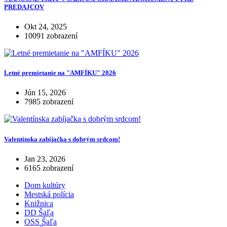
PREDAJCOV
Okt 24, 2025
10091 zobrazení
Letné premietanie na "AMFÍKU" 2026
Jún 15, 2026
7985 zobrazení
Valentínska zabíjačka s dobrým srdcom!
Jan 23, 2026
6165 zobrazení
Dom kultúry
Mestská polícia
Knižnica
DD Šaľa
OSS Šaľa