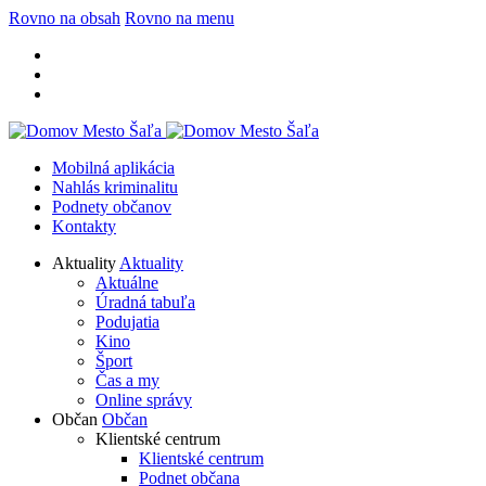
Rovno na obsah
Rovno na menu
Mobilná aplikácia
Nahlás kriminalitu
Podnety občanov
Kontakty
Aktuality
Aktuality
Aktuálne
Úradná tabuľa
Podujatia
Kino
Šport
Čas a my
Online správy
Občan
Občan
Klientské centrum
Klientské centrum
Podnet občana