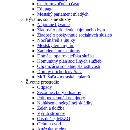
Centrum voľného času
Edupage
Mestský parlament mladých
Bývanie, sociálne služby
Nájomné bývanie
Žiadosť o pridelenie nájomného bytu
Žiadosť o poskytnutie sociálnych služieb
Nocľaháreň a útulky
Mestský terénny tím
Zariadenia pre seniorov
Domáca opatrovateľská služba
Komunitný plán sociálnych služieb
Organizácia sociálnej starostlivosti
Domov dôchodcov Šaľa
MeT Šaľa - mestská tepláreň
Životné prostredie
Odpady
Sezónne zbery odpadov
Polopodzemné kontajnery
Nahlásenie nelegálnej skládky
Zeleň a údržba
Výrub stromov
Ovzdušie, MZZO
Ochrana vôd
Artézske studne