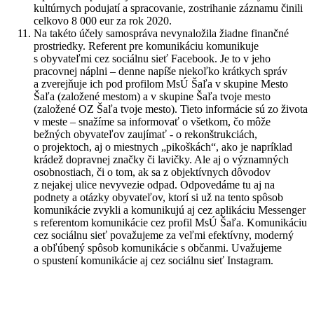
kultúrnych podujatí a spracovanie, zostrihanie záznamu činili
celkovo 8 000 eur za rok 2020.
Na takéto účely samospráva nevynaložila žiadne finančné
prostriedky. Referent pre komunikáciu komunikuje
s obyvateľmi cez sociálnu sieť Facebook. Je to v jeho
pracovnej náplni – denne napíše niekoľko krátkych správ
a zverejňuje ich pod profilom MsÚ Šaľa v skupine Mesto
Šaľa (založené mestom) a v skupine Šaľa tvoje mesto
(založené OZ Šaľa tvoje mesto). Tieto informácie sú zo života
v meste – snažíme sa informovať o všetkom, čo môže
bežných obyvateľov zaujímať - o rekonštrukciách,
o projektoch, aj o miestnych „pikoškách“, ako je napríklad
krádež dopravnej značky či lavičky. Ale aj o významných
osobnostiach, či o tom, ak sa z objektívnych dôvodov
z nejakej ulice nevyvezie odpad. Odpovedáme tu aj na
podnety a otázky obyvateľov, ktorí si už na tento spôsob
komunikácie zvykli a komunikujú aj cez aplikáciu Messenger
s referentom komunikácie cez profil MsÚ Šaľa. Komunikáciu
cez sociálnu sieť považujeme za veľmi efektívny, moderný
a obľúbený spôsob komunikácie s občanmi. Uvažujeme
o spustení komunikácie aj cez sociálnu sieť Instagram.