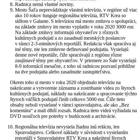
Radnica nemá vlastné noviny.
Mesto Šaľa neprevádzkuje vlastnú televíziu, v regióne už viac
ako 10 rokov funguje regionálna televízia, RTV Krea so
sídlom v Galante. S televíziou má mesto zmluvu o spolupráci,
na základe zmluvy im mesto vyplatilo v roku 2020 3000 eur.
Na základe zmluvy informujú obyvateľov z rôznych
kultúrnych podujatí a zo zasadnutí mestských poslancov
v rámci 2-3-minútových reportáží. Redakcia však spracúva aj
iné témy, nie len zmluvne definované podujatia. Vysielajú
denne nové reportáže, čiže spracúvajú z regiónu rôzne
zaujímavé témy pre obyvateľov. V priemere zo Šale vysielajú
8-9 informácií mesačne, z toho sú radnicou pozvaní približne
na dve podujatia alebo zasadnutie zastupiteľstva.
Okrem toho si mesto v roku 2020 objednalo televíziu na
nakrúcanie a vytvorenie záznamu a zostrihanie videa zo štyroch
kultúrnych podujatí, náklady na nakrúcanie a spracovanie týchto
štyroch väčších podujatí činili celkovo 5000 eur. Čiže tieto
obsahy neboli vysielané v rámci spravodajstva, ale ako „Bez
komentára“ a mali dlhší rozsah. Radnica tieto videá vyžiadala na
DVD nosičoch pre potreby v budúcnosti a archivácie.
Regionálna televízia nevysiela žiadnu inú reláciu, len
Spravodajstvo. Celkové náklady v súvislosti s vysielaním
reportáží v Spravodajstve RTV Krea a nakrútení štyroch