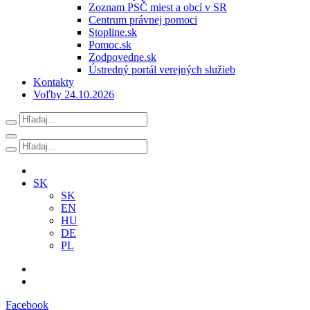
Zoznam PSČ miest a obcí v SR
Centrum právnej pomoci
Stopline.sk
Pomoc.sk
Zodpovedne.sk
Ústredný portál verejných služieb
Kontakty
Voľby 24.10.2026
SK
SK
EN
HU
DE
PL
Facebook