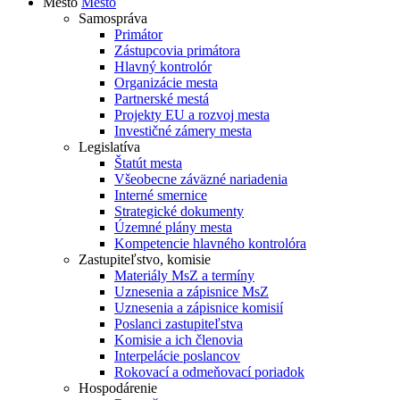
Mesto
Mesto
Samospráva
Primátor
Zástupcovia primátora
Hlavný kontrolór
Organizácie mesta
Partnerské mestá
Projekty EU a rozvoj mesta
Investičné zámery mesta
Legislatíva
Štatút mesta
Všeobecne záväzné nariadenia
Interné smernice
Strategické dokumenty
Územné plány mesta
Kompetencie hlavného kontrolóra
Zastupiteľstvo, komisie
Materiály MsZ a termíny
Uznesenia a zápisnice MsZ
Uznesenia a zápisnice komisií
Poslanci zastupiteľstva
Komisie a ich členovia
Interpelácie poslancov
Rokovací a odmeňovací poriadok
Hospodárenie