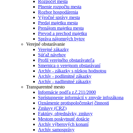
Rozpočet mesta
Plnenie rozpočtu mesta
Rozbor hospodárenia
Výročné správy mesta
Predaj majetku mesta
Prenájom majetku mesta
Prevod a prechod majetku
Správa nájomných bytov
Verejné obstarávanie
Verejné zákazky
Súťaž návrhov
Profil verejného obstarávateľa
Smernica o verejnom obstarávaní
Archív - zákazky s nízkou hodnotou
Archív - podlimitné zákazky
Archív - nadlimitné zákazky
Transparentné mesto
Informácie podľa z.č.211/2000
Sprístupnenie informácií v zmysle infozákona
Oznámenie protispoločenskej činnosti
Zmluvy (CRZ)
Faktúry, objednávky, zmluvy
Mestom poskytnuté dotácie
Archív výberových konaní
Archív samosprávy