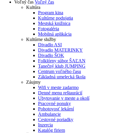
Voľný čas
Voľný čas
Kultúra
Program kina
Kultúrne podujatia
Mestská knižnica
Fotogaléria
Mobilná aplikácia
Kultúrne služby
Divadlo ASI
Divadlo MATERINKY
Divadlo ŠOK
Folklórny súbor ŠAĽAN
Tanečný klub JUMPING
Centrum voľného času
Základná umelecká škola
Záujmy
Wifi v meste zadarmo
Denné menu reštaurácií
Ubytovanie v meste a okolí
Pracovné ponuky
Pohotovosť lekární
Ambulancie
Cestovné poriadky
Inzercia
Katalóg firiem