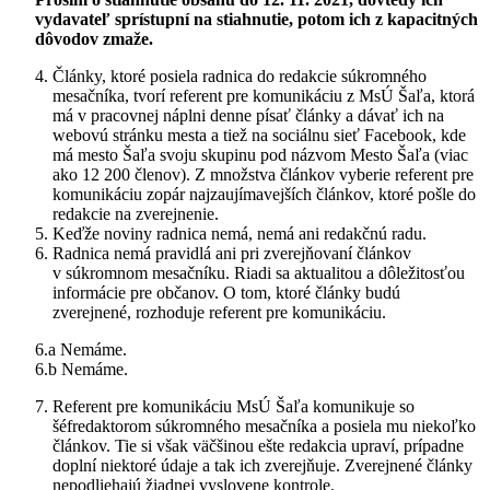
vydavateľ sprístupní na stiahnutie, potom ich z kapacitných
dôvodov zmaže.
Články, ktoré posiela radnica do redakcie súkromného
mesačníka, tvorí referent pre komunikáciu z MsÚ Šaľa, ktorá
má v pracovnej náplni denne písať články a dávať ich na
webovú stránku mesta a tiež na sociálnu sieť Facebook, kde
má mesto Šaľa svoju skupinu pod názvom Mesto Šaľa (viac
ako 12 200 členov). Z množstva článkov vyberie referent pre
komunikáciu zopár najzaujímavejších článkov, ktoré pošle do
redakcie na zverejnenie.
Keďže noviny radnica nemá, nemá ani redakčnú radu.
Radnica nemá pravidlá ani pri zverejňovaní článkov
v súkromnom mesačníku. Riadi sa aktualitou a dôležitosťou
informácie pre občanov. O tom, ktoré články budú
zverejnené, rozhoduje referent pre komunikáciu.
6.a Nemáme.
6.b Nemáme.
Referent pre komunikáciu MsÚ Šaľa komunikuje so
šéfredaktorom súkromného mesačníka a posiela mu niekoľko
článkov. Tie si však väčšinou ešte redakcia upraví, prípadne
doplní niektoré údaje a tak ich zverejňuje. Zverejnené články
nepodliehajú žiadnej vyslovene kontrole.