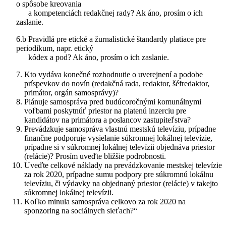
o spôsobe kreovania
a kompetenciách redakčnej rady? Ak áno, prosím o ich
zaslanie.
6.b Pravidlá pre etické a žurnalistické štandardy platiace pre
periodikum, napr. etický
kódex a pod? Ak áno, prosím o ich zaslanie.
Kto vydáva konečné rozhodnutie o uverejnení a podobe
príspevkov do novín (redakčná rada, redaktor, šéfredaktor,
primátor, orgán samosprávy)?
Plánuje samospráva pred budúcoročnými komunálnymi
voľbami poskytnúť priestor na platenú inzerciu pre
kandidátov na primátora a poslancov zastupiteľstva?
Prevádzkuje samospráva vlastnú mestskú televíziu, prípadne
finančne podporuje vysielanie súkromnej lokálnej televízie,
prípadne si v súkromnej lokálnej televízii objednáva priestor
(relácie)? Prosím uveďte bližšie podrobnosti.
Uveďte celkové náklady na prevádzkovanie mestskej televízie
za rok 2020, prípadne sumu podpory pre súkromnú lokálnu
televíziu, či výdavky na objednaný priestor (relácie) v takejto
súkromnej lokálnej televízii.
Koľko minula samospráva celkovo za rok 2020 na
sponzoring na sociálnych sieťach?“