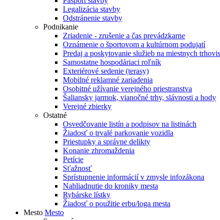
Pasport stavby
Legalizácia stavby
Odstránenie stavby
Podnikanie
Zriadenie - zrušenie a čas prevádzkarne
Oznámenie o športovom a kultúrnom podujatí
Predaj a poskytovanie služieb na miestnych trhovi
Samostatne hospodáriaci roľník
Exteriérové sedenie (terasy)
Mobilné reklamné zariadenia
Osobitné užívanie verejného priestranstva
Šaliansky jarmok, vianočné trhy, slávnosti a hody
Verejné zbierky
Ostatné
Osvedčovanie listín a podpisov na listinách
Žiadosť o trvalé parkovanie vozidla
Priestupky a správne delikty
Konanie zhromaždenia
Petície
Sťažnosť
Sprístupnenie informácií v zmysle infozákona
Nahliadnutie do kroniky mesta
Rybárske lístky
Žiadosť o použitie erbu/loga mesta
Mesto
Mesto