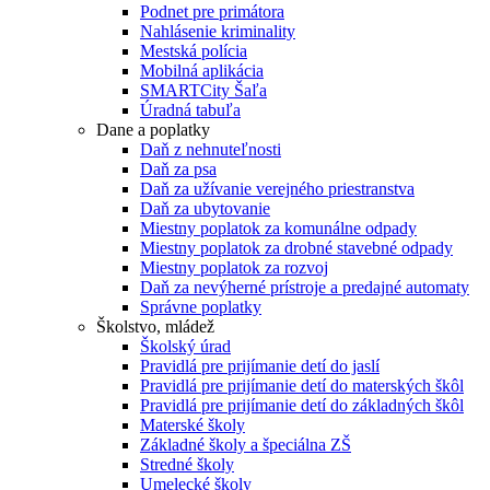
Podnet pre primátora
Nahlásenie kriminality
Mestská polícia
Mobilná aplikácia
SMARTCity Šaľa
Úradná tabuľa
Dane a poplatky
Daň z nehnuteľnosti
Daň za psa
Daň za užívanie verejného priestranstva
Daň za ubytovanie
Miestny poplatok za komunálne odpady
Miestny poplatok za drobné stavebné odpady
Miestny poplatok za rozvoj
Daň za nevýherné prístroje a predajné automaty
Správne poplatky
Školstvo, mládež
Školský úrad
Pravidlá pre prijímanie detí do jaslí
Pravidlá pre prijímanie detí do materských škôl
Pravidlá pre prijímanie detí do základných škôl
Materské školy
Základné školy a špeciálna ZŠ
Stredné školy
Umelecké školy