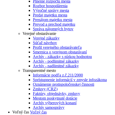
Plnenie rozpočtu mesta
Rozbor hospodárenia
Výročné správy mesta
Predaj majetku mesta
Prenájom majetku mesta
Prevod a prechod majetku
Správa nájomných bytov
Verejné obstarávanie
Verejné zákazky
Súťaž návrhov
Profil verejného obstarávateľa
Smernica o verejnom obstarávaní
Archív - zákazky s nízkou hodnotou
Archív - podlimitné zákazky
Archív - nadlimitné zákazky
Transparentné mesto
Informácie podľa z.č.211/2000
Sprístupnenie informácií v zmysle infozákona
Oznámenie protispoločenskej činnosti
Zmluvy (CRZ)
Faktúry, objednávky, zmluvy
Mestom poskytnuté dotácie
Archív výberových konaní
Archív samosprávy
Voľný čas
Voľný čas