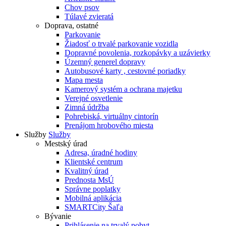
Chov psov
Túlavé zvieratá
Doprava, ostatné
Parkovanie
Žiadosť o trvalé parkovanie vozidla
Dopravné povolenia, rozkopávky a uzávierky
Územný generel dopravy
Autobusové karty , cestovné poriadky
Mapa mesta
Kamerový systém a ochrana majetku
Verejné osvetlenie
Zimná údržba
Pohrebiská, virtuálny cintorín
Prenájom hrobového miesta
Služby
Služby
Mestský úrad
Adresa, úradné hodiny
Klientské centrum
Kvalitný úrad
Prednosta MsÚ
Správne poplatky
Mobilná aplikácia
SMARTCity Šaľa
Bývanie
Prihlásenie na trvalý pobyt