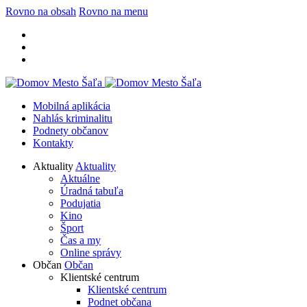
Rovno na obsah
Rovno na menu
Mobilná aplikácia
Nahlás kriminalitu
Podnety občanov
Kontakty
Aktuality
Aktuality
Aktuálne
Úradná tabuľa
Podujatia
Kino
Šport
Čas a my
Online správy
Občan
Občan
Klientské centrum
Klientské centrum
Podnet občana