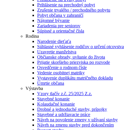
Prihlásenie na prechodný pobyt
Zrušenie trvalého / prechodného pobytu
Pobyt občana v zahraničí
Nájomné bývanie
Zariadenia pre seniorov
Súpisné a orientačné čísla
Rodina
Narodenie dieťaťa
Súhlasné vyhlásenie rodičov o určení otcovstva
Uzavretie manželstva
Občianske obrady, uvítanie do života
Prijatie skoršieho priezviska po rozvode
Osvedčenie o rodnom čísle
Vedenie osobitnej matriky
Vystavenie duplikátu matričného dokladu
Úmrtie občana
Výstavba
Vzory tlačív z.č. 25/2025 Z.z.
Stavebné konanie
Kolaudačné konanie
Drobné a jednoduché stavby, prípojky
Stavebné a udržiavacie práce
Návrh na povolenie zmeny v užívaní stavby
Návrh na zmenu stavby pred dokončením