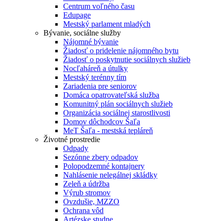
Centrum voľného času
Edupage
Mestský parlament mladých
Bývanie, sociálne služby
Nájomné bývanie
Žiadosť o pridelenie nájomného bytu
Žiadosť o poskytnutie sociálnych služieb
Nocľaháreň a útulky
Mestský terénny tím
Zariadenia pre seniorov
Domáca opatrovateľská služba
Komunitný plán sociálnych služieb
Organizácia sociálnej starostlivosti
Domov dôchodcov Šaľa
MeT Šaľa - mestská tepláreň
Životné prostredie
Odpady
Sezónne zbery odpadov
Polopodzemné kontajnery
Nahlásenie nelegálnej skládky
Zeleň a údržba
Výrub stromov
Ovzdušie, MZZO
Ochrana vôd
Artézske studne