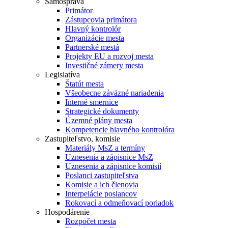
Samospráva
Primátor
Zástupcovia primátora
Hlavný kontrolór
Organizácie mesta
Partnerské mestá
Projekty EU a rozvoj mesta
Investičné zámery mesta
Legislatíva
Štatút mesta
Všeobecne záväzné nariadenia
Interné smernice
Strategické dokumenty
Územné plány mesta
Kompetencie hlavného kontrolóra
Zastupiteľstvo, komisie
Materiály MsZ a termíny
Uznesenia a zápisnice MsZ
Uznesenia a zápisnice komisií
Poslanci zastupiteľstva
Komisie a ich členovia
Interpelácie poslancov
Rokovací a odmeňovací poriadok
Hospodárenie
Rozpočet mesta