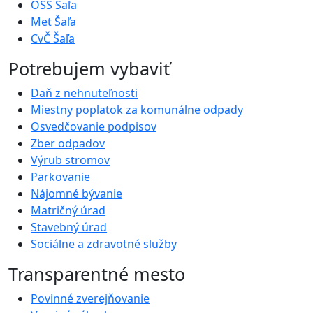
OSS Šaľa
Met Šaľa
CvČ Šaľa
Potrebujem vybaviť
Daň z nehnuteľnosti
Miestny poplatok za komunálne odpady
Osvedčovanie podpisov
Zber odpadov
Výrub stromov
Parkovanie
Nájomné bývanie
Matričný úrad
Stavebný úrad
Sociálne a zdravotné služby
Transparentné mesto
Povinné zverejňovanie