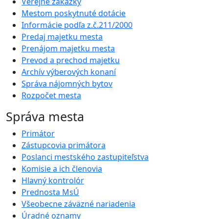
Verejné zákazky
Mestom poskytnuté dotácie
Informácie podľa z.č.211/2000
Predaj majetku mesta
Prenájom majetku mesta
Prevod a prechod majetku
Archív výberových konaní
Správa nájomných bytov
Rozpočet mesta
Správa mesta
Primátor
Zástupcovia primátora
Poslanci mestského zastupiteľstva
Komisie a ich členovia
Hlavný kontrolór
Prednosta MsÚ
Všeobecne záväzné nariadenia
Úradné oznamy