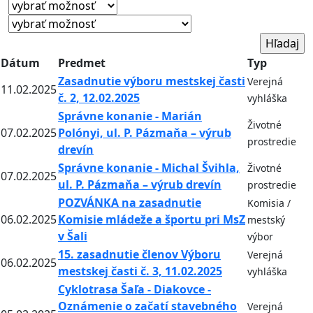
Dátum
Predmet
Typ
Zasadnutie výboru mestskej časti
Verejná
11.02.2025
č. 2, 12.02.2025
vyhláška
Správne konanie - Marián
Životné
07.02.2025
Polónyi, ul. P. Pázmaňa – výrub
prostredie
drevín
Správne konanie - Michal Švihla,
Životné
07.02.2025
ul. P. Pázmaňa – výrub drevín
prostredie
POZVÁNKA na zasadnutie
Komisia /
06.02.2025
Komisie mládeže a športu pri MsZ
mestský
v Šali
výbor
15. zasadnutie členov Výboru
Verejná
06.02.2025
mestskej časti č. 3, 11.02.2025
vyhláška
Cyklotrasa Šaľa - Diakovce -
Oznámenie o začatí stavebného
Verejná