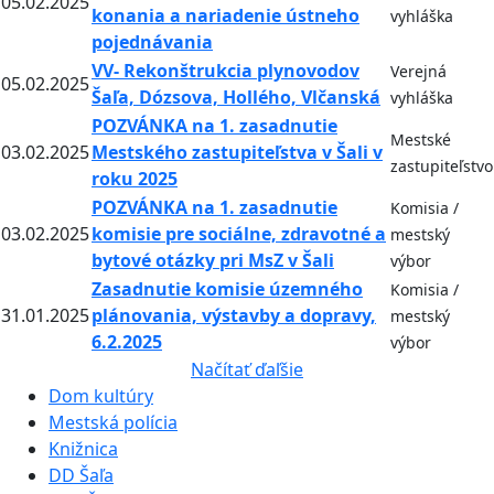
05.02.2025
konania a nariadenie ústneho
vyhláška
pojednávania
VV- Rekonštrukcia plynovodov
Verejná
05.02.2025
Šaľa, Dózsova, Hollého, Vlčanská
vyhláška
POZVÁNKA na 1. zasadnutie
Mestské
03.02.2025
Mestského zastupiteľstva v Šali v
zastupiteľstvo
roku 2025
POZVÁNKA na 1. zasadnutie
Komisia /
03.02.2025
komisie pre sociálne, zdravotné a
mestský
bytové otázky pri MsZ v Šali
výbor
Zasadnutie komisie územného
Komisia /
31.01.2025
plánovania, výstavby a dopravy,
mestský
6.2.2025
výbor
Načítať ďaľšie
Dom kultúry
Mestská polícia
Knižnica
DD Šaľa