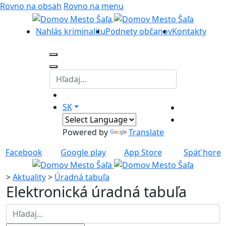
Rovno na obsah
Rovno na menu
Nahlás kriminalitu
Podnety občanov
Kontakty
SK
Powered by
Translate
Facebook
Google play
App Store
Späť hore
>
Aktuality
>
Úradná tabuľa
Elektronická úradná tabuľa