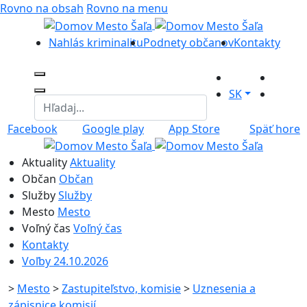
Rovno na obsah
Rovno na menu
Nahlás kriminalitu
Podnety občanov
Kontakty
SK
Facebook
Google play
App Store
Späť hore
Aktuality
Aktuality
Občan
Občan
Služby
Služby
Mesto
Mesto
Voľný čas
Voľný čas
Kontakty
Voľby 24.10.2026
>
Mesto
>
Zastupiteľstvo, komisie
>
Uznesenia a
zápisnice komisií