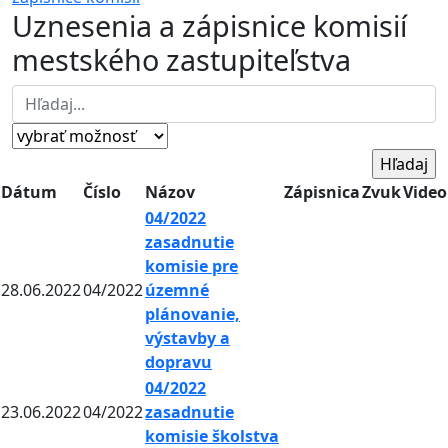
Uznesenia a zápisnice komisií
mestského zastupiteľstva
Dátum
Číslo
Názov
Zápisnica
Zvuk
Video
04/2022
zasadnutie
komisie pre
28.06.2022
04/2022
územné
plánovanie,
výstavby a
dopravu
04/2022
23.06.2022
04/2022
zasadnutie
komisie školstva