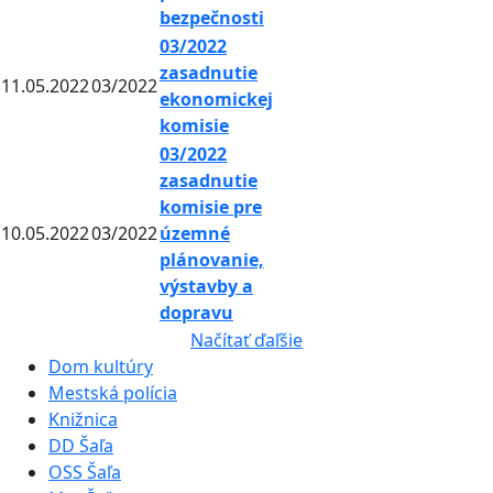
bezpečnosti
03/2022
zasadnutie
11.05.2022
03/2022
ekonomickej
komisie
03/2022
zasadnutie
komisie pre
10.05.2022
03/2022
územné
plánovanie,
výstavby a
dopravu
Načítať ďaľšie
Dom kultúry
Mestská polícia
Knižnica
DD Šaľa
OSS Šaľa