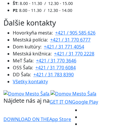
ŠT:
8.00 - 11.30 / 12.30 - 15.00
PI:
8.00 - 11.30 / 12.30 - 14.00
Ďalšie kontakty
Hovorkyňa mesta:
+421 / 905 585 626
Mestská polícia:
+421 / 31 770 6777
Dom kultúry:
+421 / 31 771 4054
Mestská knižnica:
+421 / 31 770 2228
MeT Šaľa:
+421 / 31 770 3646
OSS Šaľa:
+421 / 31 770 6084
DD Šaľa:
+421 / 31 783 8390
Všetky kontakty
Nájdete nás aj na
GET IT ON
Google Play
DOWNLOAD ON THE
App Store