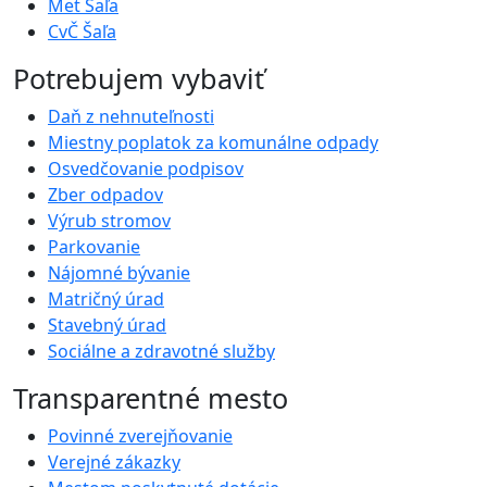
Met Šaľa
CvČ Šaľa
Potrebujem vybaviť
Daň z nehnuteľnosti
Miestny poplatok za komunálne odpady
Osvedčovanie podpisov
Zber odpadov
Výrub stromov
Parkovanie
Nájomné bývanie
Matričný úrad
Stavebný úrad
Sociálne a zdravotné služby
Transparentné mesto
Povinné zverejňovanie
Verejné zákazky