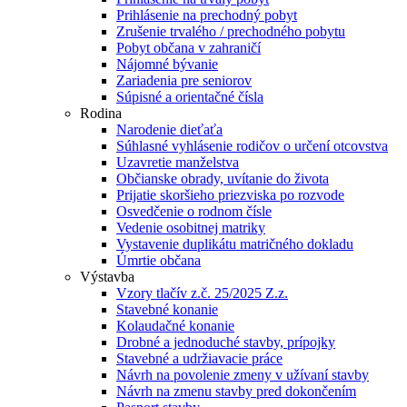
Prihlásenie na prechodný pobyt
Zrušenie trvalého / prechodného pobytu
Pobyt občana v zahraničí
Nájomné bývanie
Zariadenia pre seniorov
Súpisné a orientačné čísla
Rodina
Narodenie dieťaťa
Súhlasné vyhlásenie rodičov o určení otcovstva
Uzavretie manželstva
Občianske obrady, uvítanie do života
Prijatie skoršieho priezviska po rozvode
Osvedčenie o rodnom čísle
Vedenie osobitnej matriky
Vystavenie duplikátu matričného dokladu
Úmrtie občana
Výstavba
Vzory tlačív z.č. 25/2025 Z.z.
Stavebné konanie
Kolaudačné konanie
Drobné a jednoduché stavby, prípojky
Stavebné a udržiavacie práce
Návrh na povolenie zmeny v užívaní stavby
Návrh na zmenu stavby pred dokončením