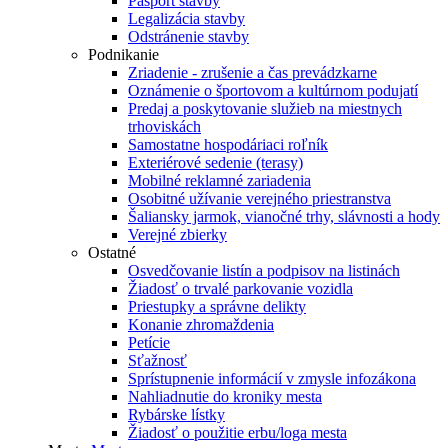
Pasport stavby
Legalizácia stavby
Odstránenie stavby
Podnikanie
Zriadenie - zrušenie a čas prevádzkarne
Oznámenie o športovom a kultúrnom podujatí
Predaj a poskytovanie služieb na miestnych
trhoviskách
Samostatne hospodáriaci roľník
Exteriérové sedenie (terasy)
Mobilné reklamné zariadenia
Osobitné užívanie verejného priestranstva
Šaliansky jarmok, vianočné trhy, slávnosti a hody
Verejné zbierky
Ostatné
Osvedčovanie listín a podpisov na listinách
Žiadosť o trvalé parkovanie vozidla
Priestupky a správne delikty
Konanie zhromaždenia
Petície
Sťažnosť
Sprístupnenie informácií v zmysle infozákona
Nahliadnutie do kroniky mesta
Rybárske lístky
Žiadosť o použitie erbu/loga mesta