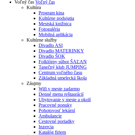
Voľný čas
Voľný čas
Kultúra
Program kina
Kultúrne podujatia
Mestská knižnica
Fotogaléria
Mobilná aplikácia
Kultúrne služby
Divadlo ASI
Divadlo MATERINKY
Divadlo ŠOK
Folklórny súbor ŠAĽAN
Tanečný klub JUMPING
Centrum voľného času
Základná umelecká škola
Záujmy
Wifi v meste zadarmo
Denné menu reštaurácií
Ubytovanie v meste a okolí
Pracovné ponuky
Pohotovosť lekární
Ambulancie
Cestovné poriadky
Inzercia
Katalóg firiem