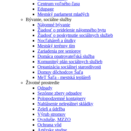
Centrum voľného času
Edupage
Mestský parlament mladých
Bývanie, sociálne služby
Nájomné bývanie
Žiadosť o pridelenie nájomného bytu
Žiadosť o poskytnutie sociálnych služieb
Nocľaháreň a útulky
Mestský terénny tím
Zariadenia pre seniorov
Domáca opatrovateľská služba
Komunitný plán sociálnych služieb
Organizácia sociálnej starostlivosti
Domov dôchodcov Šaľa
MeT Šaľa - mestská tepláreň
Životné prostredie
Odpady
Sezónne zbery odpadov
Polopodzemné kontajnery
Nahlásenie nelegálnej skládky
Zeleň a údržba
Výrub stromov
Ovzdušie, MZZO
Ochrana vôd
Artézske studne