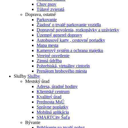
Chov psov
Túlavé zvieratá
Doprava, ostatné
Parkovanie
Žiadosť o trvalé parkovanie vozidla
Dopravné povolenia, rozkopávky a uzávierky
Územný generel dopravy
Autobusové karty , cestovné poriadky
Mapa mesta
Kamerový systém a ochrana majetku
Verejné osvetlenie
Zimná údržba
Pohrebiská, virtuálny cintorín
Prenájom hrobového miesta
Služby
Služby
Mestský úrad
Adresa, úradné hodiny
Klientské centrum
Kvalitný úrad
Prednosta MsÚ
Správne poplatky
Mobilná aplikácia
SMARTCity Šaľa
Bývanie
Prihlásenie na trvalý pobyt