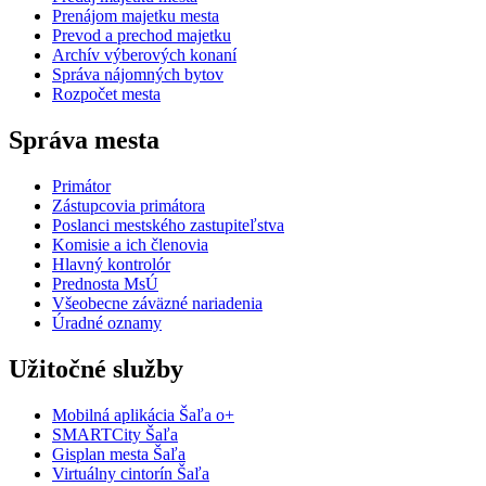
Prenájom majetku mesta
Prevod a prechod majetku
Archív výberových konaní
Správa nájomných bytov
Rozpočet mesta
Správa mesta
Primátor
Zástupcovia primátora
Poslanci mestského zastupiteľstva
Komisie a ich členovia
Hlavný kontrolór
Prednosta MsÚ
Všeobecne záväzné nariadenia
Úradné oznamy
Užitočné služby
Mobilná aplikácia Šaľa o+
SMARTCity Šaľa
Gisplan mesta Šaľa
Virtuálny cintorín Šaľa