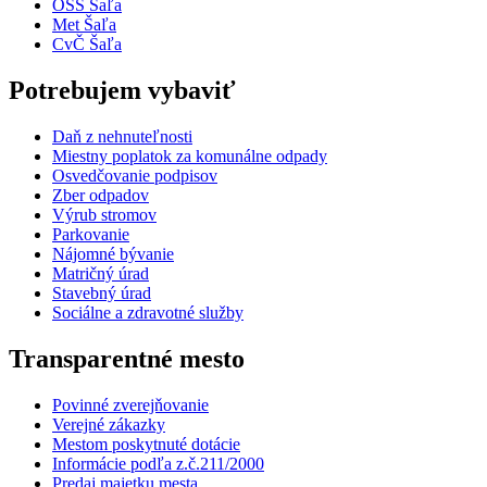
OSS Šaľa
Met Šaľa
CvČ Šaľa
Potrebujem vybaviť
Daň z nehnuteľnosti
Miestny poplatok za komunálne odpady
Osvedčovanie podpisov
Zber odpadov
Výrub stromov
Parkovanie
Nájomné bývanie
Matričný úrad
Stavebný úrad
Sociálne a zdravotné služby
Transparentné mesto
Povinné zverejňovanie
Verejné zákazky
Mestom poskytnuté dotácie
Informácie podľa z.č.211/2000
Predaj majetku mesta