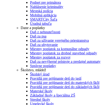
Podnet pre primátora
Nahlásenie kriminality
Mestská polícia
Mobilná aplikácia
SMARTCity Šaľa
Úradná tabuľa
Dane a poplatky
Daň z nehnuteľnosti
Daň za psa
Daň za užívanie verejného priestranstva
Daň za ubytovanie
Miestny poplatok za komunálne odpady
Miestny poplatok za drobné stavebné odpady
Miestny poplatok za rozvoj
Daň za nevýherné prístroje a predajné automaty
Správne poplatky
Školstvo, mládež
Školský úrad
Pravidlá pre prijímanie detí do jaslí
Pravidlá pre prijímanie detí do materských škôl
Pravidlá pre prijímanie detí do základných škôl
Materské školy
Základné školy a špeciálna ZŠ
Stredné školy
Umelecké školy