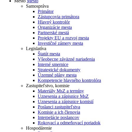
Mesto
Mesto
Samospráva
Primátor
Zástupcovia primátora
Hlavný kontrolór
Organizácie mesta
Partnerské mestá
Projekty EU a rozvoj mesta
Investičné zámery mesta
Legislatíva
Štatút mesta
Všeobecne záväzné nariadenia
Interné smernice
Strategické dokumenty
Územné plány mesta
Kompetencie hlavného kontrolóra
Zastupiteľstvo, komisie
Materiály MsZ a termíny
Uznesenia a zápisnice MsZ
Uznesenia a zápisnice komisií
Poslanci zastupiteľstva
Komisie a ich členovia
Interpelácie poslancov
Rokovací a odmeňovací poriadok
Hospodárenie