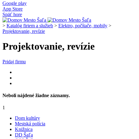
Google play
App Store
Späť hore
>
Katalóg firiem a služieb
>
Elektro, počítače, mobily
>
Projektovanie, revízie
Projektovanie, revízie
Pridaj firmu
Neboli nájdené žiadne záznamy.
1
Dom kultúry
Mestská polícia
Knižnica
DD Šaľa