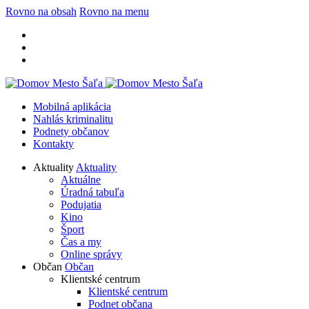
Rovno na obsah
Rovno na menu
Mobilná aplikácia
Nahlás kriminalitu
Podnety občanov
Kontakty
Aktuality
Aktuality
Aktuálne
Úradná tabuľa
Podujatia
Kino
Šport
Čas a my
Online správy
Občan
Občan
Klientské centrum
Klientské centrum
Podnet občana