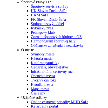
Športové kluby, OZ
Športový servis a správy
HK Slovan Duslo Šaľa
HKM Šaľa
FK Slovan Duslo Šaľa
Stolnotenisový oddiel
Rybársky zväz
Petangový klub
Zoznam športových klubov a OZ
Harmonogram športovej haly
Občianske združenia a neziskovky
O meste
Symboly mesta
História mesta
Kultúrne pamiatky
Geografia, obyvateľstvo
Infraštruktúra, cestovný ruch
Ocenenia mesta
Tvorivý čin roka
Kronika mesta
Mapa mesta
Čas a my
Užitočné odkazy
Online cestovné poriadky MHD Šaľa
Katastrálny portál