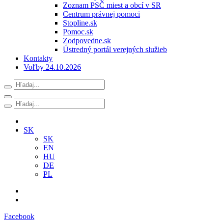
Zoznam PSČ miest a obcí v SR
Centrum právnej pomoci
Stopline.sk
Pomoc.sk
Zodpovedne.sk
Ústredný portál verejných služieb
Kontakty
Voľby 24.10.2026
SK
SK
EN
HU
DE
PL
Facebook