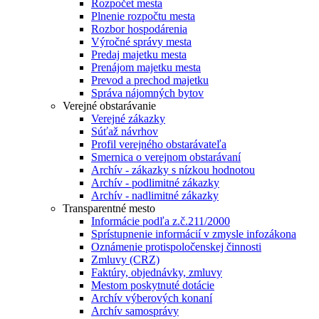
Rozpočet mesta
Plnenie rozpočtu mesta
Rozbor hospodárenia
Výročné správy mesta
Predaj majetku mesta
Prenájom majetku mesta
Prevod a prechod majetku
Správa nájomných bytov
Verejné obstarávanie
Verejné zákazky
Súťaž návrhov
Profil verejného obstarávateľa
Smernica o verejnom obstarávaní
Archív - zákazky s nízkou hodnotou
Archív - podlimitné zákazky
Archív - nadlimitné zákazky
Transparentné mesto
Informácie podľa z.č.211/2000
Sprístupnenie informácií v zmysle infozákona
Oznámenie protispoločenskej činnosti
Zmluvy (CRZ)
Faktúry, objednávky, zmluvy
Mestom poskytnuté dotácie
Archív výberových konaní
Archív samosprávy