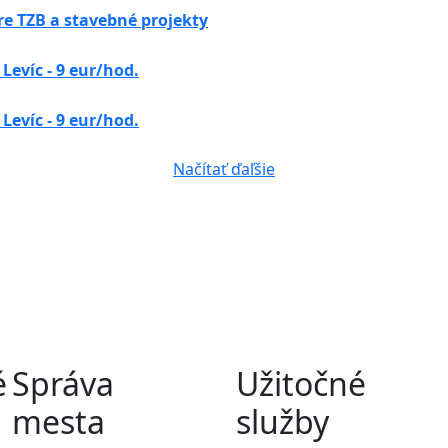
e TZB a stavebné projekty
Levíc - 9 eur/hod.
Levíc - 9 eur/hod.
Načítať ďaľšie
é
Správa
Užitočné
mesta
služby