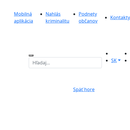
Mobilná
Nahlás
Podnety
Kontakty
aplikácia
kriminalitu
občanov
SK
Späť hore