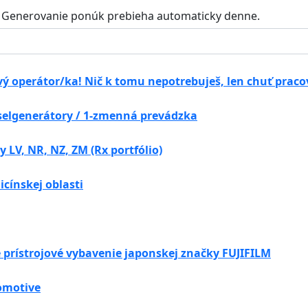
Generovanie ponúk prebieha automaticky denne.
ý operátor/ka! Nič k tomu nepotrebuješ, len chuť praco
selgenerátory / 1-zmenná prevádzka
 LV, NR, NZ, ZM (Rx portfólio)
cínskej oblasti
 prístrojové vybavenie japonskej značky FUJIFILM
omotive