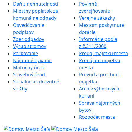
Daň z nehnuteľnosti
Povinné
Miestny poplatok za
zverejňovanie
komunálne odpady
Verejné zákazky
Osvedčovanie
Mestom poskytnuté
podpisov
dotácie
Zber odpadov
Informácie podľa
Výrub stromov
z.č.211/2000
Parkovanie
Predaj majetku mesta
Nájomné bývanie
Prenájom majetku
Matričný úrad
mesta
Stavebný úrad
Prevod a prechod
Sociálne a zdravotné
majetku
služby
Archív výberových
konaní
Správa nájomných
bytov
Rozpočet mesta