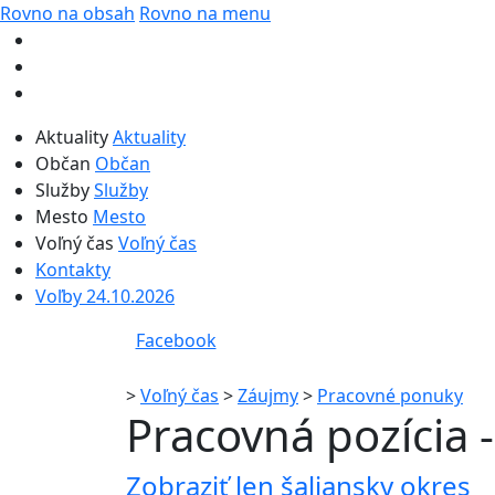
Rovno na obsah
Rovno na menu
Aktuality
Aktuality
Občan
Občan
Služby
Služby
Mesto
Mesto
Voľný čas
Voľný čas
Kontakty
Voľby 24.10.2026
Facebook
>
Voľný čas
>
Záujmy
>
Pracovné ponuky
Pracovná pozícia -
Zobraziť len šaliansky okres