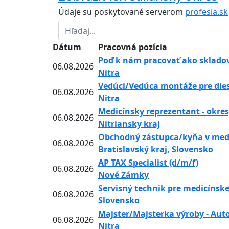
Údaje su poskytované serverom
profesia.sk
Dátum
Pracovná pozícia
Poď k nám pracovať ako skladov
06.08.2026
Nitra
Vedúci/Vedúca montáže pre die
06.08.2026
Nitra
Medicínsky reprezentant - okresy
06.08.2026
Nitriansky kraj
Obchodný zástupca/kyňa v medi
06.08.2026
Bratislavský kraj, Slovensko
AP TAX Specialist (d/m/f)
06.08.2026
Nové Zámky
Servisný technik pre medicínske
06.08.2026
Slovensko
Majster/Majsterka výroby - Aut
06.08.2026
Nitra