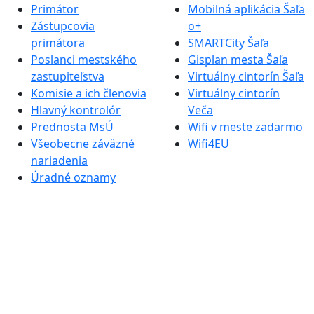
Primátor
Mobilná aplikácia Šaľa
Zástupcovia
o+
primátora
SMARTCity Šaľa
Poslanci mestského
Gisplan mesta Šaľa
zastupiteľstva
Virtuálny cintorín Šaľa
Komisie a ich členovia
Virtuálny cintorín
Hlavný kontrolór
Veča
Prednosta MsÚ
Wifi v meste zadarmo
Všeobecne záväzné
Wifi4EU
nariadenia
Úradné oznamy