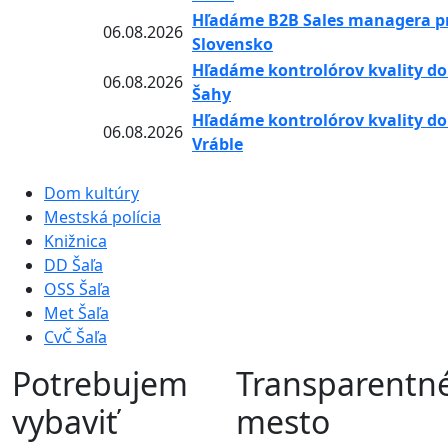
Hľadáme B2B Sales managera pr
06.08.2026
Slovensko
Hľadáme kontrolórov kvality do 
06.08.2026
Šahy
Hľadáme kontrolórov kvality do 
06.08.2026
Vráble
Dom kultúry
Mestská polícia
Knižnica
DD Šaľa
OSS Šaľa
Met Šaľa
CvČ Šaľa
Potrebujem
Transparentn
vybaviť
mesto