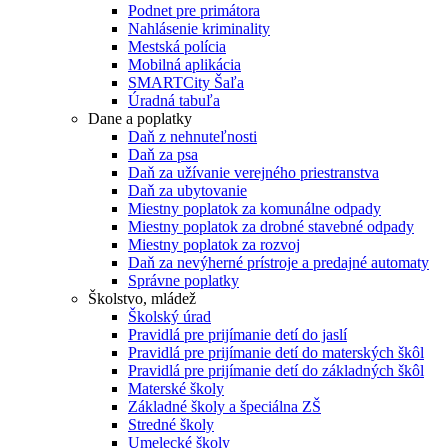
Podnet pre primátora
Nahlásenie kriminality
Mestská polícia
Mobilná aplikácia
SMARTCity Šaľa
Úradná tabuľa
Dane a poplatky
Daň z nehnuteľnosti
Daň za psa
Daň za užívanie verejného priestranstva
Daň za ubytovanie
Miestny poplatok za komunálne odpady
Miestny poplatok za drobné stavebné odpady
Miestny poplatok za rozvoj
Daň za nevýherné prístroje a predajné automaty
Správne poplatky
Školstvo, mládež
Školský úrad
Pravidlá pre prijímanie detí do jaslí
Pravidlá pre prijímanie detí do materských škôl
Pravidlá pre prijímanie detí do základných škôl
Materské školy
Základné školy a špeciálna ZŠ
Stredné školy
Umelecké školy