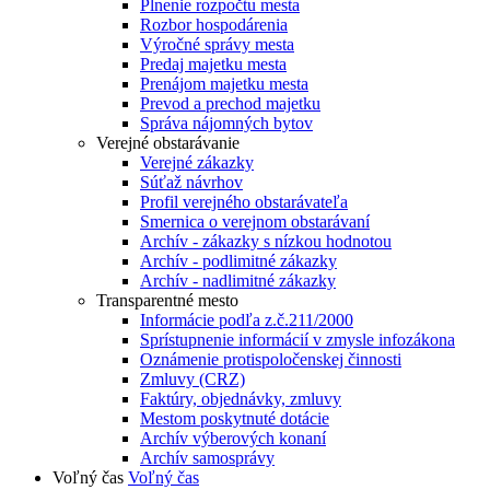
Plnenie rozpočtu mesta
Rozbor hospodárenia
Výročné správy mesta
Predaj majetku mesta
Prenájom majetku mesta
Prevod a prechod majetku
Správa nájomných bytov
Verejné obstarávanie
Verejné zákazky
Súťaž návrhov
Profil verejného obstarávateľa
Smernica o verejnom obstarávaní
Archív - zákazky s nízkou hodnotou
Archív - podlimitné zákazky
Archív - nadlimitné zákazky
Transparentné mesto
Informácie podľa z.č.211/2000
Sprístupnenie informácií v zmysle infozákona
Oznámenie protispoločenskej činnosti
Zmluvy (CRZ)
Faktúry, objednávky, zmluvy
Mestom poskytnuté dotácie
Archív výberových konaní
Archív samosprávy
Voľný čas
Voľný čas