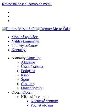
Rovno na obsah
Rovno na menu
Mobilná aplikácia
Nahlás kriminalitu
Podnety občanov
Kontakty
Aktuality
Aktuality
Aktuálne
Úradná tabuľa
Podujatia
Kino
Šport
Čas a my
Online správy
Občan
Občan
Klientské centrum
Klientské centrum
Podnet občana