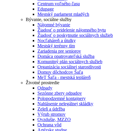
Centrum voľného času
Edupage
Mestský parlament mladých
Bývanie, sociálne služby
Nájomné bývanie
Žiadosť o pridelenie nájomného bytu
Žiadosť o poskytnutie sociálnych služieb
Nocľaháreň a útulky
Mestský terénny tím
Zariadenia pre seniorov
Domáca opatrovateľská služba
Komunitný plán sociálnych služieb
Organizácia sociálnej starostlivosti
Domov dôchodcov Šaľa
MeT Šaľa - mestská tepláreň
Životné prostredie
Odpady
Sezónne zbery odpadov
Polopodzemné kontajnery
Nahlásenie nelegálnej skládky
Zeleň a údržba
Výrub stromov
Ovzdušie, MZZO
Ochrana vôd
Artézske studne