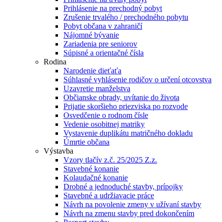
Prihlásenie na prechodný pobyt
Zrušenie trvalého / prechodného pobytu
Pobyt občana v zahraničí
Nájomné bývanie
Zariadenia pre seniorov
Súpisné a orientačné čísla
Rodina
Narodenie dieťaťa
Súhlasné vyhlásenie rodičov o určení otcovstva
Uzavretie manželstva
Občianske obrady, uvítanie do života
Prijatie skoršieho priezviska po rozvode
Osvedčenie o rodnom čísle
Vedenie osobitnej matriky
Vystavenie duplikátu matričného dokladu
Úmrtie občana
Výstavba
Vzory tlačív z.č. 25/2025 Z.z.
Stavebné konanie
Kolaudačné konanie
Drobné a jednoduché stavby, prípojky
Stavebné a udržiavacie práce
Návrh na povolenie zmeny v užívaní stavby
Návrh na zmenu stavby pred dokončením