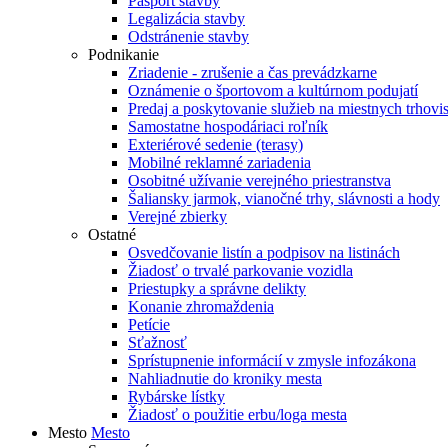
Pasport stavby
Legalizácia stavby
Odstránenie stavby
Podnikanie
Zriadenie - zrušenie a čas prevádzkarne
Oznámenie o športovom a kultúrnom podujatí
Predaj a poskytovanie služieb na miestnych trhovi
Samostatne hospodáriaci roľník
Exteriérové sedenie (terasy)
Mobilné reklamné zariadenia
Osobitné užívanie verejného priestranstva
Šaliansky jarmok, vianočné trhy, slávnosti a hody
Verejné zbierky
Ostatné
Osvedčovanie listín a podpisov na listinách
Žiadosť o trvalé parkovanie vozidla
Priestupky a správne delikty
Konanie zhromaždenia
Petície
Sťažnosť
Sprístupnenie informácií v zmysle infozákona
Nahliadnutie do kroniky mesta
Rybárske lístky
Žiadosť o použitie erbu/loga mesta
Mesto
Mesto