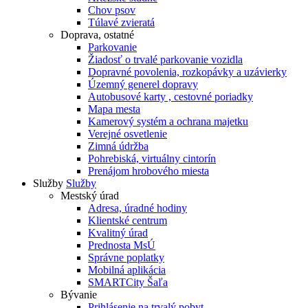
Chov psov
Túlavé zvieratá
Doprava, ostatné
Parkovanie
Žiadosť o trvalé parkovanie vozidla
Dopravné povolenia, rozkopávky a uzávierky
Územný generel dopravy
Autobusové karty , cestovné poriadky
Mapa mesta
Kamerový systém a ochrana majetku
Verejné osvetlenie
Zimná údržba
Pohrebiská, virtuálny cintorín
Prenájom hrobového miesta
Služby
Služby
Mestský úrad
Adresa, úradné hodiny
Klientské centrum
Kvalitný úrad
Prednosta MsÚ
Správne poplatky
Mobilná aplikácia
SMARTCity Šaľa
Bývanie
Prihlásenie na trvalý pobyt