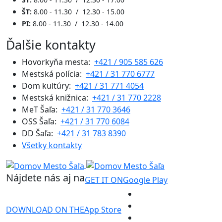
ŠT:
8.00 - 11.30 / 12.30 - 15.00
PI:
8.00 - 11.30 / 12.30 - 14.00
Ďalšie kontakty
Hovorkyňa mesta:
+421 / 905 585 626
Mestská polícia:
+421 / 31 770 6777
Dom kultúry:
+421 / 31 771 4054
Mestská knižnica:
+421 / 31 770 2228
MeT Šaľa:
+421 / 31 770 3646
OSS Šaľa:
+421 / 31 770 6084
DD Šaľa:
+421 / 31 783 8390
Všetky kontakty
Nájdete nás aj na
GET IT ON
Google Play
DOWNLOAD ON THE
App Store