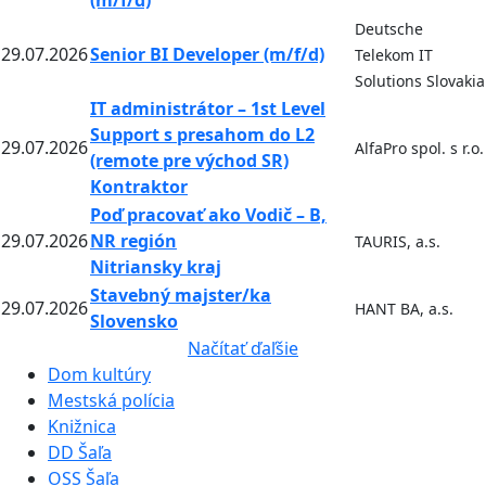
(m/f/d)
Deutsche
29.07.2026
Senior BI Developer (m/f/d)
Telekom IT
Solutions Slovakia
IT administrátor – 1st Level
Support s presahom do L2
29.07.2026
AlfaPro spol. s r.o.
(remote pre východ SR)
Kontraktor
Poď pracovať ako Vodič – B,
29.07.2026
NR región
TAURIS, a.s.
Nitriansky kraj
Stavebný majster/ka
29.07.2026
HANT BA, a.s.
Slovensko
Načítať ďaľšie
Dom kultúry
Mestská polícia
Knižnica
DD Šaľa
OSS Šaľa