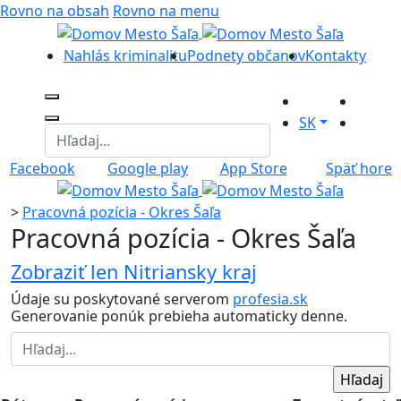
Rovno na obsah
Rovno na menu
Nahlás kriminalitu
Podnety občanov
Kontakty
SK
Facebook
Google play
App Store
Späť hore
>
Pracovná pozícia - Okres Šaľa
Pracovná pozícia - Okres Šaľa
Zobraziť len Nitriansky kraj
Údaje su poskytované serverom
profesia.sk
Generovanie ponúk prebieha automaticky denne.