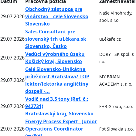
Dátum
Pracovná pozícia
Zamestnávateľ
Obchodný zástupca pre
Naše Vinohrady,
29.07.2026
vinárstvo – cele Slovensko
spol. s r.o.
Slovensko
Sales Consultant pre
29.07.2026
slovenský trh uLékara.sk
uLékaře.cz
Slovensko, Česko
Vedúci výrobného úseku
DORYT SK spol. s
29.07.2026
Košický kraj, Slovensko
r.o.
Celé Slovensko-Unikátna
príležitosť-Bratislava/ TOP
MY BRAIN
29.07.2026
lektor/lektorka angličtiny
ACADEMY s. r. o.
dospelí -...
Vodič nad 3,5 tony (Ref. č.:
29.07.2026
942731)
FHB Group, s.r.o.
Bratislavský kraj, Slovensko
Energy Process Expert - Junior
29.07.2026
Operations Coordinator
Fpt Slovakia s.r.o.