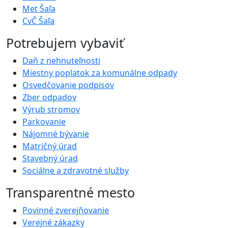
Met Šaľa
CvČ Šaľa
Potrebujem vybaviť
Daň z nehnuteľnosti
Miestny poplatok za komunálne odpady
Osvedčovanie podpisov
Zber odpadov
Výrub stromov
Parkovanie
Nájomné bývanie
Matričný úrad
Stavebný úrad
Sociálne a zdravotné služby
Transparentné mesto
Povinné zverejňovanie
Verejné zákazky