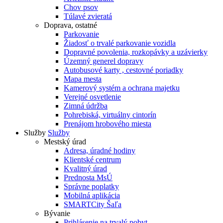
Chov psov
Túlavé zvieratá
Doprava, ostatné
Parkovanie
Žiadosť o trvalé parkovanie vozidla
Dopravné povolenia, rozkopávky a uzávierky
Územný generel dopravy
Autobusové karty , cestovné poriadky
Mapa mesta
Kamerový systém a ochrana majetku
Verejné osvetlenie
Zimná údržba
Pohrebiská, virtuálny cintorín
Prenájom hrobového miesta
Služby
Služby
Mestský úrad
Adresa, úradné hodiny
Klientské centrum
Kvalitný úrad
Prednosta MsÚ
Správne poplatky
Mobilná aplikácia
SMARTCity Šaľa
Bývanie
Prihlásenie na trvalý pobyt