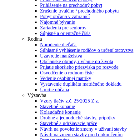
Prihlásenie na prechodný pobyt
Zrušenie trvalého / prechodného pobytu
Pobyt občana v zahraničí
Nájomné bývanie
Zariadenia pre seniorov
Súpisné a orientačné čísla
Rodina
Narodenie dieťaťa
Súhlasné vyhlásenie rodičov o určení otcovstva
Uzavretie manželstva
Občianske obrady, uvítanie do života
Prijatie skoršieho priezviska po rozvode
Osvedčenie o rodnom čísle
Vedenie osobitnej matriky
Vystavenie duplikátu matričného dokladu
Úmrtie občana
Výstavba
Vzory tlačív z.č. 25/2025 Z.z.
Stavebné konanie
Kolaudačné konanie
Drobné a jednoduché stavby, prípojky
Stavebné a udržiavacie práce
Návrh na povolenie zmeny v užívaní stavby
Návrh na zmenu stavby pred dokončením