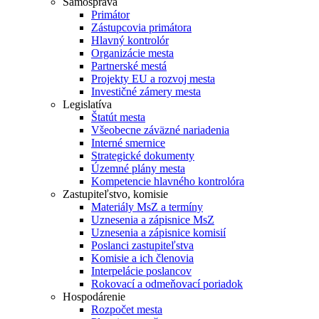
Samospráva
Primátor
Zástupcovia primátora
Hlavný kontrolór
Organizácie mesta
Partnerské mestá
Projekty EU a rozvoj mesta
Investičné zámery mesta
Legislatíva
Štatút mesta
Všeobecne záväzné nariadenia
Interné smernice
Strategické dokumenty
Územné plány mesta
Kompetencie hlavného kontrolóra
Zastupiteľstvo, komisie
Materiály MsZ a termíny
Uznesenia a zápisnice MsZ
Uznesenia a zápisnice komisií
Poslanci zastupiteľstva
Komisie a ich členovia
Interpelácie poslancov
Rokovací a odmeňovací poriadok
Hospodárenie
Rozpočet mesta