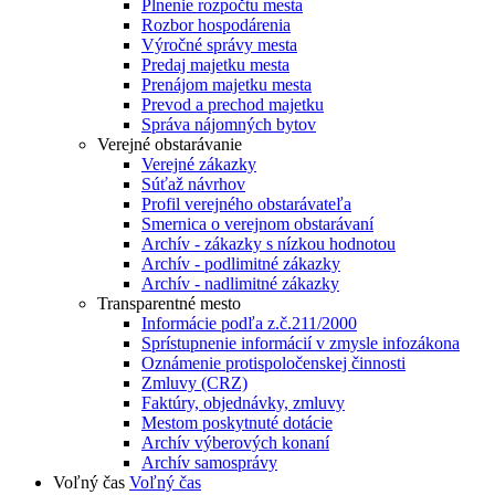
Plnenie rozpočtu mesta
Rozbor hospodárenia
Výročné správy mesta
Predaj majetku mesta
Prenájom majetku mesta
Prevod a prechod majetku
Správa nájomných bytov
Verejné obstarávanie
Verejné zákazky
Súťaž návrhov
Profil verejného obstarávateľa
Smernica o verejnom obstarávaní
Archív - zákazky s nízkou hodnotou
Archív - podlimitné zákazky
Archív - nadlimitné zákazky
Transparentné mesto
Informácie podľa z.č.211/2000
Sprístupnenie informácií v zmysle infozákona
Oznámenie protispoločenskej činnosti
Zmluvy (CRZ)
Faktúry, objednávky, zmluvy
Mestom poskytnuté dotácie
Archív výberových konaní
Archív samosprávy
Voľný čas
Voľný čas