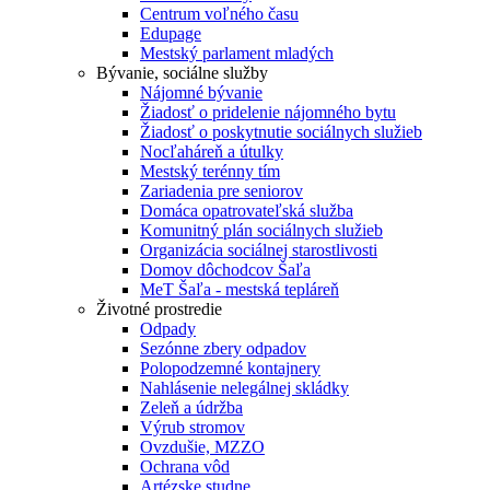
Centrum voľného času
Edupage
Mestský parlament mladých
Bývanie, sociálne služby
Nájomné bývanie
Žiadosť o pridelenie nájomného bytu
Žiadosť o poskytnutie sociálnych služieb
Nocľaháreň a útulky
Mestský terénny tím
Zariadenia pre seniorov
Domáca opatrovateľská služba
Komunitný plán sociálnych služieb
Organizácia sociálnej starostlivosti
Domov dôchodcov Šaľa
MeT Šaľa - mestská tepláreň
Životné prostredie
Odpady
Sezónne zbery odpadov
Polopodzemné kontajnery
Nahlásenie nelegálnej skládky
Zeleň a údržba
Výrub stromov
Ovzdušie, MZZO
Ochrana vôd
Artézske studne