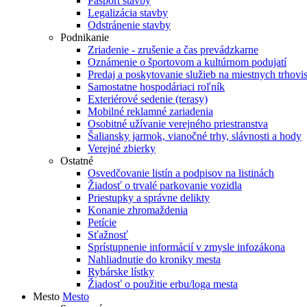
Pasport stavby
Legalizácia stavby
Odstránenie stavby
Podnikanie
Zriadenie - zrušenie a čas prevádzkarne
Oznámenie o športovom a kultúrnom podujatí
Predaj a poskytovanie služieb na miestnych trhovi
Samostatne hospodáriaci roľník
Exteriérové sedenie (terasy)
Mobilné reklamné zariadenia
Osobitné užívanie verejného priestranstva
Šaliansky jarmok, vianočné trhy, slávnosti a hody
Verejné zbierky
Ostatné
Osvedčovanie listín a podpisov na listinách
Žiadosť o trvalé parkovanie vozidla
Priestupky a správne delikty
Konanie zhromaždenia
Petície
Sťažnosť
Sprístupnenie informácií v zmysle infozákona
Nahliadnutie do kroniky mesta
Rybárske lístky
Žiadosť o použitie erbu/loga mesta
Mesto
Mesto