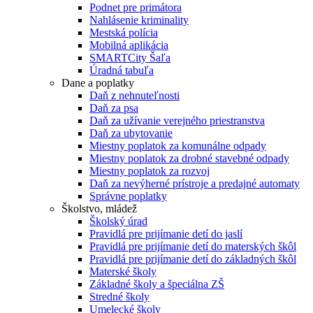
Podnet pre primátora
Nahlásenie kriminality
Mestská polícia
Mobilná aplikácia
SMARTCity Šaľa
Úradná tabuľa
Dane a poplatky
Daň z nehnuteľnosti
Daň za psa
Daň za užívanie verejného priestranstva
Daň za ubytovanie
Miestny poplatok za komunálne odpady
Miestny poplatok za drobné stavebné odpady
Miestny poplatok za rozvoj
Daň za nevýherné prístroje a predajné automaty
Správne poplatky
Školstvo, mládež
Školský úrad
Pravidlá pre prijímanie detí do jaslí
Pravidlá pre prijímanie detí do materských škôl
Pravidlá pre prijímanie detí do základných škôl
Materské školy
Základné školy a špeciálna ZŠ
Stredné školy
Umelecké školy