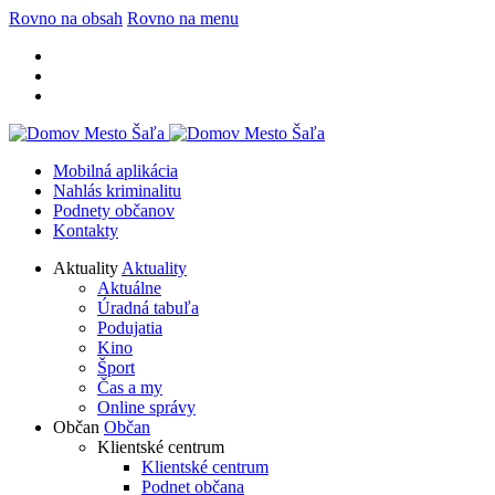
Rovno na obsah
Rovno na menu
Mobilná aplikácia
Nahlás kriminalitu
Podnety občanov
Kontakty
Aktuality
Aktuality
Aktuálne
Úradná tabuľa
Podujatia
Kino
Šport
Čas a my
Online správy
Občan
Občan
Klientské centrum
Klientské centrum
Podnet občana