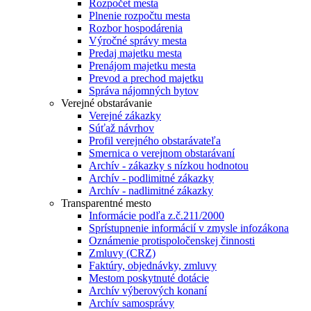
Rozpočet mesta
Plnenie rozpočtu mesta
Rozbor hospodárenia
Výročné správy mesta
Predaj majetku mesta
Prenájom majetku mesta
Prevod a prechod majetku
Správa nájomných bytov
Verejné obstarávanie
Verejné zákazky
Súťaž návrhov
Profil verejného obstarávateľa
Smernica o verejnom obstarávaní
Archív - zákazky s nízkou hodnotou
Archív - podlimitné zákazky
Archív - nadlimitné zákazky
Transparentné mesto
Informácie podľa z.č.211/2000
Sprístupnenie informácií v zmysle infozákona
Oznámenie protispoločenskej činnosti
Zmluvy (CRZ)
Faktúry, objednávky, zmluvy
Mestom poskytnuté dotácie
Archív výberových konaní
Archív samosprávy