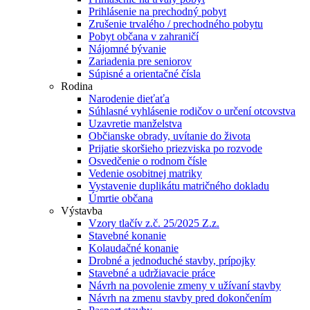
Prihlásenie na prechodný pobyt
Zrušenie trvalého / prechodného pobytu
Pobyt občana v zahraničí
Nájomné bývanie
Zariadenia pre seniorov
Súpisné a orientačné čísla
Rodina
Narodenie dieťaťa
Súhlasné vyhlásenie rodičov o určení otcovstva
Uzavretie manželstva
Občianske obrady, uvítanie do života
Prijatie skoršieho priezviska po rozvode
Osvedčenie o rodnom čísle
Vedenie osobitnej matriky
Vystavenie duplikátu matričného dokladu
Úmrtie občana
Výstavba
Vzory tlačív z.č. 25/2025 Z.z.
Stavebné konanie
Kolaudačné konanie
Drobné a jednoduché stavby, prípojky
Stavebné a udržiavacie práce
Návrh na povolenie zmeny v užívaní stavby
Návrh na zmenu stavby pred dokončením