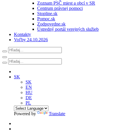
Zoznam PSČ miest a obcí v SR
Centrum právnej pomoci
Stopline.sk
Pomoc.sk
Zodpovedne.sk
Ústredný portál verejných služieb
Kontakty
Voľby 24.10.2026
SK
SK
EN
HU
DE
PL
Powered by
Translate