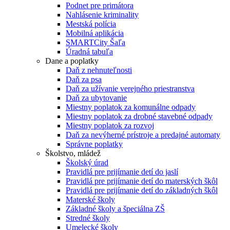
Podnet pre primátora
Nahlásenie kriminality
Mestská polícia
Mobilná aplikácia
SMARTCity Šaľa
Úradná tabuľa
Dane a poplatky
Daň z nehnuteľnosti
Daň za psa
Daň za užívanie verejného priestranstva
Daň za ubytovanie
Miestny poplatok za komunálne odpady
Miestny poplatok za drobné stavebné odpady
Miestny poplatok za rozvoj
Daň za nevýherné prístroje a predajné automaty
Správne poplatky
Školstvo, mládež
Školský úrad
Pravidlá pre prijímanie detí do jaslí
Pravidlá pre prijímanie detí do materských škôl
Pravidlá pre prijímanie detí do základných škôl
Materské školy
Základné školy a špeciálna ZŠ
Stredné školy
Umelecké školy