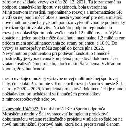
zdrojov na základe výzvy zo dňa 28. 12. 2021. Tá je zameraná na
podporu amatérskeho športu v regiónoch, bola uverejnená
Ministerstvom investícií, regionálneho rozvoja a informatizácie SR
a vďaka nej budú môcť obce a mestá vybudovať pre deti a mládež
nové multifunkčné haly , ktoré pomôžu vytvoriť vhodné podmienky
pre rôzne športové aktivity. Na takúto podporu regionálneho
rozvoja v oblasti športu bolo vyčlenených 12 miliónov eur. Výška
dotácie na jeden projekt môže dosiahnuť maximálne 1,2 milióna eur,
pričom miera spolufinancovania zo strany príjemcu je 10 %. Do
výzvy sa samosprávy môžu zapojiť do konca júna 2022.
Nevyhnutnou podmienkou pri podávaní žiadosti o finančné
prostriedky je vypracovaná kompletná projektová dokumentácia
vrátane realizačného projektu, ktorú mesto Šaľa nemá. Vzhľadom
k tomu, že v budúcnosti
mesto uvažuje o možnej výstavbe novej multifunkčnej športovej
haly, čo je taktiež zahrnuté v Koncepcii rozvoja športu v meste Šaľa
na roky 2020 – 2025, kompletná projektová dokumentácia je nutnou
požiadavkou pri uchádzaní sa finančných prostriedkov
z mimorozpočtových zdrojov.
Uznesenie 1/4/2022:
Komisia mládeže a športu odporúča
Mestskému úradu v Šali vypracovať kompletnú projektovú
dokumentáciu vrátane realizačného projektu v súlade so štúdiou na
novú multifunkčnú športovú halu, ktorá bola predstavená členom