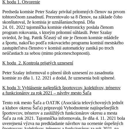
K bodu 1. Otvorenie
Predseda komisie Peter Szalay privítal prítomných členov na prvom
tohtoročnom zasadnutí. Prezentovalo sa 8 členov, na základe čoho
skonštatoval, že komisia je uznášaniaschopná. Dňa
24. 01. 2022 tajomníčka komisie elektronicky poslala členom
program rokovania, s ktorým prítomní súhlasili. Peter Szalay
uviedol, že Ing. Patrik Ščasný už nie je členom komisie mládeže
a športu, nakoľko podľa rokovacieho programu komisií mestského
zastupiteľstva členstvo v komisii automaticky zaniká po troch
neúčastiach za sebou (mimo práceneschopnosti).
K bodu 2. Kontrola prijatých uznesení
Peter Szalay informoval o plnení úloh uznesení zo zasadnutia
komisie zo dňa 1. 12. 2021 a dodal, že uznesenia boli splnené.
K bodu 3: Vyhlásenie najlepších športovcov, kolektívov, trénerov
a funkcionárov za rok 2021 – návrhy mesto Šaľa
Tento rok mesto Šaľa a OATJK (Asociácia telovýchovných jednôt
a klubov okresu Šaľa) pripravujú Vyhodnotenie najúspešnejších
športovcov, trénerov a zaslúžilých funkcionárov okresu a mesta
Šaľa za rok 2021. Tajomníčka informovala, že dňa 4. 11. 2021 bola
uverejnená výzva na predkladanie návrhov na ocenenie úspešných
športovcov, kolektívov, trénerov a funkcionárov za rok 2021, na