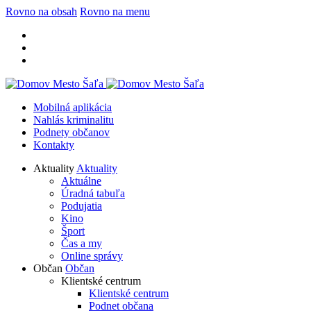
Rovno na obsah
Rovno na menu
Mobilná aplikácia
Nahlás kriminalitu
Podnety občanov
Kontakty
Aktuality
Aktuality
Aktuálne
Úradná tabuľa
Podujatia
Kino
Šport
Čas a my
Online správy
Občan
Občan
Klientské centrum
Klientské centrum
Podnet občana