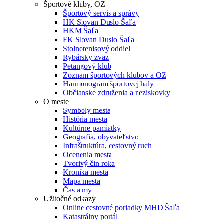
Športové kluby, OZ
Športový servis a správy
HK Slovan Duslo Šaľa
HKM Šaľa
FK Slovan Duslo Šaľa
Stolnotenisový oddiel
Rybársky zväz
Petangový klub
Zoznam športových klubov a OZ
Harmonogram športovej haly
Občianske združenia a neziskovky
O meste
Symboly mesta
História mesta
Kultúrne pamiatky
Geografia, obyvateľstvo
Infraštruktúra, cestovný ruch
Ocenenia mesta
Tvorivý čin roka
Kronika mesta
Mapa mesta
Čas a my
Užitočné odkazy
Online cestovné poriadky MHD Šaľa
Katastrálny portál