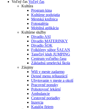
Voľný čas
Voľný čas
Kultúra
Program kina
Kultúrne podujatia
Mestská knižnica
Fotogaléria
Mobilná aplikácia
Kultúrne služby
Divadlo ASI
Divadlo MATERINKY
Divadlo ŠOK
Folklórny súbor ŠAĽAN
Tanečný klub JUMPING
Centrum voľného času
Základná umelecká škola
Záujmy
Wifi v meste zadarmo
Denné menu reštaurácií
Ubytovanie v meste a okolí
Pracovné ponuky
Pohotovosť lekární
Ambulancie
Cestovné poriadky
Inzercia
Katalóg firiem