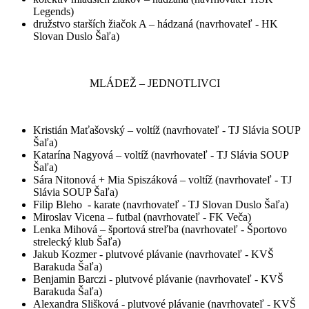
Legends)
družstvo starších žiačok A – hádzaná (navrhovateľ - HK
Slovan Duslo Šaľa)
MLÁDEŽ – JEDNOTLIVCI
Kristián Maťašovský – voltíž (navrhovateľ - TJ Slávia SOUP
Šaľa)
Katarína Nagyová – voltíž (navrhovateľ - TJ Slávia SOUP
Šaľa)
Sára Nitonová + Mia Spiszáková – voltíž (navrhovateľ - TJ
Slávia SOUP Šaľa)
Filip Bleho - karate (navrhovateľ - TJ Slovan Duslo Šaľa)
Miroslav Vicena – futbal (navrhovateľ - FK Veča)
Lenka Mihová – športová streľba (navrhovateľ - Športovo
strelecký klub Šaľa)
Jakub Kozmer - plutvové plávanie (navrhovateľ - KVŠ
Barakuda Šaľa)
Benjamin Barczi - plutvové plávanie (navrhovateľ - KVŠ
Barakuda Šaľa)
Alexandra Slišková - plutvové plávanie (navrhovateľ - KVŠ