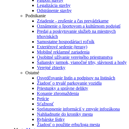
Pasport stavby
Legalizácia stavby
Odstránenie stavby
Podnikanie
Zriadenie - zrušenie a čas prevádzkarne
Oznámenie o športovom a kultúrnom podujatí
Predaj a poskytovanie služieb na miestnych
trhoviskách
Samostatne hospodáriaci roľník
Exteriérové sedenie (terasy)
Mobilné reklamné zariadenia
Osobitné užívanie verejného priestranstva
Šaliansky jarmok, vianočné trhy, slávnosti a hody
Verejné zbierky
Ostatné
Osvedčovanie listín a podpisov na listinách
Žiadosť o trvalé parkovanie vozidla
Priestupky a správne delikty
Konanie zhromaždenia
Petície
Sťažnosť
Sprístupnenie informácií v zmysle infozákona
Nahliadnutie do kroniky mesta
Rybárske lístky
Žiadosť o použitie erbu/loga mesta