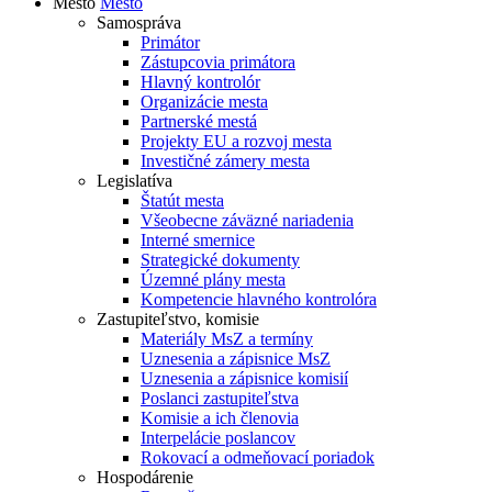
Mesto
Mesto
Samospráva
Primátor
Zástupcovia primátora
Hlavný kontrolór
Organizácie mesta
Partnerské mestá
Projekty EU a rozvoj mesta
Investičné zámery mesta
Legislatíva
Štatút mesta
Všeobecne záväzné nariadenia
Interné smernice
Strategické dokumenty
Územné plány mesta
Kompetencie hlavného kontrolóra
Zastupiteľstvo, komisie
Materiály MsZ a termíny
Uznesenia a zápisnice MsZ
Uznesenia a zápisnice komisií
Poslanci zastupiteľstva
Komisie a ich členovia
Interpelácie poslancov
Rokovací a odmeňovací poriadok
Hospodárenie