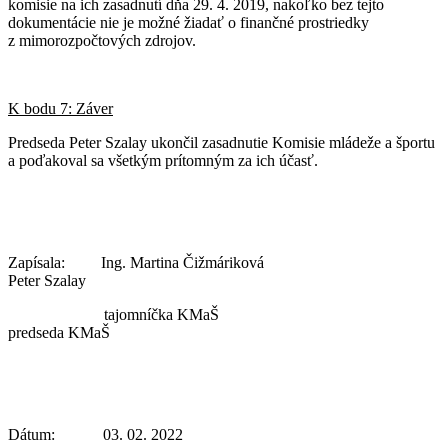
komisie na ich zasadnutí dňa 29. 4. 2019, nakoľko bez tejto
dokumentácie nie je možné žiadať o finančné prostriedky
z mimorozpočtových zdrojov.
K bodu 7: Záver
Predseda Peter Szalay ukončil zasadnutie Komisie mládeže a športu
a poďakoval sa všetkým prítomným za ich účasť.
Zapísala: Ing. Martina Čižmáriková
Peter Szalay
tajomníčka KMaŠ
predseda KMaŠ
Dátum: 03. 02. 2022