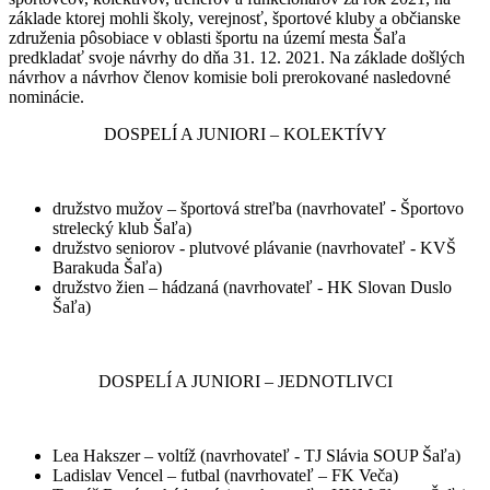
základe ktorej mohli školy, verejnosť, športové kluby a občianske
združenia pôsobiace v oblasti športu na území mesta Šaľa
predkladať svoje návrhy do dňa 31. 12. 2021. Na základe došlých
návrhov a návrhov členov komisie boli prerokované nasledovné
nominácie.
DOSPELÍ A JUNIORI – KOLEKTÍVY
družstvo mužov – športová streľba (navrhovateľ - Športovo
strelecký klub Šaľa)
družstvo seniorov - plutvové plávanie (navrhovateľ - KVŠ
Barakuda Šaľa)
družstvo žien – hádzaná (navrhovateľ - HK Slovan Duslo
Šaľa)
DOSPELÍ A JUNIORI – JEDNOTLIVCI
Lea Hakszer – voltíž (navrhovateľ - TJ Slávia SOUP Šaľa)
Ladislav Vencel – futbal (navrhovateľ – FK Veča)