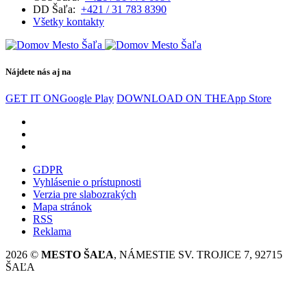
DD Šaľa:
+421 / 31 783 8390
Všetky kontakty
Nájdete nás aj na
GET IT ON
Google Play
DOWNLOAD ON THE
App Store
GDPR
Vyhlásenie o prístupnosti
Verzia pre slabozrakých
Mapa stránok
RSS
Reklama
2026 ©
MESTO ŠAĽA
, NÁMESTIE SV. TROJICE 7, 92715
ŠAĽA