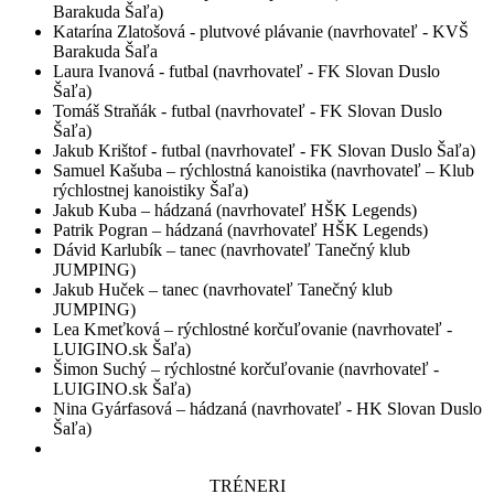
Barakuda Šaľa)
Katarína Zlatošová - plutvové plávanie (navrhovateľ - KVŠ
Barakuda Šaľa
Laura Ivanová - futbal (navrhovateľ - FK Slovan Duslo
Šaľa)
Tomáš Straňák - futbal (navrhovateľ - FK Slovan Duslo
Šaľa)
Jakub Krištof - futbal (navrhovateľ - FK Slovan Duslo Šaľa)
Samuel Kašuba – rýchlostná kanoistika (navrhovateľ – Klub
rýchlostnej kanoistiky Šaľa)
Jakub Kuba – hádzaná (navrhovateľ HŠK Legends)
Patrik Pogran – hádzaná (navrhovateľ HŠK Legends)
Dávid Karlubík – tanec (navrhovateľ Tanečný klub
JUMPING)
Jakub Huček – tanec (navrhovateľ Tanečný klub
JUMPING)
Lea Kmeťková – rýchlostné korčuľovanie (navrhovateľ -
LUIGINO.sk Šaľa)
Šimon Suchý – rýchlostné korčuľovanie (navrhovateľ -
LUIGINO.sk Šaľa)
Nina Gyárfasová – hádzaná (navrhovateľ - HK Slovan Duslo
Šaľa)
TRÉNERI