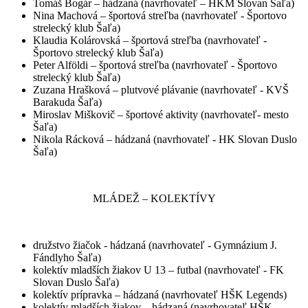
Tomáš Bogár – hádzaná (navrhovateľ – HKM Slovan Šaľa)
Nina Machová – športová streľba (navrhovateľ - Športovo
strelecký klub Šaľa)
Klaudia Kolárovská – športová streľba (navrhovateľ -
Športovo strelecký klub Šaľa)
Peter Alföldi – športová streľba (navrhovateľ - Športovo
strelecký klub Šaľa)
Zuzana Hrašková – plutvové plávanie (navrhovateľ - KVŠ
Barakuda Šaľa)
Miroslav Miškovič – športové aktivity (navrhovateľ- mesto
Šaľa)
Nikola Rácková – hádzaná (navrhovateľ - HK Slovan Duslo
Šaľa)
MLÁDEŽ – KOLEKTÍVY
družstvo žiačok - hádzaná (navrhovateľ - Gymnázium J.
Fándlyho Šaľa)
kolektív mladších žiakov U 13 – futbal (navrhovateľ - FK
Slovan Duslo Šaľa)
kolektív prípravka – hádzaná (navrhovateľ HŠK Legends)
kolektív mladších žiakov – hádzaná (navrhovateľ HŠK