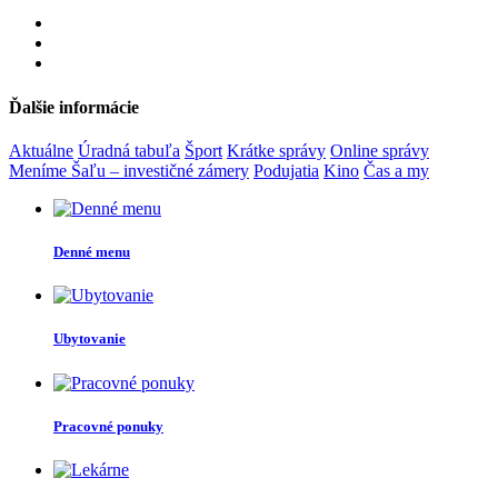
Ďalšie informácie
Aktuálne
Úradná tabuľa
Šport
Krátke správy
Online správy
Meníme Šaľu – investičné zámery
Podujatia
Kino
Čas a my
Denné menu
Ubytovanie
Pracovné ponuky