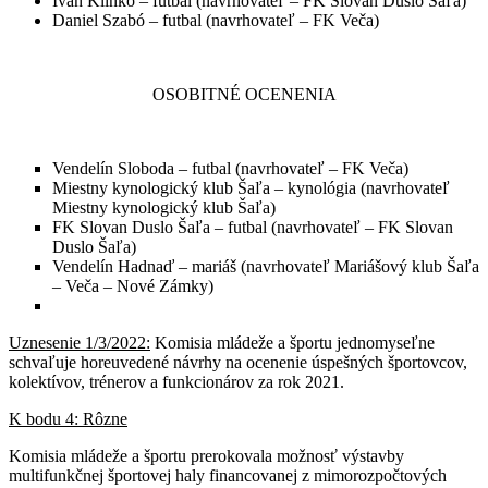
Ivan Klinko – futbal (navrhovateľ – FK Slovan Duslo Šaľa)
Daniel Szabó – futbal (navrhovateľ – FK Veča)
OSOBITNÉ OCENENIA
Vendelín Sloboda – futbal (navrhovateľ – FK Veča)
Miestny kynologický klub Šaľa – kynológia (navrhovateľ
Miestny kynologický klub Šaľa)
FK Slovan Duslo Šaľa – futbal (navrhovateľ – FK Slovan
Duslo Šaľa)
Vendelín Hadnaď – mariáš (navrhovateľ Mariášový klub Šaľa
– Veča – Nové Zámky)
Uznesenie 1/3/2022:
Komisia mládeže a športu jednomyseľne
schvaľuje horeuvedené návrhy na ocenenie úspešných športovcov,
kolektívov, trénerov a funkcionárov za rok 2021.
K bodu 4: Rôzne
Komisia mládeže a športu prerokovala možnosť výstavby
multifunkčnej športovej haly financovanej z mimorozpočtových