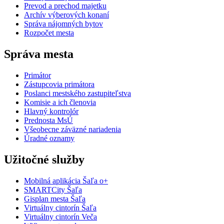
Prevod a prechod majetku
Archív výberových konaní
Správa nájomných bytov
Rozpočet mesta
Správa mesta
Primátor
Zástupcovia primátora
Poslanci mestského zastupiteľstva
Komisie a ich členovia
Hlavný kontrolór
Prednosta MsÚ
Všeobecne záväzné nariadenia
Úradné oznamy
Užitočné služby
Mobilná aplikácia Šaľa o+
SMARTCity Šaľa
Gisplan mesta Šaľa
Virtuálny cintorín Šaľa
Virtuálny cintorín Veča