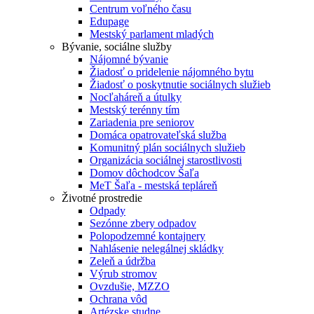
Centrum voľného času
Edupage
Mestský parlament mladých
Bývanie, sociálne služby
Nájomné bývanie
Žiadosť o pridelenie nájomného bytu
Žiadosť o poskytnutie sociálnych služieb
Nocľaháreň a útulky
Mestský terénny tím
Zariadenia pre seniorov
Domáca opatrovateľská služba
Komunitný plán sociálnych služieb
Organizácia sociálnej starostlivosti
Domov dôchodcov Šaľa
MeT Šaľa - mestská tepláreň
Životné prostredie
Odpady
Sezónne zbery odpadov
Polopodzemné kontajnery
Nahlásenie nelegálnej skládky
Zeleň a údržba
Výrub stromov
Ovzdušie, MZZO
Ochrana vôd
Artézske studne