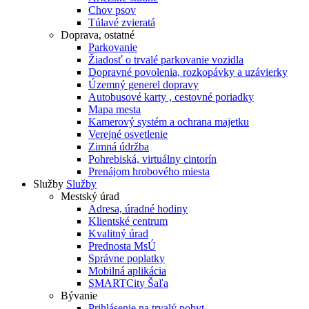
Chov psov
Túlavé zvieratá
Doprava, ostatné
Parkovanie
Žiadosť o trvalé parkovanie vozidla
Dopravné povolenia, rozkopávky a uzávierky
Územný generel dopravy
Autobusové karty , cestovné poriadky
Mapa mesta
Kamerový systém a ochrana majetku
Verejné osvetlenie
Zimná údržba
Pohrebiská, virtuálny cintorín
Prenájom hrobového miesta
Služby
Služby
Mestský úrad
Adresa, úradné hodiny
Klientské centrum
Kvalitný úrad
Prednosta MsÚ
Správne poplatky
Mobilná aplikácia
SMARTCity Šaľa
Bývanie
Prihlásenie na trvalý pobyt