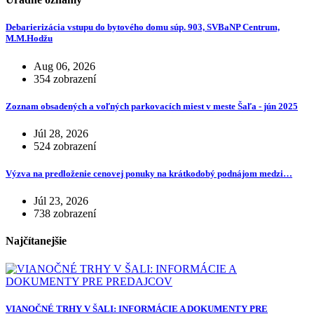
Debarierizácia vstupu do bytového domu súp. 903, SVBaNP Centrum,
M.M.Hodžu
Aug 06, 2026
354 zobrazení
Zoznam obsadených a voľných parkovacích miest v meste Šaľa - jún 2025
Júl 28, 2026
524 zobrazení
Výzva na predloženie cenovej ponuky na krátkodobý podnájom medzi…
Júl 23, 2026
738 zobrazení
Najčítanejšie
VIANOČNÉ TRHY V ŠALI: INFORMÁCIE A DOKUMENTY PRE