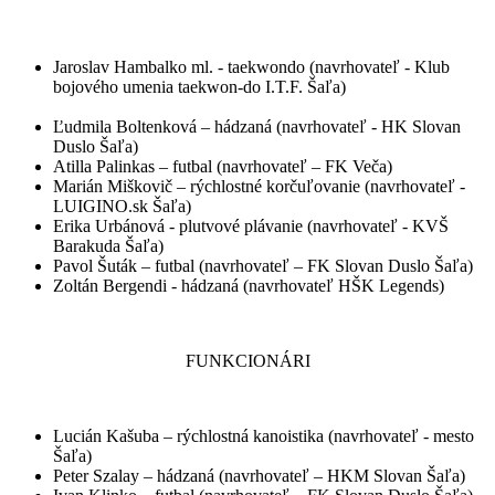
Jaroslav Hambalko ml. - taekwondo (navrhovateľ - Klub
bojového umenia taekwon-do I.T.F. Šaľa)
Ľudmila Boltenková – hádzaná (navrhovateľ - HK Slovan
Duslo Šaľa)
Atilla Palinkas – futbal (navrhovateľ – FK Veča)
Marián Miškovič – rýchlostné korčuľovanie (navrhovateľ -
LUIGINO.sk Šaľa)
Erika Urbánová - plutvové plávanie (navrhovateľ - KVŠ
Barakuda Šaľa)
Pavol Šuták – futbal (navrhovateľ – FK Slovan Duslo Šaľa)
Zoltán Bergendi - hádzaná (navrhovateľ HŠK Legends)
FUNKCIONÁRI
Lucián Kašuba – rýchlostná kanoistika (navrhovateľ - mesto
Šaľa)
Peter Szalay – hádzaná (navrhovateľ – HKM Slovan Šaľa)