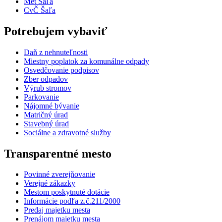
Met Šaľa
CvČ Šaľa
Potrebujem vybaviť
Daň z nehnuteľnosti
Miestny poplatok za komunálne odpady
Osvedčovanie podpisov
Zber odpadov
Výrub stromov
Parkovanie
Nájomné bývanie
Matričný úrad
Stavebný úrad
Sociálne a zdravotné služby
Transparentné mesto
Povinné zverejňovanie
Verejné zákazky
Mestom poskytnuté dotácie
Informácie podľa z.č.211/2000
Predaj majetku mesta
Prenájom majetku mesta