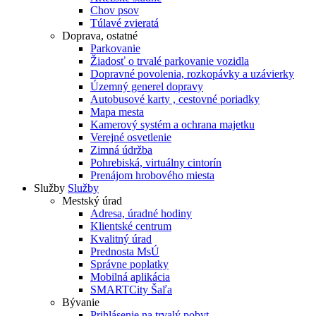
Chov psov
Túlavé zvieratá
Doprava, ostatné
Parkovanie
Žiadosť o trvalé parkovanie vozidla
Dopravné povolenia, rozkopávky a uzávierky
Územný generel dopravy
Autobusové karty , cestovné poriadky
Mapa mesta
Kamerový systém a ochrana majetku
Verejné osvetlenie
Zimná údržba
Pohrebiská, virtuálny cintorín
Prenájom hrobového miesta
Služby
Služby
Mestský úrad
Adresa, úradné hodiny
Klientské centrum
Kvalitný úrad
Prednosta MsÚ
Správne poplatky
Mobilná aplikácia
SMARTCity Šaľa
Bývanie
Prihlásenie na trvalý pobyt