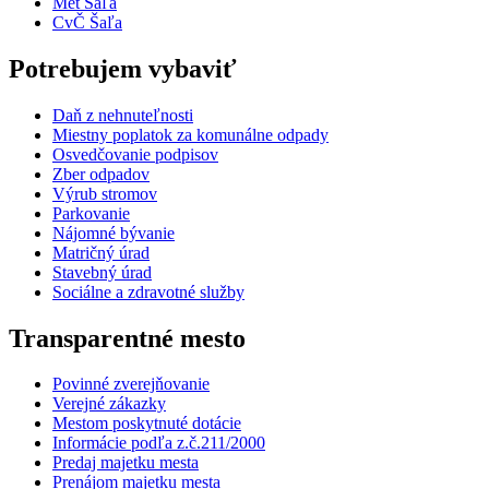
Met Šaľa
CvČ Šaľa
Potrebujem vybaviť
Daň z nehnuteľnosti
Miestny poplatok za komunálne odpady
Osvedčovanie podpisov
Zber odpadov
Výrub stromov
Parkovanie
Nájomné bývanie
Matričný úrad
Stavebný úrad
Sociálne a zdravotné služby
Transparentné mesto
Povinné zverejňovanie
Verejné zákazky
Mestom poskytnuté dotácie
Informácie podľa z.č.211/2000
Predaj majetku mesta
Prenájom majetku mesta