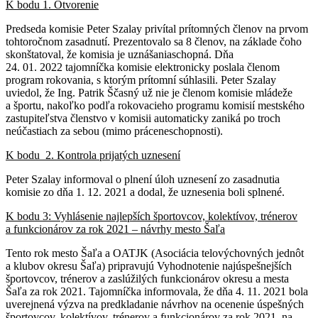
K bodu 1. Otvorenie
Predseda komisie Peter Szalay privítal prítomných členov na prvom
tohtoročnom zasadnutí. Prezentovalo sa 8 členov, na základe čoho
skonštatoval, že komisia je uznášaniaschopná. Dňa
24. 01. 2022 tajomníčka komisie elektronicky poslala členom
program rokovania, s ktorým prítomní súhlasili. Peter Szalay
uviedol, že Ing. Patrik Ščasný už nie je členom komisie mládeže
a športu, nakoľko podľa rokovacieho programu komisií mestského
zastupiteľstva členstvo v komisii automaticky zaniká po troch
neúčastiach za sebou (mimo práceneschopnosti).
K bodu 2. Kontrola prijatých uznesení
Peter Szalay informoval o plnení úloh uznesení zo zasadnutia
komisie zo dňa 1. 12. 2021 a dodal, že uznesenia boli splnené.
K bodu 3: Vyhlásenie najlepších športovcov, kolektívov, trénerov
a funkcionárov za rok 2021 – návrhy mesto Šaľa
Tento rok mesto Šaľa a OATJK (Asociácia telovýchovných jednôt
a klubov okresu Šaľa) pripravujú Vyhodnotenie najúspešnejších
športovcov, trénerov a zaslúžilých funkcionárov okresu a mesta
Šaľa za rok 2021. Tajomníčka informovala, že dňa 4. 11. 2021 bola
uverejnená výzva na predkladanie návrhov na ocenenie úspešných
športovcov, kolektívov, trénerov a funkcionárov za rok 2021, na