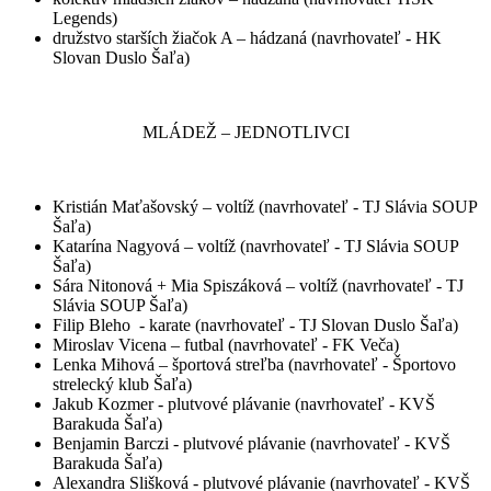
Legends)
družstvo starších žiačok A – hádzaná (navrhovateľ - HK
Slovan Duslo Šaľa)
MLÁDEŽ – JEDNOTLIVCI
Kristián Maťašovský – voltíž (navrhovateľ - TJ Slávia SOUP
Šaľa)
Katarína Nagyová – voltíž (navrhovateľ - TJ Slávia SOUP
Šaľa)
Sára Nitonová + Mia Spiszáková – voltíž (navrhovateľ - TJ
Slávia SOUP Šaľa)
Filip Bleho - karate (navrhovateľ - TJ Slovan Duslo Šaľa)
Miroslav Vicena – futbal (navrhovateľ - FK Veča)
Lenka Mihová – športová streľba (navrhovateľ - Športovo
strelecký klub Šaľa)
Jakub Kozmer - plutvové plávanie (navrhovateľ - KVŠ
Barakuda Šaľa)
Benjamin Barczi - plutvové plávanie (navrhovateľ - KVŠ
Barakuda Šaľa)
Alexandra Slišková - plutvové plávanie (navrhovateľ - KVŠ