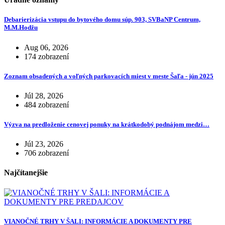
Debarierizácia vstupu do bytového domu súp. 903, SVBaNP Centrum,
M.M.Hodžu
Aug 06, 2026
174 zobrazení
Zoznam obsadených a voľných parkovacích miest v meste Šaľa - jún 2025
Júl 28, 2026
484 zobrazení
Výzva na predloženie cenovej ponuky na krátkodobý podnájom medzi…
Júl 23, 2026
706 zobrazení
Najčítanejšie
VIANOČNÉ TRHY V ŠALI: INFORMÁCIE A DOKUMENTY PRE