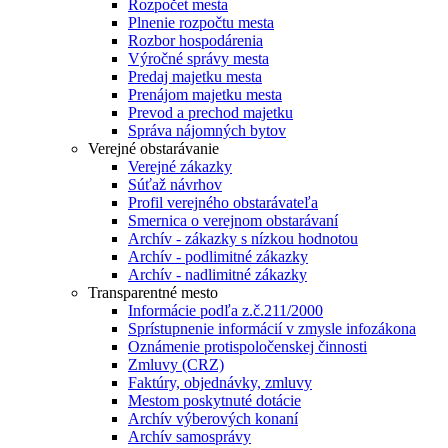
Rozpočet mesta
Plnenie rozpočtu mesta
Rozbor hospodárenia
Výročné správy mesta
Predaj majetku mesta
Prenájom majetku mesta
Prevod a prechod majetku
Správa nájomných bytov
Verejné obstarávanie
Verejné zákazky
Súťaž návrhov
Profil verejného obstarávateľa
Smernica o verejnom obstarávaní
Archív - zákazky s nízkou hodnotou
Archív - podlimitné zákazky
Archív - nadlimitné zákazky
Transparentné mesto
Informácie podľa z.č.211/2000
Sprístupnenie informácií v zmysle infozákona
Oznámenie protispoločenskej činnosti
Zmluvy (CRZ)
Faktúry, objednávky, zmluvy
Mestom poskytnuté dotácie
Archív výberových konaní
Archív samosprávy