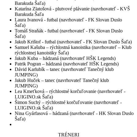
Barakuda Šaľa)
Katarína Zlatošová - plutvové plávanie (navrhovateľ - KVŠ
Barakuda Šaľa
Laura Ivanová - futbal (navrhovateľ - FK Slovan Duslo
Šaľa)
Tomáš Straňák - futbal (navrhovateľ - FK Slovan Duslo
Šaľa)
Jakub Krištof - futbal (navrhovateľ - FK Slovan Duslo Šaľa)
Samuel Kašuba – rýchlostná kanoistika (navrhovateľ – Klub
rýchlostnej kanoistiky Šaľa)
Jakub Kuba – hádzaná (navrhovateľ HŠK Legends)
Patrik Pogran – hádzaná (navrhovateľ HŠK Legends)
Dávid Karlubík – tanec (navrhovateľ Tanečný klub
JUMPING)
Jakub Huček – tanec (navrhovateľ Tanečný klub
JUMPING)
Lea Kmeťková – rýchlostné korčuľovanie (navrhovateľ -
LUIGINO.sk Šaľa)
Šimon Suchý – rýchlostné korčuľovanie (navrhovateľ -
LUIGINO.sk Šaľa)
Nina Gyárfasová – hádzaná (navrhovateľ - HK Slovan Duslo
Šaľa)
TRÉNERI