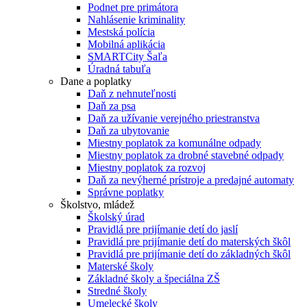
Podnet pre primátora
Nahlásenie kriminality
Mestská polícia
Mobilná aplikácia
SMARTCity Šaľa
Úradná tabuľa
Dane a poplatky
Daň z nehnuteľnosti
Daň za psa
Daň za užívanie verejného priestranstva
Daň za ubytovanie
Miestny poplatok za komunálne odpady
Miestny poplatok za drobné stavebné odpady
Miestny poplatok za rozvoj
Daň za nevýherné prístroje a predajné automaty
Správne poplatky
Školstvo, mládež
Školský úrad
Pravidlá pre prijímanie detí do jaslí
Pravidlá pre prijímanie detí do materských škôl
Pravidlá pre prijímanie detí do základných škôl
Materské školy
Základné školy a špeciálna ZŠ
Stredné školy
Umelecké školy