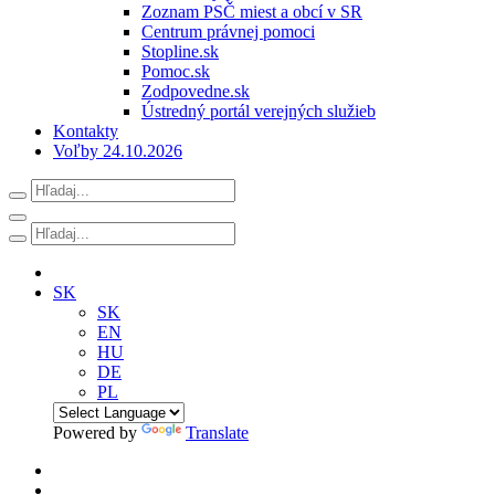
Zoznam PSČ miest a obcí v SR
Centrum právnej pomoci
Stopline.sk
Pomoc.sk
Zodpovedne.sk
Ústredný portál verejných služieb
Kontakty
Voľby 24.10.2026
SK
SK
EN
HU
DE
PL
Powered by
Translate