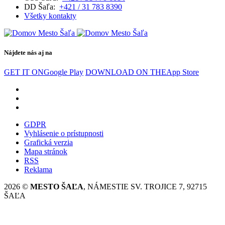
DD Šaľa:
+421 / 31 783 8390
Všetky kontakty
Nájdete nás aj na
GET IT ON
Google Play
DOWNLOAD ON THE
App Store
GDPR
Vyhlásenie o prístupnosti
Grafická verzia
Mapa stránok
RSS
Reklama
2026 ©
MESTO ŠAĽA
, NÁMESTIE SV. TROJICE 7, 92715
ŠAĽA