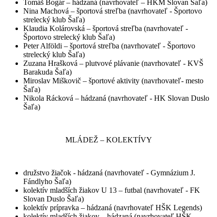
Tomáš Bogár – hádzaná (navrhovateľ – HKM Slovan Šaľa)
Nina Machová – športová streľba (navrhovateľ - Športovo
strelecký klub Šaľa)
Klaudia Kolárovská – športová streľba (navrhovateľ -
Športovo strelecký klub Šaľa)
Peter Alföldi – športová streľba (navrhovateľ - Športovo
strelecký klub Šaľa)
Zuzana Hrašková – plutvové plávanie (navrhovateľ - KVŠ
Barakuda Šaľa)
Miroslav Miškovič – športové aktivity (navrhovateľ- mesto
Šaľa)
Nikola Rácková – hádzaná (navrhovateľ - HK Slovan Duslo
Šaľa)
MLÁDEŽ – KOLEKTÍVY
družstvo žiačok - hádzaná (navrhovateľ - Gymnázium J.
Fándlyho Šaľa)
kolektív mladších žiakov U 13 – futbal (navrhovateľ - FK
Slovan Duslo Šaľa)
kolektív prípravka – hádzaná (navrhovateľ HŠK Legends)
kolektív mladších žiakov – hádzaná (navrhovateľ HŠK