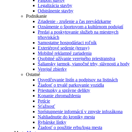
Pasport stavby
Legalizácia stavby
Odstránenie stavby
Podnikanie
Zriadenie - zrušenie a čas prevádzkarne
Oznámenie o športovom a kultúrnom podujatí
Predaj a poskytovanie služieb na miestnych
trhoviskách
Samostatne hospodáriaci roľník
Exteriérové sedenie (terasy)
Mobilné reklamné zariadenia
Osobitné užívanie verejného priestranstva
Šaliansky jarmok, vianočné trhy, slávnosti a hody
Verejné zbierky
Ostatné
Osvedčovanie listín a podpisov na listinách
Žiadosť o trvalé parkovanie vozidla
Priestupky a správne delikty
Konanie zhromaždenia
Petície
Sťažnosť
Sprístupnenie informácií v zmysle infozákona
Nahliadnutie do kroniky mesta
Rybárske lístky
Žiadosť o použitie erbu/loga mesta