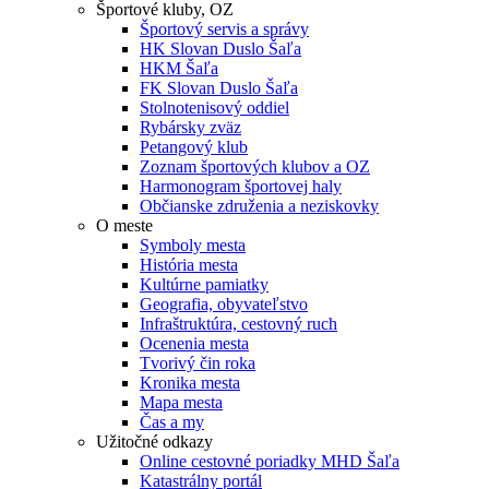
Športové kluby, OZ
Športový servis a správy
HK Slovan Duslo Šaľa
HKM Šaľa
FK Slovan Duslo Šaľa
Stolnotenisový oddiel
Rybársky zväz
Petangový klub
Zoznam športových klubov a OZ
Harmonogram športovej haly
Občianske združenia a neziskovky
O meste
Symboly mesta
História mesta
Kultúrne pamiatky
Geografia, obyvateľstvo
Infraštruktúra, cestovný ruch
Ocenenia mesta
Tvorivý čin roka
Kronika mesta
Mapa mesta
Čas a my
Užitočné odkazy
Online cestovné poriadky MHD Šaľa
Katastrálny portál