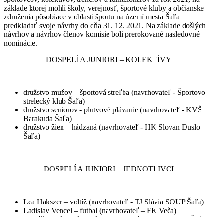
základe ktorej mohli školy, verejnosť, športové kluby a občianske
združenia pôsobiace v oblasti športu na území mesta Šaľa
predkladať svoje návrhy do dňa 31. 12. 2021. Na základe došlých
návrhov a návrhov členov komisie boli prerokované nasledovné
nominácie.
DOSPELÍ A JUNIORI – KOLEKTÍVY
družstvo mužov – športová streľba (navrhovateľ - Športovo
strelecký klub Šaľa)
družstvo seniorov - plutvové plávanie (navrhovateľ - KVŠ
Barakuda Šaľa)
družstvo žien – hádzaná (navrhovateľ - HK Slovan Duslo
Šaľa)
DOSPELÍ A JUNIORI – JEDNOTLIVCI
Lea Hakszer – voltíž (navrhovateľ - TJ Slávia SOUP Šaľa)
Ladislav Vencel – futbal (navrhovateľ – FK Veča)