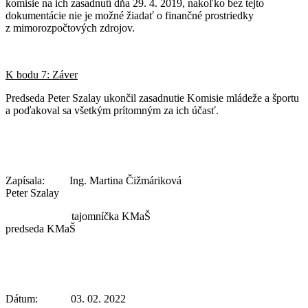
komisie na ich zasadnutí dňa 29. 4. 2019, nakoľko bez tejto
dokumentácie nie je možné žiadať o finančné prostriedky
z mimorozpočtových zdrojov.
K bodu 7: Záver
Predseda Peter Szalay ukončil zasadnutie Komisie mládeže a športu
a poďakoval sa všetkým prítomným za ich účasť.
Zapísala: Ing. Martina Čižmáriková
Peter Szalay
tajomníčka KMaŠ
predseda KMaŠ
Dátum: 03. 02. 2022