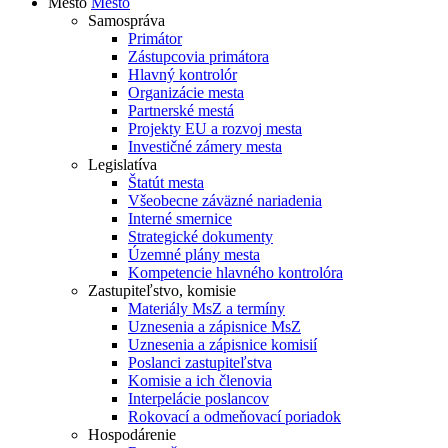
Mesto
Mesto
Samospráva
Primátor
Zástupcovia primátora
Hlavný kontrolór
Organizácie mesta
Partnerské mestá
Projekty EU a rozvoj mesta
Investičné zámery mesta
Legislatíva
Štatút mesta
Všeobecne záväzné nariadenia
Interné smernice
Strategické dokumenty
Územné plány mesta
Kompetencie hlavného kontrolóra
Zastupiteľstvo, komisie
Materiály MsZ a termíny
Uznesenia a zápisnice MsZ
Uznesenia a zápisnice komisií
Poslanci zastupiteľstva
Komisie a ich členovia
Interpelácie poslancov
Rokovací a odmeňovací poriadok
Hospodárenie