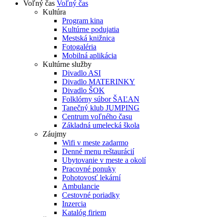
Voľný čas
Voľný čas
Kultúra
Program kina
Kultúrne podujatia
Mestská knižnica
Fotogaléria
Mobilná aplikácia
Kultúrne služby
Divadlo ASI
Divadlo MATERINKY
Divadlo ŠOK
Folklórny súbor ŠAĽAN
Tanečný klub JUMPING
Centrum voľného času
Základná umelecká škola
Záujmy
Wifi v meste zadarmo
Denné menu reštaurácií
Ubytovanie v meste a okolí
Pracovné ponuky
Pohotovosť lekární
Ambulancie
Cestovné poriadky
Inzercia
Katalóg firiem