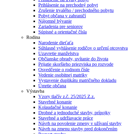
Prihlásenie na prechodný pobyt
Zrušenie trvalého / prechodného pobytu
Pobyt občana v zahraničí
Nájomné bývanie
Zariadenia pre seniorov
Súpisné a orientačné čísla
Rodina
Narodenie dieťaťa
Súhlasné vyhlásenie rodičov o určení otcovstva
Uzavretie manželstva
Občianske obrady, uvítanie do života
Prijatie skoršieho priezviska po rozvode
Osvedčenie o rodnom čísle
Vedenie osobitnej matriky
Vystavenie duplikátu matričného dokladu
Úmrtie občana
Výstavba
Vzory tlačív z.č. 25/2025 Z.z.
Stavebné konanie
Kolaudačné konanie
Drobné a jednoduché stavby, prípojky
Stavebné a udržiavacie práce
Návrh na povolenie zmeny v užívaní stavby
Návrh na zmenu stavby pred dokončením