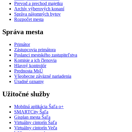
Prevod a prechod majetku
Archív výberových konaní
Správa nájomných bytov
Rozpočet mesta
Správa mesta
Primátor
Zástupcovia primátora
Poslanci mestského zastupiteľstva
Komisie a ich členovia
Hlavný kontrolór
Prednosta MsÚ
Všeobecne záväzné nariadenia
Úradné oznamy
Užitočné služby
Mobilná aplikácia Šaľa o+
SMARTCity Šaľa
Gisplan mesta Šaľa
Virtuálny cintorín Šaľa
Virtuálny cintorín Veča