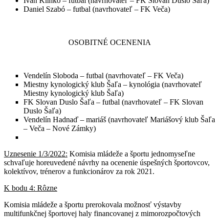
Ivan Klinko – futbal (navrhovateľ – FK Slovan Duslo Šaľa)
Daniel Szabó – futbal (navrhovateľ – FK Veča)
OSOBITNÉ OCENENIA
Vendelín Sloboda – futbal (navrhovateľ – FK Veča)
Miestny kynologický klub Šaľa – kynológia (navrhovateľ
Miestny kynologický klub Šaľa)
FK Slovan Duslo Šaľa – futbal (navrhovateľ – FK Slovan
Duslo Šaľa)
Vendelín Hadnaď – mariáš (navrhovateľ Mariášový klub Šaľa
– Veča – Nové Zámky)
Uznesenie 1/3/2022:
Komisia mládeže a športu jednomyseľne
schvaľuje horeuvedené návrhy na ocenenie úspešných športovcov,
kolektívov, trénerov a funkcionárov za rok 2021.
K bodu 4: Rôzne
Komisia mládeže a športu prerokovala možnosť výstavby
multifunkčnej športovej haly financovanej z mimorozpočtových