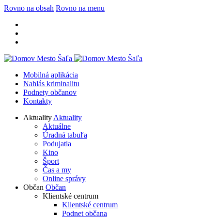
Rovno na obsah
Rovno na menu
Mobilná aplikácia
Nahlás kriminalitu
Podnety občanov
Kontakty
Aktuality
Aktuality
Aktuálne
Úradná tabuľa
Podujatia
Kino
Šport
Čas a my
Online správy
Občan
Občan
Klientské centrum
Klientské centrum
Podnet občana