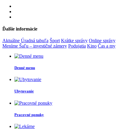
Ďalšie informácie
Aktuálne
Úradná tabuľa
Šport
Krátke správy
Online správy
Meníme Šaľu – investičné zámery
Podujatia
Kino
Čas a my
Denné menu
Ubytovanie
Pracovné ponuky