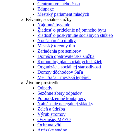
Centrum voľného času
Edupage
Mestský parlament mladých
Bývanie, sociálne služby
Nájomné bývanie
Žiadosť o pridelenie nájomného bytu
Žiadosť o poskytnutie sociálnych služieb
Nocľaháreň a útulky
Mestský terénny tím
Zariadenia pre seniorov
Domáca opatrovateľská služba
Komunitný plán sociálnych služieb
Organizácia sociálnej starostlivosti
Domov dôchodcov Šaľa
MeT Šaľa - mestská tepláreň
Životné prostredie
Odpady
Sezónne zbery odpadov
Polopodzemné kontajnery
Nahlásenie nelegálnej skládky
Zeleň a údržba
Výrub stromov
Ovzdušie, MZZO
Ochrana vôd
Artézske studne