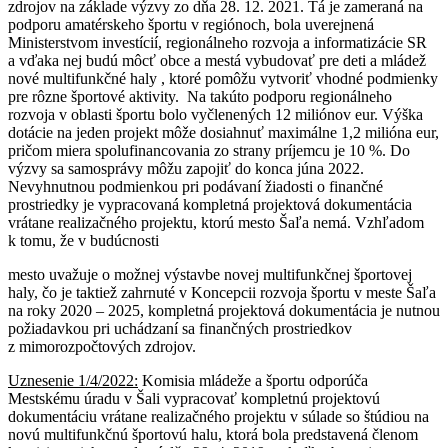
zdrojov na základe výzvy zo dňa 28. 12. 2021. Tá je zameraná na
podporu amatérskeho športu v regiónoch, bola uverejnená
Ministerstvom investícií, regionálneho rozvoja a informatizácie SR
a vďaka nej budú môcť obce a mestá vybudovať pre deti a mládež
nové multifunkčné haly , ktoré pomôžu vytvoriť vhodné podmienky
pre rôzne športové aktivity. Na takúto podporu regionálneho
rozvoja v oblasti športu bolo vyčlenených 12 miliónov eur. Výška
dotácie na jeden projekt môže dosiahnuť maximálne 1,2 milióna eur,
pričom miera spolufinancovania zo strany príjemcu je 10 %. Do
výzvy sa samosprávy môžu zapojiť do konca júna 2022.
Nevyhnutnou podmienkou pri podávaní žiadosti o finančné
prostriedky je vypracovaná kompletná projektová dokumentácia
vrátane realizačného projektu, ktorú mesto Šaľa nemá. Vzhľadom
k tomu, že v budúcnosti
mesto uvažuje o možnej výstavbe novej multifunkčnej športovej
haly, čo je taktiež zahrnuté v Koncepcii rozvoja športu v meste Šaľa
na roky 2020 – 2025, kompletná projektová dokumentácia je nutnou
požiadavkou pri uchádzaní sa finančných prostriedkov
z mimorozpočtových zdrojov.
Uznesenie 1/4/2022:
Komisia mládeže a športu odporúča
Mestskému úradu v Šali vypracovať kompletnú projektovú
dokumentáciu vrátane realizačného projektu v súlade so štúdiou na
novú multifunkčnú športovú halu, ktorá bola predstavená členom