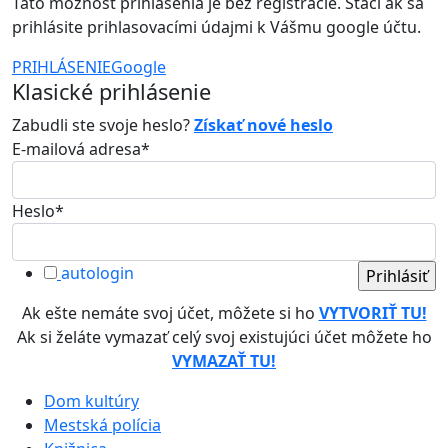
Táto možnosť prihlásenia je bez registrácie. Stačí ak sa
prihlásite prihlasovacími údajmi k Vášmu google účtu.
PRIHLÁSENIE
Google
Klasické prihlásenie
Zabudli ste svoje heslo?
Získať nové heslo
E-mailová adresa*
Heslo*
autologin
Ak ešte nemáte svoj účet, môžete si ho
VYTVORIŤ TU!
Ak si želáte vymazať celý svoj existujúci účet môžete ho
VYMAZAŤ TU!
Dom kultúry
Mestská polícia