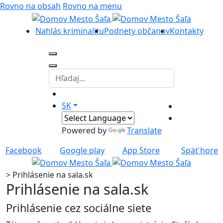
Rovno na obsah
Rovno na menu
Nahlás kriminalitu
Podnety občanov
Kontakty
SK
Powered by
Translate
Facebook
Google play
App Store
Späť hore
>
Prihlásenie na sala.sk
Prihlásenie na sala.sk
Prihlásenie cez sociálne siete