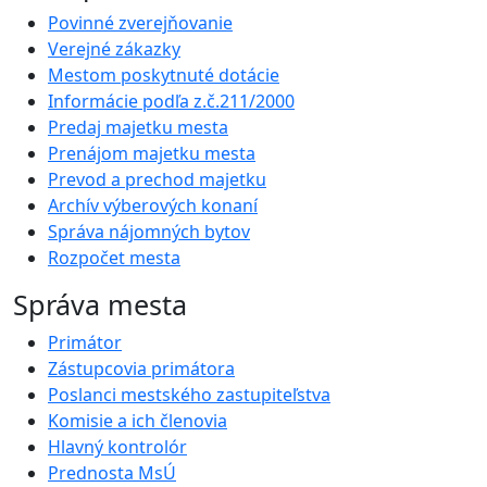
Povinné zverejňovanie
Verejné zákazky
Mestom poskytnuté dotácie
Informácie podľa z.č.211/2000
Predaj majetku mesta
Prenájom majetku mesta
Prevod a prechod majetku
Archív výberových konaní
Správa nájomných bytov
Rozpočet mesta
Správa mesta
Primátor
Zástupcovia primátora
Poslanci mestského zastupiteľstva
Komisie a ich členovia
Hlavný kontrolór
Prednosta MsÚ