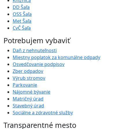
Knižnica
DD Šaľa
OSS Šaľa
Met Šaľa
CvČ Šaľa
Potrebujem vybaviť
Daň z nehnuteľnosti
Miestny poplatok za komunálne odpady
Osvedčovanie podpisov
Zber odpadov
Výrub stromov
Parkovanie
Nájomné bývanie
Matričný úrad
Stavebný úrad
Sociálne a zdravotné služby
Transparentné mesto