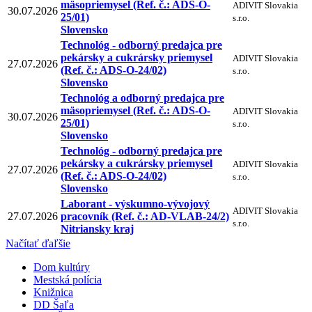
mäsopriemysel (Ref. č.: ADS-O-
ADIVIT Slovakia
30.07.2026
25/01)
s.r.o.
Slovensko
Technológ - odborný predajca pre
pekársky a cukrársky priemysel
ADIVIT Slovakia
27.07.2026
(Ref. č.: ADS-O-24/02)
s.r.o.
Slovensko
Technológ a odborný predajca pre
mäsopriemysel (Ref. č.: ADS-O-
ADIVIT Slovakia
30.07.2026
25/01)
s.r.o.
Slovensko
Technológ - odborný predajca pre
pekársky a cukrársky priemysel
ADIVIT Slovakia
27.07.2026
(Ref. č.: ADS-O-24/02)
s.r.o.
Slovensko
Laborant - výskumno-vývojový
ADIVIT Slovakia
27.07.2026
pracovník (Ref. č.: AD-VLAB-24/2)
s.r.o.
Nitriansky kraj
Načítať ďaľšie
Dom kultúry
Mestská polícia
Knižnica
DD Šaľa