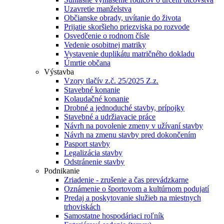
Uzavretie manželstva
Občianske obrady, uvítanie do života
Prijatie skoršieho priezviska po rozvode
Osvedčenie o rodnom čísle
Vedenie osobitnej matriky
Vystavenie duplikátu matričného dokladu
Úmrtie občana
Výstavba
Vzory tlačív z.č. 25/2025 Z.z.
Stavebné konanie
Kolaudačné konanie
Drobné a jednoduché stavby, prípojky
Stavebné a udržiavacie práce
Návrh na povolenie zmeny v užívaní stavby
Návrh na zmenu stavby pred dokončením
Pasport stavby
Legalizácia stavby
Odstránenie stavby
Podnikanie
Zriadenie - zrušenie a čas prevádzkarne
Oznámenie o športovom a kultúrnom podujatí
Predaj a poskytovanie služieb na miestnych
trhoviskách
Samostatne hospodáriaci roľník