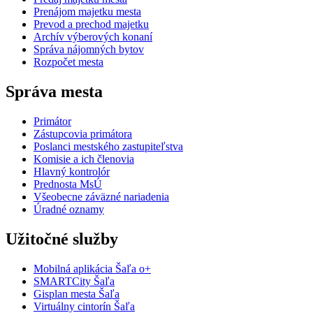
Prenájom majetku mesta
Prevod a prechod majetku
Archív výberových konaní
Správa nájomných bytov
Rozpočet mesta
Správa mesta
Primátor
Zástupcovia primátora
Poslanci mestského zastupiteľstva
Komisie a ich členovia
Hlavný kontrolór
Prednosta MsÚ
Všeobecne záväzné nariadenia
Úradné oznamy
Užitočné služby
Mobilná aplikácia Šaľa o+
SMARTCity Šaľa
Gisplan mesta Šaľa
Virtuálny cintorín Šaľa