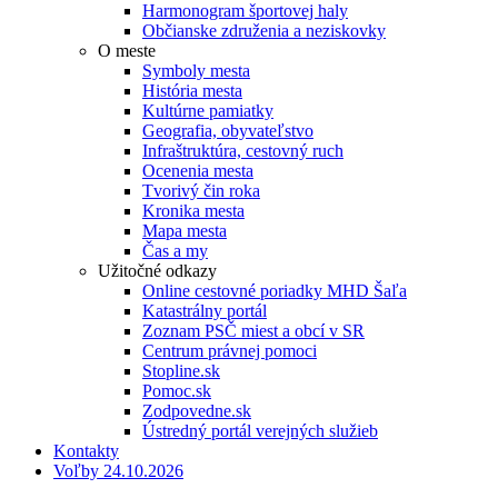
Harmonogram športovej haly
Občianske združenia a neziskovky
O meste
Symboly mesta
História mesta
Kultúrne pamiatky
Geografia, obyvateľstvo
Infraštruktúra, cestovný ruch
Ocenenia mesta
Tvorivý čin roka
Kronika mesta
Mapa mesta
Čas a my
Užitočné odkazy
Online cestovné poriadky MHD Šaľa
Katastrálny portál
Zoznam PSČ miest a obcí v SR
Centrum právnej pomoci
Stopline.sk
Pomoc.sk
Zodpovedne.sk
Ústredný portál verejných služieb
Kontakty
Voľby 24.10.2026