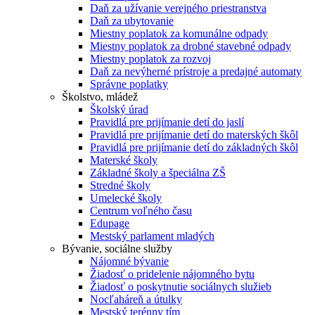
Daň za užívanie verejného priestranstva
Daň za ubytovanie
Miestny poplatok za komunálne odpady
Miestny poplatok za drobné stavebné odpady
Miestny poplatok za rozvoj
Daň za nevýherné prístroje a predajné automaty
Správne poplatky
Školstvo, mládež
Školský úrad
Pravidlá pre prijímanie detí do jaslí
Pravidlá pre prijímanie detí do materských škôl
Pravidlá pre prijímanie detí do základných škôl
Materské školy
Základné školy a špeciálna ZŠ
Stredné školy
Umelecké školy
Centrum voľného času
Edupage
Mestský parlament mladých
Bývanie, sociálne služby
Nájomné bývanie
Žiadosť o pridelenie nájomného bytu
Žiadosť o poskytnutie sociálnych služieb
Nocľaháreň a útulky
Mestský terénny tím