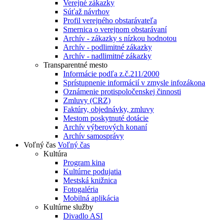
Verejné zákazky
Súťaž návrhov
Profil verejného obstarávateľa
Smernica o verejnom obstarávaní
Archív - zákazky s nízkou hodnotou
Archív - podlimitné zákazky
Archív - nadlimitné zákazky
Transparentné mesto
Informácie podľa z.č.211/2000
Sprístupnenie informácií v zmysle infozákona
Oznámenie protispoločenskej činnosti
Zmluvy (CRZ)
Faktúry, objednávky, zmluvy
Mestom poskytnuté dotácie
Archív výberových konaní
Archív samosprávy
Voľný čas
Voľný čas
Kultúra
Program kina
Kultúrne podujatia
Mestská knižnica
Fotogaléria
Mobilná aplikácia
Kultúrne služby
Divadlo ASI