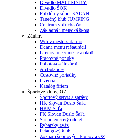
Divadlo MATERINKY
Divadlo ŠOK
Folklórny súbor ŠAĽAN
Tanečný klub JUMPING
Centrum voľného času
Základná umelecká škola
Záujmy
Wifi v meste zadarmo
Denné menu reštaurácií
Ubytovanie v meste a okolí
Pracovné ponuky
Pohotovosť lekární
Ambulancie
Cestovné poriadky
Inzercia
Katalóg firiem
Športové kluby, OZ
Športový servis a správy
HK Slovan Duslo Šaľa
HKM Šaľa
FK Slovan Duslo Šaľa
Stolnotenisový oddiel
Rybársky zväz
Petangový klub
Zoznam športových klubov a OZ