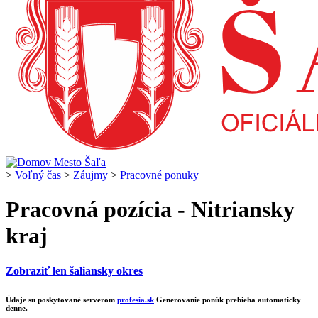
>
Voľný čas
>
Záujmy
>
Pracovné ponuky
Pracovná pozícia - Nitriansky
kraj
Zobraziť len šaliansky okres
Údaje su poskytované serverom
profesia.sk
Generovanie ponúk prebieha automaticky
denne.