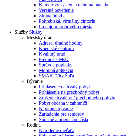
Kamerový systém a ochrana majetku
Verejné osvetlenie
Zimná údržba
Pohrebiská, virtuálny cintorín
Prenájom hrobového miesta
Služby
Služby
Mestský úrad
Adresa, úradné hodiny
Klientské centrum
Kvalitný úrad
Prednosta MsÚ
Správne poplatky
Mobilná aplikácia
SMARTCity Šaľa
Bývanie
Prihlásenie na trvalý pobyt
Prihlásenie na prechodný pobyt
Zrušenie trvalého / prechodného pobytu
Pobyt občana v zahraničí
Nájomné bývanie
Zariadenia pre seniorov
Súpisné a orientačné čísla
Rodina
Narodenie dieťaťa
Súhlasné vyhlásenie rodičov o určení otcovstva