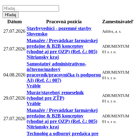
Dátum
Pracovná pozícia
Zamestnávateľ
Stavbyvedúci - pozemné stavby
27.07.2026
Adifex, a. s.
Slovensko
Manažér / Prevádzkar farmárskej
predajne & B2B konceptov
ADIUMENTUM
27.07.2026
(vhodné aj pre OZP) (Ref. č.: 005)
01 s. r. o.
Nitriansky kraj
Samostatný administratívno-
účtovno/mzdový
ADIUMENTUM
04.08.2026
pracovník/pracovníčka (s podporou
01 s. r. o.
AI) (Ref. č.: 007)
Vráble
Murár/stavebný remeselník
ADIUMENTUM
29.07.2026
(vhodné pre ZŤP)
01 s. r. o.
Vráble
Manažér / Prevádzkar farmárskej
predajne & B2B konceptov
ADIUMENTUM
27.07.2026
(vhodné aj pre OZP) (Ref. č.: 005)
01 s. r. o.
Nitriansky kraj
Technológ a odborný predajca pre