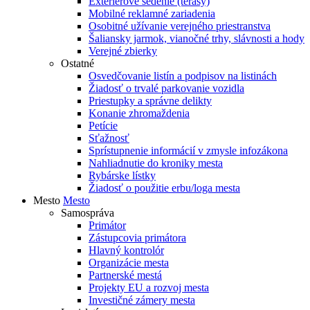
Exteriérové sedenie (terasy)
Mobilné reklamné zariadenia
Osobitné užívanie verejného priestranstva
Šaliansky jarmok, vianočné trhy, slávnosti a hody
Verejné zbierky
Ostatné
Osvedčovanie listín a podpisov na listinách
Žiadosť o trvalé parkovanie vozidla
Priestupky a správne delikty
Konanie zhromaždenia
Petície
Sťažnosť
Sprístupnenie informácií v zmysle infozákona
Nahliadnutie do kroniky mesta
Rybárske lístky
Žiadosť o použitie erbu/loga mesta
Mesto
Mesto
Samospráva
Primátor
Zástupcovia primátora
Hlavný kontrolór
Organizácie mesta
Partnerské mestá
Projekty EU a rozvoj mesta
Investičné zámery mesta