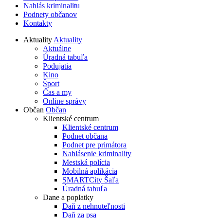
Nahlás kriminalitu
Podnety občanov
Kontakty
Aktuality
Aktuality
Aktuálne
Úradná tabuľa
Podujatia
Kino
Šport
Čas a my
Online správy
Občan
Občan
Klientské centrum
Klientské centrum
Podnet občana
Podnet pre primátora
Nahlásenie kriminality
Mestská polícia
Mobilná aplikácia
SMARTCity Šaľa
Úradná tabuľa
Dane a poplatky
Daň z nehnuteľnosti
Daň za psa