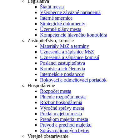
Legislatíva
Štatút mesta
Všeobecne záväzné nariadenia
Interné smernice
Strategické dokumenty
Územné plány mesta
Kompetencie hlavného kontrolóra
Zastupiteľstvo, komisie
Materiály MsZ a termíny
Uznesenia a zápisnice MsZ
Uznesenia a zápisnice komisií
Poslanci zastupiteľstva
Komisie a ich členovia
Interpelácie poslancov
Rokovací a odmeňovací poriadok
Hospodárenie
Rozpočet mesta
Plnenie rozpočtu mesta
Rozbor hospodárenia
Výročné správy mesta
Predaj majetku mesta
Prenájom majetku mesta
Prevod a prechod majetku
Správa nájomných bytov
Verejné obstarávanie