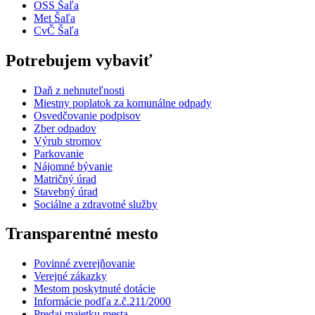
OSS Šaľa
Met Šaľa
CvČ Šaľa
Potrebujem vybaviť
Daň z nehnuteľnosti
Miestny poplatok za komunálne odpady
Osvedčovanie podpisov
Zber odpadov
Výrub stromov
Parkovanie
Nájomné bývanie
Matričný úrad
Stavebný úrad
Sociálne a zdravotné služby
Transparentné mesto
Povinné zverejňovanie
Verejné zákazky
Mestom poskytnuté dotácie
Informácie podľa z.č.211/2000
Predaj majetku mesta