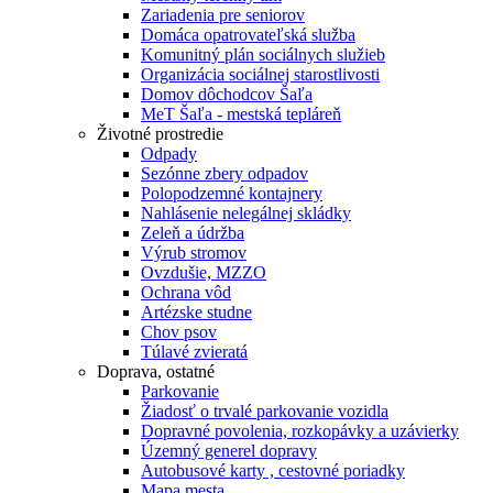
Zariadenia pre seniorov
Domáca opatrovateľská služba
Komunitný plán sociálnych služieb
Organizácia sociálnej starostlivosti
Domov dôchodcov Šaľa
MeT Šaľa - mestská tepláreň
Životné prostredie
Odpady
Sezónne zbery odpadov
Polopodzemné kontajnery
Nahlásenie nelegálnej skládky
Zeleň a údržba
Výrub stromov
Ovzdušie, MZZO
Ochrana vôd
Artézske studne
Chov psov
Túlavé zvieratá
Doprava, ostatné
Parkovanie
Žiadosť o trvalé parkovanie vozidla
Dopravné povolenia, rozkopávky a uzávierky
Územný generel dopravy
Autobusové karty , cestovné poriadky
Mapa mesta