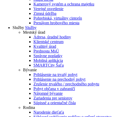
Kamerový systém a ochrana majetku
Verejné osvetlenie
Zimná údržba
Pohrebiská, virtuálny cintorín
Prenájom hrobového miesta
Služby
Služby
Mestský úrad
Adresa, úradné hodiny
Klientské centrum
Kvalitný úrad
Prednosta MsÚ
Správne poplatky
Mobilná aplikácia
SMARTCity Šaľa
Bývanie
Prihlásenie na trvalý pobyt
Prihlásenie na prechodný pobyt
Zrušenie trvalého / prechodného pobytu
Pobyt občana v zahraničí
Nájomné bývanie
Zariadenia pre seniorov
Súpisné a orientačné čísla
Rodina
Narodenie dieťaťa
Súhlasné vyhlásenie rodičov o určení otcovstva