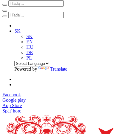
SK
SK
EN
HU
DE
PL
Powered by
Translate
Facebook
Google play
App Store
Späť hore