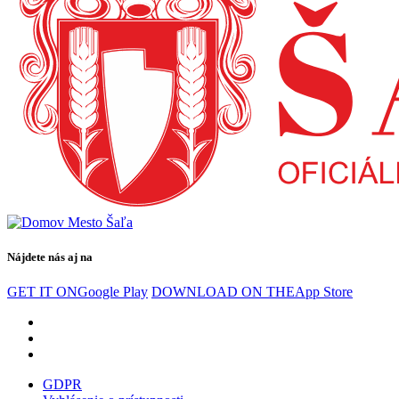
Nájdete nás aj na
GET IT ON
Google Play
DOWNLOAD ON THE
App Store
GDPR