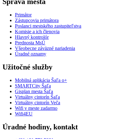
Správa mesta
Primátor
Zástupcovia primátora
Poslanci mestského zastupiteľstva
Komisie a ich členovia
Hlavný kontrolór
Prednosta MsÚ
Všeobecne záväzné nariadenia
Úradné oznamy
Užitočné služby
Mobilná aplikácia Šaľa o+
SMARTCity Šaľa
Gisplan mesta Šaľa
Virtuálny cintorín Šaľa
Virtuálny cintorín Veča
Wifi v meste zadarmo
Wifi4EU
Úradné hodiny, kontakt