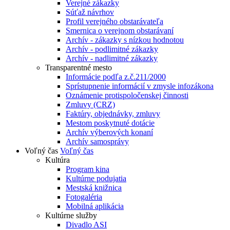
Verejné zákazky
Súťaž návrhov
Profil verejného obstarávateľa
Smernica o verejnom obstarávaní
Archív - zákazky s nízkou hodnotou
Archív - podlimitné zákazky
Archív - nadlimitné zákazky
Transparentné mesto
Informácie podľa z.č.211/2000
Sprístupnenie informácií v zmysle infozákona
Oznámenie protispoločenskej činnosti
Zmluvy (CRZ)
Faktúry, objednávky, zmluvy
Mestom poskytnuté dotácie
Archív výberových konaní
Archív samosprávy
Voľný čas
Voľný čas
Kultúra
Program kina
Kultúrne podujatia
Mestská knižnica
Fotogaléria
Mobilná aplikácia
Kultúrne služby
Divadlo ASI