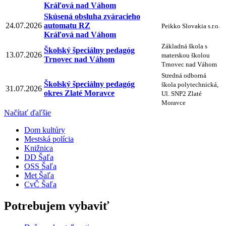
Kráľová nad Váhom
Skúsená obsluha zváracieho
24.07.2026
automatu RZ
Peikko Slovakia s.r.o.
Kráľová nad Váhom
Základná škola s
Školský špeciálny pedagóg
13.07.2026
materskou školou
Trnovec nad Váhom
Trnovec nad Váhom
Stredná odborná
Školský špeciálny pedagóg
škola polytechnická,
31.07.2026
okres Zlaté Moravce
Ul. SNP2 Zlaté
Moravce
Načítať ďaľšie
Dom kultúry
Mestská polícia
Knižnica
DD Šaľa
OSS Šaľa
Met Šaľa
CvČ Šaľa
Potrebujem vybaviť