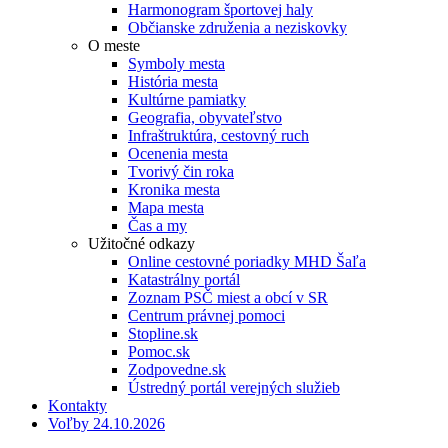
Harmonogram športovej haly
Občianske združenia a neziskovky
O meste
Symboly mesta
História mesta
Kultúrne pamiatky
Geografia, obyvateľstvo
Infraštruktúra, cestovný ruch
Ocenenia mesta
Tvorivý čin roka
Kronika mesta
Mapa mesta
Čas a my
Užitočné odkazy
Online cestovné poriadky MHD Šaľa
Katastrálny portál
Zoznam PSČ miest a obcí v SR
Centrum právnej pomoci
Stopline.sk
Pomoc.sk
Zodpovedne.sk
Ústredný portál verejných služieb
Kontakty
Voľby 24.10.2026