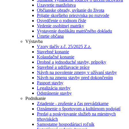
Uzavretie manželstva
Občianske obrady, uvítanie do života
Prijatie skoršieho priezviska po rozvode
Osvedčenie o rodnom čísle
Vedenie osobitnej matriky
Vystavenie duplikátu matričného dokladu
Úmrtie občana
Výstavba
Vzory tlačív z.č. 25/2025 Z.z.
Stavebné konanie
Kolaudačné konanie
Drobné a jednoduché stavby, prípojky
Stavebné a udržiavacie práce
Návrh na povolenie zmeny v užívaní stavby
Návrh na zmenu stavby pred dokončením
Pasport stavby
Legalizácia stavby
Odstránenie stavby
Podnikanie
Zriadenie - zrušenie a čas prevádzkarne
Oznámenie o športovom a kultúrnom podujatí
Predaj a poskytovanie služieb na miestnych
trhoviskách
Samostatne hospodáriaci roľník