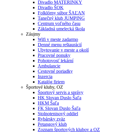
Divadlo MATERINKY
Divadlo ŠOK
Folklórny súbor ŠAĽAN
Tanečný klub JUMPING
Centrum voľného času
Základná umelecká škola
Záujmy
Wifi v meste zadarmo
Denné menu reštaurácií
Ubytovanie v meste a okolí
Pracovné ponuky
Pohotovosť lekární
Ambulancie
Cestovné poriadky
Inzercia
Katalóg firiem
Športové kluby, OZ
Športový servis a správy
HK Slovan Duslo Šaľa
HKM Šaľa
FK Slovan Duslo Šaľa
Stolnotenisový oddiel
Rybársky zväz
Petangový klub
Zoznam športových klubov a OZ