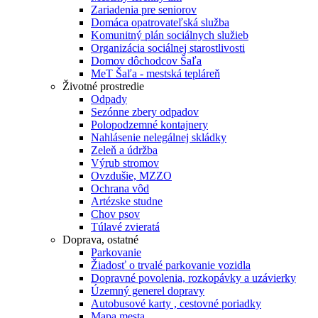
Zariadenia pre seniorov
Domáca opatrovateľská služba
Komunitný plán sociálnych služieb
Organizácia sociálnej starostlivosti
Domov dôchodcov Šaľa
MeT Šaľa - mestská tepláreň
Životné prostredie
Odpady
Sezónne zbery odpadov
Polopodzemné kontajnery
Nahlásenie nelegálnej skládky
Zeleň a údržba
Výrub stromov
Ovzdušie, MZZO
Ochrana vôd
Artézske studne
Chov psov
Túlavé zvieratá
Doprava, ostatné
Parkovanie
Žiadosť o trvalé parkovanie vozidla
Dopravné povolenia, rozkopávky a uzávierky
Územný generel dopravy
Autobusové karty , cestovné poriadky
Mapa mesta