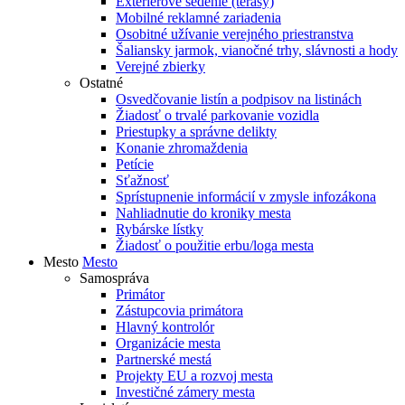
Exteriérové sedenie (terasy)
Mobilné reklamné zariadenia
Osobitné užívanie verejného priestranstva
Šaliansky jarmok, vianočné trhy, slávnosti a hody
Verejné zbierky
Ostatné
Osvedčovanie listín a podpisov na listinách
Žiadosť o trvalé parkovanie vozidla
Priestupky a správne delikty
Konanie zhromaždenia
Petície
Sťažnosť
Sprístupnenie informácií v zmysle infozákona
Nahliadnutie do kroniky mesta
Rybárske lístky
Žiadosť o použitie erbu/loga mesta
Mesto
Mesto
Samospráva
Primátor
Zástupcovia primátora
Hlavný kontrolór
Organizácie mesta
Partnerské mestá
Projekty EU a rozvoj mesta
Investičné zámery mesta