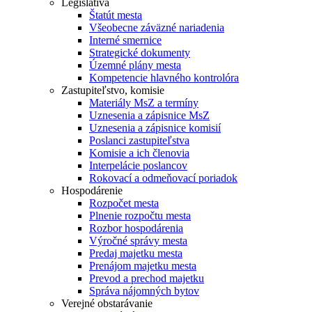
Legislatíva
Štatút mesta
Všeobecne záväzné nariadenia
Interné smernice
Strategické dokumenty
Územné plány mesta
Kompetencie hlavného kontrolóra
Zastupiteľstvo, komisie
Materiály MsZ a termíny
Uznesenia a zápisnice MsZ
Uznesenia a zápisnice komisií
Poslanci zastupiteľstva
Komisie a ich členovia
Interpelácie poslancov
Rokovací a odmeňovací poriadok
Hospodárenie
Rozpočet mesta
Plnenie rozpočtu mesta
Rozbor hospodárenia
Výročné správy mesta
Predaj majetku mesta
Prenájom majetku mesta
Prevod a prechod majetku
Správa nájomných bytov
Verejné obstarávanie