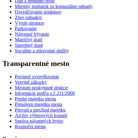
Daň z nehnuteľnosti
Miestny poplatok za komunálne odpady
Osvedčovanie podpisov
Zber odpadov
Výrub stromov
Parkovanie
Nájomné bývanie
Matričný úrad
Stavebný úrad
Sociálne a zdravotné služby
Transparentné mesto
Povinné zverejňovanie
Verejné zákazky
Mestom poskytnuté dotácie
Informácie podľa z.č.211/2000
Predaj majetku mesta
Prenájom majetku mesta
Prevod a prechod majetku
Archív výberových konaní
Správa nájomných bytov
Rozpočet mesta