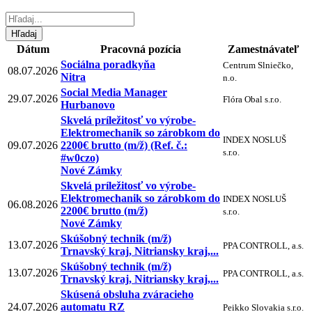
Dátum
Pracovná pozícia
Zamestnávateľ
Sociálna poradkyňa
Centrum Slniečko,
08.07.2026
Nitra
n.o.
Social Media Manager
29.07.2026
Flóra Obal s.r.o.
Hurbanovo
Skvelá príležitosť vo výrobe-
Elektromechanik so zárobkom do
INDEX NOSLUŠ
09.07.2026
2200€ brutto (m/ž) (Ref. č.:
s.r.o.
#w0czo)
Nové Zámky
Skvelá príležitosť vo výrobe-
Elektromechanik so zárobkom do
INDEX NOSLUŠ
06.08.2026
2200€ brutto (m/ž)
s.r.o.
Nové Zámky
Skúšobný technik (m/ž)
13.07.2026
PPA CONTROLL, a.s.
Trnavský kraj, Nitriansky kraj,...
Skúšobný technik (m/ž)
13.07.2026
PPA CONTROLL, a.s.
Trnavský kraj, Nitriansky kraj,...
Skúsená obsluha zváracieho
24.07.2026
automatu RZ
Peikko Slovakia s.r.o.