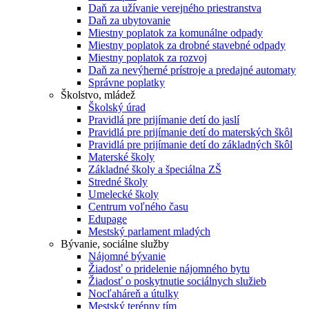
Daň za užívanie verejného priestranstva
Daň za ubytovanie
Miestny poplatok za komunálne odpady
Miestny poplatok za drobné stavebné odpady
Miestny poplatok za rozvoj
Daň za nevýherné prístroje a predajné automaty
Správne poplatky
Školstvo, mládež
Školský úrad
Pravidlá pre prijímanie detí do jaslí
Pravidlá pre prijímanie detí do materských škôl
Pravidlá pre prijímanie detí do základných škôl
Materské školy
Základné školy a špeciálna ZŠ
Stredné školy
Umelecké školy
Centrum voľného času
Edupage
Mestský parlament mladých
Bývanie, sociálne služby
Nájomné bývanie
Žiadosť o pridelenie nájomného bytu
Žiadosť o poskytnutie sociálnych služieb
Nocľaháreň a útulky
Mestský terénny tím