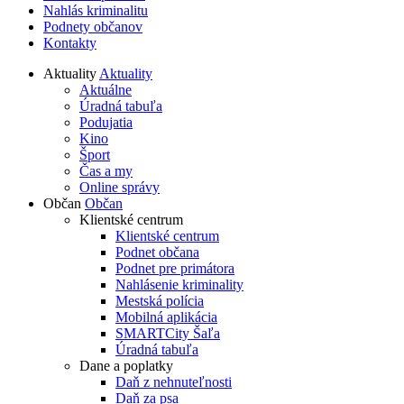
Nahlás kriminalitu
Podnety občanov
Kontakty
Aktuality
Aktuality
Aktuálne
Úradná tabuľa
Podujatia
Kino
Šport
Čas a my
Online správy
Občan
Občan
Klientské centrum
Klientské centrum
Podnet občana
Podnet pre primátora
Nahlásenie kriminality
Mestská polícia
Mobilná aplikácia
SMARTCity Šaľa
Úradná tabuľa
Dane a poplatky
Daň z nehnuteľnosti
Daň za psa