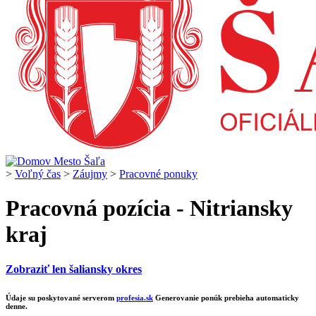
>
Voľný čas
>
Záujmy
>
Pracovné ponuky
Pracovná pozícia - Nitriansky
kraj
Zobraziť len šaliansky okres
Údaje su poskytované serverom
profesia.sk
Generovanie ponúk prebieha automaticky
denne.