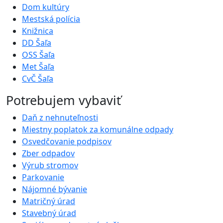
Dom kultúry
Mestská polícia
Knižnica
DD Šaľa
OSS Šaľa
Met Šaľa
CvČ Šaľa
Potrebujem vybaviť
Daň z nehnuteľnosti
Miestny poplatok za komunálne odpady
Osvedčovanie podpisov
Zber odpadov
Výrub stromov
Parkovanie
Nájomné bývanie
Matričný úrad
Stavebný úrad