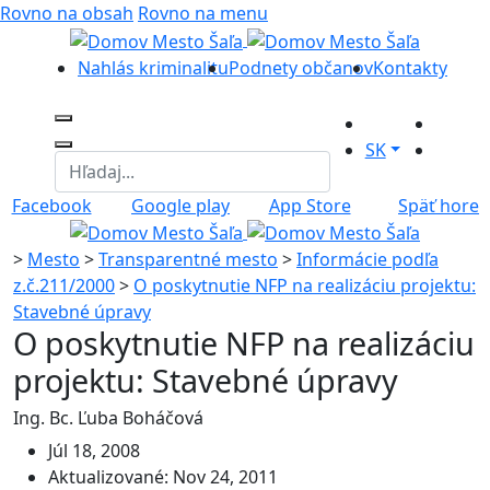
Rovno na obsah
Rovno na menu
Nahlás kriminalitu
Podnety občanov
Kontakty
SK
Facebook
Google play
App Store
Späť hore
>
Mesto
>
Transparentné mesto
>
Informácie podľa
z.č.211/2000
>
O poskytnutie NFP na realizáciu projektu:
Stavebné úpravy
O poskytnutie NFP na realizáciu
projektu: Stavebné úpravy
Ing. Bc. Ľuba Boháčová
Júl 18, 2008
Aktualizované: Nov 24, 2011