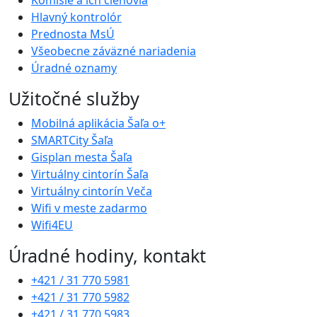
Hlavný kontrolór
Prednosta MsÚ
Všeobecne záväzné nariadenia
Úradné oznamy
Užitočné služby
Mobilná aplikácia Šaľa o+
SMARTCity Šaľa
Gisplan mesta Šaľa
Virtuálny cintorín Šaľa
Virtuálny cintorín Veča
Wifi v meste zadarmo
Wifi4EU
Úradné hodiny, kontakt
+421 / 31 770 5981
+421 / 31 770 5982
+421 / 31 770 5983