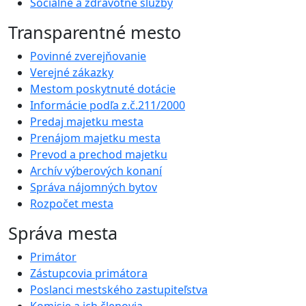
Sociálne a zdravotné služby
Transparentné mesto
Povinné zverejňovanie
Verejné zákazky
Mestom poskytnuté dotácie
Informácie podľa z.č.211/2000
Predaj majetku mesta
Prenájom majetku mesta
Prevod a prechod majetku
Archív výberových konaní
Správa nájomných bytov
Rozpočet mesta
Správa mesta
Primátor
Zástupcovia primátora
Poslanci mestského zastupiteľstva
Komisie a ich členovia