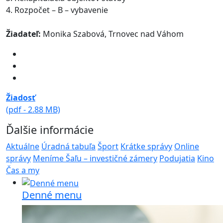
4. Rozpočet – B – vybavenie
Žiadateľ:
Monika Szabová, Trnovec nad Váhom
Žiadosť
(pdf - 2.88 MB)
Ďalšie informácie
Aktuálne
Úradná tabuľa
Šport
Krátke správy
Online
správy
Meníme Šaľu – investičné zámery
Podujatia
Kino
Čas a my
Denné menu