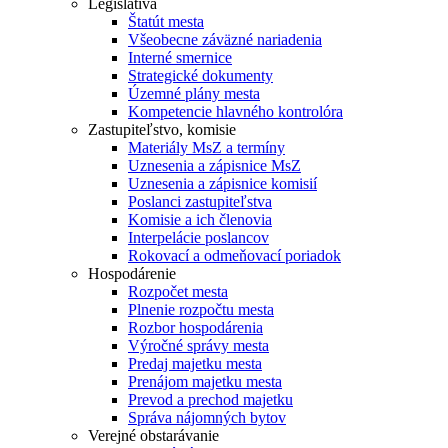
Legislatíva
Štatút mesta
Všeobecne záväzné nariadenia
Interné smernice
Strategické dokumenty
Územné plány mesta
Kompetencie hlavného kontrolóra
Zastupiteľstvo, komisie
Materiály MsZ a termíny
Uznesenia a zápisnice MsZ
Uznesenia a zápisnice komisií
Poslanci zastupiteľstva
Komisie a ich členovia
Interpelácie poslancov
Rokovací a odmeňovací poriadok
Hospodárenie
Rozpočet mesta
Plnenie rozpočtu mesta
Rozbor hospodárenia
Výročné správy mesta
Predaj majetku mesta
Prenájom majetku mesta
Prevod a prechod majetku
Správa nájomných bytov
Verejné obstarávanie