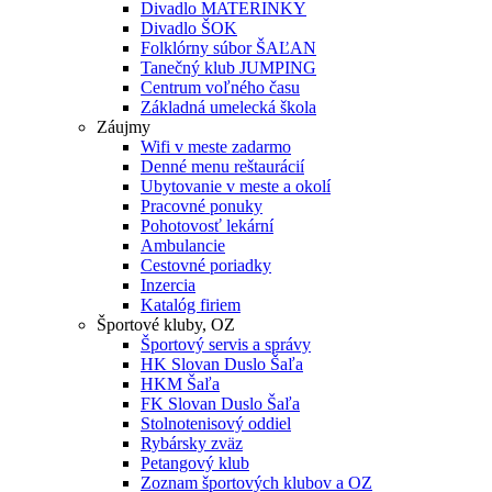
Divadlo MATERINKY
Divadlo ŠOK
Folklórny súbor ŠAĽAN
Tanečný klub JUMPING
Centrum voľného času
Základná umelecká škola
Záujmy
Wifi v meste zadarmo
Denné menu reštaurácií
Ubytovanie v meste a okolí
Pracovné ponuky
Pohotovosť lekární
Ambulancie
Cestovné poriadky
Inzercia
Katalóg firiem
Športové kluby, OZ
Športový servis a správy
HK Slovan Duslo Šaľa
HKM Šaľa
FK Slovan Duslo Šaľa
Stolnotenisový oddiel
Rybársky zväz
Petangový klub
Zoznam športových klubov a OZ