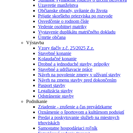
Uzavretie manželstva
Občianske obrady, uvítanie do života
Prijatie skoršieho priezviska po rozvode
Osvedčenie o rodnom čísle
Vedenie osobitnej matriky
Vystavenie duplikátu matričného dokladu
Úmrtie občana
Výstavba
Vzory tlačív z.č. 25/2025 Z.z.
Stavebné konanie
Kolaudačné konanie
Drobné a jednoduché stavby, prípojky
Stavebné a udržiavacie práce
Návrh na povolenie zmeny v užívaní stavby
Návrh na zmenu stavby pred dokončením
Pasport stavby
Legalizácia stavby
Odstránenie stavby
Podnikanie
Zriadenie - zrušenie a čas prevádzkarne
Oznámenie o športovom a kultúrnom podujatí
Predaj a poskytovanie služieb na miestnych
trhoviskách
Samostatne hospodáriaci roľník