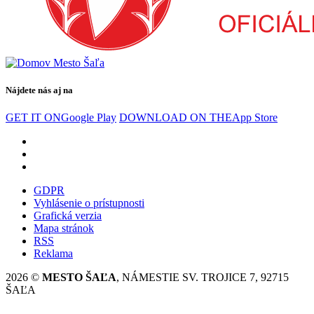
Nájdete nás aj na
GET IT ON
Google Play
DOWNLOAD ON THE
App Store
GDPR
Vyhlásenie o prístupnosti
Grafická verzia
Mapa stránok
RSS
Reklama
2026 ©
MESTO ŠAĽA
, NÁMESTIE SV. TROJICE 7, 92715
ŠAĽA