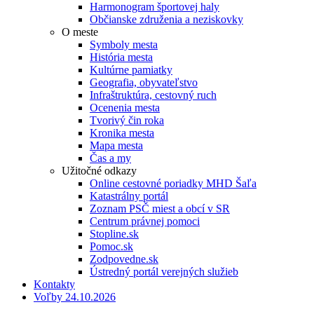
Harmonogram športovej haly
Občianske združenia a neziskovky
O meste
Symboly mesta
História mesta
Kultúrne pamiatky
Geografia, obyvateľstvo
Infraštruktúra, cestovný ruch
Ocenenia mesta
Tvorivý čin roka
Kronika mesta
Mapa mesta
Čas a my
Užitočné odkazy
Online cestovné poriadky MHD Šaľa
Katastrálny portál
Zoznam PSČ miest a obcí v SR
Centrum právnej pomoci
Stopline.sk
Pomoc.sk
Zodpovedne.sk
Ústredný portál verejných služieb
Kontakty
Voľby 24.10.2026