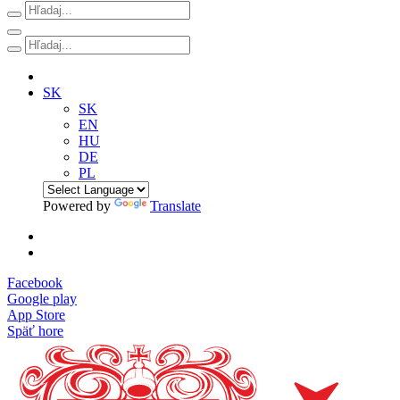
SK
SK
EN
HU
DE
PL
Powered by
Translate
Facebook
Google play
App Store
Späť hore