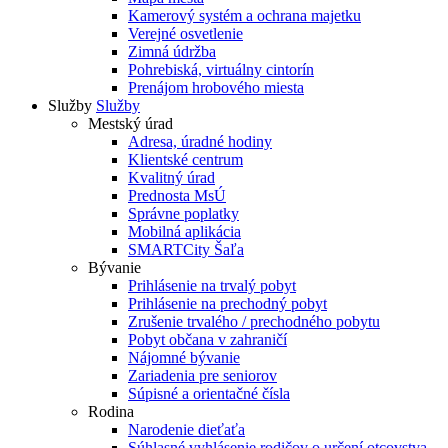
Kamerový systém a ochrana majetku
Verejné osvetlenie
Zimná údržba
Pohrebiská, virtuálny cintorín
Prenájom hrobového miesta
Služby
Služby
Mestský úrad
Adresa, úradné hodiny
Klientské centrum
Kvalitný úrad
Prednosta MsÚ
Správne poplatky
Mobilná aplikácia
SMARTCity Šaľa
Bývanie
Prihlásenie na trvalý pobyt
Prihlásenie na prechodný pobyt
Zrušenie trvalého / prechodného pobytu
Pobyt občana v zahraničí
Nájomné bývanie
Zariadenia pre seniorov
Súpisné a orientačné čísla
Rodina
Narodenie dieťaťa
Súhlasné vyhlásenie rodičov o určení otcovstva