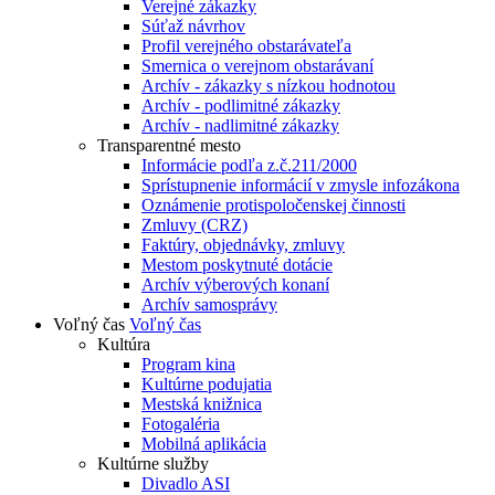
Verejné zákazky
Súťaž návrhov
Profil verejného obstarávateľa
Smernica o verejnom obstarávaní
Archív - zákazky s nízkou hodnotou
Archív - podlimitné zákazky
Archív - nadlimitné zákazky
Transparentné mesto
Informácie podľa z.č.211/2000
Sprístupnenie informácií v zmysle infozákona
Oznámenie protispoločenskej činnosti
Zmluvy (CRZ)
Faktúry, objednávky, zmluvy
Mestom poskytnuté dotácie
Archív výberových konaní
Archív samosprávy
Voľný čas
Voľný čas
Kultúra
Program kina
Kultúrne podujatia
Mestská knižnica
Fotogaléria
Mobilná aplikácia
Kultúrne služby
Divadlo ASI