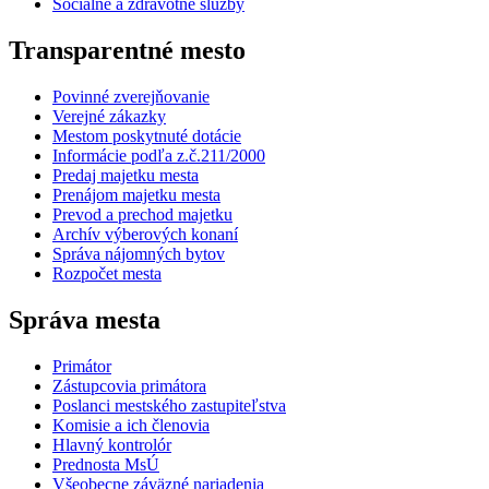
Sociálne a zdravotné služby
Transparentné mesto
Povinné zverejňovanie
Verejné zákazky
Mestom poskytnuté dotácie
Informácie podľa z.č.211/2000
Predaj majetku mesta
Prenájom majetku mesta
Prevod a prechod majetku
Archív výberových konaní
Správa nájomných bytov
Rozpočet mesta
Správa mesta
Primátor
Zástupcovia primátora
Poslanci mestského zastupiteľstva
Komisie a ich členovia
Hlavný kontrolór
Prednosta MsÚ
Všeobecne záväzné nariadenia