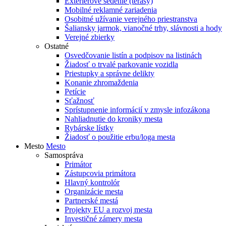
Exteriérové sedenie (terasy)
Mobilné reklamné zariadenia
Osobitné užívanie verejného priestranstva
Šaliansky jarmok, vianočné trhy, slávnosti a hody
Verejné zbierky
Ostatné
Osvedčovanie listín a podpisov na listinách
Žiadosť o trvalé parkovanie vozidla
Priestupky a správne delikty
Konanie zhromaždenia
Petície
Sťažnosť
Sprístupnenie informácií v zmysle infozákona
Nahliadnutie do kroniky mesta
Rybárske lístky
Žiadosť o použitie erbu/loga mesta
Mesto
Mesto
Samospráva
Primátor
Zástupcovia primátora
Hlavný kontrolór
Organizácie mesta
Partnerské mestá
Projekty EU a rozvoj mesta
Investičné zámery mesta