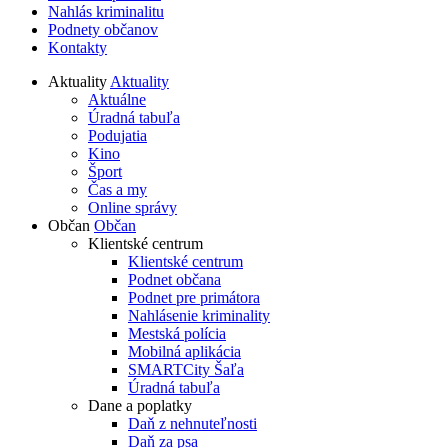
Nahlás kriminalitu
Podnety občanov
Kontakty
Aktuality
Aktuality
Aktuálne
Úradná tabuľa
Podujatia
Kino
Šport
Čas a my
Online správy
Občan
Občan
Klientské centrum
Klientské centrum
Podnet občana
Podnet pre primátora
Nahlásenie kriminality
Mestská polícia
Mobilná aplikácia
SMARTCity Šaľa
Úradná tabuľa
Dane a poplatky
Daň z nehnuteľnosti
Daň za psa