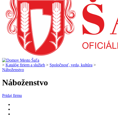
>
Katalóg firiem a služieb
>
Spoločnosť, veda, kultúra
>
Náboženstvo
Náboženstvo
Pridaj firmu