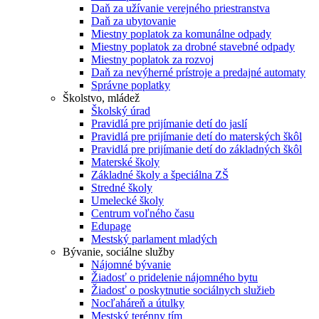
Daň za užívanie verejného priestranstva
Daň za ubytovanie
Miestny poplatok za komunálne odpady
Miestny poplatok za drobné stavebné odpady
Miestny poplatok za rozvoj
Daň za nevýherné prístroje a predajné automaty
Správne poplatky
Školstvo, mládež
Školský úrad
Pravidlá pre prijímanie detí do jaslí
Pravidlá pre prijímanie detí do materských škôl
Pravidlá pre prijímanie detí do základných škôl
Materské školy
Základné školy a špeciálna ZŠ
Stredné školy
Umelecké školy
Centrum voľného času
Edupage
Mestský parlament mladých
Bývanie, sociálne služby
Nájomné bývanie
Žiadosť o pridelenie nájomného bytu
Žiadosť o poskytnutie sociálnych služieb
Nocľaháreň a útulky
Mestský terénny tím