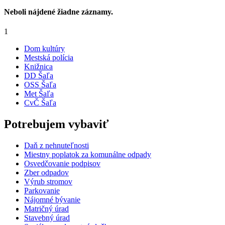
Neboli nájdené žiadne záznamy.
1
Dom kultúry
Mestská polícia
Knižnica
DD Šaľa
OSS Šaľa
Met Šaľa
CvČ Šaľa
Potrebujem vybaviť
Daň z nehnuteľnosti
Miestny poplatok za komunálne odpady
Osvedčovanie podpisov
Zber odpadov
Výrub stromov
Parkovanie
Nájomné bývanie
Matričný úrad
Stavebný úrad