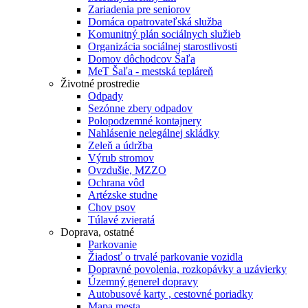
Zariadenia pre seniorov
Domáca opatrovateľská služba
Komunitný plán sociálnych služieb
Organizácia sociálnej starostlivosti
Domov dôchodcov Šaľa
MeT Šaľa - mestská tepláreň
Životné prostredie
Odpady
Sezónne zbery odpadov
Polopodzemné kontajnery
Nahlásenie nelegálnej skládky
Zeleň a údržba
Výrub stromov
Ovzdušie, MZZO
Ochrana vôd
Artézske studne
Chov psov
Túlavé zvieratá
Doprava, ostatné
Parkovanie
Žiadosť o trvalé parkovanie vozidla
Dopravné povolenia, rozkopávky a uzávierky
Územný generel dopravy
Autobusové karty , cestovné poriadky
Mapa mesta