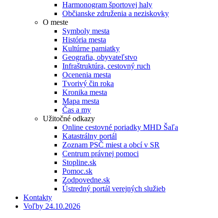
Harmonogram športovej haly
Občianske združenia a neziskovky
O meste
Symboly mesta
História mesta
Kultúrne pamiatky
Geografia, obyvateľstvo
Infraštruktúra, cestovný ruch
Ocenenia mesta
Tvorivý čin roka
Kronika mesta
Mapa mesta
Čas a my
Užitočné odkazy
Online cestovné poriadky MHD Šaľa
Katastrálny portál
Zoznam PSČ miest a obcí v SR
Centrum právnej pomoci
Stopline.sk
Pomoc.sk
Zodpovedne.sk
Ústredný portál verejných služieb
Kontakty
Voľby 24.10.2026