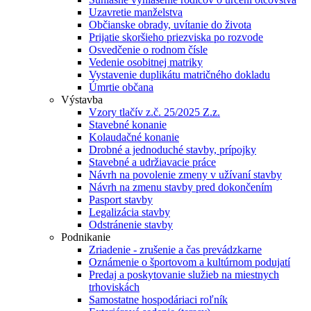
Uzavretie manželstva
Občianske obrady, uvítanie do života
Prijatie skoršieho priezviska po rozvode
Osvedčenie o rodnom čísle
Vedenie osobitnej matriky
Vystavenie duplikátu matričného dokladu
Úmrtie občana
Výstavba
Vzory tlačív z.č. 25/2025 Z.z.
Stavebné konanie
Kolaudačné konanie
Drobné a jednoduché stavby, prípojky
Stavebné a udržiavacie práce
Návrh na povolenie zmeny v užívaní stavby
Návrh na zmenu stavby pred dokončením
Pasport stavby
Legalizácia stavby
Odstránenie stavby
Podnikanie
Zriadenie - zrušenie a čas prevádzkarne
Oznámenie o športovom a kultúrnom podujatí
Predaj a poskytovanie služieb na miestnych
trhoviskách
Samostatne hospodáriaci roľník