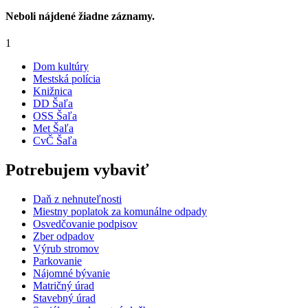
Neboli nájdené žiadne záznamy.
1
Dom kultúry
Mestská polícia
Knižnica
DD Šaľa
OSS Šaľa
Met Šaľa
CvČ Šaľa
Potrebujem vybaviť
Daň z nehnuteľnosti
Miestny poplatok za komunálne odpady
Osvedčovanie podpisov
Zber odpadov
Výrub stromov
Parkovanie
Nájomné bývanie
Matričný úrad
Stavebný úrad