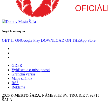
Nájdete nás aj na
GET IT ON
Google Play
DOWNLOAD ON THE
App Store
GDPR
Vyhlásenie o prístupnosti
Grafická verzia
Mapa stránok
RSS
Reklama
2026 ©
MESTO ŠAĽA
, NÁMESTIE SV. TROJICE 7, 92715
ŠAĽA