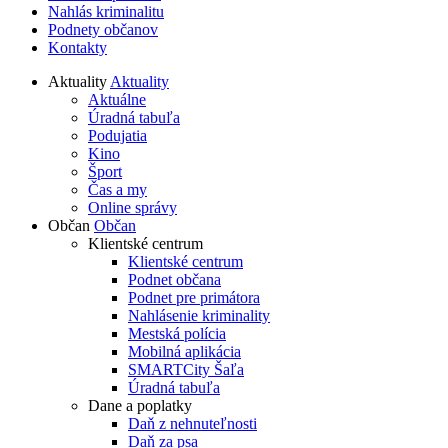
Nahlás kriminalitu
Podnety občanov
Kontakty
Aktuality
Aktuality
Aktuálne
Úradná tabuľa
Podujatia
Kino
Šport
Čas a my
Online správy
Občan
Občan
Klientské centrum
Klientské centrum
Podnet občana
Podnet pre primátora
Nahlásenie kriminality
Mestská polícia
Mobilná aplikácia
SMARTCity Šaľa
Úradná tabuľa
Dane a poplatky
Daň z nehnuteľnosti
Daň za psa