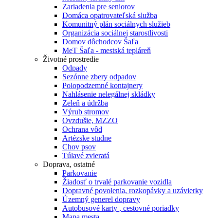
Zariadenia pre seniorov
Domáca opatrovateľská služba
Komunitný plán sociálnych služieb
Organizácia sociálnej starostlivosti
Domov dôchodcov Šaľa
MeT Šaľa - mestská tepláreň
Životné prostredie
Odpady
Sezónne zbery odpadov
Polopodzemné kontajnery
Nahlásenie nelegálnej skládky
Zeleň a údržba
Výrub stromov
Ovzdušie, MZZO
Ochrana vôd
Artézske studne
Chov psov
Túlavé zvieratá
Doprava, ostatné
Parkovanie
Žiadosť o trvalé parkovanie vozidla
Dopravné povolenia, rozkopávky a uzávierky
Územný generel dopravy
Autobusové karty , cestovné poriadky
Mapa mesta