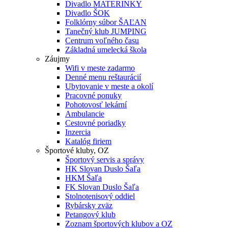
Divadlo MATERINKY
Divadlo ŠOK
Folklórny súbor ŠAĽAN
Tanečný klub JUMPING
Centrum voľného času
Základná umelecká škola
Záujmy
Wifi v meste zadarmo
Denné menu reštaurácií
Ubytovanie v meste a okolí
Pracovné ponuky
Pohotovosť lekární
Ambulancie
Cestovné poriadky
Inzercia
Katalóg firiem
Športové kluby, OZ
Športový servis a správy
HK Slovan Duslo Šaľa
HKM Šaľa
FK Slovan Duslo Šaľa
Stolnotenisový oddiel
Rybársky zväz
Petangový klub
Zoznam športových klubov a OZ