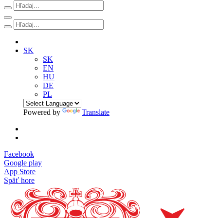
SK
SK
EN
HU
DE
PL
Powered by
Translate
Facebook
Google play
App Store
Späť hore