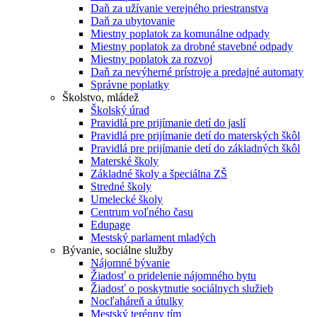
Daň za užívanie verejného priestranstva
Daň za ubytovanie
Miestny poplatok za komunálne odpady
Miestny poplatok za drobné stavebné odpady
Miestny poplatok za rozvoj
Daň za nevýherné prístroje a predajné automaty
Správne poplatky
Školstvo, mládež
Školský úrad
Pravidlá pre prijímanie detí do jaslí
Pravidlá pre prijímanie detí do materských škôl
Pravidlá pre prijímanie detí do základných škôl
Materské školy
Základné školy a špeciálna ZŠ
Stredné školy
Umelecké školy
Centrum voľného času
Edupage
Mestský parlament mladých
Bývanie, sociálne služby
Nájomné bývanie
Žiadosť o pridelenie nájomného bytu
Žiadosť o poskytnutie sociálnych služieb
Nocľaháreň a útulky
Mestský terénny tím