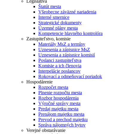
Legislatíva
Štatút mesta
Všeobecne záväzné nariadenia
Interné smernice
Strategické dokumenty
Územné plány mesta
Kompetencie hlavného kontrolóra
Zastupiteľstvo, komisie
Materiály MsZ a termíny
Uznesenia a zápisnice MsZ
Uznesenia a zápisnice komisií
Poslanci zastupiteľstva
Komisie a ich členovia
Interpelácie poslancov
Rokovací a odmeňovací poriadok
Hospodárenie
Rozpočet mesta
Plnenie rozpočtu mesta
Rozbor hospodárenia
Výročné správy mesta
Predaj majetku mesta
Prenájom majetku mesta
Prevod a prechod majetku
Správa nájomných bytov
Verejné obstarávanie