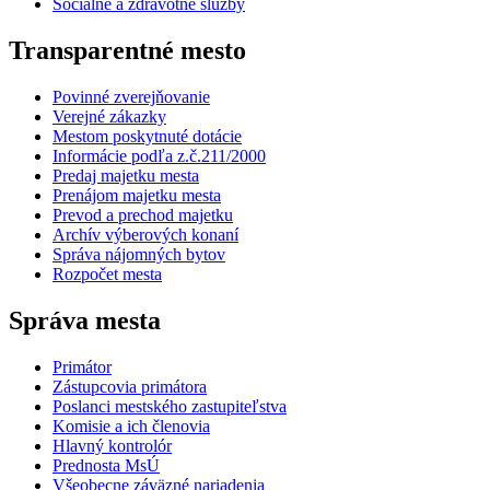
Sociálne a zdravotné služby
Transparentné mesto
Povinné zverejňovanie
Verejné zákazky
Mestom poskytnuté dotácie
Informácie podľa z.č.211/2000
Predaj majetku mesta
Prenájom majetku mesta
Prevod a prechod majetku
Archív výberových konaní
Správa nájomných bytov
Rozpočet mesta
Správa mesta
Primátor
Zástupcovia primátora
Poslanci mestského zastupiteľstva
Komisie a ich členovia
Hlavný kontrolór
Prednosta MsÚ
Všeobecne záväzné nariadenia