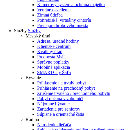
Kamerový systém a ochrana majetku
Verejné osvetlenie
Zimná údržba
Pohrebiská, virtuálny cintorín
Prenájom hrobového miesta
Služby
Služby
Mestský úrad
Adresa, úradné hodiny
Klientské centrum
Kvalitný úrad
Prednosta MsÚ
Správne poplatky
Mobilná aplikácia
SMARTCity Šaľa
Bývanie
Prihlásenie na trvalý pobyt
Prihlásenie na prechodný pobyt
Zrušenie trvalého / prechodného pobytu
Pobyt občana v zahraničí
Nájomné bývanie
Zariadenia pre seniorov
Súpisné a orientačné čísla
Rodina
Narodenie dieťaťa
Súhlasné vyhlásenie rodičov o určení otcovstva