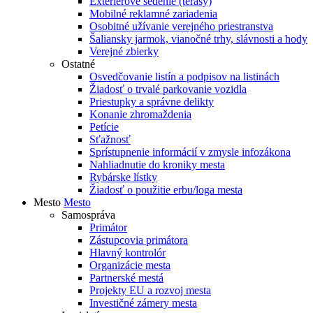
Exteriérové sedenie (terasy)
Mobilné reklamné zariadenia
Osobitné užívanie verejného priestranstva
Šaliansky jarmok, vianočné trhy, slávnosti a hody
Verejné zbierky
Ostatné
Osvedčovanie listín a podpisov na listinách
Žiadosť o trvalé parkovanie vozidla
Priestupky a správne delikty
Konanie zhromaždenia
Petície
Sťažnosť
Sprístupnenie informácií v zmysle infozákona
Nahliadnutie do kroniky mesta
Rybárske lístky
Žiadosť o použitie erbu/loga mesta
Mesto
Mesto
Samospráva
Primátor
Zástupcovia primátora
Hlavný kontrolór
Organizácie mesta
Partnerské mestá
Projekty EU a rozvoj mesta
Investičné zámery mesta