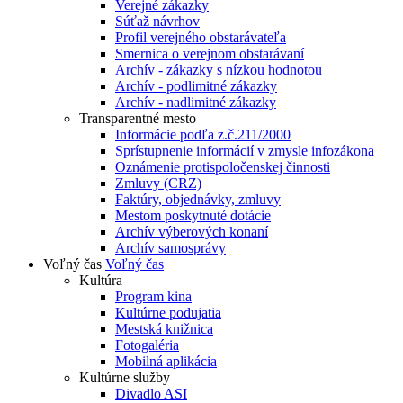
Verejné zákazky
Súťaž návrhov
Profil verejného obstarávateľa
Smernica o verejnom obstarávaní
Archív - zákazky s nízkou hodnotou
Archív - podlimitné zákazky
Archív - nadlimitné zákazky
Transparentné mesto
Informácie podľa z.č.211/2000
Sprístupnenie informácií v zmysle infozákona
Oznámenie protispoločenskej činnosti
Zmluvy (CRZ)
Faktúry, objednávky, zmluvy
Mestom poskytnuté dotácie
Archív výberových konaní
Archív samosprávy
Voľný čas
Voľný čas
Kultúra
Program kina
Kultúrne podujatia
Mestská knižnica
Fotogaléria
Mobilná aplikácia
Kultúrne služby
Divadlo ASI