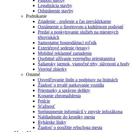
Pasport stavby
Legalizácia stavby
Odstránenie stavby
Podnikanie
Zriadenie - zrušenie a čas prevádzkarne
Oznámenie o športovom a kultúrnom podujatí
Predaj a poskytovanie služieb na miestnych
trhoviskách
Samostatne hospodáriaci roľník
Exteriérové sedenie (terasy)
Mobilné reklamné zariadenia
Osobitné užívanie verejného priestranstva
Šaliansky jarmok, vianočné trhy, slávnosti a hody
Verejné zbierky
Ostatné
Osvedčovanie listín a podpisov na listinách
Žiadosť o trvalé parkovanie vozidla
Priestupky a správne delikty
Konanie zhromaždenia
Petície
Sťažnosť
Sprístupnenie informácií v zmysle infozákona
Nahliadnutie do kroniky mesta
Rybárske lístky
Žiadosť o použitie erbu/loga mesta