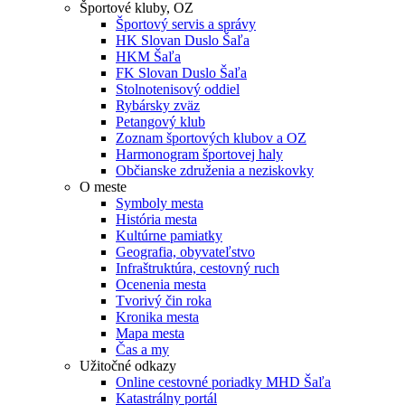
Športové kluby, OZ
Športový servis a správy
HK Slovan Duslo Šaľa
HKM Šaľa
FK Slovan Duslo Šaľa
Stolnotenisový oddiel
Rybársky zväz
Petangový klub
Zoznam športových klubov a OZ
Harmonogram športovej haly
Občianske združenia a neziskovky
O meste
Symboly mesta
História mesta
Kultúrne pamiatky
Geografia, obyvateľstvo
Infraštruktúra, cestovný ruch
Ocenenia mesta
Tvorivý čin roka
Kronika mesta
Mapa mesta
Čas a my
Užitočné odkazy
Online cestovné poriadky MHD Šaľa
Katastrálny portál