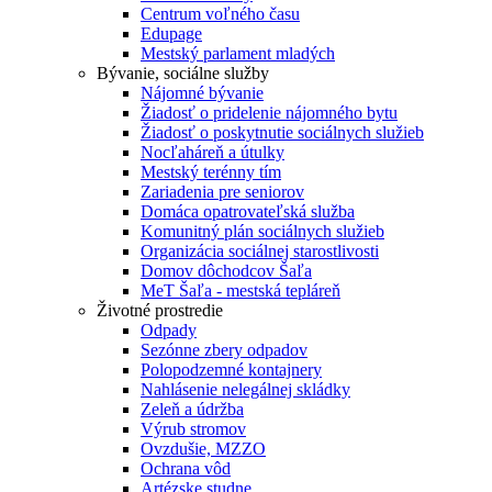
Centrum voľného času
Edupage
Mestský parlament mladých
Bývanie, sociálne služby
Nájomné bývanie
Žiadosť o pridelenie nájomného bytu
Žiadosť o poskytnutie sociálnych služieb
Nocľaháreň a útulky
Mestský terénny tím
Zariadenia pre seniorov
Domáca opatrovateľská služba
Komunitný plán sociálnych služieb
Organizácia sociálnej starostlivosti
Domov dôchodcov Šaľa
MeT Šaľa - mestská tepláreň
Životné prostredie
Odpady
Sezónne zbery odpadov
Polopodzemné kontajnery
Nahlásenie nelegálnej skládky
Zeleň a údržba
Výrub stromov
Ovzdušie, MZZO
Ochrana vôd
Artézske studne