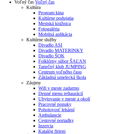
Voľný čas
Voľný čas
Kultúra
Program kina
Kultúrne podujatia
Mestská knižnica
Fotogaléria
Mobilná aplikácia
Kultúrne služby
Divadlo ASI
Divadlo MATERINKY
Divadlo ŠOK
Folklórny súbor ŠAĽAN
Tanečný klub JUMPING
Centrum voľného času
Základná umelecká škola
Záujmy
Wifi v meste zadarmo
Denné menu reštaurácií
Ubytovanie v meste a okolí
Pracovné ponuky
Pohotovosť lekární
Ambulancie
Cestovné poriadky
Inzercia
Katalóg firiem