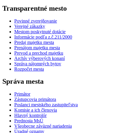
Transparentné mesto
Povinné zverejňovanie
Verejné zákazky
Mestom poskytnuté dotácie
Informácie podľa z.č.211/2000
Predaj majetku mesta
Prenájom majetku mesta
Prevod a prechod majetku
Archív výberových konaní
Správa nájomných bytov
Rozpočet mesta
Správa mesta
Primátor
Zástupcovia primátora
Poslanci mestského zastupiteľstva
Komisie a ich členovia
Hlavný kontrolór
Prednosta MsÚ
Všeobecne záväzné nariadenia
Úradné oznamy