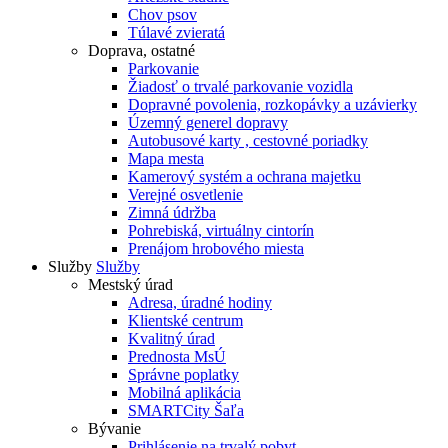
Chov psov
Túlavé zvieratá
Doprava, ostatné
Parkovanie
Žiadosť o trvalé parkovanie vozidla
Dopravné povolenia, rozkopávky a uzávierky
Územný generel dopravy
Autobusové karty , cestovné poriadky
Mapa mesta
Kamerový systém a ochrana majetku
Verejné osvetlenie
Zimná údržba
Pohrebiská, virtuálny cintorín
Prenájom hrobového miesta
Služby
Služby
Mestský úrad
Adresa, úradné hodiny
Klientské centrum
Kvalitný úrad
Prednosta MsÚ
Správne poplatky
Mobilná aplikácia
SMARTCity Šaľa
Bývanie
Prihlásenie na trvalý pobyt