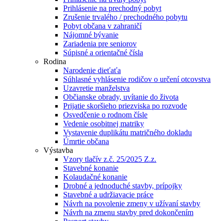
Prihlásenie na prechodný pobyt
Zrušenie trvalého / prechodného pobytu
Pobyt občana v zahraničí
Nájomné bývanie
Zariadenia pre seniorov
Súpisné a orientačné čísla
Rodina
Narodenie dieťaťa
Súhlasné vyhlásenie rodičov o určení otcovstva
Uzavretie manželstva
Občianske obrady, uvítanie do života
Prijatie skoršieho priezviska po rozvode
Osvedčenie o rodnom čísle
Vedenie osobitnej matriky
Vystavenie duplikátu matričného dokladu
Úmrtie občana
Výstavba
Vzory tlačív z.č. 25/2025 Z.z.
Stavebné konanie
Kolaudačné konanie
Drobné a jednoduché stavby, prípojky
Stavebné a udržiavacie práce
Návrh na povolenie zmeny v užívaní stavby
Návrh na zmenu stavby pred dokončením