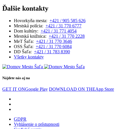
Ďalšie kontakty
Hovorkyňa mesta:
+421 / 905 585 626
Mestská polícia:
+421 / 31 770 6777
Dom kultúry:
+421 / 31 771 4054
Mestská knižnica:
+421 / 31 770 2228
MeT Šaľa:
+421 / 31 770 3646
OSS Šaľa:
+421 / 31 770 6084
DD Šaľa:
+421 / 31 783 8390
Všetky kontakty
Nájdete nás aj na
GET IT ON
Google Play
DOWNLOAD ON THE
App Store
GDPR
Vyhlásenie o prístupnosti