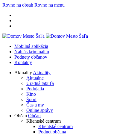
Rovno na obsah
Rovno na menu
Mobilná aplikácia
Nahlás kriminalitu
Podnety občanov
Kontakty
Aktuality
Aktuality
Aktuálne
Úradná tabuľa
Podujatia
Kino
Šport
Čas a my
Online správy
Občan
Občan
Klientské centrum
Klientské centrum
Podnet občana