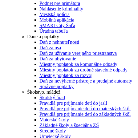
Podnet pre primátora
Nahlásenie kriminality
Mestská polícia
Mobilná aplikácia
SMARTCity Šaľa
Úradná tabuľa
Dane a poplatky
Daň z nehnuteľnosti
Daň za psa
Daň za užívanie verejného priestranstva
Daň za ubytovanie
Miestny poplatok za komunálne odpady
Miestny poplatok za drobné stavebné odpady
Miestny poplatok za rozvoj
Daň za nevýherné prístroje a predajné automaty
Správne poplatky
Školstvo, mládež
Školský úrad
Pravidlá pre prijímanie detí do jaslí
Pravidlá pre prijímanie detí do materských škôl
Pravidlá pre prijímanie detí do základných škôl
Materské školy
Základné školy a špeciálna ZŠ
Stredné školy
Umelecké školy