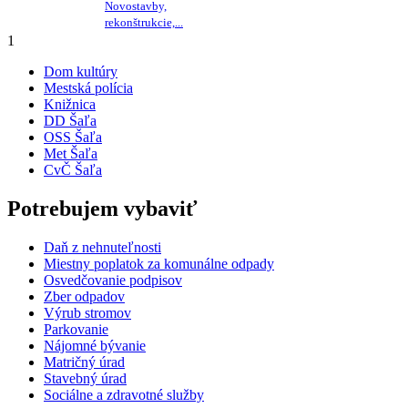
Novostavby,
rekonštrukcie,...
1
Dom kultúry
Mestská polícia
Knižnica
DD Šaľa
OSS Šaľa
Met Šaľa
CvČ Šaľa
Potrebujem vybaviť
Daň z nehnuteľnosti
Miestny poplatok za komunálne odpady
Osvedčovanie podpisov
Zber odpadov
Výrub stromov
Parkovanie
Nájomné bývanie
Matričný úrad
Stavebný úrad
Sociálne a zdravotné služby