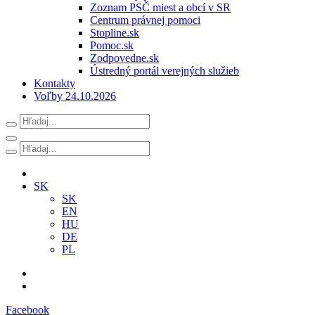
Zoznam PSČ miest a obcí v SR
Centrum právnej pomoci
Stopline.sk
Pomoc.sk
Zodpovedne.sk
Ústredný portál verejných služieb
Kontakty
Voľby 24.10.2026
SK
SK
EN
HU
DE
PL
Facebook