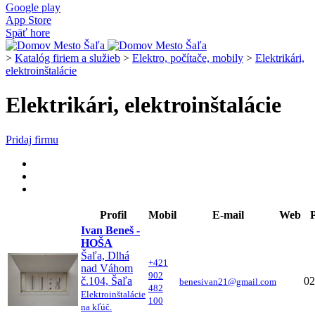
Google play
App Store
Späť hore
>
Katalóg firiem a služieb
>
Elektro, počítače, mobily
>
Elektrikári,
elektroinštalácie
Elektrikári, elektroinštalácie
Pridaj firmu
Profil
Mobil
E-mail
Web
Ivan Beneš -
HOŠA
Šaľa, Dlhá
+421
nad Váhom
902
č.104, Šaľa
02
benesivan21@gmail.com
482
Elektroinštalácie
100
na kľúč.