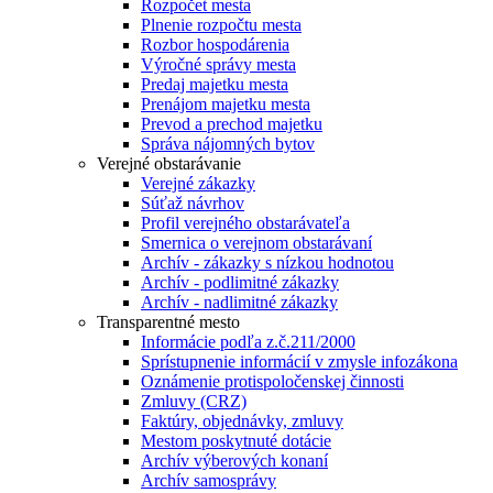
Rozpočet mesta
Plnenie rozpočtu mesta
Rozbor hospodárenia
Výročné správy mesta
Predaj majetku mesta
Prenájom majetku mesta
Prevod a prechod majetku
Správa nájomných bytov
Verejné obstarávanie
Verejné zákazky
Súťaž návrhov
Profil verejného obstarávateľa
Smernica o verejnom obstarávaní
Archív - zákazky s nízkou hodnotou
Archív - podlimitné zákazky
Archív - nadlimitné zákazky
Transparentné mesto
Informácie podľa z.č.211/2000
Sprístupnenie informácií v zmysle infozákona
Oznámenie protispoločenskej činnosti
Zmluvy (CRZ)
Faktúry, objednávky, zmluvy
Mestom poskytnuté dotácie
Archív výberových konaní
Archív samosprávy