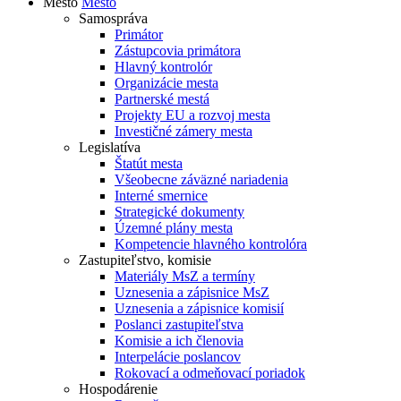
Mesto
Mesto
Samospráva
Primátor
Zástupcovia primátora
Hlavný kontrolór
Organizácie mesta
Partnerské mestá
Projekty EU a rozvoj mesta
Investičné zámery mesta
Legislatíva
Štatút mesta
Všeobecne záväzné nariadenia
Interné smernice
Strategické dokumenty
Územné plány mesta
Kompetencie hlavného kontrolóra
Zastupiteľstvo, komisie
Materiály MsZ a termíny
Uznesenia a zápisnice MsZ
Uznesenia a zápisnice komisií
Poslanci zastupiteľstva
Komisie a ich členovia
Interpelácie poslancov
Rokovací a odmeňovací poriadok
Hospodárenie