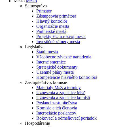
Mesto
Mesto
Samospráva
Primátor
Zástupcovia primátora
Hlavný kontrolór
Organizácie mesta
Partnerské mestá
Projekty EU a rozvoj mesta
Investičné zámery mesta
Legislatíva
Štatút mesta
Všeobecne záväzné nariadenia
Interné smernice
Strategické dokumenty
Územné plány mesta
Kompetencie hlavného kontrolóra
Zastupiteľstvo, komisie
Materiály MsZ a termíny
Uznesenia a zápisnice MsZ
Uznesenia a zápisnice komisií
Poslanci zastupiteľstva
Komisie a ich členovia
Interpelácie poslancov
Rokovací a odmeňovací poriadok
Hospodárenie