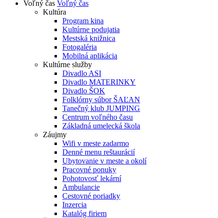
Voľný čas
Voľný čas
Kultúra
Program kina
Kultúrne podujatia
Mestská knižnica
Fotogaléria
Mobilná aplikácia
Kultúrne služby
Divadlo ASI
Divadlo MATERINKY
Divadlo ŠOK
Folklórny súbor ŠAĽAN
Tanečný klub JUMPING
Centrum voľného času
Základná umelecká škola
Záujmy
Wifi v meste zadarmo
Denné menu reštaurácií
Ubytovanie v meste a okolí
Pracovné ponuky
Pohotovosť lekární
Ambulancie
Cestovné poriadky
Inzercia
Katalóg firiem