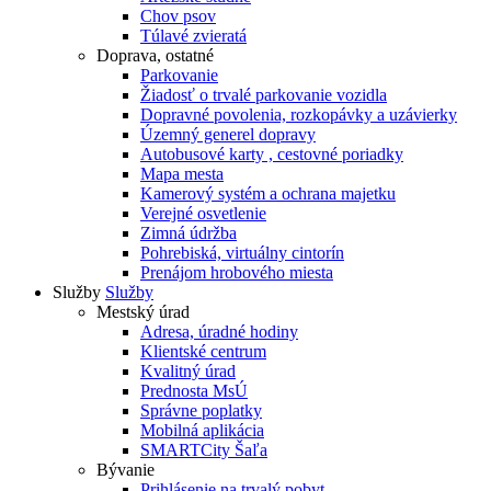
Chov psov
Túlavé zvieratá
Doprava, ostatné
Parkovanie
Žiadosť o trvalé parkovanie vozidla
Dopravné povolenia, rozkopávky a uzávierky
Územný generel dopravy
Autobusové karty , cestovné poriadky
Mapa mesta
Kamerový systém a ochrana majetku
Verejné osvetlenie
Zimná údržba
Pohrebiská, virtuálny cintorín
Prenájom hrobového miesta
Služby
Služby
Mestský úrad
Adresa, úradné hodiny
Klientské centrum
Kvalitný úrad
Prednosta MsÚ
Správne poplatky
Mobilná aplikácia
SMARTCity Šaľa
Bývanie
Prihlásenie na trvalý pobyt