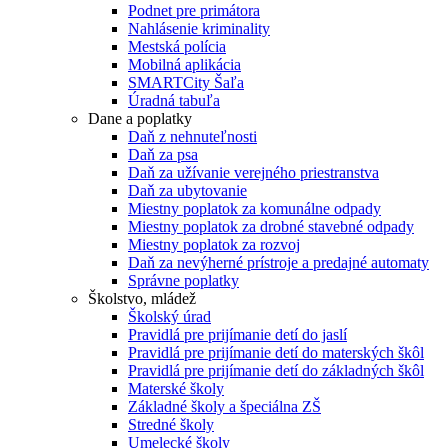
Podnet pre primátora
Nahlásenie kriminality
Mestská polícia
Mobilná aplikácia
SMARTCity Šaľa
Úradná tabuľa
Dane a poplatky
Daň z nehnuteľnosti
Daň za psa
Daň za užívanie verejného priestranstva
Daň za ubytovanie
Miestny poplatok za komunálne odpady
Miestny poplatok za drobné stavebné odpady
Miestny poplatok za rozvoj
Daň za nevýherné prístroje a predajné automaty
Správne poplatky
Školstvo, mládež
Školský úrad
Pravidlá pre prijímanie detí do jaslí
Pravidlá pre prijímanie detí do materských škôl
Pravidlá pre prijímanie detí do základných škôl
Materské školy
Základné školy a špeciálna ZŠ
Stredné školy
Umelecké školy