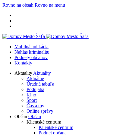
Rovno na obsah
Rovno na menu
Mobilná aplikácia
Nahlás kriminalitu
Podnety občanov
Kontakty
Aktuality
Aktuality
Aktuálne
Úradná tabuľa
Podujatia
Kino
Šport
Čas a my
Online správy
Občan
Občan
Klientské centrum
Klientské centrum
Podnet občana