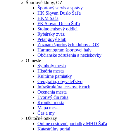
Športové kluby, OZ
Športový servis a správy
HK Slovan Duslo Šaľa
HKM Šaľa
FK Slovan Duslo Šaľa
Stolnotenisový oddiel
Rybársky zväz
Petangový klub
Zoznam športových klubov a OZ
Harmonogram športovej haly
Občianske združenia a neziskovky
O meste
Symboly mesta
História mesta
Kultúrne pamiatky
Geografia, obyvateľstvo
Infraštruktúra, cestovný ruch
Ocenenia mesta
Tvorivý čin roka
Kronika mesta
Mapa mesta
Čas a my
Užitočné odkazy
Online cestovné poriadky MHD Šaľa
Katastrálny portál