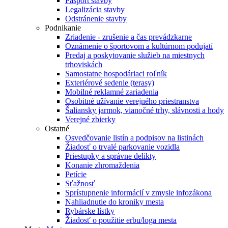
Pasport stavby
Legalizácia stavby
Odstránenie stavby
Podnikanie
Zriadenie - zrušenie a čas prevádzkarne
Oznámenie o športovom a kultúrnom podujatí
Predaj a poskytovanie služieb na miestnych
trhoviskách
Samostatne hospodáriaci roľník
Exteriérové sedenie (terasy)
Mobilné reklamné zariadenia
Osobitné užívanie verejného priestranstva
Šaliansky jarmok, vianočné trhy, slávnosti a hody
Verejné zbierky
Ostatné
Osvedčovanie listín a podpisov na listinách
Žiadosť o trvalé parkovanie vozidla
Priestupky a správne delikty
Konanie zhromaždenia
Petície
Sťažnosť
Sprístupnenie informácií v zmysle infozákona
Nahliadnutie do kroniky mesta
Rybárske lístky
Žiadosť o použitie erbu/loga mesta