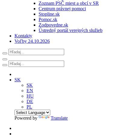
Zoznam PSČ miest a obcí v SR
Centrum právnej pomoci
Stopline.sk
Pomoc.sk
Zodpovedne.sk
Ústredný portál verejných služieb
Kontakty
Voľby 24.10.2026
SK
SK
EN
HU
DE
PL
Powered by
Translate