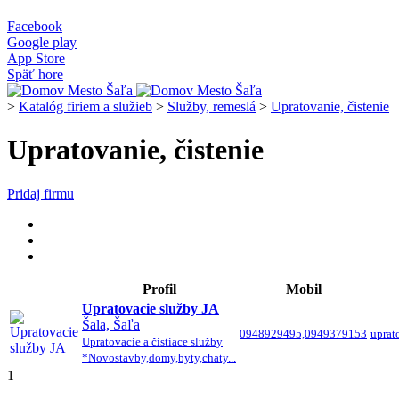
Facebook
Google play
App Store
Späť hore
>
Katalóg firiem a služieb
>
Služby, remeslá
>
Upratovanie, čistenie
Upratovanie, čistenie
Pridaj firmu
Profil
Mobil
Upratovacie služby JA
Šala, Šaľa
0948929495,0949379153
uprat
Upratovacie a čistiace služby
*Novostavby,domy,byty,chaty...
1