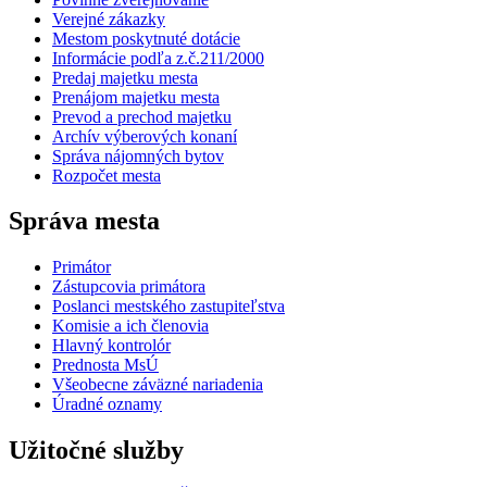
Verejné zákazky
Mestom poskytnuté dotácie
Informácie podľa z.č.211/2000
Predaj majetku mesta
Prenájom majetku mesta
Prevod a prechod majetku
Archív výberových konaní
Správa nájomných bytov
Rozpočet mesta
Správa mesta
Primátor
Zástupcovia primátora
Poslanci mestského zastupiteľstva
Komisie a ich členovia
Hlavný kontrolór
Prednosta MsÚ
Všeobecne záväzné nariadenia
Úradné oznamy
Užitočné služby