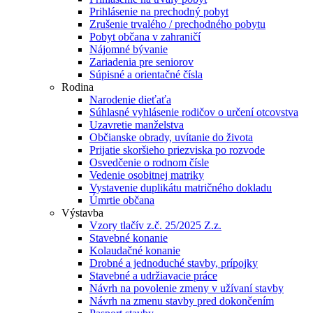
Prihlásenie na prechodný pobyt
Zrušenie trvalého / prechodného pobytu
Pobyt občana v zahraničí
Nájomné bývanie
Zariadenia pre seniorov
Súpisné a orientačné čísla
Rodina
Narodenie dieťaťa
Súhlasné vyhlásenie rodičov o určení otcovstva
Uzavretie manželstva
Občianske obrady, uvítanie do života
Prijatie skoršieho priezviska po rozvode
Osvedčenie o rodnom čísle
Vedenie osobitnej matriky
Vystavenie duplikátu matričného dokladu
Úmrtie občana
Výstavba
Vzory tlačív z.č. 25/2025 Z.z.
Stavebné konanie
Kolaudačné konanie
Drobné a jednoduché stavby, prípojky
Stavebné a udržiavacie práce
Návrh na povolenie zmeny v užívaní stavby
Návrh na zmenu stavby pred dokončením