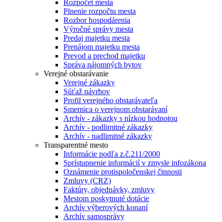
Rozpočet mesta
Plnenie rozpočtu mesta
Rozbor hospodárenia
Výročné správy mesta
Predaj majetku mesta
Prenájom majetku mesta
Prevod a prechod majetku
Správa nájomných bytov
Verejné obstarávanie
Verejné zákazky
Súťaž návrhov
Profil verejného obstarávateľa
Smernica o verejnom obstarávaní
Archív - zákazky s nízkou hodnotou
Archív - podlimitné zákazky
Archív - nadlimitné zákazky
Transparentné mesto
Informácie podľa z.č.211/2000
Sprístupnenie informácií v zmysle infozákona
Oznámenie protispoločenskej činnosti
Zmluvy (CRZ)
Faktúry, objednávky, zmluvy
Mestom poskytnuté dotácie
Archív výberových konaní
Archív samosprávy