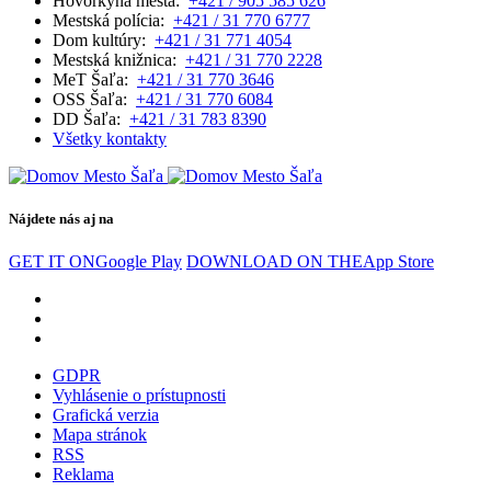
Hovorkyňa mesta:
+421 / 905 585 626
Mestská polícia:
+421 / 31 770 6777
Dom kultúry:
+421 / 31 771 4054
Mestská knižnica:
+421 / 31 770 2228
MeT Šaľa:
+421 / 31 770 3646
OSS Šaľa:
+421 / 31 770 6084
DD Šaľa:
+421 / 31 783 8390
Všetky kontakty
Nájdete nás aj na
GET IT ON
Google Play
DOWNLOAD ON THE
App Store
GDPR
Vyhlásenie o prístupnosti
Grafická verzia
Mapa stránok
RSS
Reklama