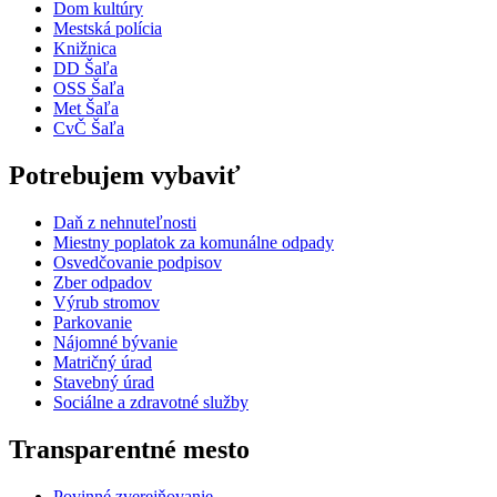
Dom kultúry
Mestská polícia
Knižnica
DD Šaľa
OSS Šaľa
Met Šaľa
CvČ Šaľa
Potrebujem vybaviť
Daň z nehnuteľnosti
Miestny poplatok za komunálne odpady
Osvedčovanie podpisov
Zber odpadov
Výrub stromov
Parkovanie
Nájomné bývanie
Matričný úrad
Stavebný úrad
Sociálne a zdravotné služby
Transparentné mesto
Povinné zverejňovanie