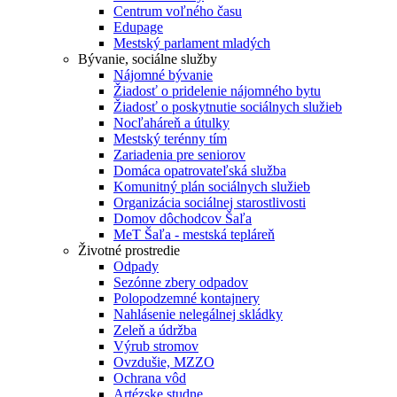
Centrum voľného času
Edupage
Mestský parlament mladých
Bývanie, sociálne služby
Nájomné bývanie
Žiadosť o pridelenie nájomného bytu
Žiadosť o poskytnutie sociálnych služieb
Nocľaháreň a útulky
Mestský terénny tím
Zariadenia pre seniorov
Domáca opatrovateľská služba
Komunitný plán sociálnych služieb
Organizácia sociálnej starostlivosti
Domov dôchodcov Šaľa
MeT Šaľa - mestská tepláreň
Životné prostredie
Odpady
Sezónne zbery odpadov
Polopodzemné kontajnery
Nahlásenie nelegálnej skládky
Zeleň a údržba
Výrub stromov
Ovzdušie, MZZO
Ochrana vôd
Artézske studne