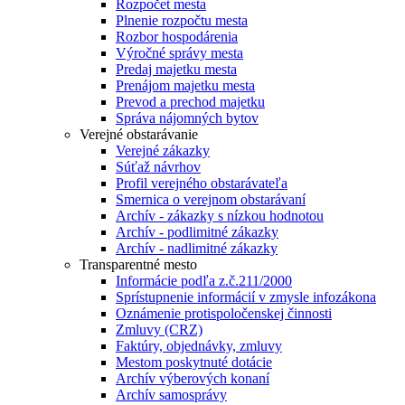
Rozpočet mesta
Plnenie rozpočtu mesta
Rozbor hospodárenia
Výročné správy mesta
Predaj majetku mesta
Prenájom majetku mesta
Prevod a prechod majetku
Správa nájomných bytov
Verejné obstarávanie
Verejné zákazky
Súťaž návrhov
Profil verejného obstarávateľa
Smernica o verejnom obstarávaní
Archív - zákazky s nízkou hodnotou
Archív - podlimitné zákazky
Archív - nadlimitné zákazky
Transparentné mesto
Informácie podľa z.č.211/2000
Sprístupnenie informácií v zmysle infozákona
Oznámenie protispoločenskej činnosti
Zmluvy (CRZ)
Faktúry, objednávky, zmluvy
Mestom poskytnuté dotácie
Archív výberových konaní
Archív samosprávy