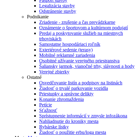
Pasport stavby
Legalizácia stavby
Odstránenie stavby
Podnikanie
Zriadenie - zrušenie a čas prevádzkarne
Oznámenie o športovom a kultúrnom podujatí
Predaj a poskytovanie služieb na miestnych
trhoviskách
Samostatne hospodáriaci roľník
Exteriérové sedenie (terasy)
Mobilné reklamné zariadenia
Osobitné užívanie verejného priestranstva
Šaliansky jarmok, vianočné trhy, slávnosti a hody
Verejné zbierky
Ostatné
Osvedčovanie listín a podpisov na listinách
Žiadosť o trvalé parkovanie vozidla
Priestupky a správne delikty
Konanie zhromaždenia
Petície
Sťažnosť
Sprístupnenie informácií v zmysle infozákona
Nahliadnutie do kroniky mesta
Rybárske lístky
Žiadosť o použitie erbu/loga mesta