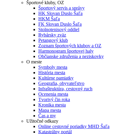
Športové kluby, OZ
Športový servis a správy
HK Slovan Duslo Šaľa
HKM Šaľa
FK Slovan Duslo Šaľa
Stolnotenisový oddiel
Rybársky zväz
Petangový klub
Zoznam športových klubov a OZ
Harmonogram športovej haly
Občianske združenia a neziskovky
O meste
Symboly mesta
História mesta
Kultúrne pamiatky
Geografia, obyvateľstvo
Infraštruktúra, cestovný ruch
Ocenenia mesta
Tvorivý čin roka
Kronika mesta
Mapa mesta
Čas a my
Užitočné odkazy
Online cestovné poriadky MHD Šaľa
Katastrálny portál