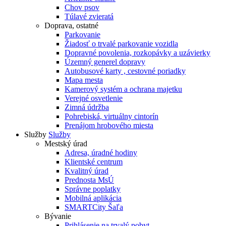
Chov psov
Túlavé zvieratá
Doprava, ostatné
Parkovanie
Žiadosť o trvalé parkovanie vozidla
Dopravné povolenia, rozkopávky a uzávierky
Územný generel dopravy
Autobusové karty , cestovné poriadky
Mapa mesta
Kamerový systém a ochrana majetku
Verejné osvetlenie
Zimná údržba
Pohrebiská, virtuálny cintorín
Prenájom hrobového miesta
Služby
Služby
Mestský úrad
Adresa, úradné hodiny
Klientské centrum
Kvalitný úrad
Prednosta MsÚ
Správne poplatky
Mobilná aplikácia
SMARTCity Šaľa
Bývanie
Prihlásenie na trvalý pobyt