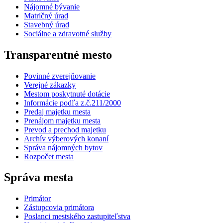
Nájomné bývanie
Matričný úrad
Stavebný úrad
Sociálne a zdravotné služby
Transparentné mesto
Povinné zverejňovanie
Verejné zákazky
Mestom poskytnuté dotácie
Informácie podľa z.č.211/2000
Predaj majetku mesta
Prenájom majetku mesta
Prevod a prechod majetku
Archív výberových konaní
Správa nájomných bytov
Rozpočet mesta
Správa mesta
Primátor
Zástupcovia primátora
Poslanci mestského zastupiteľstva