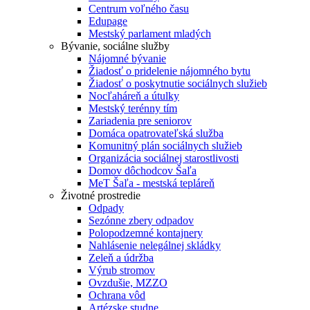
Centrum voľného času
Edupage
Mestský parlament mladých
Bývanie, sociálne služby
Nájomné bývanie
Žiadosť o pridelenie nájomného bytu
Žiadosť o poskytnutie sociálnych služieb
Nocľaháreň a útulky
Mestský terénny tím
Zariadenia pre seniorov
Domáca opatrovateľská služba
Komunitný plán sociálnych služieb
Organizácia sociálnej starostlivosti
Domov dôchodcov Šaľa
MeT Šaľa - mestská tepláreň
Životné prostredie
Odpady
Sezónne zbery odpadov
Polopodzemné kontajnery
Nahlásenie nelegálnej skládky
Zeleň a údržba
Výrub stromov
Ovzdušie, MZZO
Ochrana vôd
Artézske studne