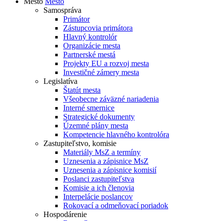
Mesto
Mesto
Samospráva
Primátor
Zástupcovia primátora
Hlavný kontrolór
Organizácie mesta
Partnerské mestá
Projekty EU a rozvoj mesta
Investičné zámery mesta
Legislatíva
Štatút mesta
Všeobecne záväzné nariadenia
Interné smernice
Strategické dokumenty
Územné plány mesta
Kompetencie hlavného kontrolóra
Zastupiteľstvo, komisie
Materiály MsZ a termíny
Uznesenia a zápisnice MsZ
Uznesenia a zápisnice komisií
Poslanci zastupiteľstva
Komisie a ich členovia
Interpelácie poslancov
Rokovací a odmeňovací poriadok
Hospodárenie