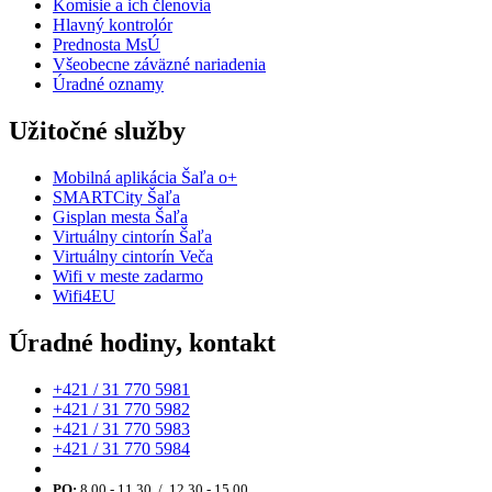
Komisie a ich členovia
Hlavný kontrolór
Prednosta MsÚ
Všeobecne záväzné nariadenia
Úradné oznamy
Užitočné služby
Mobilná aplikácia Šaľa o+
SMARTCity Šaľa
Gisplan mesta Šaľa
Virtuálny cintorín Šaľa
Virtuálny cintorín Veča
Wifi v meste zadarmo
Wifi4EU
Úradné hodiny, kontakt
+421 / 31 770 5981
+421 / 31 770 5982
+421 / 31 770 5983
+421 / 31 770 5984
PO:
8.00 - 11.30 / 12.30 - 15.00