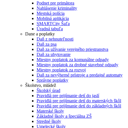
Podnet pre primátora
Nahlásenie kriminality
Mestská polícia
Mobilná aplikácia
SMARTCity Šaľa
Úradná tabuľa
Dane a poplatky
Daň z nehnuteľnosti
Daň za psa
Daň za užívanie verejného priestranstva
Daň za ubytovanie
Miestny poplatok za komunálne odpady
Miestny poplatok za drobné stavebné odpady
Miestny poplatok za rozvoj
Daň za nevýherné prístroje a predajné automaty
Správne poplatky
Školstvo, mládež
Školský úrad
Pravidlá pre prijímanie detí do jaslí
Pravidlá pre prijímanie detí do materských škôl
Pravidlá pre prijímanie detí do základných škôl
Materské školy
Základné školy a špeciálna ZŠ
Stredné školy
Umelecké školy