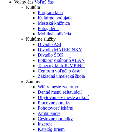
Voľný čas
Voľný čas
Kultúra
Program kina
Kultúrne podujatia
Mestská knižnica
Fotogaléria
Mobilná aplikácia
Kultúrne služby
Divadlo ASI
Divadlo MATERINKY
Divadlo ŠOK
Folklórny súbor ŠAĽAN
Tanečný klub JUMPING
Centrum voľného času
Základná umelecká škola
Záujmy
Wifi v meste zadarmo
Denné menu reštaurácií
Ubytovanie v meste a okolí
Pracovné ponuky
Pohotovosť lekární
Ambulancie
Cestovné poriadky
Inzercia
Katalóg firiem