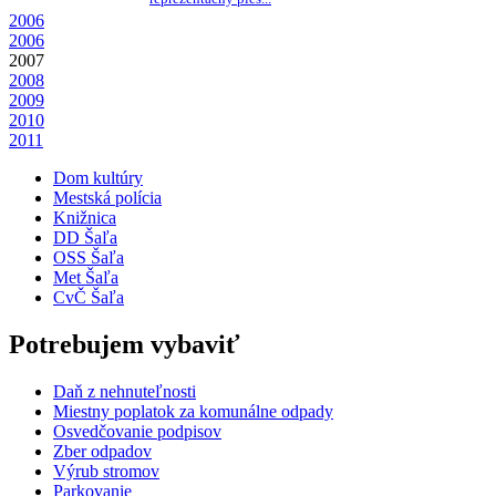
2006
2006
2007
2008
2009
2010
2011
Dom kultúry
Mestská polícia
Knižnica
DD Šaľa
OSS Šaľa
Met Šaľa
CvČ Šaľa
Potrebujem vybaviť
Daň z nehnuteľnosti
Miestny poplatok za komunálne odpady
Osvedčovanie podpisov
Zber odpadov
Výrub stromov
Parkovanie