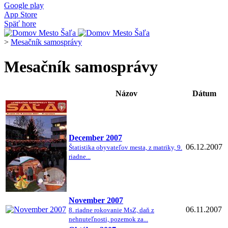
Google play
App Store
Späť hore
>
Mesačník samosprávy
Mesačník samosprávy
Názov
Dátum
December 2007
06.12.2007
Štatistika obyvateľov mesta, z matriky, 9.
riadne...
November 2007
06.11.2007
8. riadne rokovanie MsZ, daň z
nehnuteľnosti, pozemok za...