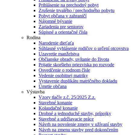
Prihlásenie na prechodný pobyt
Zrušenie trvalého / prechodného pobytu
Pobyt občana v zahraničí
Nájomné bývanie
Zariadenia pre seniorov
Súpisné a orientačné čísla
Rodina
Narodenie dieťaťa
Súhlasné vyhlásenie rodičov o určení otcovstva
Uzavretie manželstva
Občianske obrady, uvítanie do života
Prijatie skoršieho priezviska po rozvode
Osvedčenie o rodnom čísle
Vedenie osobitnej matriky
Vystavenie duplikátu matričného dokladu
Úmrtie občana
Výstavba
Vzory tlačív z.č. 25/2025 Z.z.
Stavebné konanie
Kolaudačné konanie
Drobné a jednoduché stavby, prípojky
Stavebné a udržiavacie práce
Návrh na povolenie zmeny v užívaní stavby
Návrh na zmenu stavby pred dokončením