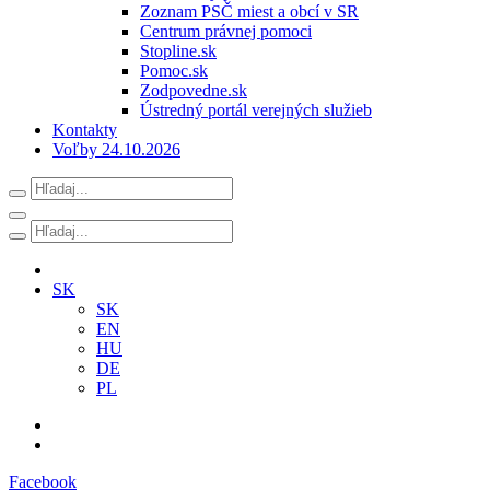
Zoznam PSČ miest a obcí v SR
Centrum právnej pomoci
Stopline.sk
Pomoc.sk
Zodpovedne.sk
Ústredný portál verejných služieb
Kontakty
Voľby 24.10.2026
SK
SK
EN
HU
DE
PL
Facebook