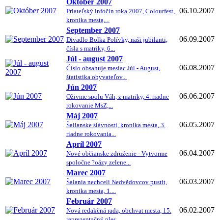
Október 2007
06.10.2007
Priateľský infočin roka 2007, Colourfest,
kronika mesta,...
September 2007
06.09.2007
Divadlo Bolka Polívky, naši jubilanti,
čísla s matriky, 6...
Júl - august 2007
06.08.2007
Číslo obsahuje mesiac Júl - August,
štatistika obyvateľov...
Jún 2007
06.06.2007
Oživme spolu Váh, z matriky, 4. riadne
rokovanie MsZ,...
Máj 2007
06.05.2007
Šalianske slávnosti, kronika mesta, 3.
riadne rokovania...
Apríl 2007
06.04.2007
Nové občianske združenie - Vytvorme
spoločne ?oázy zelene...
Marec 2007
06.03.2007
Šalania nechceli Nedvědovcov pustit,
kronika mesta, 1....
Február 2007
06.02.2007
Nová redakčná rada, obchvat mesta, 15.
reprezentačný ples...