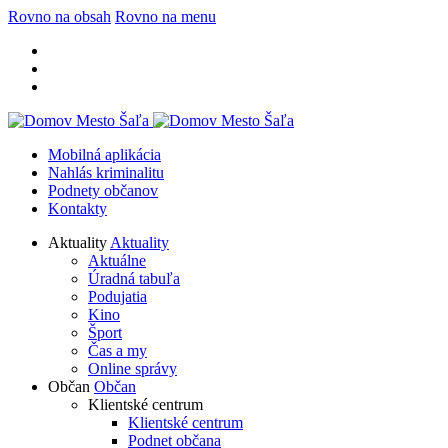
Rovno na obsah
Rovno na menu
Mobilná aplikácia
Nahlás kriminalitu
Podnety občanov
Kontakty
Aktuality
Aktuality
Aktuálne
Úradná tabuľa
Podujatia
Kino
Šport
Čas a my
Online správy
Občan
Občan
Klientské centrum
Klientské centrum
Podnet občana