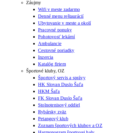
Záujmy
Wifi v meste zadarmo
Denné menu reštaurácií
Ubytovanie v meste a okolí
Pracovné ponuky
Pohotovosť lekární
Ambulancie
Cestovné poriadky
Inzercia
Katalóg firiem
Športové kluby, OZ
Športový servis a správy
HK Slovan Duslo Šaľa
HKM Šaľa
FK Slovan Duslo Šaľa
Stolnotenisový oddiel
Rybársky zväz
Petangový klub
Zoznam športových klubov a OZ
Harmonogram športovej haly