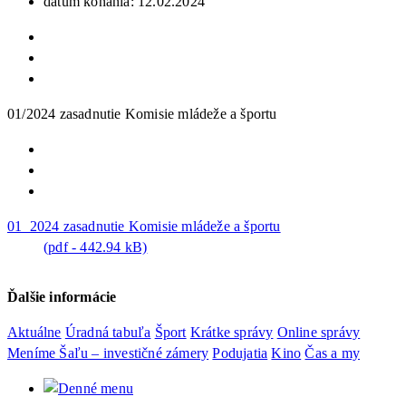
dátum konania: 12.02.2024
01/2024 zasadnutie Komisie mládeže a športu
01_2024 zasadnutie Komisie mládeže a športu
(pdf - 442.94 kB)
Ďalšie informácie
Aktuálne
Úradná tabuľa
Šport
Krátke správy
Online správy
Meníme Šaľu – investičné zámery
Podujatia
Kino
Čas a my