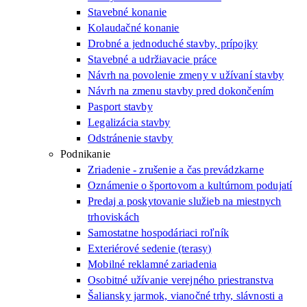
Stavebné konanie
Kolaudačné konanie
Drobné a jednoduché stavby, prípojky
Stavebné a udržiavacie práce
Návrh na povolenie zmeny v užívaní stavby
Návrh na zmenu stavby pred dokončením
Pasport stavby
Legalizácia stavby
Odstránenie stavby
Podnikanie
Zriadenie - zrušenie a čas prevádzkarne
Oznámenie o športovom a kultúrnom podujatí
Predaj a poskytovanie služieb na miestnych
trhoviskách
Samostatne hospodáriaci roľník
Exteriérové sedenie (terasy)
Mobilné reklamné zariadenia
Osobitné užívanie verejného priestranstva
Šaliansky jarmok, vianočné trhy, slávnosti a