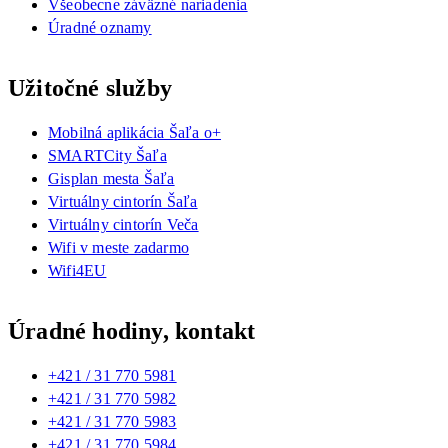
Všeobecne záväzné nariadenia
Úradné oznamy
Užitočné služby
Mobilná aplikácia Šaľa o+
SMARTCity Šaľa
Gisplan mesta Šaľa
Virtuálny cintorín Šaľa
Virtuálny cintorín Veča
Wifi v meste zadarmo
Wifi4EU
Úradné hodiny, kontakt
+421 / 31 770 5981
+421 / 31 770 5982
+421 / 31 770 5983
+421 / 31 770 5984