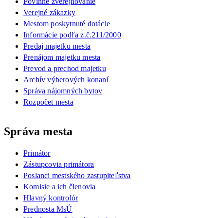
Povinné zverejňovanie
Verejné zákazky
Mestom poskytnuté dotácie
Informácie podľa z.č.211/2000
Predaj majetku mesta
Prenájom majetku mesta
Prevod a prechod majetku
Archív výberových konaní
Správa nájomných bytov
Rozpočet mesta
Správa mesta
Primátor
Zástupcovia primátora
Poslanci mestského zastupiteľstva
Komisie a ich členovia
Hlavný kontrolór
Prednosta MsÚ