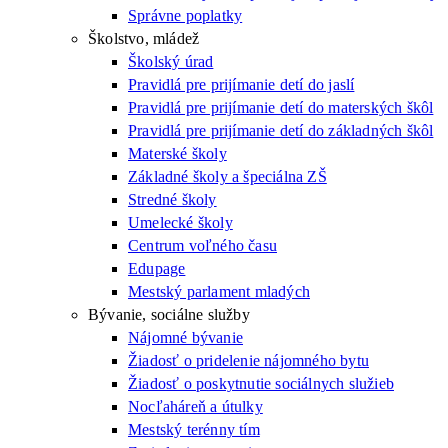
Správne poplatky
Školstvo, mládež
Školský úrad
Pravidlá pre prijímanie detí do jaslí
Pravidlá pre prijímanie detí do materských škôl
Pravidlá pre prijímanie detí do základných škôl
Materské školy
Základné školy a špeciálna ZŠ
Stredné školy
Umelecké školy
Centrum voľného času
Edupage
Mestský parlament mladých
Bývanie, sociálne služby
Nájomné bývanie
Žiadosť o pridelenie nájomného bytu
Žiadosť o poskytnutie sociálnych služieb
Nocľaháreň a útulky
Mestský terénny tím