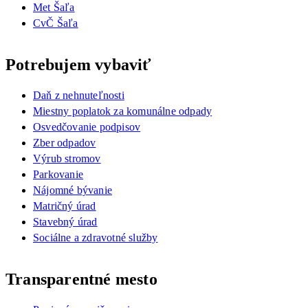
Met Šaľa
CvČ Šaľa
Potrebujem vybaviť
Daň z nehnuteľnosti
Miestny poplatok za komunálne odpady
Osvedčovanie podpisov
Zber odpadov
Výrub stromov
Parkovanie
Nájomné bývanie
Matričný úrad
Stavebný úrad
Sociálne a zdravotné služby
Transparentné mesto