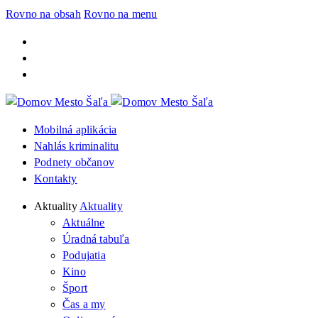
Rovno na obsah
Rovno na menu
Mobilná aplikácia
Nahlás kriminalitu
Podnety občanov
Kontakty
Aktuality
Aktuality
Aktuálne
Úradná tabuľa
Podujatia
Kino
Šport
Čas a my