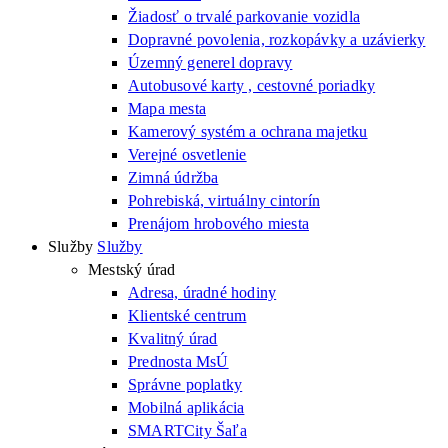
Žiadosť o trvalé parkovanie vozidla
Dopravné povolenia, rozkopávky a uzávierky
Územný generel dopravy
Autobusové karty , cestovné poriadky
Mapa mesta
Kamerový systém a ochrana majetku
Verejné osvetlenie
Zimná údržba
Pohrebiská, virtuálny cintorín
Prenájom hrobového miesta
Služby
Služby
Mestský úrad
Adresa, úradné hodiny
Klientské centrum
Kvalitný úrad
Prednosta MsÚ
Správne poplatky
Mobilná aplikácia
SMARTCity Šaľa