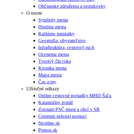
Občianske združenia a neziskovky
O meste
Symboly mesta
História mesta
Kultúrne pamiatky
Geografia, obyvateľstvo
Infraštruktúra, cestovný ruch
Ocenenia mesta
Tvorivý čin roka
Kronika mesta
Mapa mesta
Čas a my
Užitočné odkazy
Online cestovné poriadky MHD Šaľa
Katastrálny portál
Zoznam PSČ miest a obcí v SR
Centrum právnej pomoci
Stopline.sk
Pomoc.sk