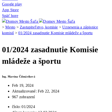
Google play
App Store
Späť hore
>
Mesto
>
Zastupiteľstvo, komisie
>
Uznesenia a zápisnice
komisií
>
01/2024 zasadnutie Komisie mládeže a športu
01/2024 zasadnutie Komisie
mládeže a športu
Ing. Martina Čižmáriková
Feb 19, 2024
Aktualizované: Feb 22, 2024
967 zobrazení
číslo: 01/2024