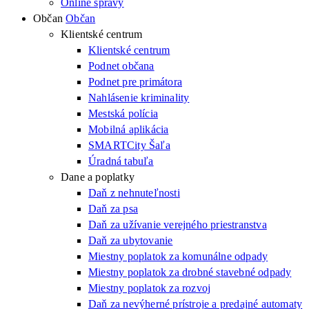
Online správy
Občan
Občan
Klientské centrum
Klientské centrum
Podnet občana
Podnet pre primátora
Nahlásenie kriminality
Mestská polícia
Mobilná aplikácia
SMARTCity Šaľa
Úradná tabuľa
Dane a poplatky
Daň z nehnuteľnosti
Daň za psa
Daň za užívanie verejného priestranstva
Daň za ubytovanie
Miestny poplatok za komunálne odpady
Miestny poplatok za drobné stavebné odpady
Miestny poplatok za rozvoj
Daň za nevýherné prístroje a predajné automaty